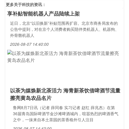
更多关于
科技
的资讯：
享补贴智能机器人产品陆续上架
近日，北京“以旧换新”补贴范围再扩容。北京市商务局发布的
公告中提到，对在京个人消费者购买陪伴类机器人、机器狗、
外骨骼机器人
2026-08-07 14:40:00
以茶为媒焕新北茶活力 海青新茶饮借啤酒节流量
擦亮黄岛农品名片
鲁网8月7日讯（记者 薛同春 实习记者 赵红 薛兆杰）在第
36届青岛国际啤酒节金沙滩啤酒城内，喧嚣热烈的啤酒香气
之中，一抹来自本土茶园的茶香格外引人注目
2026-08-07 14:42:00