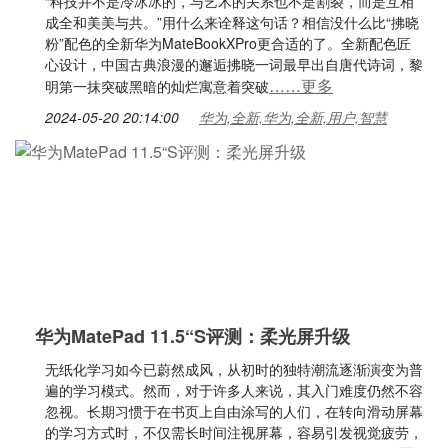
“科技并不是冷冰冰的，与艺术的关系也不是割裂，而是互相
成全和美美与共。”用什么来诠释这句话？相信没什么比“拂晓
粉”配色的全新华为MateBookXPro更合适的了。全新配色匠
心设计，中国古典浪漫的邂逅拂晓一词最早出自唐代诗词，黎
……更多
明第一抹突破黑暗的灿烂寓意着突破
2024-05-20 20:14:00
华为,全新,华为,全新,用户,智慧
华为MatePad 11.5“S评测：柔光屏升级
无纸化学习如今已蔚然成风，从初时的独特潮流逐渐演变为普
遍的学习模式。然而，对于许多人来说，其入门难度仍然不容
忽视。长期习惯于在书页上自由涂写的人们，在转向滑动屏幕
的学习方式时，不仅需长时间注视屏幕，容易引发视觉疲劳，