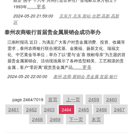
政企“携手”十六年 共同打造世界性产业地标京东方创立于
……更多
1993年
2024-05-20 21:59:00
京东方,京东,新站,合肥,高新,高新
区
泰州农商银行首届贵金属展销会成功举办
江南时报讯 近日，为满足广大客户对贵金属消费、投资、收藏等
需求，泰州农商银行联合潮宏基、金雅福、扬新文化、瑞福文
化、中艺黄金等单位，举办了以“爱与‘金’喜 致献母亲”为主题的首
届贵金属展销会。活动现场展示了各种造型精美、工艺精湛的贵
……更多
金属，客户“零距离”观赏贵金属产品
2024-05-20 22:00:00
泰州,农商,展销会,贵金属,首届,银行
首页
上一页
2459
2460
page 2464/7019
2461
2462
2463
2465
2466
2467
2464
2468
2469
下一页
末页