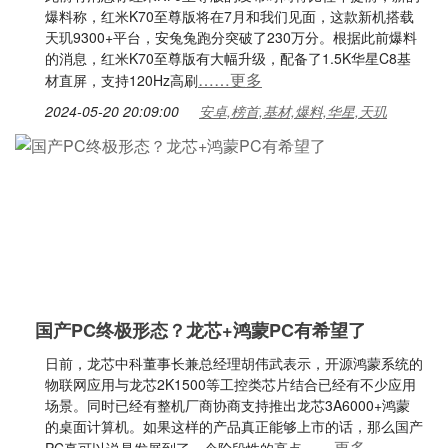
爆料称，红米K70至尊版将在7月和我们见面，这款新机搭载
天玑9300+平台，安兔兔跑分突破了230万分。根据此前爆料
的消息，红米K70至尊版有大幅升级，配备了1.5K华星C8基
……更多
材直屏，支持120Hz高刷
2024-05-20 20:09:00
安卓,榜首,基材,爆料,华星,天玑
国产PC终极形态？龙芯+鸿蒙PC有希望了
日前，龙芯中科董事长兼总经理胡伟武表示，开源鸿蒙系统的
物联网应用与龙芯2K1500等工控类芯片结合已经有不少应用
场景。同时已经有整机厂商协商支持推出龙芯3A6000+鸿蒙
的桌面计算机。如果这样的产品真正能够上市的话，那么国产
……更多