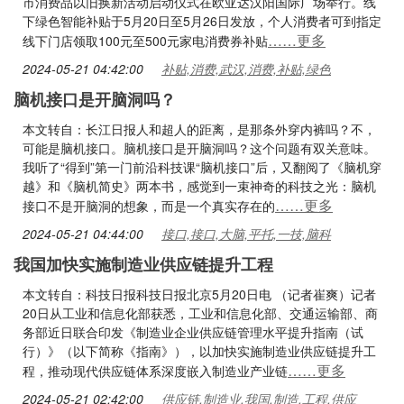
市消费品以旧换新活动启动仪式在欧亚达汉阳国际广场举行。线
下绿色智能补贴于5月20日至5月26日发放，个人消费者可到指定
……更多
线下门店领取100元至500元家电消费券补贴
2024-05-21 04:42:00
补贴,消费,武汉,消费,补贴,绿色
脑机接口是开脑洞吗？
本文转自：长江日报人和超人的距离，是那条外穿内裤吗？不，
可能是脑机接口。脑机接口是开脑洞吗？这个问题有双关意味。
我听了“得到”第一门前沿科技课“脑机接口”后，又翻阅了《脑机穿
越》和《脑机简史》两本书，感觉到一束神奇的科技之光：脑机
……更多
接口不是开脑洞的想象，而是一个真实存在的
2024-05-21 04:44:00
接口,接口,大脑,平托,一技,脑科
我国加快实施制造业供应链提升工程
本文转自：科技日报科技日报北京5月20日电 （记者崔爽）记者
20日从工业和信息化部获悉，工业和信息化部、交通运输部、商
务部近日联合印发《制造业企业供应链管理水平提升指南（试
行）》（以下简称《指南》），以加快实施制造业供应链提升工
……更多
程，推动现代供应链体系深度嵌入制造业产业链
2024-05-21 02:42:00
供应链,制造业,我国,制造,工程,供应