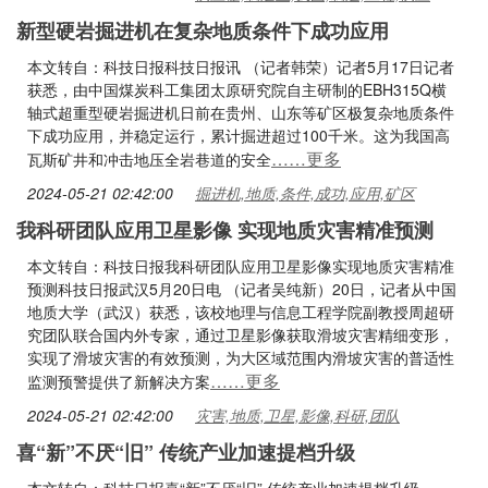
新型硬岩掘进机在复杂地质条件下成功应用
本文转自：科技日报科技日报讯 （记者韩荣）记者5月17日记者
获悉，由中国煤炭科工集团太原研究院自主研制的EBH315Q横
轴式超重型硬岩掘进机日前在贵州、山东等矿区极复杂地质条件
下成功应用，并稳定运行，累计掘进超过100千米。这为我国高
……更多
瓦斯矿井和冲击地压全岩巷道的安全
2024-05-21 02:42:00
掘进机,地质,条件,成功,应用,矿区
我科研团队应用卫星影像 实现地质灾害精准预测
本文转自：科技日报我科研团队应用卫星影像实现地质灾害精准
预测科技日报武汉5月20日电 （记者吴纯新）20日，记者从中国
地质大学（武汉）获悉，该校地理与信息工程学院副教授周超研
究团队联合国内外专家，通过卫星影像获取滑坡灾害精细变形，
实现了滑坡灾害的有效预测，为大区域范围内滑坡灾害的普适性
……更多
监测预警提供了新解决方案
2024-05-21 02:42:00
灾害,地质,卫星,影像,科研,团队
喜“新”不厌“旧” 传统产业加速提档升级