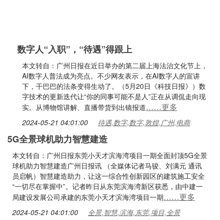
数字人“入职”，“待遇”得跟上
本文转自：广州日报在近日举办的第二届上海法治文化节上，
AI数字人普法成为亮点。不少网友表示，在AI数字人的宣讲
下，干巴巴的法条变得生动了。（5月20日《科技日报》）数
字技术的更新迭代让“你的同事可能不是人”正在从调侃走向现
……更多
实。从博物馆讲解、直播带货到出镜报道
2024-05-21 04:01:00
待遇,数字,数字,敦煌,广州,电商
5G全景球机助力智慧建造
本文转自：广州日报东莞小天才滨海湾项目一期全面封顶5G全景
球机助力智慧建造广州日报讯 （全媒体记者马骏、刘满元 通讯
员启帆）智慧建造助力，让这一综合性创新园区的建筑施工安全
“一切尽在掌握中”。记者昨日从东莞滨海湾新区获悉，由中建一
……更多
局建设发展公司承建的东莞小天才滨海湾项目一期
2024-05-21 04:01:00
全景,智慧,滨海,东莞,项目,全景