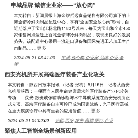
申城品牌 诚信企业家——“放心肉”
本文转自：新闻晨报上海金锣哲远食品销售有限公司旗下的上
海金锣冷鲜肉制品配送中心，享有“全国安全放心肉”称号，自
近期落户于宝山江杨北路1180号以来，每天为宝山和全市450
家销售网点运送上百吨金锣牌冷鲜肉制品，表现出良好的发展
势头。该配送中心采用一流进口设备和国际先进工艺加工生产
……更多
肉制品
2024-05-21 03:41:00
申城,放心肉,企业家,品牌,企业,金
锣
西安光机所开展高端医疗装备产业化攻关
本文转自：陕西日报本报讯 （记者 张梅）5月15日，记者从西安
光机所获悉：一项面向人民生命健康需求的医疗装备产业化攻关
专项——荧光-散斑成像辅助诊断与术中导航系统在西安光机所正
式立项。高端医疗装备自主可控已成为国家战略，光子医疗器械
……更多
在重大疾病诊疗中具有重要的应用价值
2024-05-21 04:00:00
光机,西安,攻关,高端,医疗,产业
聚焦人工智能全场景创新应用