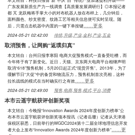
本文转自：科技日报喜“新”不厌“旧” 传统产业加速提档升级——
广东发展新质生产力一线调查【高质量发展调研行】◎本报记者
都 芃 龙跃梅将手掌大小的对布机器人放在布样上，几分钟后，
面料颜色、纱支密度、纹路工艺等相关信息便可实时呈现。随
……更多
后，只需点击机器中内置的一键下单按键
2024-05-21 02:42:00
传统,升级,产业,金利,产业,五金
取消预售，让网购“返璞归真”
本文转自：台州日报李寒阳 电商大促预售模式一直备受吐槽，而
今年终于有了新变化。近日，天猫、京东两大电商平台相继声明
取消“618”预售机制，5月20日起正式“现货开售”。2013年，为了
缓解节日“大促”中的备货和物流压力，预售机制首次亮相，这种
……更多
拉长战线的模式在当时确实行之有效
2024-05-21 02:49:00
预售,电商,预售,模式,平台,消费
本市云遥宇航获评创新奖项
本文转自：今晚报“Innovation Awards 2024年度创新力榜单”公
布本市云遥宇航获评创新奖项本报讯（记者岳珊）记者从天津港
保税区获悉，日前举行的WGDC2024第十二届全球地理信息开发
……更
者大会上发布“Innovation Awards 2024年度创新力榜单”