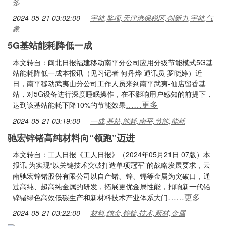
多
2024-05-21 03:02:00
宇航,奖项,天津港保税区,创新力,宇航,气
象
5G基站能耗降低一成
本文转自：闽北日报福建移动南平分公司应用分级节能模式5G基
站能耗降低一成本报讯（见习记者 何丹烨 通讯员 罗晓婷）近
日，南平移动武夷山分公司工作人员来到南平武夷-仙店留香基
站，对5G设备进行深度睡眠操作，在不影响用户感知的前提下，
……更多
达到该基站能耗下降10%的节能效果
2024-05-21 03:19:00
一成,基站,能耗,南平,节能,能耗
驰宏锌锗高纯材料向“领跑”迈进
本文转自：工人日报《工人日报》（2024年05月21日 07版）本
报讯 为实现“以关键技术突破打造单项冠军”的战略发展要求，云
南驰宏锌锗股份有限公司以自产锗、锌、镉等金属为突破口，通
过高纯、超高纯金属的研发，拓展更优金属性能，扣响新一代铅
……更多
锌锗绿色高效低碳生产和新材料技术产业体系大门
2024-05-21 03:22:00
材料,纯金,锌锭,技术,新材,金属