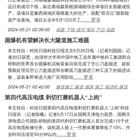
品日前成功下线，标志着福森新能源储能综合体项目全面建成投
产。该项目是豫西南地区规模最大的生产、装配“双百亿”级新能
……更多
源产业基地。项目从去年5月12日开工
2024-05-21 02:39:00
福森,下线,成功,项目,产品,福森
掘爆机有望解决长大隧道施工难题
本文转自：科技日报科技日报北京5月20日电 （记者刘园园）记
者20日获悉，由清华大学和中国中铁工业所属中铁科工集团联合
研制的世界首台掘爆机试验装备目前完成了空心刀盘掘进、超前
预裂处理后空心刀盘掘进和全断面刀盘掘进三种工况下的掘进试
……更多
验，该装备即将进入推广应用阶段
2024-05-21 02:42:00
隧道施工,隧道,难题,施工,掘进机,隧道
第四代高压电缆 剥切打磨机器人“上岗”
本文转自：科技日报第四代高压电缆剥切打磨机器人“上岗”科技
日报讯 （记者陈曦）记者5月17日从国网天津电力获悉，国网天
津电缆公司团队研制的第四代剥切打磨机器人首次完成110千伏
高压电缆检修任务。该机器人较上一代整体重量降低了10%，作
……更多
业时间压缩至50分钟以内