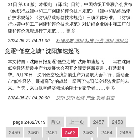
21日 第 08 版）本报电 （泽成）日前，中国纺织工业联合会发布
《纺织行业碳中和工厂创建和评价技术规范》《碳中和纺织品评
价技术规范》《纺织品碳标签技术规范》三项团体标准。《纺织
行业碳中和工厂创建和评价技术规范》对纺织企业碳中和工厂创
……更多
建和评价流程进行了规范
2024-05-21 04:01:00
标准发布,纺织,标准,行业,纺织,纺织品
竞逐“低空之城” 沈阳加速起飞
本文转自：沈阳日报竞逐“低空之城” 沈阳加速起飞——写在沈阳
低空经济新质生产力发展大会召开之际竞逐新赛道，打造新引
擎。5月20日，沈阳低空经济新质生产力发展大会举行，擂动全
市“低空经济、展翅高飞”的战鼓，擘画了沈阳低空经济发展的未
……更多
来。当天，来自低空经济领域的院士专家学者
2024-05-21 04:20:00
沈阳,沈阳,经济,产业,发展,航空
首页
上一页
2457
2458
page 2462/7019
2459
2460
2461
2463
2464
2465
2462