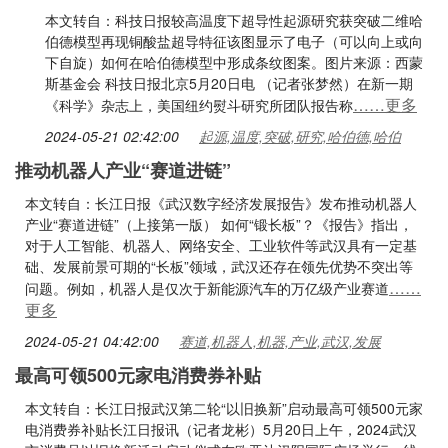
本文转自：科技日报较高温度下超导性起源研究获突破二维哈
伯德模型再现铜酸盐超导特征该图显示了电子（可以向上或向
下自旋）如何在哈伯德模型中形成条纹图案。图片来源：西蒙
斯基金会 科技日报北京5月20日电 （记者张梦然）在新一期
……更多
《科学》杂志上，美国纽约熨斗研究所团队报告称
2024-05-21 02:42:00
起源,温度,突破,研究,哈伯德,哈伯
推动机器人产业“赛道进链”
本文转自：长江日报《武汉数字经济发展报告》发布推动机器人
产业“赛道进链”（上接第一版） 如何“锻长板”？《报告》指出，
对于人工智能、机器人、网络安全、工业软件等武汉具有一定基
础、发展前景可期的“长板”领域，武汉还存在领先优势不突出等
……
问题。例如，机器人是仅次于新能源汽车的万亿级产业赛道
更多
2024-05-21 04:42:00
赛道,机器人,机器,产业,武汉,发展
最高可领500元家电消费券补贴
本文转自：长江日报武汉第二轮“以旧换新”启动最高可领500元家
电消费券补贴长江日报讯（记者龙彬）5月20日上午，2024武汉