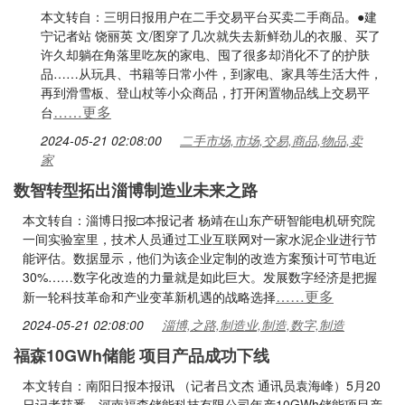
本文转自：三明日报用户在二手交易平台买卖二手商品。●建
宁记者站 饶丽英 文/图穿了几次就失去新鲜劲儿的衣服、买了
许久却躺在角落里吃灰的家电、囤了很多却消化不了的护肤
品……从玩具、书籍等日常小件，到家电、家具等生活大件，
再到滑雪板、登山杖等小众商品，打开闲置物品线上交易平
……更多
台
2024-05-21 02:08:00
二手市场,市场,交易,商品,物品,卖
家
数智转型拓出淄博制造业未来之路
本文转自：淄博日报□本报记者 杨靖在山东产研智能电机研究院
一间实验室里，技术人员通过工业互联网对一家水泥企业进行节
能评估。数据显示，他们为该企业定制的改造方案预计可节电近
30%……数字化改造的力量就是如此巨大。发展数字经济是把握
……更多
新一轮科技革命和产业变革新机遇的战略选择
2024-05-21 02:08:00
淄博,之路,制造业,制造,数字,制造
福森10GWh储能 项目产品成功下线
本文转自：南阳日报本报讯 （记者吕文杰 通讯员袁海峰）5月20
日记者获悉，河南福森储能科技有限公司年产10GWh储能项目产