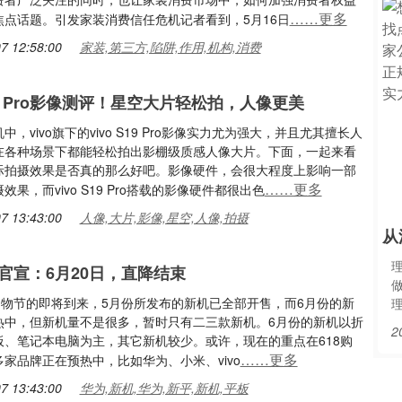
……更多
焦点话题。引发家装消费信任危机记者看到，5月16日
7 12:58:00
家装,第三方,陷阱,作用,机构,消费
S19 Pro影像测评！星空大片轻松拍，人像更美
中，vivo旗下的vivo S19 Pro影像实力尤为强大，并且尤其擅长人
在各种场景下都能轻松拍出影棚级质感人像大片。下面，一起来看
际拍摄效果是否真的那么好吧。影像硬件，会很大程度上影响一部
……更多
效果，而vivo S19 Pro搭载的影像硬件都很出色
7 13:43:00
人像,大片,影像,星空,人像,拍摄
从
官宣：6月20日，直降结束
8购物节的即将到来，5月份所发布的新机已全部开售，而6月份的新
热中，但新机量不是很多，暂时只有二三款新机。6月份的新机以折
2
板、笔记本电脑为主，其它新机较少。或许，现在的重点在618购
……更多
家品牌正在预热中，比如华为、小米、vivo
7 13:43:00
华为,新机,华为,新平,新机,平板