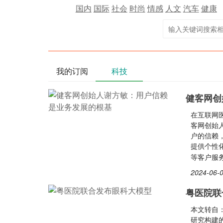
国内
国际
社会
时尚
情感
人文
汽车
健康
我的订阅
科技
健客网创
在互联网
客网创始
户的信赖
提供个性
等客户服
2024-06-0
粤医院联
本文转自：
研究构建