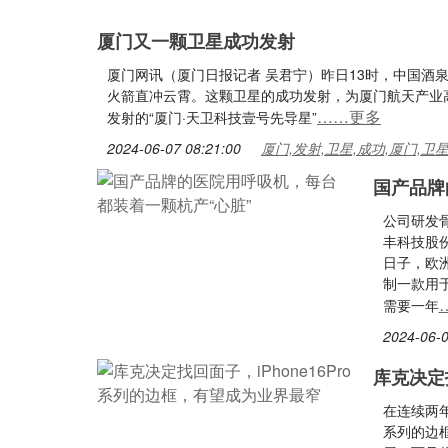
厦门又一颗卫星成功发射
厦门网讯（厦门日报记者 吴君宁）昨日13时，中国酒泉
火箭直冲云霄。这颗卫星的成功发射，为厦门航天产业高
……更多
发射的“厦门·天卫科技壹号先导星”
2024-06-07 08:21:00
厦门,发射,卫星,成功,厦门,卫
国产品牌
公司研发
丰科技股
日子，欧
制一款用
需要一年
2024-06-0
库克决定找
在连续两年
系列的边框