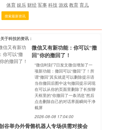
体育
娱乐
财经
军事
科技
游戏
教育
育儿
搜索最新资讯
多关于
科技
的资讯：
微信又有新功能：你可以“撤
回”你的撤回了！
“微信时刻”7日发文微信增加了一
项新功能：撤回可以“撤回”了！所
谓“撤回”其实就是可以删除提示语
当你撤回后图中这句撤回提示词现
在可以从你的页面里删除了长按聊
天框里的“你撤回了一条消息”然后
点击删除自己的对话界面瞬间干净
截屏
2026-08-08 17:04:00
创谷举办外骨骼机器人专场供需对接会