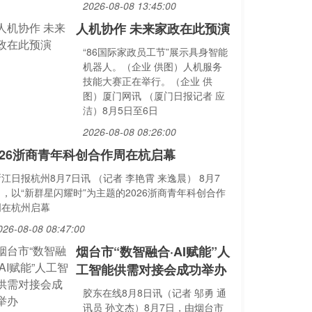
2026-08-08 13:45:00
人机协作 未来家政在此预演
“86国际家政员工节”展示具身智能
机器人。（企业 供图）人机服务
技能大赛正在举行。（企业 供
图）厦门网讯 （厦门日报记者 应
洁）8月5日至6日
2026-08-08 08:26:00
026浙商青年科创合作周在杭启幕
江日报杭州8月7日讯 （记者 李艳霄 来逸晨） 8月7
日，以“新群星闪耀时”为主题的2026浙商青年科创合作
周在杭州启幕
026-08-08 08:47:00
烟台市“数智融合·AI赋能”人
工智能供需对接会成功举办
胶东在线8月8日讯（记者 邬勇 通
讯员 孙文杰）8月7日，由烟台市