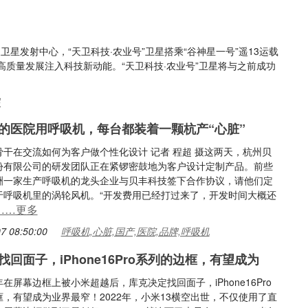
卫星发射中心，“天卫科技·农业号”卫星搭乘“谷神星一号”遥13运载
质量发展注入科技新动能。“天卫科技·农业号”卫星将与之前成功
星
的医院用呼吸机，每台都装着一颗杭产“心脏”
骨干在交流如何为客户做个性化设计 记者 程超 摄这两天，杭州贝
份有限公司的研发团队正在紧锣密鼓地为客户设计定制产品。前些
洲一家生产呼吸机的龙头企业与贝丰科技签下合作协议，请他们定
于呼吸机里的涡轮风机。“开发费用已经打过来了，开发时间大概还
……更多
7 08:50:00
呼吸机,心脏,国产,医院,品牌,呼吸机
回面子，iPhone16Pro系列的边框，有望成为
在屏幕边框上被小米超越后，库克决定找回面子，iPhone16Pro
，有望成为业界最窄！2022年，小米13横空出世，不仅使用了直