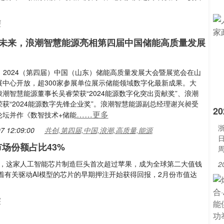
播
未来，浪潮智慧能源亮相第四届中国储能高质量发展
日，2024（第四届）中国（山东）储能高质量发展大会暨展览会在山
展中心开放，超300家参展单位展示储能领域数字化最新成果。大
潮智慧能源董事长吴睿荣获“2024能源数字化突出贡献奖”、浪潮
获“2024能源数字先锋企业奖”。浪潮智慧能源副总经理谢兴昶受
2
……更多
论坛并作《数智技术+储能
浙
7 12:09:00
共创,第四届,中国,浪潮,高质量,能源
场份额占比43%
美元，这家人工智能芯片制造巨头首次超过苹果，成为全球第二大值钱
2
有关驱动AI模型的芯片的早期押注开始获得回报，2月份市值达
果