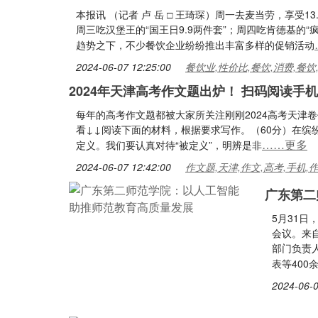
本报讯 （记者 卢 岳 □ 王琦琛）周一去麦当劳，享受1
周三吃汉堡王的“国王日9.9两件套”；周四吃肯德基的
趋势之下，不少餐饮企业纷纷推出丰富多样的促销活动
2024-06-07 12:25:00
餐饮业,性价比,餐饮,消费,餐饮
2024年天津高考作文题出炉！ 扫码阅读手
每年的高考作文题都被大家所关注刚刚2024高考天津
看↓↓阅读下面的材料，根据要求写作。（60分）在
……更多
定义。我们要认真对待“被定义”，明辨是非
2024-06-07 12:42:00
作文题,天津,作文,高考,手机,
广东第二
5月31日
会议。来
部门负责
表等40
2024-06-0