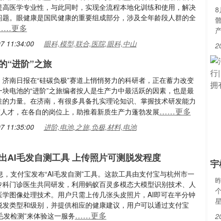
提高医学专业性，与此同时，实现全流程本地化训练和使用，解决
问题。眼健康是国民健康的重要组成部分，涉及全年龄段人群的全
……更多
7 11:34:00
眼科,模型,联合,医院,眼科,中山
2
的“进阶”之旅
：济南日报在“硅碳负极”赛道上悄悄努力的科研者，正在蓄力改变
一块电池的“进阶”之旅编者按人是生产力中最活跃的因素，也是最
性的力量。在济南，有很多具备扎实理论知识、掌握技术研发能力
……更多
尖”人才，在各自的岗位上，助推着新质生产力蓬勃发展
7 11:35:00
进阶,电池,之旅,负极,材料,电池
出AI毛发自测工具 上传照片可测脱发程度
宇
息，支付宝发布“AI毛发自测”工具。这款工具由支付宝与杭州市一
专科门诊医生共同研发，利用蚂蚁百灵多模态大模型识别技术、人
医学图像处理技术。用户只需上传几张头皮照片，AI即可在半分钟
脱发类型和级别，并提供相应的健康建议，用户可以通过支付宝
……更多
“毛发检测”来体验这一服务
2