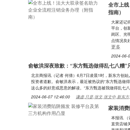
全市上线
指南）
大家还记
平台，创
岗区、光
点情况良
更多
2024-06-0
俞敏洪深夜致歉：“东方甄选做得乱七八糟”
北京商报讯（记者 何倩）6月7日凌晨1时，新东方创
投资者道歉。俞敏洪表示，最近被热议的“东方甄选做
这么多的好意或恶意的解读。“东方甄选被我做得乱七八
2024-06-07 12:46:00
谦虚,只是,张文,张文中,新东方
家装消费
本报讯 （
直营店铺
市场和消