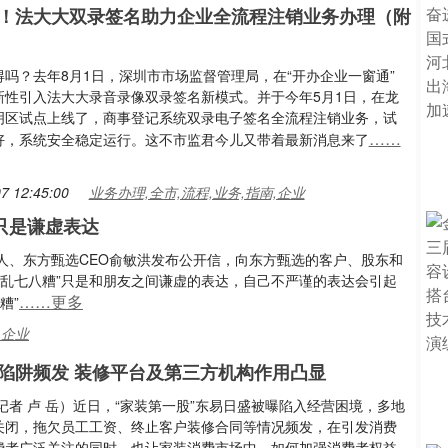
！法大大双录签名助力企业全流程注销业务办理（附
得吗？去年8月1日，深圳市市场监督管理局，在“开办企业一窗通”
新性引入法大大录音录像双录签名新模式。并于今年5月1日，在龙
明区试点上线了，商事登记系统双录电子签名全流程注销业务，试
……
好，系统安全稳定运行。这不市监君今儿又带着最新消息来了
7 12:45:00
业务办理,全市,流程,业务,指南,企业
只是谦虚表达
始人、东方甄选CEO俞敏洪发布公开信，向东方甄选的客户、股东和
得乱七八糟”只是和朋友之间谦虚的表达，自己不严谨的表达会引起
……更多
糟”
,企业
陷阱频发 装修平台及第三方机构作用凸显
记者 卢 岳）近日，“家装第一股”东易日盛被曝陷入经营困境，多地
关闭，拖欠员工工资、终止客户装修合同等情况频发，在引发消费
费者广泛关注的同时，也让家装消费市场中，如何加强消费者权益