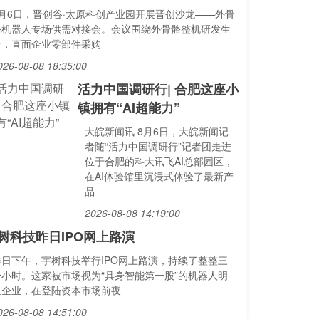
8月6日，晋创谷·太原科创产业园开展晋创沙龙——外骨
骼机器人专场供需对接会。会议围绕外骨骼整机研发生
产，直面企业零部件采购
026-08-08 18:35:00
活力中国调研行| 合肥这座小
镇拥有“AI超能力”
大皖新闻讯 8月6日，大皖新闻记
者随“活力中国调研行”记者团走进
位于合肥的科大讯飞AI总部园区，
在AI体验馆里沉浸式体验了最新产
品
2026-08-08 14:19:00
树科技昨日IPO网上路演
昨日下午，宇树科技举行IPO网上路演，持续了整整三
个小时。这家被市场视为“具身智能第一股”的机器人明
星企业，在登陆资本市场前夜
026-08-08 14:51:00