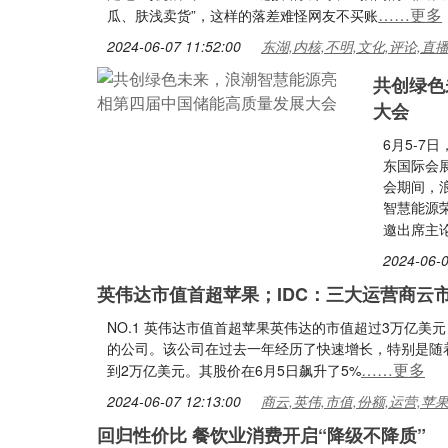
……更多
瓜、肤浅卖货”，这样的落差难怪网友不买账
2024-06-07 11:52:00
东湖,内核,不明,文化,评论,直
共创绿色
大会
6月5-7
东国际会
会期间，浪
智慧能源荣
邀出席主
2024-06-0
英伟达市值首超苹果；IDC：三大运营商云市
NO.1 英伟达市值首超苹果英伟达的市值超过3万亿
的公司。该公司在过去一年经历了快速增长，特别是随着
……更多
到2万亿美元。其股价在6月5日飙升了5%
2024-06-07 12:13:00
商云,英伟,市值,份额,运营,苹
回归性价比 餐饮业消费开启“降级不降质”