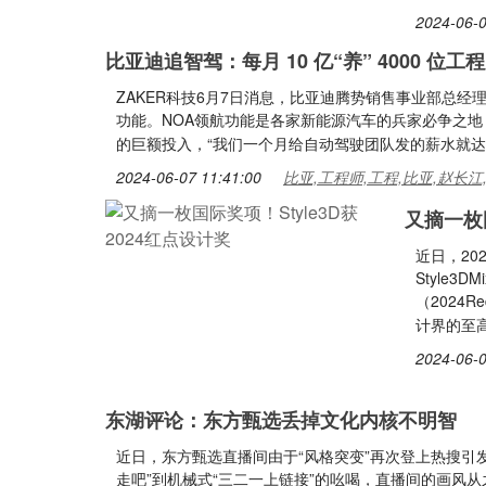
2024-06-0
比亚迪追智驾：每月 10 亿“养” 4000 位工
ZAKER科技6月7日消息，比亚迪腾势销售事业部总
功能。NOA领航功能是各家新能源汽车的兵家必争之
的巨额投入，“我们一个月给自动驾驶团队发的薪水就
2024-06-07 11:41:00
比亚,工程师,工程,比亚,赵长江
又摘一枚国
近日，20
Style
（2024
计界的至高
2024-06-0
东湖评论：东方甄选丢掉文化内核不明智
近日，东方甄选直播间由于“风格突变”再次登上热搜引
走吧”到机械式“三二一上链接”的吆喝，直播间的画风从