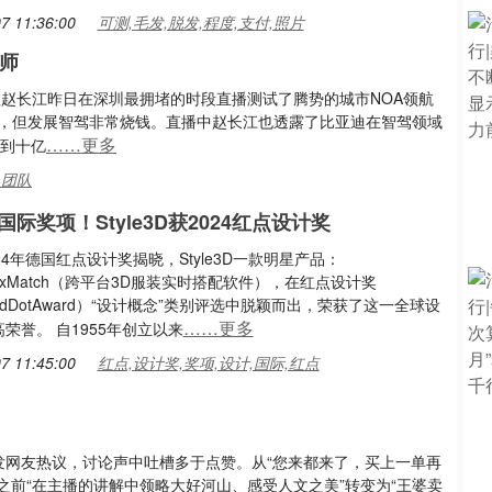
7 11:36:00
可测,毛发,脱发,程度,支付,照片
程师
经理赵长江昨日在深圳最拥堵的时段直播测试了腾势的城市NOA领航
地，但发展智驾非常烧钱。直播中赵长江也透露了比亚迪在智驾领域
……更多
达到十亿
,团队
际奖项！Style3D获2024红点设计奖
24年德国红点设计奖揭晓，Style3D一款明星产品：
3DMixMatch（跨平台3D服装实时搭配软件），在红点设计奖
RedDotAward）“设计概念”类别评选中脱颖而出，荣获了这一全球设
……更多
荣誉。 自1955年创立以来
7 11:45:00
红点,设计奖,奖项,设计,国际,红点
发网友热议，讨论声中吐槽多于点赞。从“您来都来了，买上一单再
之前“在主播的讲解中领略大好河山、感受人文之美”转变为“王婆卖