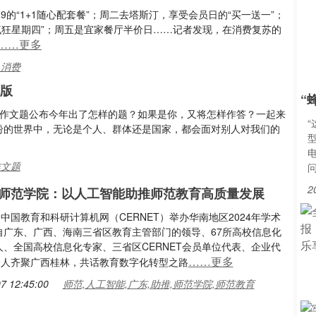
3.9的“1+1随心配套餐”；周二去塔斯汀，享受会员日的“买一送一”；
“疯狂星期四”；周五是宜家餐厅半价日……记者发现，在消费复苏的
……更多
,消费
机版
“
卷作文题公布今年出了怎样的题？如果是你，又将怎样作答？一起来
缤纷的世界中，无论是个人、群体还是国家，都会面对别人对我们的
型
作文题
2
师范学院：以人工智能助推师范教育高质量发展
，中国教育和科研计算机网（CERNET）举办华南地区2024年学术
自广东、广西、海南三省区教育主管部门的领导、67所高校信息化
人、全国高校信息化专家、三省区CERNET会员单位代表、企业代
……更多
0余人齐聚广西桂林，共话教育数字化转型之路
7 12:45:00
师范,人工智能,广东,助推,师范学院,师范教育