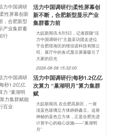
活力中国调研行|柔性屏幕创
新不断，合肥新型显示产业
集群蓄力前
大皖新闻讯 8月5日，记者跟随“活
力中国调研行”主题采访团走进位
于合肥瑶海区的维信诺科技有限公
司。展厅中的各式显示屏幕吸引了
大家的目光
2026-08-08 15:32:00
活力中国调研行|每秒1.2亿亿
次算力 “巢湖明月”算力集群
赋
大皖新闻讯 在合肥高新区，一座
淡蓝色玻璃立方体静静矗立。这座
神秘的蓝色立方体，正是合肥先进
计算中心的核心设施——“巢湖明
月”