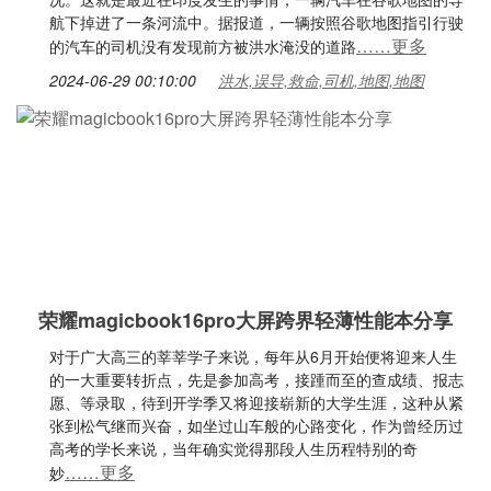
航下掉进了一条河流中。据报道，一辆按照谷歌地图指引行驶
……更多
的汽车的司机没有发现前方被洪水淹没的道路
2024-06-29 00:10:00
洪水,误导,救命,司机,地图,地图
荣耀magicbook16pro大屏跨界轻薄性能本分享
对于广大高三的莘莘学子来说，每年从6月开始便将迎来人生
的一大重要转折点，先是参加高考，接踵而至的查成绩、报志
愿、等录取，待到开学季又将迎接崭新的大学生涯，这种从紧
张到松气继而兴奋，如坐过山车般的心路变化，作为曾经历过
高考的学长来说，当年确实觉得那段人生历程特别的奇
……更多
妙