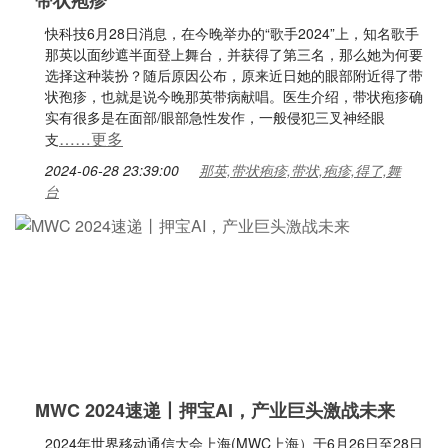
带状疱疹
快科技6月28日消息，在今晚举办的“歌手2024”上，知名歌手
那英以面纱遮半面登上舞台，并获得了第三名，那么她为何要
选择这种装扮？随后原因公布，原来近日她的眼部附近得了带
状孢疹，也就是说今晚那英带病献唱。医生介绍，带状疱疹确
实有很多是在面部/眼部急性发作，一般侵犯三叉神经眼
……更多
支
2024-06-28 23:39:00
那英,带状疱疹,带状,疱疹,得了,舞
台
MWC 2024速递丨押宝AI，产业巨头激战未来
2024年世界移动通信大会上海(MWC上海）于6月26日至28日