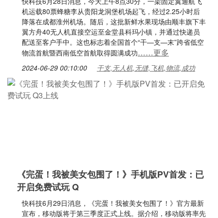
快科技6月28日消息，今天上午8点30分，一架固定翼通航飞
机运载80票蜂糖李从贵阳龙洞堡机场起飞，经过2.25小时后
降落在成都淮州机场。随后，这批新鲜水果现场由顺丰旗下丰
翼方舟40无人机直接空运至金堂县科玛小镇，并通过快递员
配送至客户手中。这也标志着全国首个“干—支—末”跨省低空
……更多
物流首航暨西南低空首航取得圆满成功
2024-06-29 00:10:00
干支,无人机,无缝,飞机,物流,成功
《完蛋！我被美女包围了！》手机版PV首发：已
开启免费试玩 Q
快科技6月29日消息，《完蛋！我被美女包围了！》官方最新
宣布，移动版将于第三季度正式上线。据介绍，移动版将率先