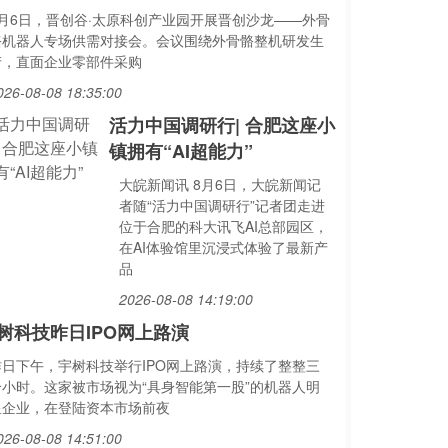
8月6日，晋创谷·太原科创产业园开展晋创沙龙——外骨
骼机器人专场供需对接会。会议围绕外骨骼整机研发生
产，直面企业零部件采购
026-08-08 18:35:00
活力中国调研行| 合肥这座小
镇拥有“AI超能力”
大皖新闻讯 8月6日，大皖新闻记
者随“活力中国调研行”记者团走进
位于合肥的科大讯飞AI总部园区，
在AI体验馆里沉浸式体验了最新产
品
2026-08-08 14:19:00
树科技昨日IPO网上路演
昨日下午，宇树科技举行IPO网上路演，持续了整整三
个小时。这家被市场视为“具身智能第一股”的机器人明
星企业，在登陆资本市场前夜
026-08-08 14:51:00