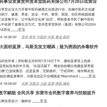
药事业发展贵州贵草堂医药有限公司7月28日试营业
贵草堂企业大力开展中医药健康文化推进行动，实施中医药文化建
将医疗、健康、养老、农业、中药、教育、医院、街区和校园搭建
文化宣教平台，让中医药文化来“说话”，帮助更多市民了解中医药
从中收获了健康生活方式。贵州贵草堂医药（集团）有限公司2024
……更多
日试营业
9 18:06:00
贵州,草堂,中医药,中医,事业,医药
大面积蓝屏，马斯克发文嘲讽；疑为诱因的杀毒软件
狐科技作者｜郑松毅北京时间7月19日下午，微软蓝屏登上热搜，
喜提突如其来的半天假。”在该话题下，网友纷纷晒出电脑蓝屏界面
吐槽“已连续重启，还是蓝屏，无限循环。”于此同时，海外网友也
……更多
始吐槽蓝屏事件，马斯克也忍不住嘲讽道“Macrohard >
9 18:08:00
马斯,马斯克,大面,蓝屏,诱因,微软
| 数字赋能 全民共享 东营市全民数字素养与技能提升
……更多
众网东营设计：鲍梓欣