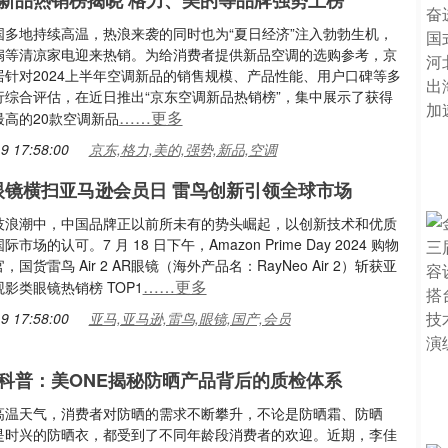
新品热销榜揭晓 格力、美的等品牌强势上榜
国多地持续高温，热浪来袭的同时也为“夏日经济”注入勃勃生机，
扇等清凉家电迎来热销。为给消费者提供新品空调的选购参考，京
居针对2024上半年空调新品的销售规模、产品性能、用户口碑等多
行综合评估，在近日推出“京东空调新品热销榜”，集中展示了获得
……更多
最高的20款空调新品
9 17:58:00
京东,格力,美的,强势,新品,空调
眼镜横扫亚马逊会员日 雷鸟创新引领全球市场
技浪潮中，中国品牌正以前所未有的势头崛起，以创新技术和优质
市场的认可。7 月 18 日下午，Amazon Prime Day 2024 购物
国货雷鸟 Air 2 AR眼镜（海外产品名：RayNeo Air 2）斩获亚
……更多
影类眼镜热销榜 TOP1
9 17:58:00
亚马,亚马逊,雷鸟,眼镜,国产,会员
科普：美ONE揭秘防晒产品背后的质检体系
高温天气，消费者对防晒的需求不断攀升，不论是防晒霜、防晒
是时兴的防晒衣，都受到了不同年龄段消费者的欢迎。近期，李佳