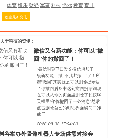
体育
娱乐
财经
军事
科技
游戏
教育
育儿
搜索最新资讯
多关于
科技
的资讯：
微信又有新功能：你可以“撤
回”你的撤回了！
“微信时刻”7日发文微信增加了一
项新功能：撤回可以“撤回”了！所
谓“撤回”其实就是可以删除提示语
当你撤回后图中这句撤回提示词现
在可以从你的页面里删除了长按聊
天框里的“你撤回了一条消息”然后
点击删除自己的对话界面瞬间干净
截屏
2026-08-08 17:04:00
创谷举办外骨骼机器人专场供需对接会