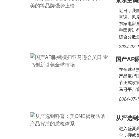
京东空调
近日，我
空调、风
东家电家
种因素进
综合分数
2024-07-1
国产AR
在全球科
产品赢得国际
节正式收官，
马逊平台观
2024-07-1
从严选到
进入盛夏
伞，抑或