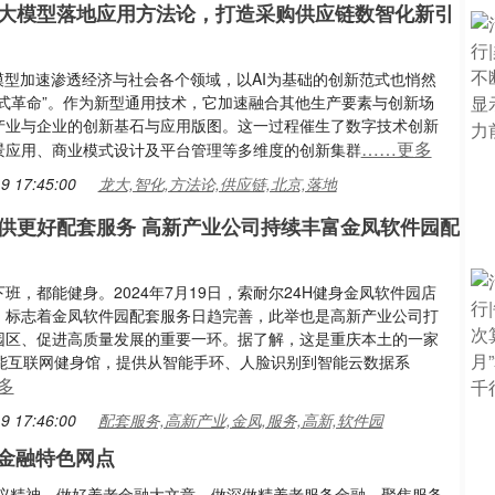
大模型落地应用方法论，打造采购供应链数智化新引
大模型加速渗透经济与社会各个领域，以AI为基础的创新范式也悄然
范式革命”。作为新型通用技术，它加速融合其他生产要素与创新场
产业与企业的创新基石与应用版图。这一过程催生了数字技术创新
……更多
景应用、商业模式设计及平台管理等多维度的创新集群
9 17:45:00
龙大,智化,方法论,供应链,北京,落地
供更好配套服务 高新产业公司持续丰富金凤软件园配
班，都能健身。2024年7月19日，索耐尔24H健身金凤软件园店
，标志着金凤软件园配套服务日趋完善，此举也是高新产业公司打
园区、促进高质量发展的重要一环。据了解，这是重庆本土的一家
智能互联网健身馆，提供从智能手环、人脸识别到智能云数据系
多
9 17:46:00
配套服务,高新产业,金凤,服务,高新,软件园
金融特色网点
议精神，做好养老金融大文章，做深做精养老服务金融，聚焦服务