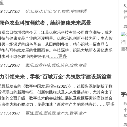
多
9 17:27:00
矿山,驱动,矿山,安全,智能,中国联通
绿色农业科技领航者，绘织健康未来愿景
2
康观念日益增强的今天，江苏亿家乐科技有限公司傲立潮头，成为
科技与健康食品产业的璀璨明星。亿家乐以创新科技为刃，生态智
引领一场深远的绿色革命，从田间到餐桌，精心织就一幅食品安
平衡与可持续发展的壮丽画卷。科技深耕，织绿大地新衣裳亿家乐
……更多
进步对于绿色农业的关键作用
9 17:28:00
家乐,农业科技,领航,绿色,农业,健康
力引领未来，零极“百城万企”共筑数字建设新篇章
最新发布的《数字中国发展报告(2023)》，该报告深刻剖析了数
展涌现出的新颖特征、创新实践模式及未来发展趋势，尤其突出了
宇
设施的全面升级、数字技术的突破性进展以及数据要素的高效整合
……更多
三者作为核心驱动力，显著加速了新质生产力的蓬勃兴起
9 17:40:00
百城,新篇,新篇章,生产力,数字,生产
2