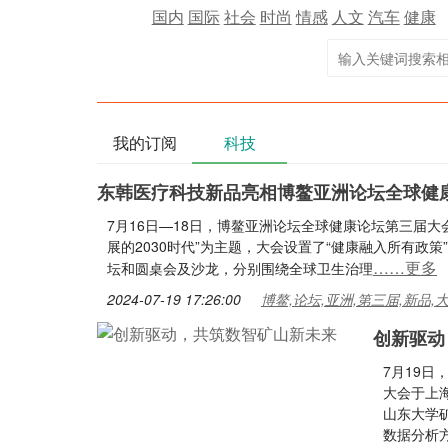
国内
国际
社会
时尚
情感
人文
汽车
健康
我的订阅
科技
东韩医疗科技新品亮相博鳌亚洲论坛全球健
7月16日—18日，博鳌亚洲论坛全球健康论坛第三届
展的2030时代”为主题，大会设置了“健康融入所有政策
……更多
坛和圆桌会及沙龙，分别围绕全球卫生治理
2024-07-19 17:26:00
博鳌,论坛,亚洲,第三届,新品,
创新驱动
7月19日
大会于上
山东大学
数据分析