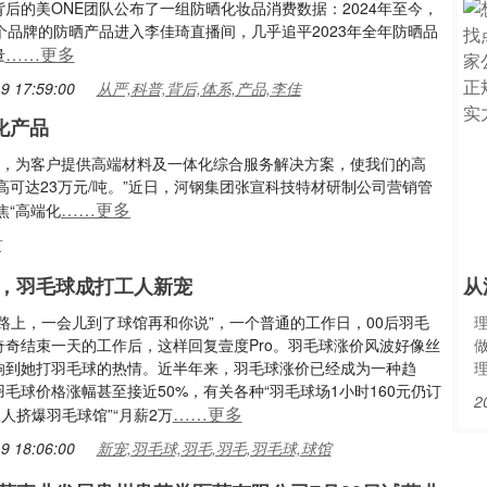
后的美ONE团队公布了一组防晒化妆品消费数据：2024年至今，
个品牌的防晒产品进入李佳琦直播间，几乎追平2023年全年防晒品
……更多
量
9 17:59:00
从严,科普,背后,体系,产品,李佳
化产品
势，为客户提供高端材料及一体化综合服务解决方案，使我们的高
可达23万元/吨。”近日，河钢集团张宣科技特材研制公司营销管
……更多
焦“高端化
技
，羽毛球成打工人新宠
从
在路上，一会儿到了球馆再和你说”，一个普通的工作日，00后羽毛
奇奇结束一天的工作后，这样回复壹度Pro。羽毛球涨价风波好像丝
响到她打羽毛球的热情。近半年来，羽毛球涨价已经成为一种趋
毛球价格涨幅甚至接近50%，有关各种“羽毛球场1小时160元仍订
2
……更多
工人挤爆羽毛球馆”“月薪2万
9 18:06:00
新宠,羽毛球,羽毛,羽毛,羽毛球,球馆