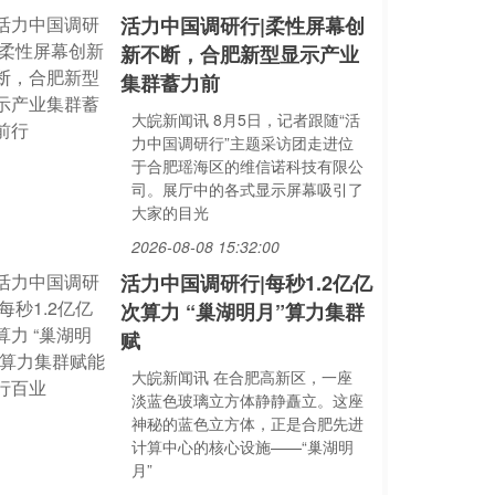
活力中国调研行|柔性屏幕创
新不断，合肥新型显示产业
集群蓄力前
大皖新闻讯 8月5日，记者跟随“活
力中国调研行”主题采访团走进位
于合肥瑶海区的维信诺科技有限公
司。展厅中的各式显示屏幕吸引了
大家的目光
2026-08-08 15:32:00
活力中国调研行|每秒1.2亿亿
次算力 “巢湖明月”算力集群
赋
大皖新闻讯 在合肥高新区，一座
淡蓝色玻璃立方体静静矗立。这座
神秘的蓝色立方体，正是合肥先进
计算中心的核心设施——“巢湖明
月”