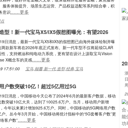
、服务体验提升、场景生态运营、产品权益适配等系列组合拳，积
……更多
务意识
网点
造型！新一代宝马X5/iX5假想图曝光：有望2026
19日消息，最新一代宝马X5和iX5的假想图已由海外媒体绘制并曝
两款新车将在2026年底正式发布。新一代车型不仅将延续CLAR
性，支持燃油和纯电动力系统，更有望在设计上汲取宝马Vision
……更多
asse X概念车的灵感
2
9 17:51:00
宝马,颠覆,新一代,造型,经典,宝马
浙
用户数突破10亿！超过5亿用过5G
2
19日消息，中国移动今天公布了2024年6月的最新客户数据，移动
数突破10亿大关，达到了10025.6万户。当月，移动用户新增
万户，今年以来累计增加925.6万户。同时，中国移动的5G网络用户数
4亿户。丛今年3月开始，中国移动将统计指标中的“5G套餐客户数”更
……更多
网络客户数”