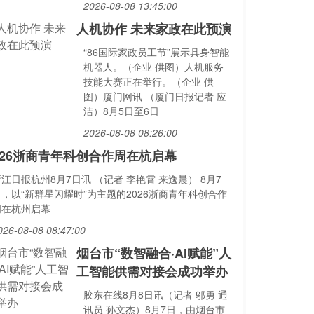
2026-08-08 13:45:00
人机协作 未来家政在此预演
“86国际家政员工节”展示具身智能
机器人。（企业 供图）人机服务
技能大赛正在举行。（企业 供
图）厦门网讯 （厦门日报记者 应
洁）8月5日至6日
2026-08-08 08:26:00
026浙商青年科创合作周在杭启幕
江日报杭州8月7日讯 （记者 李艳霄 来逸晨） 8月7
日，以“新群星闪耀时”为主题的2026浙商青年科创合作
周在杭州启幕
026-08-08 08:47:00
烟台市“数智融合·AI赋能”人
工智能供需对接会成功举办
胶东在线8月8日讯（记者 邬勇 通
讯员 孙文杰）8月7日，由烟台市