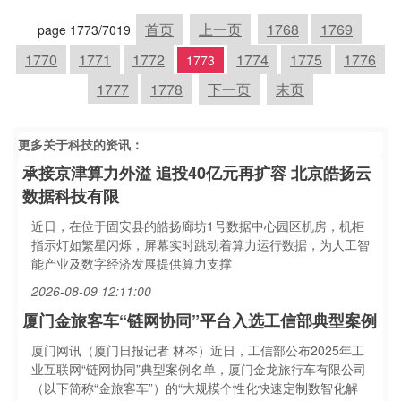
首页
上一页
1768
1769
page 1773/7019
1770
1771
1772
1774
1775
1776
1773
1777
1778
下一页
末页
更多关于
科技
的资讯：
承接京津算力外溢 追投40亿元再扩容 北京皓扬云
数据科技有限
近日，在位于固安县的皓扬廊坊1号数据中心园区机房，机柜
指示灯如繁星闪烁，屏幕实时跳动着算力运行数据，为人工智
能产业及数字经济发展提供算力支撑
2026-08-09 12:11:00
厦门金旅客车“链网协同”平台入选工信部典型案例
厦门网讯（厦门日报记者 林岑）近日，工信部公布2025年工
业互联网“链网协同”典型案例名单，厦门金龙旅行车有限公司
（以下简称“金旅客车”）的“大规模个性化快速定制数智化解