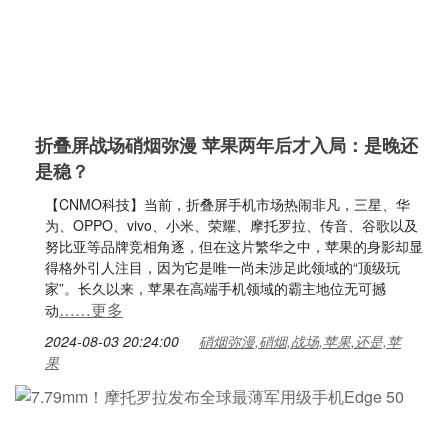
折叠屏战场硝烟弥漫 苹果两年后才入局：是晚还
是稳？
【CNMO科技】当前，折叠屏手机市场热闹非凡，三星、华
为、OPPO、vivo、小米、荣耀、摩托罗拉、传音、谷歌以及
努比亚等品牌竞相角逐，但在这片繁华之中，苹果的身影却显
得格外引人注目，因为它是唯一尚未涉足此领域的“顶级玩
家”。长久以来，苹果在高端手机领域的霸主地位无可撼
……更多
动
2024-08-03 20:24:00
硝烟弥漫,硝烟,战场,苹果,还是,苹
果