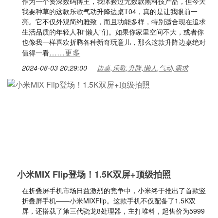
作为一个资深数码博主，我体验过无数款黑科技产品，但今天
我要种草的这款乐歌气动升降边桌T04，真的是让我眼前一
亮。它不仅外观简约雅致，而且功能多样，特别适合现在追求
生活品质的年轻人和“懒人”们。如果你家里空间不大，或者你
也像我一样喜欢折腾各种新奇玩意儿，那么这款升降边桌绝对
……更多
值得一看
2024-08-03 20:29:00
边桌,乐歌,升降,懒人,气动,需求
小米MIX Flip登场！1.5K双屏+顶级拍照
在折叠屏手机市场日益激烈的竞争中，小米终于推出了首款竖
折叠屏手机——小米MIXFlip。这款手机不仅配备了1.5K双
屏，还搭载了第三代骁龙8处理器，主打堆料，起售价为5999