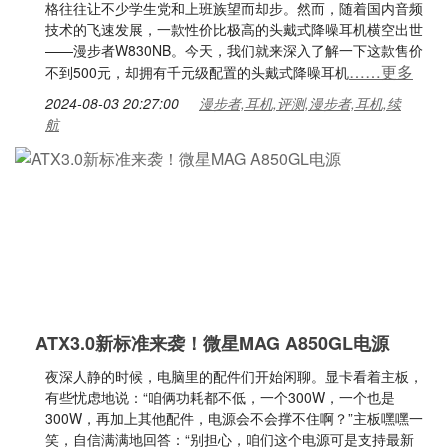
格往往让不少学生党和上班族望而却步。然而，随着国内音频
技术的飞速发展，一款性价比极高的头戴式降噪耳机横空出世
——漫步者W830NB。今天，我们就来深入了解一下这款售价
……更多
不到500元，却拥有千元级配置的头戴式降噪耳机
2024-08-03 20:27:00
漫步者,耳机,评测,漫步者,耳机,续
航
ATX3.0新标准来袭！微星MAG A850GL电源
夜深人静的时候，电脑里的配件们开始闲聊。显卡看着主板，
有些忧虑地说：“咱俩功耗都不低，一个300W，一个也是
300W，再加上其他配件，电源会不会撑不住啊？”主板嘿嘿一
笑，自信满满地回答：“别担心，咱们这个电源可是支持最新