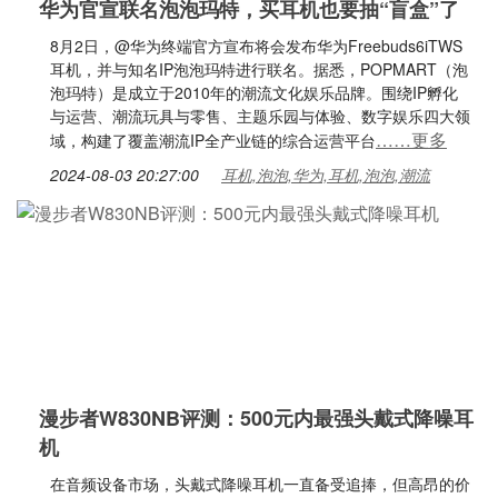
华为官宣联名泡泡玛特，买耳机也要抽“盲盒”了
8月2日，@华为终端官方宣布将会发布华为Freebuds6iTWS
耳机，并与知名IP泡泡玛特进行联名。据悉，POPMART（泡
泡玛特）是成立于2010年的潮流文化娱乐品牌。围绕IP孵化
与运营、潮流玩具与零售、主题乐园与体验、数字娱乐四大领
……更多
域，构建了覆盖潮流IP全产业链的综合运营平台
2024-08-03 20:27:00
耳机,泡泡,华为,耳机,泡泡,潮流
漫步者W830NB评测：500元内最强头戴式降噪耳
机
在音频设备市场，头戴式降噪耳机一直备受追捧，但高昂的价