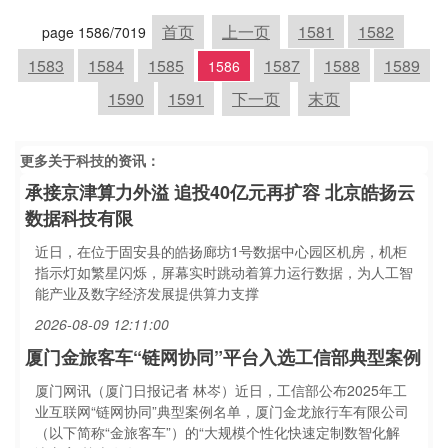
首页
上一页
1581
1582
page 1586/7019
1583
1584
1585
1587
1588
1589
1586
1590
1591
下一页
末页
更多关于
科技
的资讯：
承接京津算力外溢 追投40亿元再扩容 北京皓扬云
数据科技有限
近日，在位于固安县的皓扬廊坊1号数据中心园区机房，机柜
指示灯如繁星闪烁，屏幕实时跳动着算力运行数据，为人工智
能产业及数字经济发展提供算力支撑
2026-08-09 12:11:00
厦门金旅客车“链网协同”平台入选工信部典型案例
厦门网讯（厦门日报记者 林岑）近日，工信部公布2025年工
业互联网“链网协同”典型案例名单，厦门金龙旅行车有限公司
（以下简称“金旅客车”）的“大规模个性化快速定制数智化解