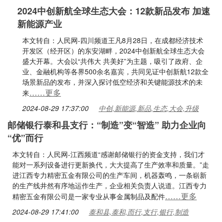
2024中创新航全球生态大会：12款新品发布 加速
新能源产业
本文转自：人民网-四川频道王凡8月28日，在成都经济技术
开发区（经开区）的东安湖畔，2024中创新航全球生态大会
盛大开幕。大会以“共伟大 共美好”为主题，吸引了政府、企
业、金融机构等各界500余名嘉宾，共同见证中创新航12款全
场景新品的发布，并深入探讨低空经济和关键能源技术的未
……更多
来
2024-08-29 17:37:00
中创,新能源,新品,生态,大会,升级
邮储银行泰和县支行：“制造”变“智造” 助力企业向
“优”而行
本文转自：人民网-江西频道“感谢邮储银行的资金支持，我们才
能对一系列设备进行更新换代，大大提高了生产效率和质量。”走
进江西专力精密五金有限公司的生产车间，机器轰鸣，一条崭新
的生产线井然有序地运作生产，企业相关负责人说道。江西专力
……更多
精密五金有限公司是一家专业从事金属制品及配件
2024-08-29 17:41:00
泰和县,泰和,而行,支行,银行,制造