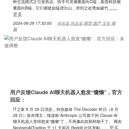
种主流模式正引发热议。快手可灵侧重面向C端，新壹科技侧
……
重面向B端，它们都犹如猛虎出山，所到之处势如破竹
更多
2024-08-29 17:32:00
向右走,向左走,期货,国产,文生,视
频
用户反馈Claude AI聊天机器人愈发“慵懒”，官方
回应：
IT之家 8 月 29 日消息，科技媒体 The Decoder 昨日（8 月
28 日）发布博文，报道称 Anthropic 公司旗下的 Clause AI
聊天机器人变得愈发“慵懒”了，不再像此前那样能干了。 网友
……更多
NextgenAITrading 于 11 天前在 Reddit 社区发帖