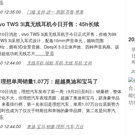
多
0 12:35:00
门槛,支持,进一,周期,齐鲁,苹果
ivo TWS 3i真无线耳机今日开售：45h长续
10日消息，vivo TWS 3i真无线耳机于今日正式开售，价格为99
2
o TWS 3i采用入耳式设计，配备10mm声音单元，频响范围
20kHz，拥有3D全景音频、DeepX 3.0立体声效、四种声音风格。该
浙
……更多
用超低功耗无线芯片
0 12:44:00
无线耳机,续航,耳机,无线,耳机,文祥
2
 理想单周销量1.07万：超越奥迪和宝马了
10日消息，理想汽车发布了新一周（9月2日至8日）销量榜，整体
变化不大，但理想汽车表现亮眼，超越了奥迪和宝马，跻身豪华品
。来看排行榜，第一名依旧是理想汽车，单周1.07万台位居新势力
同时也成为了仅次于特斯拉和奔驰的豪华品牌。第二名是问界汽
多
0 12:44:00
奥迪,宝马,销量,理想,汽车,万台