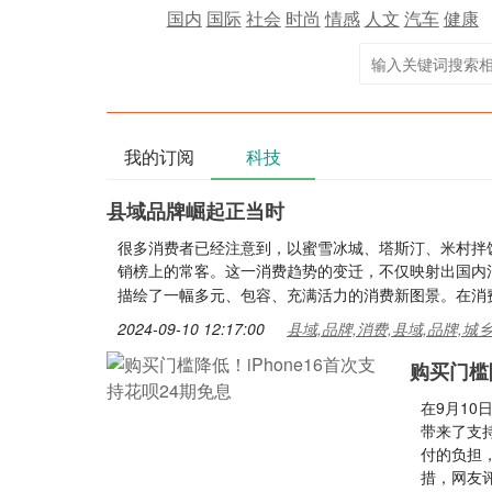
国内
国际
社会
时尚
情感
人文
汽车
健康
我的订阅
科技
县域品牌崛起正当时
很多消费者已经注意到，以蜜雪冰城、塔斯汀、米村拌
销榜上的常客。这一消费趋势的变迁，不仅映射出国内
描绘了一幅多元、包容、充满活力的消费新图景。在消
2024-09-10 12:17:00
县域,品牌,消费,县域,品牌,城
购买门槛降
在9月10
带来了支
付的负担，
措，网友