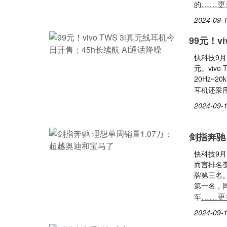
……更
的
2024-09-1
99元！v
快科技9月
元。viv
20Hz~
耳机还采
2024-09-1
剑指奔驰
快科技9月
而言排名
牌第三名
第一名，
……更
车
2024-09-1