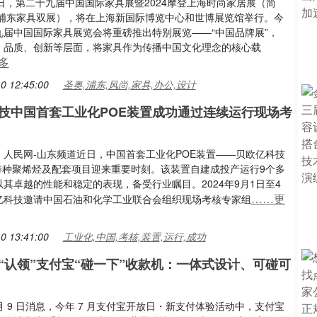
13日，第二十九届中国国际家具展暨2024摩登上海时尚家居展（简
24浦东家具双展），将在上海新国际博览中心和世博展览馆举行。今
九届中国国际家具展览会将重磅推出特别展览——“中国品牌展”，
、品质、创新等层面，将家具作为传播中国文化理念的核心载
多
0 12:45:00
圣奥,浦东,风尚,家具,办公,设计
技中国首套工业化POE装置成功通过连续运行现场考
：人民网-山东频道近日，中国首套工业化POE装置——贝欧亿科技
年特种聚烯烃及配套项目迎来重要时刻。该装置自建成投产运行9个多
其卓越的性能和稳定的表现，备受行业瞩目。2024年9月1日至4
……更
亿科技邀请中国石油和化学工业联合会组织现场考核专家组
0 13:41:00
工业化,中国,考核,装置,运行,成功
“认领”支付宝“碰一下”收款机：一体式设计、可碰可
9 月 9 日消息，今年 7 月支付宝开放日・新支付体验活动中，支付宝