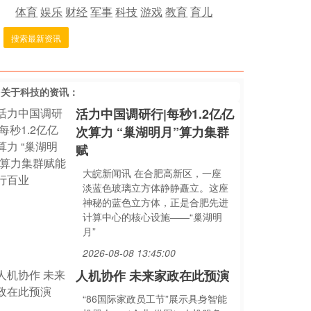
体育
娱乐
财经
军事
科技
游戏
教育
育儿
搜索最新资讯
多关于
科技
的资讯：
活力中国调研行|每秒1.2亿亿
次算力 “巢湖明月”算力集群
赋
大皖新闻讯 在合肥高新区，一座
淡蓝色玻璃立方体静静矗立。这座
神秘的蓝色立方体，正是合肥先进
计算中心的核心设施——“巢湖明
月”
2026-08-08 13:45:00
人机协作 未来家政在此预演
“86国际家政员工节”展示具身智能