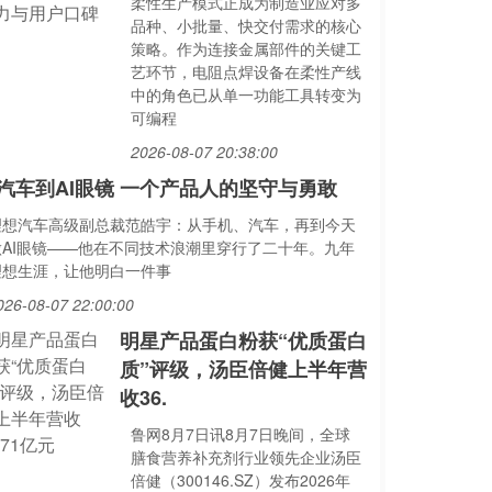
柔性生产模式正成为制造业应对多
品种、小批量、快交付需求的核心
策略。作为连接金属部件的关键工
艺环节，电阻点焊设备在柔性产线
中的角色已从单一功能工具转变为
可编程
2026-08-07 20:38:00
汽车到AI眼镜 一个产品人的坚守与勇敢
理想汽车高级副总裁范皓宇：从手机、汽车，再到今天
做AI眼镜——他在不同技术浪潮里穿行了二十年。九年
理想生涯，让他明白一件事
026-08-07 22:00:00
明星产品蛋白粉获“优质蛋白
质”评级，汤臣倍健上半年营
收36.
鲁网8月7日讯8月7日晚间，全球
膳食营养补充剂行业领先企业汤臣
倍健（300146.SZ）发布2026年