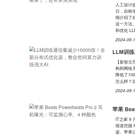
人工设计提
日，自称生
细介绍了
这一方法
和优化 L
2024-09-1
LLM训
【新智元导
构和网络
降低了10
怎么样？近
2024-09-1
苹果 Beat
IT之家 9
报道挖掘 i
迹。苹果公