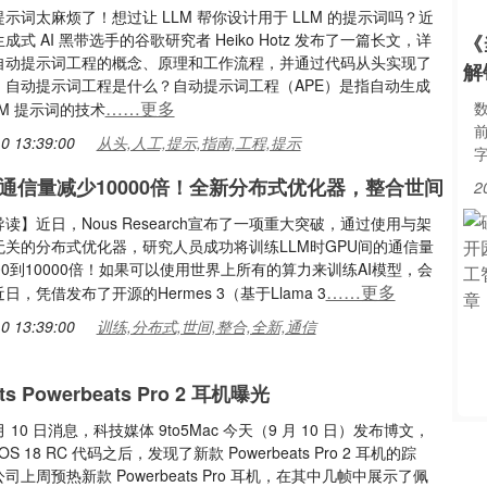
示词太麻烦了！想过让 LLM 帮你设计用于 LLM 的提示词吗？近
成式 AI 黑带选手的谷歌研究者 Heiko Hotz 发布了一篇长文，详
《
自动提示词工程的概念、原理和工作流程，并通过代码从头实现了
解
。自动提示词工程是什么？自动提示词工程（APE）是指自动生成
……更多
LM 提示词的技术
0 13:39:00
从头,人工,提示,指南,工程,提示
练通信量减少10000倍！全新分布式优化器，整合世间
2
读】近日，Nous Research宣布了一项重大突破，通过使用与架
无关的分布式优化器，研究人员成功将训练LLM时GPU间的通信量
00到10000倍！如果可以使用世界上所有的算力来训练AI模型，会
……更多
日，凭借发布了开源的Hermes 3（基于Llama 3
0 13:39:00
训练,分布式,世间,整合,全新,通信
s Powerbeats Pro 2 耳机曝光
 月 10 日消息，科技媒体 9to5Mac 今天（9 月 10 日）发布博文，
OS 18 RC 代码之后，发现了新款 Powerbeats Pro 2 耳机的踪
司上周预热新款 Powerbeats Pro 耳机，在其中几帧中展示了佩