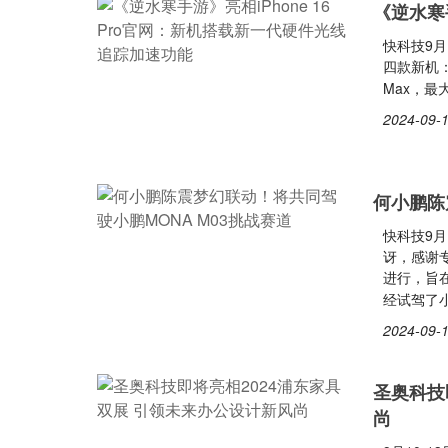
《逆水寒手
快科技9月
四款新机：iPh
Max，最大的
2024-09-1
何小鹏陈
快科技9
讶，感谢专
进行，旨在
经试驾了小
2024-09-1
圣奥科技
尚