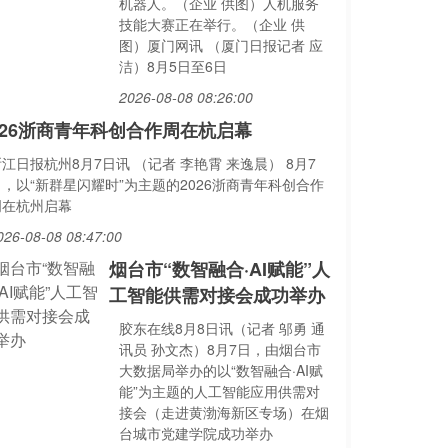
机器人。（企业 供图）人机服务
技能大赛正在举行。（企业 供
图）厦门网讯 （厦门日报记者 应
洁）8月5日至6日
2026-08-08 08:26:00
026浙商青年科创合作周在杭启幕
江日报杭州8月7日讯 （记者 李艳霄 来逸晨） 8月7
日，以“新群星闪耀时”为主题的2026浙商青年科创合作
周在杭州启幕
026-08-08 08:47:00
烟台市“数智融合·AI赋能”人
工智能供需对接会成功举办
胶东在线8月8日讯（记者 邬勇 通
讯员 孙文杰）8月7日，由烟台市
大数据局举办的以“数智融合·AI赋
能”为主题的人工智能应用供需对
接会（走进黄渤海新区专场）在烟
台城市党建学院成功举办