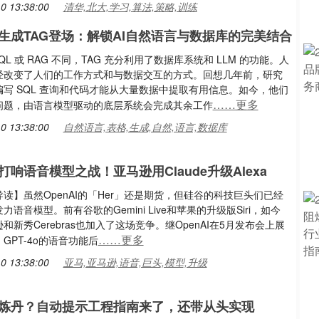
0 13:38:00
清华,北大,学习,算法,策略,训练
生成TAG登场：解锁AI自然语言与数据库的完美结合
2SQL 或 RAG 不同，TAG 充分利用了数据库系统和 LLM 的功能。人
经改变了人们的工作方式和与数据交互的方式。回想几年前，研究
写 SQL 查询和代码才能从大量数据中提取有用信息。如今，他们
……更多
问题，由语言模型驱动的底层系统会完成其余工作
0 13:38:00
自然语言,表格,生成,自然,语言,数据库
响语音模型之战！亚马逊用Claude升级Alexa
读】虽然OpenAI的「Her」还是期货，但硅谷的科技巨头们已经
力语音模型。前有谷歌的Gemini Live和苹果的升级版Siri，如今
和新秀Cerebras也加入了这场竞争。继OpenAI在5月发布会上展
……更多
GPT-4o的语音功能后
0 13:38:00
亚马,亚马逊,语音,巨头,模型,升级
炼丹？自动提示工程指南来了，还带从头实现