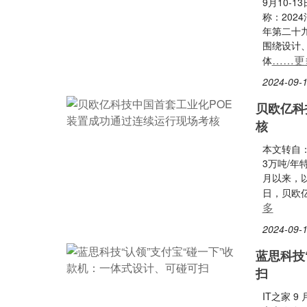
9月10-
称：20
年第二十
围绕设计
……更
体
2024-09-1
贝欧亿科
核
本文转自
3万吨/
月以来，以
日，贝欧
多
2024-09-1
蓝思科技
扫
IT之家 