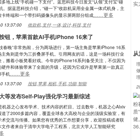
多地上线“手机碰一下支付”。蓝思科技今日发文“认领”支付宝“碰
款机。据蓝思科技介绍，“碰一下”收款机采用全金属一体式机身，主
……更多
读卡终端和一个带扫码摄像头的显示屏两部分组成
0 13:37:00
收款机,支付,一体,设计,科技,支付
钮，苹果首款AI手机iPhone 16来了
技春晚”非常热闹，分为两场进行，第一场主角是苹果iPhone 16系
从
场主角则是华为三折叠屏手机。引用网友的话，这是一场科技行业
，搬着小板凳看好戏。今年的iPhone16系列备受关注，不仅因为
的硬件和体验带来了全面的升级，还因为它或许是苹果第一款真正
……更多
I手机
0 13:37:00
按钮,苹果,相机,手机,功能,智能
2
等发布Self-Play强化学习最新综述
专栏是机器之心发布学术、技术内容的栏目。过去数年，机器之心AIxiv
报道了2000多篇内容，覆盖全球各大高校与企业的顶级实验室，有
学术交流与传播。如果您有优秀的工作想要分享，欢迎投稿或者联
本文作者来自于清华大学电子工程系，北京大学人工智能研究
多