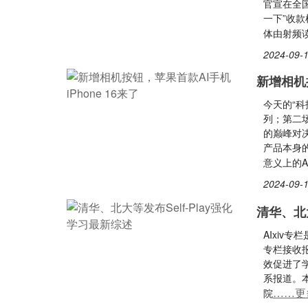
官宣在全国
一下”收
体由射频
2024-09-1
新增相机按
今天的“科
列；第二
的巅峰对决
产品本身
意义上的A
2024-09-1
清华、北大
AIxiv
专栏接收
效促进了
系报道。
……更
院