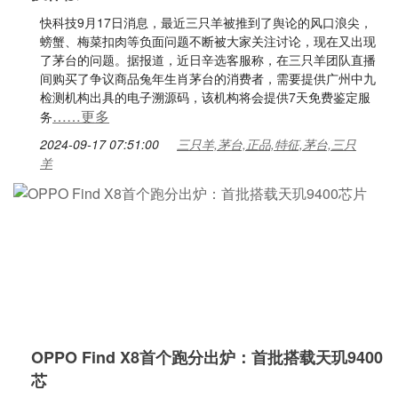
快科技9月17日消息，最近三只羊被推到了舆论的风口浪尖，
螃蟹、梅菜扣肉等负面问题不断被大家关注讨论，现在又出现
了茅台的问题。据报道，近日辛选客服称，在三只羊团队直播
间购买了争议商品兔年生肖茅台的消费者，需要提供广州中九
检测机构出具的电子溯源码，该机构将会提供7天免费鉴定服
……更多
务
2024-09-17 07:51:00
三只羊,茅台,正品,特征,茅台,三只
羊
OPPO Find X8首个跑分出炉：首批搭载天玑9400
芯