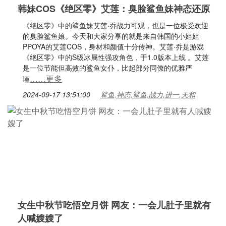
韩妹COS《绝区零》艾莲：臭脸鲨鱼妹神态还原
《绝区零》中的鲨鱼妹艾莲·乔战力可观，也是一位极受欢迎
的臭脸鲨鱼娘。今天和大家分享的就是来自韩国的小姐姐
PPOYA的艾莲COS，身材和颜值十分传神。艾莲·乔是游戏
《绝区零》中的S级冰属性强攻角色，于1.0版本上线 。艾莲
是一位节能但高效的鲨鱼女仆，比起部分同僚的优雅严
……更多
谨
2024-09-17 13:51:00
鲨鱼,神态,鲨鱼,战力,进一,天和
女生中秋节吃悟空月饼 网友：一会儿肚子里就有
人喊嫂嫂了