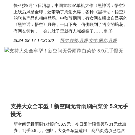
快科技9月17日消息，中国首款3A单机大作《黑神话：悟空》
上线后风靡全球，还带动了周边火爆，各种《黑神话：悟空》
的联名产品也相继登场。中秋节期间，有女网友晒出自己买的
《黑神话：悟空》月饼，一口下去，仿佛咬到了悟空的脑花。
……更多
有网友笑称，一会儿肚子里就有人喊嫂嫂了
2024-09-17 14:21:00
悟空,嫂嫂,月饼,女生,网友,月饼
支持大众全车型！新空间无骨雨刷白菜价 5.9元手
慢无
新空间无骨雨刷1对报价36.9元，今日限时限量领取31元优惠
券，到手5.9元，包邮，大众全车型适用。商品页选项已包含