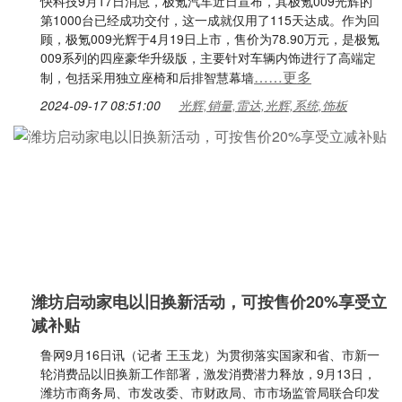
快科技9月17日消息，极氪汽车近日宣布，其极氪009光辉的
第1000台已经成功交付，这一成就仅用了115天达成。作为回
顾，极氪009光辉于4月19日上市，售价为78.90万元，是极氪
009系列的四座豪华升级版，主要针对车辆内饰进行了高端定
……更多
制，包括采用独立座椅和后排智慧幕墙
2024-09-17 08:51:00
光辉,销量,雷达,光辉,系统,饰板
潍坊启动家电以旧换新活动，可按售价20%享受立
减补贴
鲁网9月16日讯（记者 王玉龙）为贯彻落实国家和省、市新一
轮消费品以旧换新工作部署，激发消费潜力释放，9月13日，
潍坊市商务局、市发改委、市财政局、市市场监管局联合印发