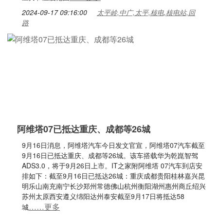
2024-09-17 09:16:00
太平岭,中广,太平,核电,核电站,回
路
阿维塔07已抵达重庆、成都等26城
9月16日消息，阿维塔汽车今日发文官宣，阿维塔07汽车截至
9月16日已抵达重庆、成都等26城。该车搭载华为乾崑智驾
ADS3.0，将于9月26日上市。IT之家附阿维塔 07汽车到店安
排如下：截至9月16日已抵达26城：重庆成都贵阳桂林嘉兴昆
明乐山南充南宁长沙郑州常德佛山杭州衡阳湖州惠州商丘绍兴
苏州太原西安遵义绵阳达州泰安截至9月17日将抵达58
……更多
城