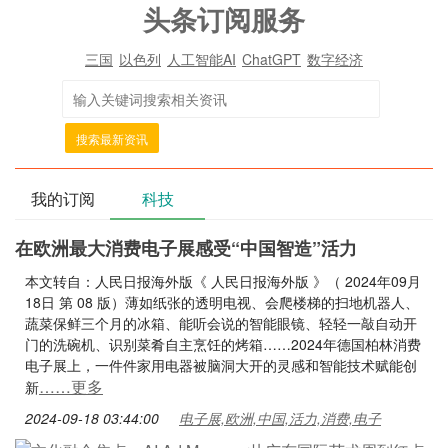
头条订阅服务
三国
以色列
人工智能AI
ChatGPT
数字经济
搜索最新资讯
我的订阅
科技
在欧洲最大消费电子展感受“中国智造”活力
本文转自：人民日报海外版《 人民日报海外版 》（ 2024年09月
18日 第 08 版）薄如纸张的透明电视、会爬楼梯的扫地机器人、
蔬菜保鲜三个月的冰箱、能听会说的智能眼镜、轻轻一敲自动开
门的洗碗机、识别菜肴自主烹饪的烤箱……2024年德国柏林消费
电子展上，一件件家用电器被脑洞大开的灵感和智能技术赋能创
……更多
新
2024-09-18 03:44:00
电子展,欧洲,中国,活力,消费,电子