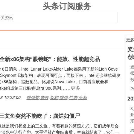
头条订阅服务
更
奖
创
研发全新x86架构“眼镜蛇”：能效、性能超竞品
日消息，Intel Lunar Lake/Alder Lake都采用了新的Lion Cove
Skymont E核架构，表现可圈可点，而接下来，Intel还会继续研发
x86架构，追赶竞品。比如说Nova Lake，目前看应该会和
……更多
 Lake组成第三代酷睿Ultra 300系列
2
8 10:22:00
眼镜蛇,能效,架构,眼镜,性能,全新
2
8
三文鱼突然不能吃了：腐烂如僵尸
也就是我们餐桌上的三文鱼，有着有趣的繁殖方式，它们成年后会
2
到淡水中进行产卵。太平洋鲑产卵结束后，生命就结束了，它们一