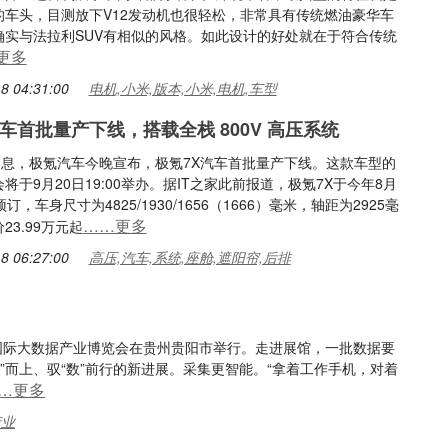
的车头，目测放下V12发动机也很轻松，非常具有传统燃油豪华车
确实与法拉利SUV有相似的风格。如此设计的好处就在于符合传统
更多
8 04:31:00
电机,小米,版本,小米,电机,车型
汽车首批量产下线，搭载全栈 800V 高压系统
日消息，极氪汽车今晚宣布，极氪7X汽车首批量产下线。这款车型的
将于9月20日19:00举办。据IT之家此前报道，极氪7X于今年8月
订，车身尺寸为4825/1930/1656（1666）毫米，轴距为2925毫
……更多
23.99万元起
8 06:27:00
高压,汽车,系统,座舱,遮阳帘,后排
国国际大数据产业博览会在贵州贵阳市举行。走进展馆，一批数据要
”而上、驭“数”前行的新进展。采集更智能。“拿着工作手机，对着
…更多
产业