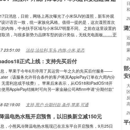
17日消息，日前，网络上再次曝光了小米SUV的谍照，新车外观
2
U7设计语言一致，统一家族化风格。值得一提的是，这次谍照首次
潞
车的内饰，中央扶手区域与小米SU7明显不同。 之前在这里设置的
……更
被取消，与很多新势力品牌车型的设计类似，无线充电面板
7 23:51:00
法拉,法拉利,车头,内饰,小米,姿态
2
和ipados18正式上线：支持先买后付
部
日消息，苹果于今年6月停用了其运营一年之久的先买后付服务——
安
ayLater（该服务允许符合条件的客户将其ApplePay订单在六周内分
无需利息或手续费）。苹果后来表示，从iOS18和iPadOS18开
使用ApplePay结账时可向另一家金融公司Affirm申请“分期付款”
8 02:19:00
支持,用户,分期付款,条件,苹果,可通
2
降温电热水瓶开启预售，以旧换新立减150元
平
消息，小熊风冷降温电热水瓶现已在京东平台开启预售，9月25日