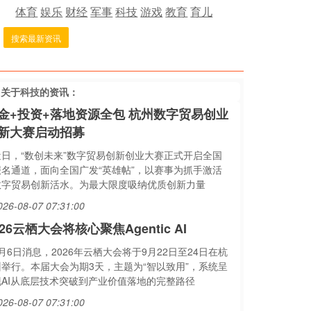
体育
娱乐
财经
军事
科技
游戏
教育
育儿
搜索最新资讯
多关于
科技
的资讯：
金+投资+落地资源全包 杭州数字贸易创业
新大赛启动招募
近日，“数创未来”数字贸易创新创业大赛正式开启全国
报名通道，面向全国广发“英雄帖”，以赛事为抓手激活
数字贸易创新活水。为最大限度吸纳优质创新力量
026-08-07 07:31:00
026云栖大会将核心聚焦Agentic AI
月6日消息，2026年云栖大会将于9月22日至24日在杭
州举行。本届大会为期3天，主题为“智以致用”，系统呈
现AI从底层技术突破到产业价值落地的完整路径
026-08-07 07:31:00