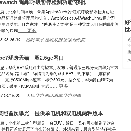
lewatch“睡眠呼吸暂停检测功能”获批
消息，北京时间今晚，苹果AppleWatch的“睡眠呼吸暂停检测功能”
药品监督管理局的批准，WatchSeries9或WatchUltra2用户即
好
用该功能。IT之家注：“睡眠呼吸暂停”是一种导致人们在睡眠期间
世
……更多
呼吸的疾病
8 03:26:00
睡眠,苹果,检测,功能,睡眠,睡眠期
e7现身天猫：双2.5ge网口
2
消息，华为BE7系列路由有望本月发布，普通版已现身天猫华为官方
品名称“路由器”，详情页为华为路由BE7，现下架），拥有双
网口，支持6500Mbps速率，标价599元。据介绍，华为路由BE7为
……更多
路由器，采用 4KQAM调制方式
8 04:18:00
天猫,华为,网口,路由,华为,路由
v谍照首次曝光，提供单电机和双电机两种版本
消息，小米第二款车型就是一台SUV，近日，又有网友拍到了这台
，并且还首次展示了内饰部分细节。外观来看，最典型的特征就是