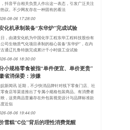
日，抖音平台相关负责人作出这一表态，引发广泛关注
和热议。不少网友存在一种固有的看法
026-08-06 17:28:00
安化机承制装备“东华炉”完成试验
近日，由潞安化机为中国化学工程东华工程科技股份有
限公司生物质气化项目承制的核心装备“东华炉”，在内
蒙古通辽扎鲁特旗完成累计千小时级工业试验
026-08-06 18:30:00
分小规格零食被指“单件便宜、单价更贵”
徽省消保委：涉嫌
大皖新闻讯 近期，不少快消品牌针对线下零食门店、社
区零食店等渠道推出了专属小规格包装商品。有消费者
反映，这类商品普遍存在外包装视觉设计与品牌标准款
高度近似
026-08-06 19:44:00
价雪糕“C位”背后的理性消费觉醒