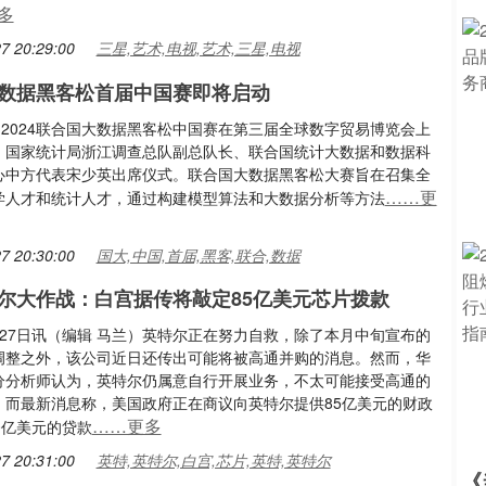
多
7 20:29:00
三星,艺术,电视,艺术,三星,电视
数据黑客松首届中国赛即将启动
，2024联合国大数据黑客松中国赛在第三届全球数字贸易博览会上
。国家统计局浙江调查总队副总队长、联合国统计大数据和数据科
心中方代表宋少英出席仪式。联合国大数据黑客松大赛旨在召集全
……更
学人才和统计人才，通过构建模型算法和大数据分析等方法
7 20:30:00
国大,中国,首届,黑客,联合,数据
尔大作战：白宫据传将敲定85亿美元芯片拨款
月27日讯（编辑 马兰）英特尔正在努力自救，除了本月中旬宣布的
调整之外，该公司近日还传出可能将被高通并购的消息。然而，华
分分析师认为，英特尔仍属意自行开展业务，不太可能接受高通的
。而最新消息称，美国政府正在商议向英特尔提供85亿美元的财政
……更多
0亿美元的贷款
7 20:31:00
英特,英特尔,白宫,芯片,英特,英特尔
《