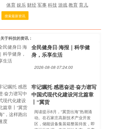
体育
娱乐
财经
军事
科技
游戏
教育
育儿
搜索最新资讯
多关于
科技
的资讯：
全民健身日·海报｜科学健
身，乐享生活
2026-08-08 07:24:00
牢记嘱托 感恩奋进·奋力谱写
中国式现代化建设河北篇章
丨“冀货
阅读提示8月，“冀货出海”热潮涌
动。在石家庄高新技术产业开发
区，储能设备集装箱整装待发，即