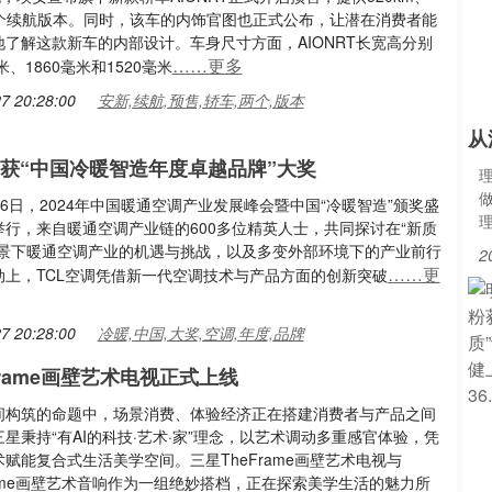
m两个续航版本。同时，该车的内饰官图也正式公布，让潜在消费者能
地了解这款新车的内部设计。车身尺寸方面，AIONRT长宽高分别
……更多
米、1860毫米和1520毫米
7 20:28:00
安新,续航,预售,轿车,两个,版本
从
调斩获“中国冷暖智造年度卓越品牌”大奖
-26日，2024年中国暖通空调产业发展峰会暨中国“冷暖智造”颁奖盛
举行，来自暖通空调产业链的600多位精英人士，共同探讨在“新质
背景下暖通空调产业的机遇与挑战，以及多变外部环境下的产业前行
2
……更
动上，TCL空调凭借新一代空调技术与产品方面的创新突破
7 20:28:00
冷暖,中国,大奖,空调,年度,品牌
frame画壁艺术电视正式上线
间构筑的命题中，场景消费、体验经济正在搭建消费者与产品之间
星秉持“有AI的科技·艺术·家”理念，以艺术调动多重感官体验，凭
赋能复合式生活美学空间。三星TheFrame画壁艺术电视与
Frame画壁艺术音响作为一组绝妙搭档，正在探索美学生活的魅力所