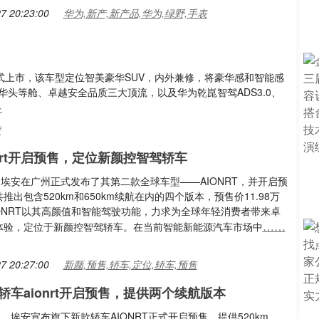
7 20:23:00
华为,新产,新产品,华为,绿野,手表
正式上市，该车型定位智美豪华SUV，内外兼修，将豪华感和智能感
华头等舱、卓越安全品质三大顶流，以及华为乾崑智驾ADS3.0、
多
蒙
onrt开启预售，定位新颜控智驾轿车
，埃安在广州正式发布了其第二款全球车型——AIONRT，并开启预
推出包含520km和650km续航在内的四个版本，预售价11.98万
IONRT以其高颜值和智能驾驶功能，力求为全球年轻消费者带来卓
……
体验，定位于新颜控智驾轿车。在当前智能新能源汽车市场中
7 20:27:00
新颜,预售,轿车,定位,轿车,预售
轿车aionrt开启预售，提供两个续航版本
晚，埃安宣布旗下新款轿车AIONRT正式开启预售，提供520km、