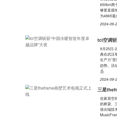
650k
够更直观
为4865毫
2024-09-2
tcl空
9月25日
典在武汉
生产力”
趋势。活
多
2024-09-2
三星the
在家居空
的桥梁。三
借尖端技术
Music