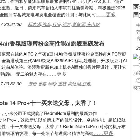
50%，作为和新能源车联系最紧密的行业，充电行业及其上下游产
两
历重塑。近日，蔚来汽车创始人李斌前往新疆考察，积极推进2025
……更多
国
现全国所有县城充电与换电全覆盖的计划；与此同时
7 20:31:00
新能源,汽车,行业,运营,新能源,充电站
中
14air香氛版瑰蜜粉金高性能ai旗舰重磅发布
2
值双在线的AIPC？华硕a豆14Air香氛版瑰蜜粉金高性能AIPC旗舰
全新搭载第三代AMD锐龙AI9365AIPC移动处理器、升级版豆叮AI
能超前AI体验。浪漫甜蜜新色加上机身A面独创香片匣设计，更让它
……更多
C领域独一无二的魅力存在
7 20:32:00
蜜粉,香氛,华硕,重磅,高性能,旗舰
 Note 14 Pro+十一买来送父母，太香了！
晚，小米公司正式揭晓了RedmiNote系列的最新力作——
Note14Pro+，这款新机以前所未有的优雅设计、卓越性能、超长续航
性，十一买来送父母，太香了！RedmiNote14Pro+对称的机身布
……更多
精雕细琢的纹理，每一处细节都透露出精致与高端