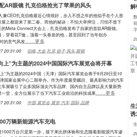
配AR眼镜 扎克伯格抢光了苹果的风头
解
始人兼CEO扎克伯格最近心情很好，步入不惑之年的他似乎在个人形
发展上都迎来了第二春。而他的秘诀：不怕大举押注，只怕不曾下
的Meta Connect大会上，扎克伯格发布了自家的首款AR眼镜。
链，穿着花T恤，顶着一头卷发的他，甚至回到了当年创办
2
……更多
ok时的意气风发
7 20:31:00
伯格,大金,扎克,链子,风头,眼镜
·向上”为主题的2024中国国际汽车展览会将开幕
向上”为主题的2024中国（天津）国际汽车展览会将于9月29日至10
天津国家会展中心二期举办。作为年度最受瞩目、最具影响力的汽车
次车展吸引了众多国际顶尖汽车品牌、国内自主品牌以及大量新势
……更多
聚一堂，全方位展示了当下汽车工业前沿的科技成果
7 20:31:00
中国,展览会,展览,汽车,国际,品牌
生
诱
400万辆新能源汽车充电
破1000万台只是第一步，接下来比拼体验和生态随着新能源汽车渗
2