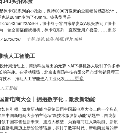
q343实拍体验
3是徕卡Q3系列的小改款，保持6000万像素的全画幅传感器设计，
也从28mm变为了43mm。镜头型号是
micron43mmf/2ASPH，徕卡终于将自家昂贵双A镜头放到了徕卡
……更多
作为一台全画幅便携相机，徕卡Q系列一直深受用户喜爱
7 20:36:00
全新,体验,镜头,拍摄,样片,相机
计推动人工智能工
业设计周活动上，商汤科技展出的元萝卜AI下棋机器人吸引了许多参
长的兴趣。在活动现场，北京市商汤科技有限公司市场营销经理王
……更多
有技术，推动人工智能进入工业化发
,人工智能
国新电商大会丨拥抱数字化，激发新动能
力如何引领、激发新动能也是第四届中国新电商大会上的一个焦点
本届中国新电商大会的主论坛“新技术激发新动能”话题中，围绕新
引领中国零售创新未来、拥抱大模型，为新电商注入新动能、新质
推直播电商迈上新阶段等话题，探讨了数字时代，新电商发展的新