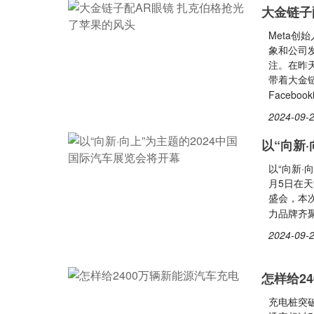
大金链子
Meta创
象和公司
注。在昨天
带着大金
Facebo
2024-09-2
以“向新
以“向新·
月5日在
盛会，本
力品牌齐
2024-09-2
怎样给2
充电桩突