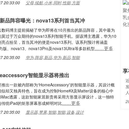
7 20:33:00
父母,续航,小米,同时,性能,方面
月新品阵容曝光：nova13系列首当其冲
名数码博主提前揭秘了华为即将在10月推出的新品阵容，其中最为
莫过于万众期待的nova13系列智能手机。据该博主透露，华为10
亮点纷呈，首当其冲的便是nova13系列。该系列预计将涵盖
……更多
力版、nova13、nova13Pro及nova13Ultra等多款机型
7 20:35:00
华为,阵容,新品,华为,新品,智能
享
eaccessory智能显示器将推出
推出一款被内部称为“HomeAccessory”的智能显示器，其设计概
d相似却又独具特色，旨在成为控制HomeKit及Matter设备的核心中
o5Mac透露，这款智能家居新贵将采用方形显示屏设计，这一独特
2
……更多
传统iPad的矩形屏幕形成鲜明对比
7 20:35:00
显示器,苹果,智能,智能,设备,设计