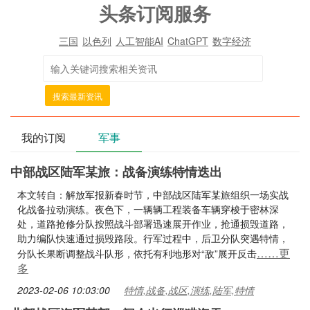
头条订阅服务
三国
以色列
人工智能AI
ChatGPT
数字经济
搜索最新资讯
我的订阅
军事
中部战区陆军某旅：战备演练特情迭出
本文转自：解放军报新春时节，中部战区陆军某旅组织一场实战
化战备拉动演练。夜色下，一辆辆工程装备车辆穿梭于密林深
处，道路抢修分队按照战斗部署迅速展开作业，抢通损毁道路，
助力编队快速通过损毁路段。行军过程中，后卫分队突遇特情，
……更
分队长果断调整战斗队形，依托有利地形对“敌”展开反击
多
2023-02-06 10:03:00
特情,战备,战区,演练,陆军,特情