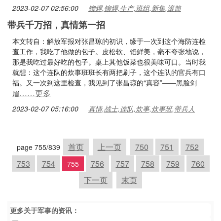
2023-02-07 02:56:00
铆焊,铆焊,生产,班组,新集,滚筒
带兵千万招，真情第一招
本文转自：解放军报对张昌琼的初识，缘于一次到这个海防连检
查工作，我吃了他做的包子。皮松软、馅鲜美，毫不夸张地说，
那是我吃过最好吃的包子。桌上其他饭菜也很美味可口。当时我
就想：这个连队的炊事班班长有两把刷子，这个连队的官兵有口
福。又一次到这里检查，我见到了张昌琼的“真容”——黑脸剑
……更多
眉
2023-02-07 05:16:00
真情,战士,连队,炊事,炊事班,带兵人
首页
上一页
750
751
752
page 755/839
753
754
756
757
758
759
760
755
下一页
末页
更多关于
军事
的资讯：