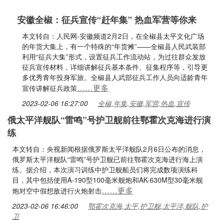
安徽全椒：征兵宣传“赶年集” 热血军营等你来
本文转自：人民网-安徽频道2月2日，在全椒县太平文化广场
的年货大集上，有一个特殊的“年货摊”——全椒县人民武装部
利用“征兵大集”形式，设置征兵工作流动站，为过往群众发放
征兵宣传材料，详细讲解征兵基本条件、征集程序等，引导更
多优秀青年投身军旅。全椒县人武部征兵工作人员向适龄青年
……更多
宣传讲解征兵政策
2023-02-06 16:27:00
全椒,年集,安徽,军营,热血,宣传
俄太平洋舰队“雷鸣”号护卫舰前往鄂霍次克海进行演
练
本文转自：央视新闻根据俄罗斯太平洋舰队2月6日公布的消息，
俄罗斯太平洋舰队“雷鸣”号护卫舰已前往鄂霍次克海进行海上演
练。据介绍，本次演习训练中护卫舰船员们将完成数项演练科
目，其中包括使用A-190型100毫米舰炮和AK-630M型30毫米舰
……更多
炮对空中假想敌进行火炮射击
2023-02-06 16:46:00
鄂霍次克海,太平,护卫舰,太平洋,舰队,护
卫