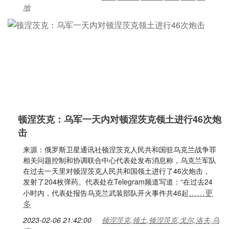
地
顿涅茨克：乌军一天内对顿涅茨克领土进行46次炮
击
来源：俄罗斯卫星通讯社顿涅茨克人民共和国驻乌克兰战争罪
相关问题控制和协调联合中心代表处发布消息称，乌克兰军队
在过去一天里对顿涅茨克人民共和国领土进行了46次炮击，
发射了204枚弹药。代表处在Telegram频道写道：“在过去24
……更
小时内，代表处报告乌克兰武装部队开火事件共46起
多
2023-02-06 21:42:00
顿涅茨克,领土,顿涅茨克,戈尔,洛夫,乌