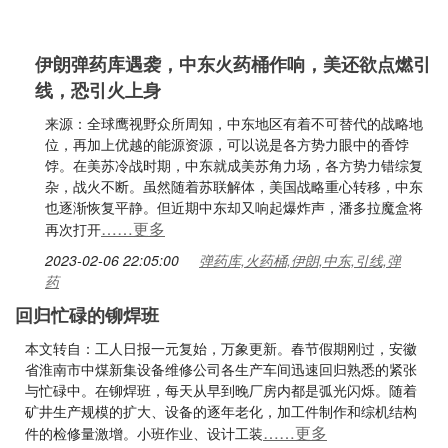
伊朗弹药库遇袭，中东火药桶作响，美还欲点燃引
线，恐引火上身
来源：全球鹰视野众所周知，中东地区有着不可替代的战略地
位，再加上优越的能源资源，可以说是各方势力眼中的香饽
饽。在美苏冷战时期，中东就成美苏角力场，各方势力错综复
杂，战火不断。虽然随着苏联解体，美国战略重心转移，中东
也逐渐恢复平静。但近期中东却又响起爆炸声，潘多拉魔盒将
……更多
再次打开
2023-02-06 22:05:00
弹药库,火药桶,伊朗,中东,引线,弹
药
回归忙碌的铆焊班
本文转自：工人日报一元复始，万象更新。春节假期刚过，安徽
省淮南市中煤新集设备维修公司各生产车间迅速回归熟悉的紧张
与忙碌中。在铆焊班，每天从早到晚厂房内都是弧光闪烁。随着
矿井生产规模的扩大、设备的逐年老化，加工件制作和综机结构
……更多
件的检修量激增。小班作业、设计工装