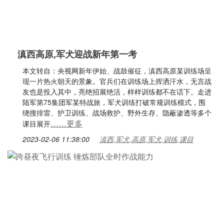
滇西高原,军犬迎战新年第一考
本文转自：央视网新年伊始、战鼓催征，滇西高原某训练场呈
现一片热火朝天的景象。官兵们在训练场上挥洒汗水，无言战
友也是投入其中，亮绝招展绝活，样样训练都不在话下。走进
陆军第75集团军某特战旅，军犬训练打破常规训练模式，围
绕搜排雷、护卫训练、战场救护、野外生存、隐蔽渗透等多个
……更多
课目展开
2023-02-06 11:38:00
滇西,军犬,高原,军犬,训练,课目