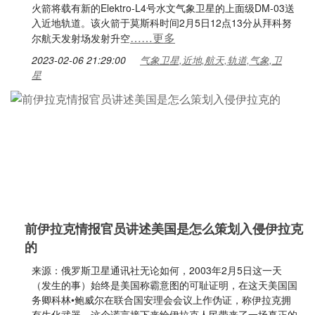
火箭将载有新的Elektro-L4号水文气象卫星的上面级DM-03送
入近地轨道。该火箭于莫斯科时间2月5日12点13分从拜科努
……更多
尔航天发射场发射升空
2023-02-06 21:29:00
气象卫星,近地,航天,轨道,气象,卫
星
前伊拉克情报官员讲述美国是怎么策划入侵伊拉克
的
来源：俄罗斯卫星通讯社无论如何，2003年2月5日这一天
（发生的事）始终是美国称霸意图的可耻证明，在这天美国国
务卿科林•鲍威尔在联合国安理会会议上作伪证，称伊拉克拥
有生化武器。这个谎言接下来给伊拉克人民带来了一场真正的