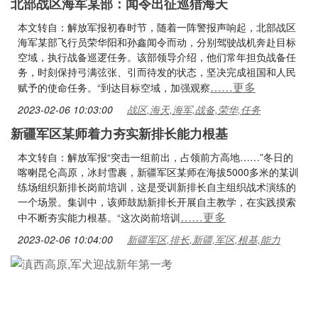
北部战区海军某部：闻令出征巡猎海天
本文转自：解放军报初春时节，随着一阵警报声响起，北部战区
海军某部飞行员荣华阳和孙鑫闻令而动，分别驾驶战机奔赴目标
空域，执行战备巡逻任务。该部领导介绍，他们常年担负战备任
务，时刻保持弓满弦张、引而待发的状态，坚决完成祖国和人民
……更多
赋予的使命任务。“到达目标空域，加强观察
2023-02-06 10:03:00
战区,海天,海军,战备,荣华,任务
新疆军区某师着力夯实新排长能力根基
本文转自：解放军报“突击一组前出，占领前方高地……”冬日的
喀喇昆仑高原，冰封雪裹，新疆军区某师在海拔5000多米的某训
练场组织新排长岗前培训，这是受训新排长自主组织战术演练的
一个场景。集训中，该师鼓励新排长开展自主教学，在实践摸索
……更多
中不断夯实能力根基。“这次岗前培训
2023-02-06 10:04:00
新疆军区,排长,新疆,军区,根基,能力