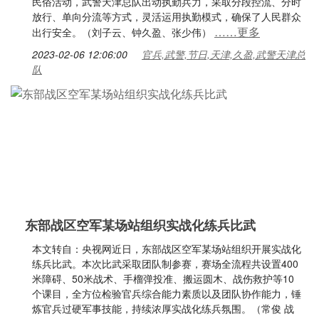
民俗活动，武警天津总队出动执勤兵力，采取分段控流、分时
放行、单向分流等方式，灵活运用执勤模式，确保了人民群众
……更多
出行安全。（刘子云、钟久盈、张少伟）
2023-02-06 12:06:00
官兵,武警,节日,天津,久盈,武警天津总
队
东部战区空军某场站组织实战化练兵比武
本文转自：央视网近日，东部战区空军某场站组织开展实战化
练兵比武。本次比武采取团队制参赛，赛场全流程共设置400
米障碍、50米战术、手榴弹投准、搬运圆木、战伤救护等10
个课目，全方位检验官兵综合能力素质以及团队协作能力，锤
炼官兵过硬军事技能，持续浓厚实战化练兵氛围。（常俊 战