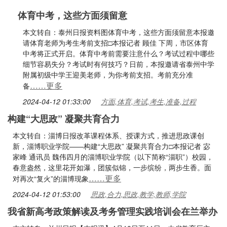
体育中考，这些方面须留意
本文转自：泰州日报资料图体育中考，这些方面须留意本报邀
请体育老师为考生考前支招□本报记者 顾佳 下周，市区体育
中考将正式开启。体育中考前需要注意什么？考试过程中哪些
细节容易失分？考试时有何技巧？日前，本报邀请省泰州中学
附属初级中学王迎美老师，为你考前支招。考前充分准
……更多
备
2024-04-12 01:33:00
方面,体育,考试,考生,准备,过程
构建“大思政” 凝聚共育合力
本文转自：淄博日报改革课程体系、授课方式，推进思政课创
新，淄博职业学院——构建“大思政” 凝聚共育合力□本报记者 宓
家峰 通讯员 魏伟四月的淄博职业学院（以下简称“淄职”）校园，
春意盎然，这里花开如瀑，团簇似锦，一步缤纷，两步生香。面
……更多
对再次“复火”的淄博现象
2024-04-12 01:53:00
思政,合力,思政,教学,教师,学院
我省新高考政策解读及考务管理实践培训会在兰举办