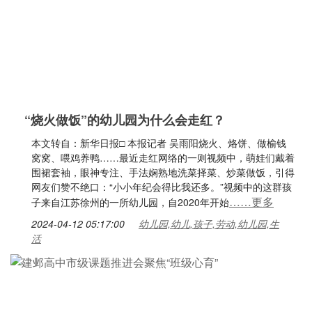
“烧火做饭”的幼儿园为什么会走红？
本文转自：新华日报□ 本报记者 吴雨阳烧火、烙饼、做榆钱
窝窝、喂鸡养鸭……最近走红网络的一则视频中，萌娃们戴着
围裙套袖，眼神专注、手法娴熟地洗菜择菜、炒菜做饭，引得
网友们赞不绝口：“小小年纪会得比我还多。”视频中的这群孩
……更多
子来自江苏徐州的一所幼儿园，自2020年开始
2024-04-12 05:17:00
幼儿园,幼儿,孩子,劳动,幼儿园,生
活