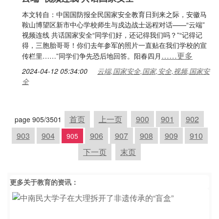
本文转自：中国国防报全民国家安全教育日到来之际，安徽马
鞍山博望区新市中心学校师生与戍边战士远程对话——“云端”
视频连线 共话国家安全“同学们好，还记得我们吗？”“记得记
得，三胞胎哥哥！你们去年参军的照片一直贴在我们学校的宣
……更多
传栏里……”同学们争先恐后地回答。阳春四月
2024-04-12 05:34:00
云端,国家安全,国家,安全,视频,国家安
全
首页
上一页
900
901
902
page 905/3501
903
904
906
907
908
909
910
905
下一页
末页
更多关于
教育
的资讯：