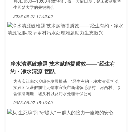
月8日9:00—18:00开放填报，仅一天窗口期，是未被录取考
生圆梦大学的关键机会
2026-08-07 17:42:00
净水清源破难题 技术赋能提质效——“经生有
约・净水清源”团队
为夯实江南水乡绿色发展根基，“经生有约・净水清源”社会
实践团队暑假前往无锡市宜兴市新建镇毛塘村、河西村、徐
舍镇泗洲塘、堘头村以及污水处理环保公司
2026-08-07 15:16:00