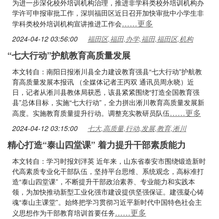
为进一步深化校外培训机构治理，推进非学科类校外培训机构办
学许可申报审批工作，深圳福田区近日召开加快审批中小学生非
……更多
学科类校外培训机构宣讲推进工作会
2024-04-12 03:56:00
福田区,福田,办学,福田,福田区,机构
“七大行动”护航教育高质量发展
本文转自：南阳日报淅川县全力建设教育强县“七大行动”护航教
育高质量发展本报讯 （全媒体记者王丙双 通讯员周永晓）近
日，记者从淅川县教体局获悉，该县紧紧围绕“打造全国教育强
县”总体目标，实施“七大行动”，全力拼出淅川教育高质量发展新
……更多
高度。实施教育质量提升行动。调整充实教研员队伍
2024-04-12 03:15:00
七大,高质量,行动,发展,教育,淅川
精心打造“泰山四堂课” 着力提升干部素质能力
本文转自：学习时报刘泮英 近年来，山东省泰安市围绕锻造新时
代高素质专业化干部队伍，坚持平台思维、系统观念，高标准打
造“泰山四堂课”，不断提升干部政治素养、专业能力和实践本
领，为加快推动新型工业化强市建设提供坚强保证。建强凝心铸
魂“泰山主课堂”。始终把学习贯彻习近平新时代中国特色社会主
……更多
义思想作为干部教育培训首要任务