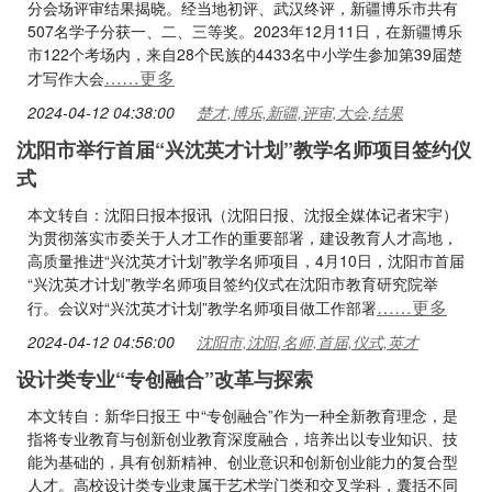
分会场评审结果揭晓。经当地初评、武汉终评，新疆博乐市共有
507名学子分获一、二、三等奖。2023年12月11日，在新疆博乐
市122个考场内，来自28个民族的4433名中小学生参加第39届楚
……更多
才写作大会
2024-04-12 04:38:00
楚才,博乐,新疆,评审,大会,结果
沈阳市举行首届“兴沈英才计划”教学名师项目签约仪
式
本文转自：沈阳日报本报讯（沈阳日报、沈报全媒体记者宋宇）
为贯彻落实市委关于人才工作的重要部署，建设教育人才高地，
高质量推进“兴沈英才计划”教学名师项目，4月10日，沈阳市首届
“兴沈英才计划”教学名师项目签约仪式在沈阳市教育研究院举
……更多
行。会议对“兴沈英才计划”教学名师项目做工作部署
2024-04-12 04:56:00
沈阳市,沈阳,名师,首届,仪式,英才
设计类专业“专创融合”改革与探索
本文转自：新华日报王 中“专创融合”作为一种全新教育理念，是
指将专业教育与创新创业教育深度融合，培养出以专业知识、技
能为基础的，具有创新精神、创业意识和创新创业能力的复合型
人才。高校设计类专业隶属于艺术学门类和交叉学科，囊括不同