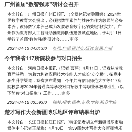
广州首届“数智强师”研讨会召开
本文转自：广州日报广州日报讯 （全媒体记者魏丽娜）2024世
界数字教育大会提出，必须把数字素养与胜任力作为教师的必备
素养，教师数字素养已成为发展教育数字化的关键“软实力”。广
州作为教育部人工智能助推教师队伍建设试点地区，于4月11日
……更多
举行了首届“数智强师”研讨会
2024-04-12 04:01:00
智强,广州,研讨会,研讨,首届,广州
今年我省117所院校参与对口招生
本文转自：河南日报本报讯（记者 曹萍）4月11日，记者从省教
育厅获悉，为着力构建应用技术技能人才成长“立交桥”，拓宽中
职生升学渠道，我省发布通知，今年共有信阳师范大学等117所
院校参与2024年普通高等学校对口招收中等职业学校毕业生（以
……更多
下简称“对口招生”）工作
2024-04-12 03:59:00
院校,招生,招生,专业,学校,职业学校
楚才写作大会新疆博乐地区评审结果出炉
本文转自：长江日报长江日报讯（特派记者胡义华新疆博乐市融
媒体中心记者王腊梅）4月10日，第39届楚才写作大会新疆博乐