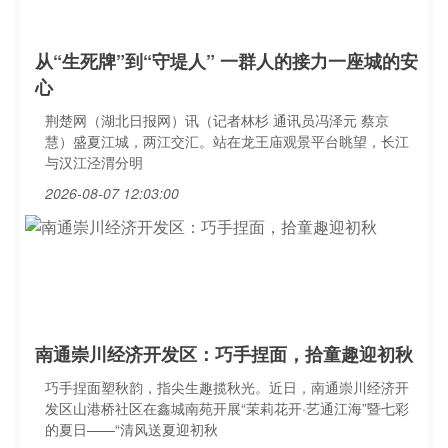
从“生死牌”到“守堤人” 一群人的接力一座城的安
心
荆楚网（湖北日报网）讯（记者林杉 通讯员冯泽元 蔡京
慧）盛夏江城，两江交汇。站在龙王庙观景平台眺望，长江
与汉江泾渭分明
2026-08-07 12:03:00
南通崇川经济开发区：巧手捏面，拾童趣迎初秋
巧手捏面塑秋韵，指尖生趣揽秋光。近日，南通崇川经济开
发区山港桥社区在鑫城南苑开展“茉莉花开·艺通江海”暨七彩
的夏日——“清风送夏迎初秋