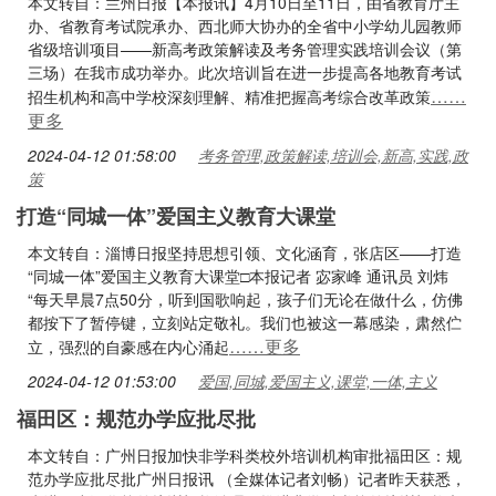
本文转自：兰州日报【本报讯】4月10日至11日，由省教育厅主
办、省教育考试院承办、西北师大协办的全省中小学幼儿园教师
省级培训项目——新高考政策解读及考务管理实践培训会议（第
三场）在我市成功举办。此次培训旨在进一步提高各地教育考试
……
招生机构和高中学校深刻理解、精准把握高考综合改革政策
更多
2024-04-12 01:58:00
考务管理,政策解读,培训会,新高,实践,政
策
打造“同城一体”爱国主义教育大课堂
本文转自：淄博日报坚持思想引领、文化涵育，张店区——打造
“同城一体”爱国主义教育大课堂□本报记者 宓家峰 通讯员 刘炜
“每天早晨7点50分，听到国歌响起，孩子们无论在做什么，仿佛
都按下了暂停键，立刻站定敬礼。我们也被这一幕感染，肃然伫
……更多
立，强烈的自豪感在内心涌起
2024-04-12 01:53:00
爱国,同城,爱国主义,课堂,一体,主义
福田区：规范办学应批尽批
本文转自：广州日报加快非学科类校外培训机构审批福田区：规
范办学应批尽批广州日报讯 （全媒体记者刘畅）记者昨天获悉，