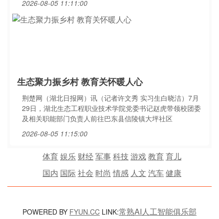
2026-08-05 11:11:00
生态聚力振乡村 教育关怀暖人心
荆楚网（湖北日报网）讯（记者许文秀 实习生白晓洁）7月
29日，湖北生态工程职业技术学院党委书记赵虎带领校团委
及相关职能部门负责人前往巴东县信陵镇大坪社区
2026-08-05 11:15:00
体育
娱乐
财经
军事
科技
游戏
教育
育儿
国内
国际
社会
时尚
情感
人文
汽车
健康
常熟AI人工智能俱乐部
POWERED BY
FYUN.CC
LINK: