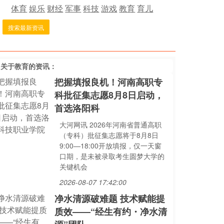
体育
娱乐
财经
军事
科技
游戏
教育
育儿
搜索最新资讯
多关于
教育
的资讯：
把握填报良机！河南高职专
科批征集志愿8月8日启动，
首选洛阳科
大河网讯 2026年河南省普通高职
（专科）批征集志愿将于8月8日
9:00—18:00开放填报，仅一天窗
口期，是未被录取考生圆梦大学的
关键机会
2026-08-07 17:42:00
净水清源破难题 技术赋能提
质效——“经生有约・净水清