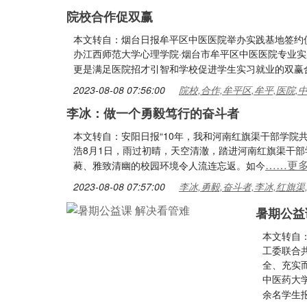
院校合作促双赢
本文转自：烟台日报牟平区中医医院举办实践基地签约
办江西师范大学心理学院·烟台市牟平区中医医院专业
更是满足医院招才引智和学校促进学生实习就业的双赢
2023-08-08 07:56:00
院校,合作,牟平区,牟平,医院,
李冰：做一个勇毅笃行的奋斗者
本文转自：安阳日报“10年，我和河南红旗渠干部学院
浩8月1日，雨过初晴，天空清澈，踏进河南红旗渠干
……更
蕤、雅致清幽的校园环境令人流连忘返。如今
2023-08-08 07:57:00
李冰,勇毅,奋斗者,李冰,红旗渠
暑期公益
本文转自
工委联合
全、充实
中医药大
余名学生