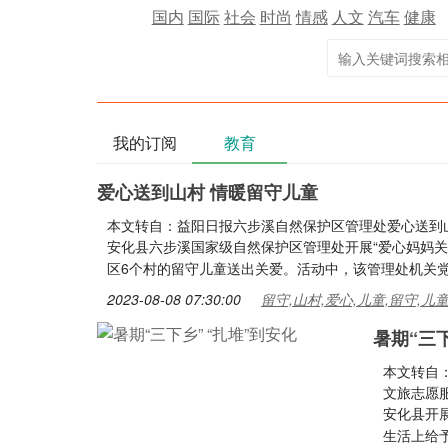
国内
国际
社会
时尚
情感
人文
汽车
健康
我的订阅
教育
爱心送到山村 情暖留守儿童
本文转自：益阳日报六步溪自然保护区管理处爱心送到山
安化县六步溪国家级自然保护区管理处开展“爱心妈妈关
区6个村的留守儿童送出关爱。活动中，该管理处机关
2023-08-08 07:30:00
留守,山村,爱心,儿童,留守,儿
暑期“三下
本文转自
文旅志愿
安化县开展
生活上给