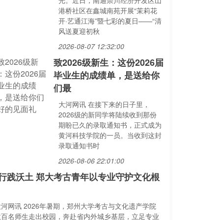
光。近日，南通崇川经济开发区山
港桥社区在鑫城南苑开展“茉莉花
开·艺通江海”暨七彩的夏日——“清
风送夏迎初秋
2026-08-07 12:32:00
致2026级新生：这份2026届
毕业生的成绩单，是送给你
们最
大河网讯 在接下来的日子里，
2026级的新同学将陆续收到那份
期盼已久的录取通知书，正式成为
黄河科技学院的一员。当收到这封
录取通知书时
2026-08-06 22:01:00
行践沃土 郑大考古青年以专业守护文化根
大河网讯 2026年暑期，郑州大学考古与文化遗产学院
数百名师生走出校园，奔赴省内外城乡基层，立足专业