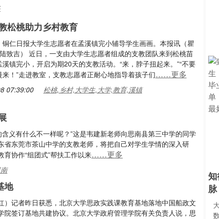
路
教松桃助力乡村教育
：铜仁日报大学生志愿者在孟溪镇完小辅导学生画画。本报讯（瞿
芳 陆致吉） 近日，一支由大学生志愿者组成的支教团队来到松桃苗
溪镇完小，开启为期20天的支教活动。“来，脖子扭起来。”“不要
……更多
慢来！”走进教室，支教志愿者正耐心地指导着孩子们
8 07:39:00
松桃,乡村,大学生,大学,教育,溪镇
展
’字的含义有什么不一样呢？”这是韦建新老师向思南县第三中学的同学
东省东莞市茶山中学的支教老师，将把自己对学生学情的深入研
……更多
育协作“组团式”帮扶工作以来
思南
知
基地
脉
红）记者昨日获悉，北京大学思政实践课教育基地落地中国船政文
学院签订基地共建协议。北京大学政府管理学院有关负责人说，思