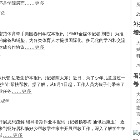
……更多
还是学院层面
文化
2
补
增
范体育牵手美国春田学院本报讯（YMG全媒体记者 刘晋）为推
的储备和铺垫，为各类体育人才提供国际化、多元化的学习和交流
……更多
达成合作协议
田
2
看
教代管 边教边护本报讯（记者陈太东）近日，为了少年儿童度过一
卷
护苗”帮扶帮教。据了解，从8月1日起，工作人员为孩子们带来了
……更多
业任务
未成年
展思想疏解 辅导暑期作业本报讯（记者杨春梅 通讯员康玉） 近
2
来到畅好居和畅好乡帮教学生家中开展帮教工作，深入了解学生在
……更多
节