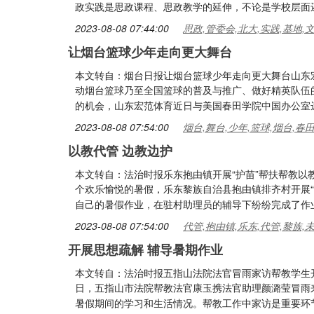
政实践是思政课程、思政教学的延伸，不论是学校层面
2023-08-08 07:44:00
思政,管委会,北大,实践,基地,
让烟台篮球少年走向更大舞台
本文转自：烟台日报让烟台篮球少年走向更大舞台山东宏
动烟台篮球乃至全国篮球的普及与推广、做好精英队伍
的机会，山东宏范体育近日与美国春田学院中国办公室
2023-08-08 07:54:00
烟台,舞台,少年,篮球,烟台,春
以教代管 边教边护
本文转自：法治时报乐东抱由镇开展“护苗”帮扶帮教以
个欢乐愉悦的暑假，乐东黎族自治县抱由镇排齐村开展“
自己的暑假作业，在驻村助理员的辅导下纷纷完成了作
2023-08-08 07:54:00
代管,抱由镇,乐东,代管,黎族,
开展思想疏解 辅导暑期作业
本文转自：法治时报五指山法院法官冒雨家访帮教学生开
日，五指山市法院帮教法官康玉携法官助理颜潞莹冒雨
暑假期间的学习和生活情况。帮教工作中家访是重要环