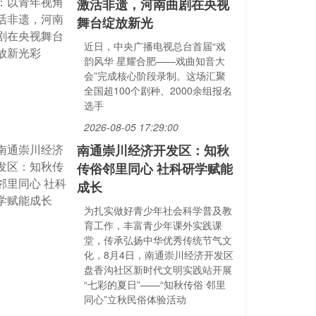
激活非遗，河南曲剧在央视
舞台绽放新光
近日，中央广播电视总台首届“戏
韵风华 星耀合肥——戏曲知音大
会”完成核心阶段录制。这场汇聚
全国超100个剧种、2000余组报名
选手
2026-08-05 17:29:00
南通崇川经济开发区：知秋
传俗邻里同心 社科研学赋能
成长
为扎实做好青少年社会科学普及教
育工作，丰富青少年课外实践课
堂，传承弘扬中华优秀传统节气文
化，8月4日，南通崇川经济开发区
盘香沟社区新时代文明实践站开展
“七彩的夏日”——“知秋传俗 邻里
同心”立秋民俗体验活动