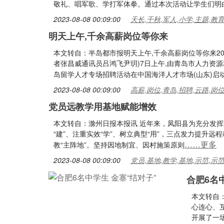
敬礼、唱军歌、学打军体拳。通过本次活动让学生们明
2023-08-08 00:09:00
天长,千秋,军人,小学,主题,教
明天上午,千余高薪岗位等你来
本文转自：半岛都市报明天上午,千余高薪岗位等你来20
者张昌威通讯员吕鸿飞尹玥)7日上午,由青岛市人力资源
岛留学人才专场招聘活动在中国海洋人才市场(山东)启
2023-08-08 00:09:00
高薪,岗位,青岛,招聘,云路,岗
党员远教学用基地赋能增效
本文转自：滁州日报本报讯 近年来，凤阳县为充分发
“建”、注重实效“学”、树立典型“用”，三点发力提升
……更多
教“主阵地”。坚持因地制宜、因村施策原则
2023-08-08 00:09:00
党员,基地,教学,基地,示范,示
合肥6名
本文转自：
心连心、
开展了一