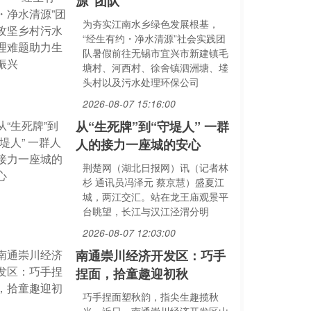
源”团队
为夯实江南水乡绿色发展根基，
“经生有约・净水清源”社会实践团
队暑假前往无锡市宜兴市新建镇毛
塘村、河西村、徐舍镇泗洲塘、堘
头村以及污水处理环保公司
2026-08-07 15:16:00
从“生死牌”到“守堤人” 一群
人的接力一座城的安心
荆楚网（湖北日报网）讯（记者林
杉 通讯员冯泽元 蔡京慧）盛夏江
城，两江交汇。站在龙王庙观景平
台眺望，长江与汉江泾渭分明
2026-08-07 12:03:00
南通崇川经济开发区：巧手
捏面，拾童趣迎初秋
巧手捏面塑秋韵，指尖生趣揽秋