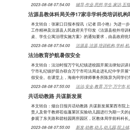
2023-08-08 07:54:00
辅导,作业,思想,学生,家访,五
沽源县教体科局关停17家非学科类培训机构
本文转自：张家口日报本报讯（记者 田小艳）为进一
工作精神及沽源县人民政府关于印发《沽源县校外培训
桌、学生公寓治理实施方案》的通知要求，由县政府统
2023-08-08 07:54:00
沽源县,沽源,培训机构,学科,机
法治教育护航暑假安全
本文转自：法治时报万宁礼纪镇进校园开展法律知识讲
宁市礼纪镇护苗办联合万宁市司法局走进礼纪中学开展
假安全。在课堂上，海南中邦律师事务所陈异为同学们
2023-08-08 07:55:00
法治,安全,教育,万宁,万宁市,
共话幼教路 共谋新发展
本文转自：烟台日报共话幼教路 共谋新发展莱西市院上
责人及骨干教师莅临蓬莱区实验幼儿园进行为期一天的
参观了东关路和碧桂园两所园区，区教体局学前科科长
2023-08-08 07:55:00
新发,幼教,幼儿,幼儿园,院上镇