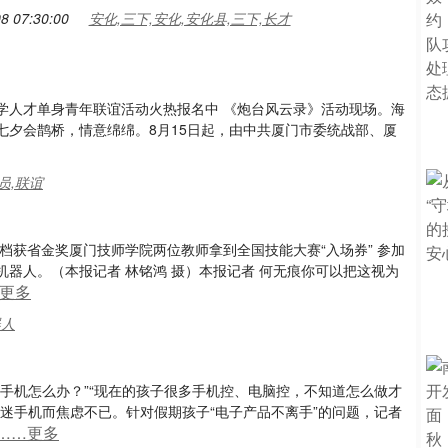
8 07:30:00
安化,三下,安化,安化县,三下,长才
厦门留学人才单身青年联谊活动火热报名中 《炮台风云录》活动现场。海
七夕会鹊桥，情意绵绵。8月15日起，由中共厦门市委统战部、厦
员,联谊
档获省金奖厦门技师学院两位教师拿到全国技能大赛“入场券” 参加
器人。（本报记者 林铭鸿 摄）本报记者 何无痕你可以把这视为
更多
器人
手机怎么办？”“现在的孩子很多手机控、电脑控，不知道怎么做才
迷手机而焦虑不已。针对假期孩子“电子产品不离手”的问题，记者
……更多