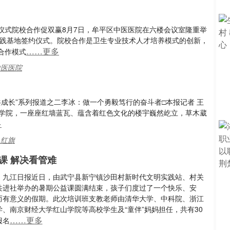
仪式院校合作促双赢8月7日，牟平区中医医院在六楼会议室隆重举
实践基地签约仪式。院校合作是卫生专业技术人才培养模式的创新，
……更多
合作模式
中医医院
共成长”系列报道之二李冰：做一个勇毅笃行的奋斗者□本报记者 王
部学院，一座座红墙蓝瓦、蕴含着红色文化的楼宇巍然屹立，草木葳
多
,红旗
课 解决看管难
：九江日报近日，由武宁县新宁镇沙田村新时代文明实践站、村关
共进社举办的暑期公益课圆满结束，孩子们度过了一个快乐、安
而有意义的假期。此次培训班支教老师由清华大学、中科院、浙江
学、南京财经大学红山学院等高校学生及“童伴”妈妈担任，共有30
……更多
报名