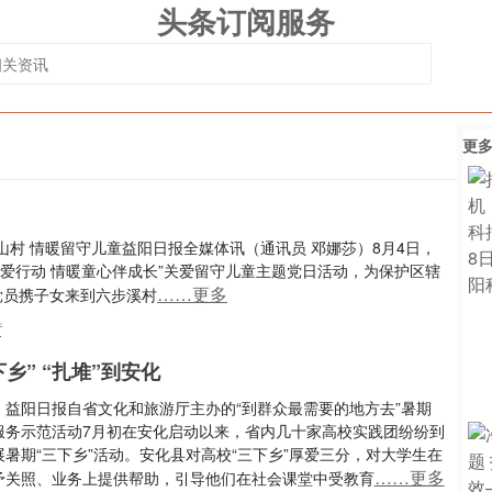
头条订阅服务
更
村 情暖留守儿童益阳日报全媒体讯（通讯员 邓娜莎）8月4日，
爱行动 情暖童心伴成长”关爱留守儿童主题党日活动，为保护区辖
……更多
党员携子女来到六步溪村
童
乡” “扎堆”到安化
：益阳日报自省文化和旅游厅主办的“到群众最需要的地方去”暑期
服务示范活动7月初在安化启动以来，省内几十家高校实践团纷纷到
暑期“三下乡”活动。安化县对高校“三下乡”厚爱三分，对大学生在
……更多
予关照、业务上提供帮助，引导他们在社会课堂中受教育