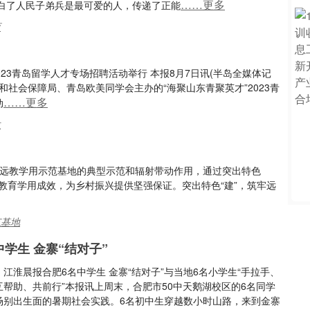
……更多
白了人民子弟兵是最可爱的人，传递了正能
育
23青岛留学人才专场招聘活动举行 本报8月7日讯(半岛全媒体记
和社会保障局、青岛欧美同学会主办的“海聚山东青聚英才”2023青
……更多
动
位
挥远教学用示范基地的典型示范和辐射带动作用，通过突出特色
远程教育学用成效，为乡村振兴提供坚强保证。突出特色“建”，筑牢远
范基地
中学生 金寨“结对子”
江淮晨报合肥6名中学生 金寨“结对子”与当地6名小学生“手拉手、
互帮助、共前行”本报讯上周末，合肥市50中天鹅湖校区的6名同学
场别出生面的暑期社会实践。6名初中生穿越数小时山路，来到金寨