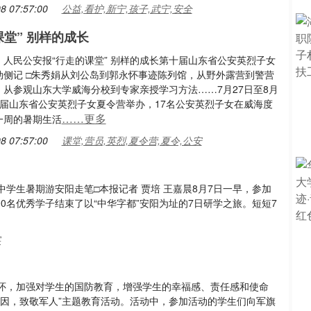
8 07:57:00
公益,看护,新宁,孩子,武宁,安全
课堂” 别样的成长
：人民公安报“行走的课堂” 别样的成长第十届山东省公安英烈子女
动侧记 □朱秀娟从刘公岛到郭永怀事迹陈列馆，从野外露营到警营
，从参观山东大学威海分校到专家亲授学习方法……7月27日至8月
十届山东省公安英烈子女夏令营举办，17名公安英烈子女在威海度
……更多
一周的暑期生活
8 07:57:00
课堂,营员,英烈,夏令营,夏令,公安
学生暑期游安阳走笔□本报记者 贾培 王嘉晨8月7日一早，参加
00名优秀学子结束了以“中华字都”安阳为址的7日研学之旅。短短7
字
怀，加强对学生的国防教育，增强学生的幸福感、责任感和使命
基因，致敬军人”主题教育活动。活动中，参加活动的学生们向军旗