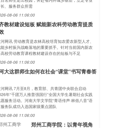
数百名师生走出校园，奔赴省内外城乡基层，立足专业
所长、服务群众所需
026-08-06 11:06:00
齐教材建设短板 赋能新农科劳动教育提质
效
大河网讯 劳动教育是农林高校培育知农爱农新型人才、
赋能乡村振兴战略落地的重要抓手。针对当前国内新农
科高校劳动教育课程教材建设存在的短板与不足
026-08-06 11:06:00
河大这群师生如何在社会“课堂”书写青春答
大河网讯 7月至8月，教育部、共青团中央联合启动
2026年“千团万人推普强国行”全国大学生暑期社会实践
志愿服务活动。河南大学文学院“青语传声·林俗八音”语
言服务队成功入选国家级重点团队
026-08-06 11:06:00
郑州工商学院：以青年视角