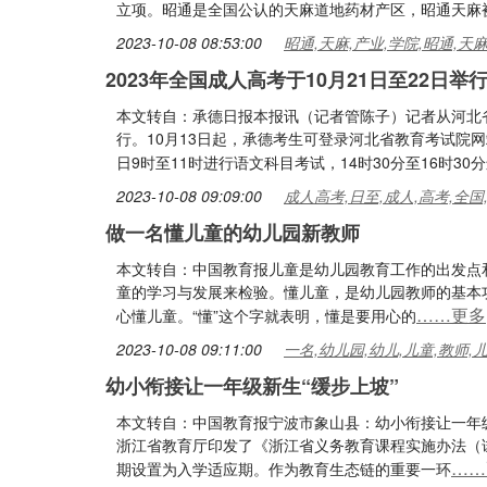
立项。昭通是全国公认的天麻道地药材产区，昭通天麻
2023-10-08 08:53:00
昭通,天麻,产业,学院,昭通,天
2023年全国成人高考于10月21日至22日举
本文转自：承德日报本报讯（记者管陈子）记者从河北省教
行。10月13日起，承德考生可登录河北省教育考试院
日9时至11时进行语文科目考试，14时30分至16时3
2023-10-08 09:09:00
成人高考,日至,成人,高考,全国
做一名懂儿童的幼儿园新教师
本文转自：中国教育报儿童是幼儿园教育工作的出发点
童的学习与发展来检验。懂儿童，是幼儿园教师的基本功
……更多
心懂儿童。“懂”这个字就表明，懂是要用心的
2023-10-08 09:11:00
一名,幼儿园,幼儿,儿童,教师,
幼小衔接让一年级新生“缓步上坡”
本文转自：中国教育报宁波市象山县：幼小衔接让一年级新
浙江省教育厅印发了《浙江省义务教育课程实施办法（
……
期设置为入学适应期。作为教育生态链的重要一环