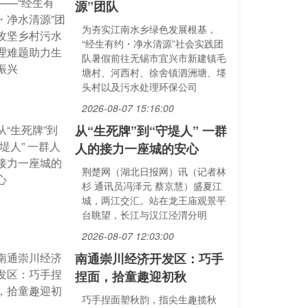
源”团队
为夯实江南水乡绿色发展根基，
“经生有约・净水清源”社会实践团
队暑假前往无锡市宜兴市新建镇毛
塘村、河西村、徐舍镇泗洲塘、堘
头村以及污水处理环保公司
2026-08-07 15:16:00
从“生死牌”到“守堤人” 一群
人的接力一座城的安心
荆楚网（湖北日报网）讯（记者林
杉 通讯员冯泽元 蔡京慧）盛夏江
城，两江交汇。站在龙王庙观景平
台眺望，长江与汉江泾渭分明
2026-08-07 12:03:00
南通崇川经济开发区：巧手
捏面，拾童趣迎初秋
巧手捏面塑秋韵，指尖生趣揽秋