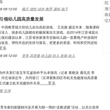
多
8 09:12:00
顺天,德性,绿色,教育,课程,孩子
引领幼儿园高质量发展
：中国教育报大班幼儿在玩色彩游戏。 王兆惠 摄近年来，随着课程
断深入，很多幼儿园都在积极探索自主游戏。自2014年江苏省提出
化项目建设以来，江苏省张家港市实验幼儿园一直重视户外游戏环
与改造、弹性作息的安排与落实，把更多的资源、时间和空间还给
更多
8 09:12:00
变革,高质量,幼儿园,幼儿,发展,幼儿
作关系打造互学互鉴协作平台本报讯（记者 黄晓龙 通讯员 李
区、河北省保定市，共同签订《京津冀鲁四区市机关党建推动高质量
……更多
正式建立机关党建协作关系
冀,京津
教育专家到新疆精河县开展为期一周的“送教进疆”活动，以充分发挥