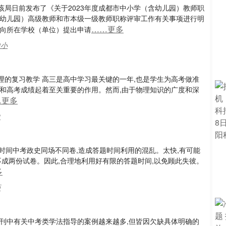
局日前发布了《关于2023年度成都市中小学（含幼儿园）教师职
含幼儿园）高级教师和市本级一级教师职称评审工作有关事项进行明
……更多
要求向所在学校（单位）提出申请
中小
的复习教学 高三是高中学习最关键的一年,也是学生为高考做准
和高考成绩起着至关重要的作用。然而,由于物理知识的广度和深
…更多
力
题时间中考政史同场不同卷,造成答题时间利用的混乱。太快,有可能
不成两份试卷。因此,合理地利用好有限的答题时间,以免顾此失彼。
多
画
刊中有关中考类学法指导的案例越来越多,但皆因欠缺具体明确的