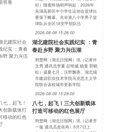
杉）随着终场哨声响起，2026年
东湖高新区中小学生运动会篮球比
赛落下帷幕。光谷第八小学男子篮
球队从全区18支甲组队伍
2026-08-08 15:28:00
湖北建院社会实践纪实 ：青
春赴乡野 聚力兴伍湖
荆楚网（湖北日报网）讯（记者许
文秀 通讯员李夏 彭明威 杨曼 郭晓
松）盛夏七月，沃野飘香。湖北城
市建设职业技术学院马克思主义学
院联合该校城市更新学院
2026-08-08 15:28:00
八七，起飞！三大创新载体
打造可移动的红色展厅
荆楚网（湖北日报网）讯（记者齐
一璇 通讯员皮依冉）8月7日上