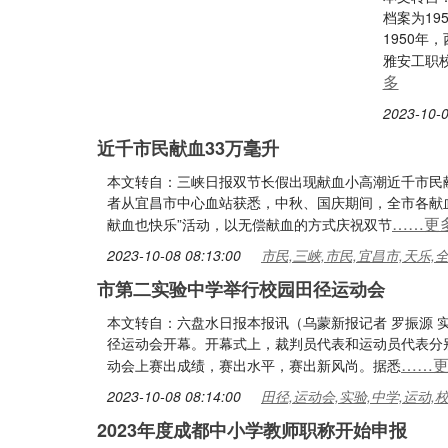
档案为1
1950年
雅安工职
多
2023-10-0
近千市民献血33万毫升
本文转自：三峡日报双节长假出现献血小高潮近千市民献
者从宜昌市中心血站获悉，中秋、国庆期间，全市各献
……更
献血也快乐”活动，以无偿献血的方式庆祝双节
2023-10-08 08:13:00
市民,三峡,市民,宜昌市,天乐,
市第二实验中学举行校园田径运动会
本文转自：六盘水日报本报讯（乌蒙新报记者 罗振源 实
径运动会开幕。开幕式上，裁判员代表和运动员代表分
……
动会上赛出成绩，赛出水平，赛出新风尚。据悉
2023-10-08 08:14:00
田径,运动会,实验,中学,运动,
2023年度成都中小学教师职称开始申报