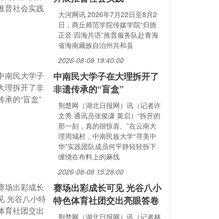
大河网讯 2026年7月22日至8月2
日，商丘师范学院传媒学院“归德
正音·四海共语”推普服务队赴青海
省海南藏族自治州共和县
2026-08-08 19:40:00
中南民大学子在大理拆开了
非遗传承的“盲盒”
荆楚网（湖北日报网）讯（记者许
文秀 通讯员张俊潇 黄启）“拆开的
那一刻，真的很惊喜。”在云南大
理周城村，中南民族大学“寻美中
华”实践团队成员何平静轻轻拆下
缠绕在布料上的麻线
2026-08-08 15:28:00
赛场出彩成长可见 光谷八小
特色体育社团交出亮眼答卷
荆楚网（湖北日报网）讯（记者林