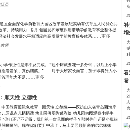
教研员
2
二道区全面深化学前教育大园区改革发展纪实幼有优育是人民群众共
补
改革、持续用力，以引领园发挥示范作用带动学前教育事业整体提
增
……更多
经济社会发展水平相适应的高质量学前教育服务体系
,教师
2
小学作业怕是来不及完成。”“起个床就要花十多分钟，以后上小学
就拖着发呆，真伤脑筋。”……对于大班家长而言，孩子即将升入小
看
……更多
间管理能力不足
卷
子
：顺天性 立德性
：中国教育报绿色教育：顺天性 立德性——探访山东省青岛西海岸
幼儿园说点儿悄悄话 幼儿园供图陶罐彩绘 幼儿园供图观察小蜗牛
2
图 “你们还记不记得，我们第一次见面的样子？那时你们还是小班孩
哭哭啼啼的。现在你们要升中班了，马上要照顾新来的弟弟妹妹