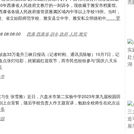
950年西康省人民政府文教厅的一则训令，现收藏于雅安市档案馆。
，西康省各级人民政府接管原雅属区域内中等以上学校19所。当时，
……更
校、省立始阳师范学校、雅安县立中学、雅安私立明德初中
8 08:08:00
西康,西康省,训令,政府,人民,雅安
血33万毫升三峡日报讯（记者时刚、通讯员陈敏）10月7日，记
血点张灯结彩，姹紫嫣红迎双节，而市民也纷纷参与“国庆八天乐
多
全市
习生 张雪雅）近日，六盘水市第二实验中学2023年第九届校园田
别上台宣誓，随后学校负责人作主题宣讲，勉励全校师生在此次运
更多
校园