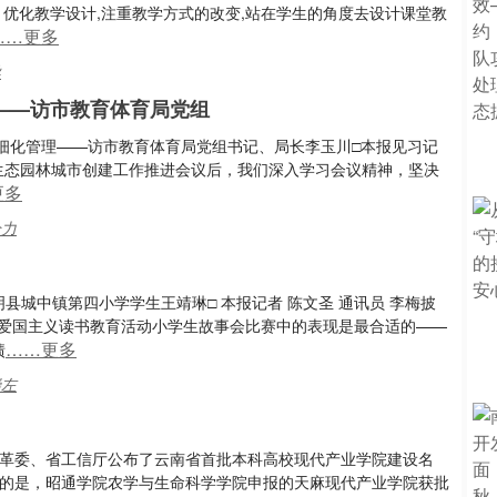
、优化教学设计,注重教学方式的改变,站在学生的角度去设计课堂教
……更多
导
——访市教育体育局党组
细化管理——访市教育体育局党组书记、局长李玉川□本报见习记
家生态园林城市创建工作推进会议后，我们深入学习会议精神，坚决
更多
全力
县城中镇第四小学学生王靖琳□ 本报记者 陈文圣 通讯员 李梅披
年爱国主义读书教育活动小学生故事会比赛中的表现是最合适的——
……更多
绩
崇左
改革委、省工信厅公布了云南省首批本科高校现代产业学院建设名
提的是，昭通学院农学与生命科学学院申报的天麻现代产业学院获批