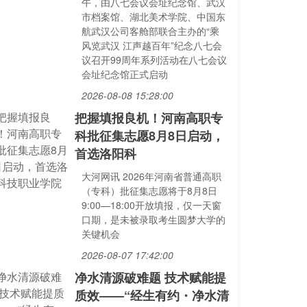
午，由八七会议会址纪念馆、武汉
市档案馆、湖北美术学院、中国东
航武汉公司客舱部联合主办的“乘
风览武汉 江声越百年”纪念八七会
议召开99周年系列活动在八七会议
会址纪念馆正式启动
2026-08-08 15:28:00
把握填报良机！河南高职专
科批征集志愿8月8日启动，
首选洛阳科
大河网讯 2026年河南省普通高职
（专科）批征集志愿将于8月8日
9:00—18:00开放填报，仅一天窗
口期，是未被录取考生圆梦大学的
关键机会
2026-08-07 17:42:00
净水清源破难题 技术赋能提
质效——“经生有约・净水清