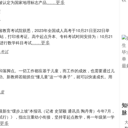
……更多
被认定为国家地理标志产品
麻
行
育考试院获悉，2023年全国成人高考于10月21日至22日举
网站，打印准考证。高中起点升本、专科考试时间安排为：10月21
……更多
0分进行数学科目考试
,考试
和落脚点。一切工作都应基于儿童，而工作的成效，也需要通过儿
。新教师若能抓住“懂儿童”这一“牛鼻子”，就可以快速成长。用
儿童
知
生“缓步上坡”本报讯（记者 史望颖 通讯员 陶丹青）今年7月，
脉
试行）》，指出注重幼小衔接，坚持零起点教学，将一年级第一学
更多