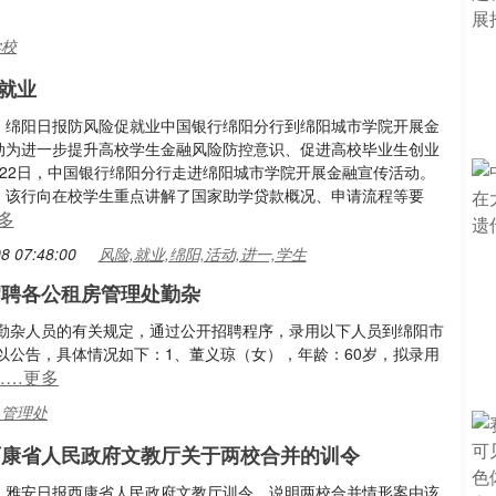
学校
就业
：绵阳日报防风险促就业中国银行绵阳分行到绵阳城市学院开展金
动为进一步提升高校学生金融风险防控意识、促进高校毕业生创业
月22日，中国银行绵阳分行走进绵阳城市学院开展金融宣传活动。
，该行向在校学生重点讲解了国家助学贷款概况、申请流程等要
多
8 07:48:00
风险,就业,绵阳,活动,进一,学生
招聘各公租房管理处勤杂
勤杂人员的有关规定，通过公开招聘程序，录用以下人员到绵阳市
以公告，具体情况如下：1、董义琼（女），年龄：60岁，拟录用
……更多
,管理处
年西康省人民政府文教厅关于两校合并的训令
：雅安日报西康省人民政府文教厅训令，说明两校合并情形案由该