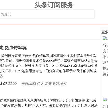
头条订阅服务
更
走 热血铸军魂
：湄洲日报青春正步走 热血铸军魂湄洲湾职业技术学院举行学生军
讯 日前，湄洲湾职业技术学院2023级学生军训会操暨总结表彰大
随着积极向上、铿锵有力的口号，2023级5445名全体参训学生首
列式汇演。10个连队用整齐划一的分列式动作展示18天来的训练成
多
8 07:33:00
正步,军魂,热血,青春,教官,会操
赤城真情打造群众满意的寄宿制学校本报讯（记者 左文婷 通讯员
中心的发展思想，坚持“以人为本、教育优先”原则，全力打造人民满