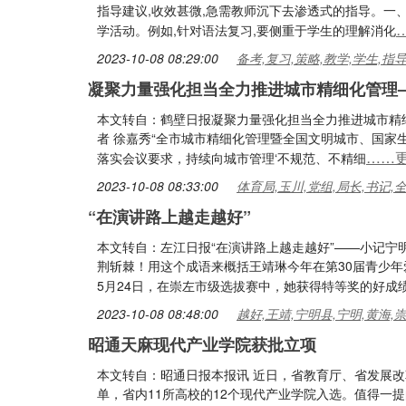
指导建议,收效甚微,急需教师沉下去渗透式的指导。一
学活动。例如,针对语法复习,要侧重于学生的理解消化
2023-10-08 08:29:00
备考,复习,策略,教学,学生,指
凝聚力量强化担当全力推进城市精细化管理
本文转自：鹤壁日报凝聚力量强化担当全力推进城市精
者 徐嘉秀“全市城市精细化管理暨全国文明城市、国
……
落实会议要求，持续向城市管理‘不规范、不精细
2023-10-08 08:33:00
体育局,玉川,党组,局长,书记,
“在演讲路上越走越好”
本文转自：左江日报“在演讲路上越走越好”——小记宁明
荆斩棘！用这个成语来概括王靖琳今年在第30届青少
5月24日，在崇左市级选拔赛中，她获得特等奖的好成
2023-10-08 08:48:00
越好,王靖,宁明县,宁明,黄海,
昭通天麻现代产业学院获批立项
本文转自：昭通日报本报讯 近日，省教育厅、省发展
单，省内11所高校的12个现代产业学院入选。值得一