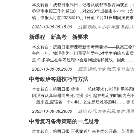
本文转自：成都日报昨日，记者从成都市教育局获悉，该
称评审申报工作的通知》，对2023年成都市中小学（
确，申报人可在2023年10月1日至10月31日期间按
2023-10-08 08:15:00
成都,职称,中小学,年度,教师,
新课程 新高考 新要求
本文转自：皖西日报新课程新高考新要求——谈高三物理
备的一年。物理作为一门重要的学科,对学生的综合素质
…
度,许多学生在学习过程中会遇到困难和挑战。因此
2023-10-08 08:29:00
新高,课程,学生,物理,复习,能
中考政治答题技巧与方法
本文转自：皖西日报 柴侠一、总体要求1.合理利用答
因没有认真审题而失分,过慢,会引起在规定的时间内完
……更
一般来说,应该各一个小时。2.先易后难答题时
2023-10-08 08:29:00
政治,技巧,方法,问题,多角,漫
中考复习备考策略的一点思考
本文转自：皖西日报 王秀娟近年来各类公开课、英语期