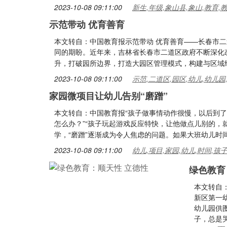
2023-10-08 09:11:00
新生,年级,象山县,象山,教育,
示范带动 优育善育
本文转自：中国教育报示范带动 优育善育——长春市
同的期盼。近年来，吉林省长春市二道区政府不断深化
升，打破园所边界，打造大园区管理模式，构建与区域
2023-10-08 09:11:00
示范,二道区,园区,幼儿,幼儿园
家园微项目让幼儿告别“磨蹭”
本文转自：中国教育报“孩子做事情动作很慢，以后到了
怎么办？”“孩子玩起游戏反应特快，让他做点儿别的，
学，“磨蹭”逐渐成为令人焦虑的问题。如果大班幼儿时
2023-10-08 09:11:00
幼儿,项目,家园,幼儿,时间,孩
绿色教育
本文转自
新区第一
幼儿园供
子，总是