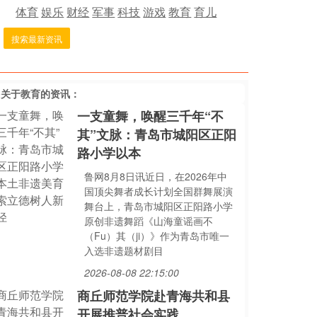
体育
娱乐
财经
军事
科技
游戏
教育
育儿
搜索最新资讯
多关于
教育
的资讯：
一支童舞，唤醒三千年“不
其”文脉：青岛市城阳区正阳
路小学以本
鲁网8月8日讯近日，在2026年中
国顶尖舞者成长计划全国群舞展演
舞台上，青岛市城阳区正阳路小学
原创非遗舞蹈《山海童谣画不
（Fu）其（ji）》作为青岛市唯一
入选非遗题材剧目
2026-08-08 22:15:00
商丘师范学院赴青海共和县
开展推普社会实践