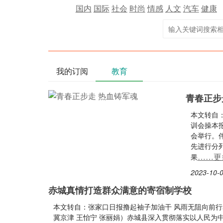
国内
国际
社会
时尚
情感
人文
汽车
健康
我的订阅
教育
青春正步
本文转自
训会操本报
会举行。伴
先进行分
……更
果
2023-10-0
赤城真情打造群众满意的寄宿制学校
本文转自：张家口日报撸起袖子加油干 风雨无阻向前行
冀京津 王怡宁 张丽娟）赤城县深入贯彻落实以人民为