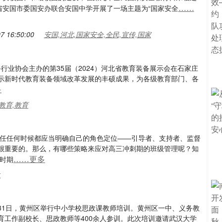
……
省安国市委国安办联合安国中学开展了一场主题为“国家安全
7 16:50:00
安国,河北,国家安全,全民,宣传,国家
行业协会主办的第35届（2024）河北省教育装备展示会在石家庄
示新时代教育装备领域改革发展的丰硕成果，为各级教育部门、各
多
教育,教育
主任任何时候都应当明确自己的角色定位——引导者、支持者、监督
很重要的。那么，有哪些策略来应对高三冲刺期的班级管理呢？知
……更多
时期
生
至31日，黄州区举行中小学校思政课教师培训。黄州区一中、义务教
育工作副校长、思政教师等400余人参训。此次培训邀请武汉大学