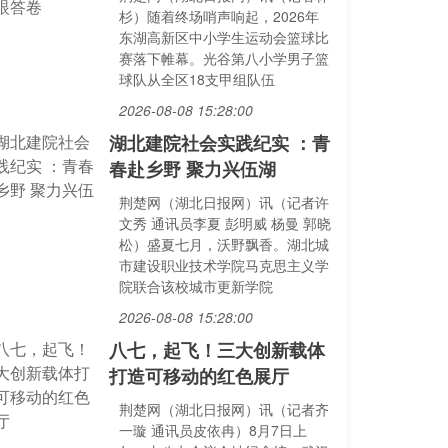
杉）随着终场哨声响起，2026年
东湖高新区中小学生运动会篮球比
赛落下帷幕。光谷第八小学男子篮
球队从全区18支甲组队伍
2026-08-08 15:28:00
湖北建院社会实践纪实 ：青
春赴乡野 聚力兴伍湖
荆楚网（湖北日报网）讯（记者许
文秀 通讯员李夏 彭明威 杨曼 郭晓
松）盛夏七月，沃野飘香。湖北城
市建设职业技术学院马克思主义学
院联合该校城市更新学院
2026-08-08 15:28:00
八七，起飞！三大创新载体
打造可移动的红色展厅
荆楚网（湖北日报网）讯（记者齐
一璇 通讯员皮依冉）8月7日上