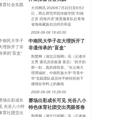
大河网讯 2026年7月22日至8月2
日，商丘师范学院传媒学院“归德
正音·四海共语”推普服务队赴青海
省海南藏族自治州共和县
2026-08-08 19:40:00
中南民大学子在大理拆开了
非遗传承的“盲盒”
荆楚网（湖北日报网）讯（记者许
文秀 通讯员张俊潇 黄启）“拆开的
那一刻，真的很惊喜。”在云南大
理周城村，中南民族大学“寻美中
华”实践团队成员何平静轻轻拆下
缠绕在布料上的麻线
2026-08-08 15:28:00
赛场出彩成长可见 光谷八小
特色体育社团交出亮眼答卷
荆楚网（湖北日报网）讯（记者林