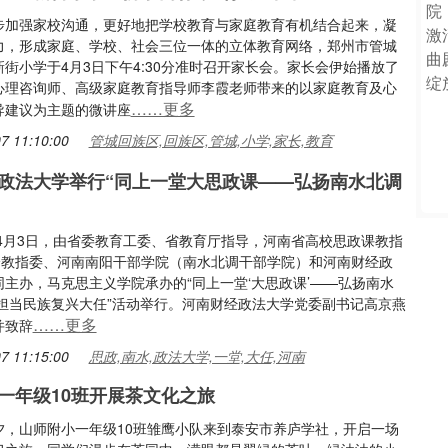
步加强家校沟通，更好地把学校教育与家庭教育有机结合起来，凝
力，形成家庭、学校、社会三位一体的立体教育网络，郑州市管城
街小学于4月3日下午4:30分准时召开家长会。家长会伊始播放了
心理咨询师、高级家庭教育指导师李霞老师带来的以家庭教育及心
……更多
导建议为主题的微讲座
7 11:10:00
管城回族区,回族区,管城,小学,家长,教育
政法大学举行“同上一堂大思政课——弘扬南水北调
 4月3日，由省委教育工委、省教育厅指导，河南省高校思政课教指
”分教指委、河南南阳干部学院（南水北调干部学院）和河南财经政
同主办，马克思主义学院承办的“同上一堂‘大思政课’——弘扬南水
 担当民族复兴大任”活动举行。河南财经政法大学党委副书记高京燕
……更多
并致辞
7 11:15:00
思政,南水,政法大学,一堂,大任,河南
一年级10班开展茶文化之旅
夕，山师附小一年级10班雏鹰小队来到泰安市养庐学社，开启一场