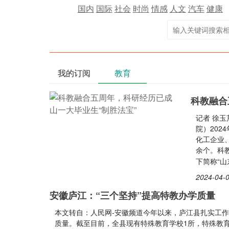
国内
国际
社会
时尚
情感
人文
汽车
健康
我的订阅
教育
科教融合
记者 徐玉
院）20
化工企业、
余个。科
下简称“
2024-04-0
安徽庐江：“三个坚持”提高特教办学质量
本文转自：人民网-安徽频道今年以来，庐江县扎实工
质量。截至目前，全县现有特殊教育学校1所，特殊教育