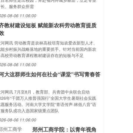
数百名师生走出校园，奔赴省内外城乡基层，立足专业
所长、服务群众所需
026-08-06 11:06:00
齐教材建设短板 赋能新农科劳动教育提质
效
大河网讯 劳动教育是农林高校培育知农爱农新型人才、
赋能乡村振兴战略落地的重要抓手。针对当前国内新农
科高校劳动教育课程教材建设存在的短板与不足
026-08-06 11:06:00
河大这群师生如何在社会“课堂”书写青春答
大河网讯 7月至8月，教育部、共青团中央联合启动
2026年“千团万人推普强国行”全国大学生暑期社会实践
志愿服务活动。河南大学文学院“青语传声·林俗八音”语
言服务队成功入选国家级重点团队
026-08-06 11:06:00
郑州工商学院：以青年视角