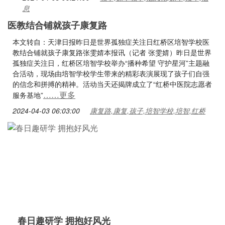
息
医教结合铺就孩子康复路
本文转自：天津日报昨日是世界孤独症关注日红桥区培智学校医
教结合铺就孩子康复路张雯婧本报讯（记者 张雯婧）昨日是世界
孤独症关注日，红桥区培智学校举办“播种希望 守护星河”主题融
合活动，现场由培智学校学生带来的精彩表演展现了孩子们自强
的信念和拼搏的精神。活动当天还揭牌成立了“红桥中医院志愿者
……更多
服务基地”
2024-04-03 06:03:00
康复路,康复,孩子,培智学校,培智,红桥
春日趣研学 拥抱好风光