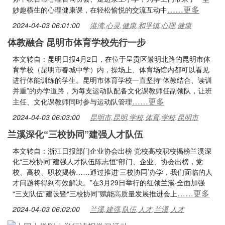
……更多
妙趣横生的心理健康课，在轻松愉悦的交流互动中
2024-04-03 06:01:00
港湾,心灵,健康,和孚镇,心理,健康
体教融合 昆明市体育学校先行一步
本文转自：昆明日报4月2日，在位于呈贡区景明北路的昆明市体
育学校（昆明市春城中学）内，操场上、体育场馆内都可以看见
进行体能训练的学生。昆明市体育学校一直坚持“体教结合、读训
并重”的办学道路，为每支运动队配备文化课教师任副领队，让班
……更多
主任、文化课教师同时参与运动队管理
2024-04-03 06:03:00
昆明市,昆明,学校,体育,学校,昆明市
兰溪深化“三校协同”建强人才队伍
本文转自：浙江日报部门企业协会出榜 党校高校职校揭榜兰溪深
化“三校协同”建强人才队伍陈志恒“部门、企业、协会出榜，党
校、高校、职校揭榜……通过推进‘三校协同’办学，我们面临的人
才问题将得到有效解决。”在3月29日举行的红领兰溪·全面加强
……更多
“三支队伍”建设暨“三校协同”赋能高质量发展推进会上
2024-04-03 06:02:00
兰溪,建强,队伍,人才,兰溪,人才