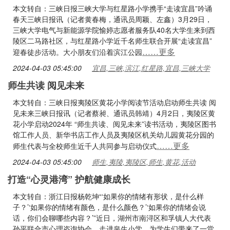
本文转自：三峡日报三峡大学与红星路小学携手“走读宜昌”吟诵
春天三峡日报讯（记者黄春梅，通讯员周颖、左鑫）3月29日，
三峡大学电气与新能源学院愉婷志愿者服务队40名大学生来到西
陵区二马路社区，与红星路小学近千名师生联合开展“走读宜昌”
……更多
迎春徒步活动。大小朋友们沿着滨江公园
2024-04-03 05:45:00
宜昌,三峡,滨江,红星路,宜昌,三峡大学
师生共读 阅见未来
本文转自：三峡日报夷陵区黄花小学阅读节活动启动师生共读 阅
见未来三峡日报讯（记者蔡昶、通讯员韩靖）4月2日，夷陵区黄
花小学启动2024年 “师生共读、阅见未来”读书活动，夷陵区图书
馆工作人员、新华书店工作人员及夷陵区机关幼儿园黄花分园的
……更多
师生代表与全校师生近千人共同参与启动仪式
2024-04-03 05:45:00
师生,夷陵,夷陵区,师生,黄花,活动
打造“心灵港湾” 护航健康成长
本文转自：浙江日报杨乾坤“‘如果你的情绪有形状，是什么样
子？’‘如果你的情绪有颜色，是什么颜色？’‘如果你的情绪会说
话，你们会聊哪些内容？’”近日，湖州市南浔区和孚镇人大代表
孙平联合市心理咨询协会、走进泉生小学，为学生们带来了一堂