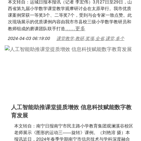
本文转自：运城日报本报讯（记者 李宏伟）3月27日至29日，山
西省第九届小学数学课堂教学观摩研讨会在太原举行。我市优质
课案例荣获一等奖3个、二等奖7个，受到与会专家一致点赞。此
次现场展示的优质课例内容由我市市县校三级小学数学教研员和
……更多
教师组成的磨课团队联手打造
2024-04-03 06:19:00
课堂教学,教研,奖项,全省,课堂,多个
人工智能助推课堂提质增效 信息科技赋能数字教
育发展
本文转自：南宁日报南宁市民主路小学教育集团观澜溪谷校区
老师展示《图形的运动三——旋转》课例。（刘艳溶 摄）本
报讯近日，2024年春季学期南宁市信息技术与学科深度融合