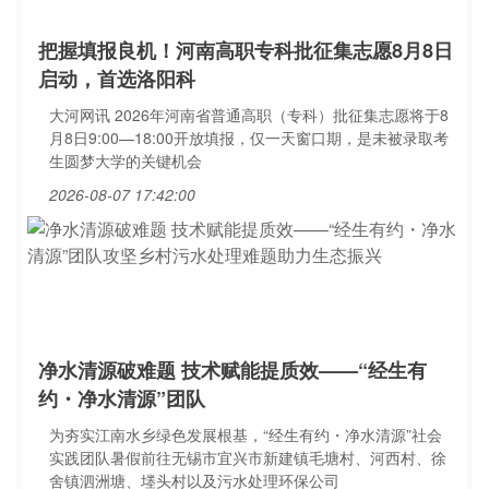
把握填报良机！河南高职专科批征集志愿8月8日
启动，首选洛阳科
大河网讯 2026年河南省普通高职（专科）批征集志愿将于8
月8日9:00—18:00开放填报，仅一天窗口期，是未被录取考
生圆梦大学的关键机会
2026-08-07 17:42:00
净水清源破难题 技术赋能提质效——“经生有
约・净水清源”团队
为夯实江南水乡绿色发展根基，“经生有约・净水清源”社会
实践团队暑假前往无锡市宜兴市新建镇毛塘村、河西村、徐
舍镇泗洲塘、堘头村以及污水处理环保公司