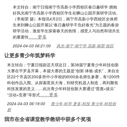
本文转自：南宁日报南宁市高新小学西校区春日趣研学 拥抱
好风光南宁市高新小学西校区学生在狮山公园开展研学活动。
（李南荣 摄）本报讯4月2日，南宁市高新小学西校区全体师
生来到狮山公园开展以“春日趣研学不负好春光”为主题的春游
研学活动，激发学生探索春天的热情，感受人与自然和谐共生
……更多
的重要性
2024-04-03 06:21:00
风光,南宁,南宁市,高新,南荣,校区
让更多青少年筑梦科学
本文转自：宁夏日报尉迟天琪近日，第38届宁夏青少年科技创新
大赛在平罗县开幕，本届大赛的主题是“创新·体验·成长”，来自全
区22个市县区200多所中小学校的6000余名师生参赛，有1200件
科创作品入围。从探索星辰大海，到研究机器人制造，再到聚焦
科技发展的意义……此次青少年科技创新大赛通过“普惠+拔尖”
……更多
“活动+竞赛”等形式
2024-04-03 06:19:00
青少年,科学,更多,科技,青少年,科技创
新
我市在全省课堂教学教研中获多个奖项