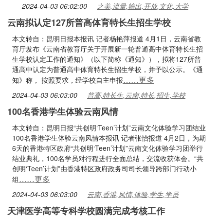
2024-04-03 06:02:00
之美,流量,输出,开放,文化,大学
云南拟认定127所普高体育特长生招生学校
本文转自：昆明日报本报讯 记者杨艳萍报道 4月1日，云南省教
育厅发布《云南省教育厅关于开展新一轮普通高中体育特长生招
生学校认定工作的通知》（以下简称《通知》），拟将127所普
通高中认定为普通高中体育特长生招生学校，并予以公示。《通
……更多
知》称， 按照要求，经学校自主申报
2024-04-03 06:03:00
普高,特长生,云南,特长,招生,学校
100名香港学生体验云南风情
本文转自：昆明日报“共创明‘Teen’计划”云南文化体验学习团结业
100名香港学生体验云南风情本报讯 记者张怡报道 4月2日，为期
6天的香港特区政府“共创明‘Teen’计划”云南文化体验学习团举行
结业典礼，100名学员对行程进行全面总结，交流收获体会。“共
创明‘Teen’计划”由香港特区政府政务司司长领导跨部门行动小
……更多
组
2024-04-03 06:03:00
云南,香港,风情,体验,学生,学员
天津医学高等专科学校圆满完成考核工作