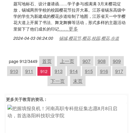
题写地标石、设计邀请函……学子参与感满满 3月末樱花绽
放，锡城两所学校的校园樱花节拉开大幕。江苏省锡东高级中
学的学生为新建成的樱花步道绘制了地图，江苏省天一中学樱
花大道上开展了书法、舞龙舞狮等活动，形式多样的主题活动
……更多
里留下了他们成长的印记
2024-04-03 06:24:00
锡城,樱花节,樱花,校园,樱花,步道
首页
上一页
907
908
909
page 912/3449
910
911
913
914
915
916
917
912
下一页
末页
更多关于
教育
的资讯：