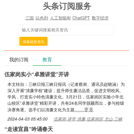
头条订阅服务
三国
以色列
人工智能AI
ChatGPT
数字经济
搜索最新资讯
我的订阅
教育
伍家岗实小“卓雅讲堂”开讲
本文转自：三峡日报三峡日报讯（记者蔡昶、通讯员赵晓涵）为
深入开展“清廉学校”建设，提升师生廉洁品质，促进文明校风、
学风，打造实小特色清廉文化。3月21日，伍家岗区实验小学北
山校区“卓雅讲堂”精彩开讲，共有24名同学脱颖而出，参与校级
……更多
决赛角逐。选手们以清廉文化为主题
2024-04-03 05:45:00
伍家岗,讲堂,清廉,伍家岗区,北山,三峡
“走读宜昌”吟诵春天