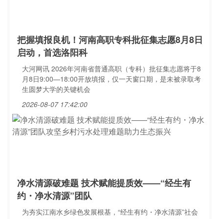
把握填报良机！河南高职专科批征集志愿8月8日
启动，首选洛阳科
大河网讯 2026年河南省普通高职（专科）批征集志愿将于8
月8日9:00—18:00开放填报，仅一天窗口期，是未被录取考
生圆梦大学的关键机会
2026-08-07 17:42:00
净水清源破难题 技术赋能提质效——“经生有
约・净水清源”团队
为夯实江南水乡绿色发展根基，“经生有约・净水清源”社会