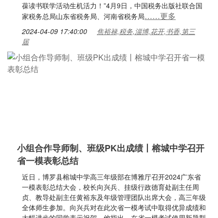
葆读书联学活动生机活力！”4月9日，中国税务出版社联合国
……更多
家税务总局山东省税务局、河南省税务局
2024-04-09 17:40:00
焦裕禄,税务,淄博,花开,书香,第三
届
小组合作导师制、班级PK出成绩丨榕城中学召开
省一模表彰总结
近日，博罗县榕城中学高三年级部在博雅厅召开2024广东省
一模表彰总结大会，校长向兴兵、挂级行政德育处副主任周
贞、教导处副主任黄裕东及年级管理团队出席大会，高三年级
全体师生参加。向兴兵对在此次省一模考试中取得优异成绩和
大幅进步的同学表示祝贺。他指出，在省一模考试使用新题型