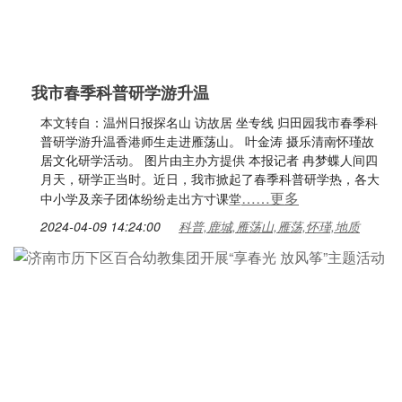
我市春季科普研学游升温
本文转自：温州日报探名山 访故居 坐专线 归田园我市春季科
普研学游升温香港师生走进雁荡山。 叶金涛 摄乐清南怀瑾故
居文化研学活动。 图片由主办方提供 本报记者 冉梦蝶人间四
月天，研学正当时。近日，我市掀起了春季科普研学热，各大
……更多
中小学及亲子团体纷纷走出方寸课堂
2024-04-09 14:24:00
科普,鹿城,雁荡山,雁荡,怀瑾,地质