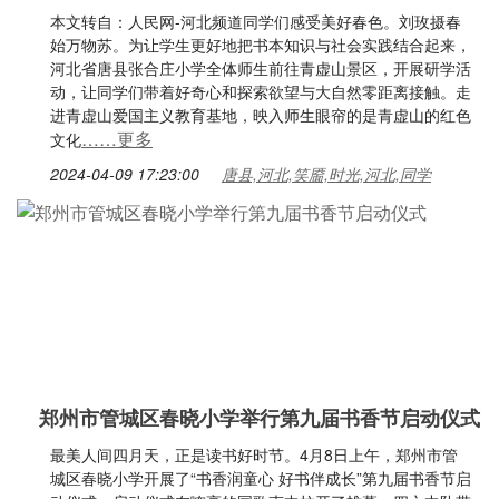
本文转自：人民网-河北频道同学们感受美好春色。刘玫摄春
始万物苏。为让学生更好地把书本知识与社会实践结合起来，
河北省唐县张合庄小学全体师生前往青虚山景区，开展研学活
动，让同学们带着好奇心和探索欲望与大自然零距离接触。走
进青虚山爱国主义教育基地，映入师生眼帘的是青虚山的红色
……更多
文化
2024-04-09 17:23:00
唐县,河北,笑靥,时光,河北,同学
郑州市管城区春晓小学举行第九届书香节启动仪式
最美人间四月天，正是读书好时节。4月8日上午，郑州市管
城区春晓小学开展了“书香润童心 好书伴成长”第九届书香节启