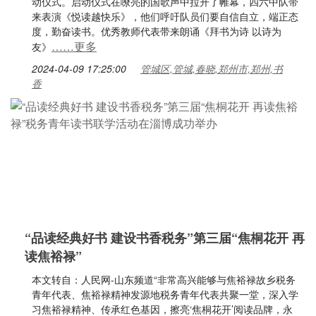
动仪式。启动仪式在嘹亮的国歌声中拉开了帷幕，四六中队带
来表演《悦读越快乐》，他们呼吁队员们要自信自立，端正态
度，勤奋读书。优秀教师代表带来朗诵《拜书为诗 以诗为
……更多
友》
2024-04-09 17:25:00
管城区,管城,春晓,郑州市,郑州,书
香
“品读经典好书 建设书香税务”第三届“焦桐花开 再
读焦裕禄”
本文转自：人民网-山东频道“非常高兴能够与焦裕禄故乡税务
青年代表、焦裕禄精神发源地税务青年代表共聚一堂，深入学
习焦裕禄精神、传承红色基因，擦亮‘焦桐花开’阅读品牌，永