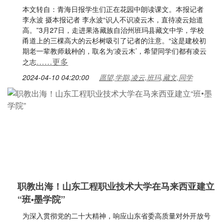
本文转自：青海日报学生们正在花园中朗读课文。本报记者
李永波 摄本报记者 李永波“识人不识凌云木，直待凌云始道
高。”3月27日，走进果洛藏族自治州班玛县藏文中学，学校
甬道上的三棵高大的云杉树吸引了记者的注意。“这是建校初
期老一辈教师栽种的，取名为‘凌云木’，希望同学们都有凌云
……更多
之志
2024-04-10 04:20:00
愿望,学期,凌云,班玛,藏文,同学
职教出海！山东工程职业技术大学在马来西亚建立
“班•墨学院”
为深入贯彻党的二十大精神，响应山东省委高质量对外开放号