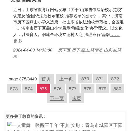
近日，山东省教育厅网站发布《关于“山东省依法治校示范校”
认定及“全国依法治校示范校”推荐名单的公示》，其中，济南
市历下区燕山小学入选第一批山东省依法治校示范校，全区唯
一。济南市历下区燕山小学秉承“和燕文化”办学理念。以文化
……
人，以法育人。创建全环境立德树人之“法理燕行”品牌
更多
2024-04-09 14:33:00
历下区,历下,燕山,济南市,山东省,济
南
首页
上一页
870
871
872
page 875/3449
873
874
876
877
878
879
880
875
下一页
末页
更多关于
教育
的资讯：