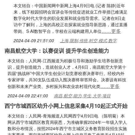
本文转自：中国新闻网中新网上海4月9日电 (记者 陈静)近年
来，线下校园招聘会宣讲会等传统促进就业工作举措已难满足
数字化时代大学生的职业发展和就业指导需求。记者在9日走
访中了解到，上海的高校正在探索就业指导新思路，通过直播
……更多
带岗、S·AI数智平台，学校在云端构建用人单位
2024-04-09 21:51:00
上海,限制,传统,时空,模式,数字
南昌航空大学：以赛促训 提升学生创造能力
本文转自：人民网-江西频道为积极引导和激励学生培养创新意
识，提升创造能力，造就创业人才，4月6日，南昌航空大学第十
四届“挑战杯”中国大学生创业计划竞赛校赛决赛举行。经校内外
专家评审，共30支队伍成功入围决赛终审答辩会。决赛设有科技
……更多
创新和未来产业类、乡村振兴和农业农村现代化类
2024-04-09 22:41:00
南昌,航空,能力,学生,大学,项目
西宁市城西区幼升小网上信息采集4月10起正式开始
本文转自：人民网-青海频道人民网西宁4月9日电 （陈明菊）本
网从西宁市城西区教育局获悉，为准确掌握2024年一年级入学人
数和分布情况，按照2024年西宁市主城区义务教育阶段招生实施
方案要求，西宁市城西区幼升小网上信息采集工作将于4月10起