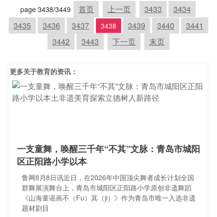
首页
上一页
3433
3434
page 3438/3449
3435
3436
3437
3439
3440
3441
3438
3442
3443
下一页
末页
更多关于
教育
的资讯：
一支童舞，唤醒三千年“不其”文脉：青岛市城阳
区正阳路小学以本
鲁网8月8日讯近日，在2026年中国顶尖舞者成长计划全国
群舞展演舞台上，青岛市城阳区正阳路小学原创非遗舞蹈
《山海童谣画不（Fu）其（ji）》作为青岛市唯一入选非遗
题材剧目