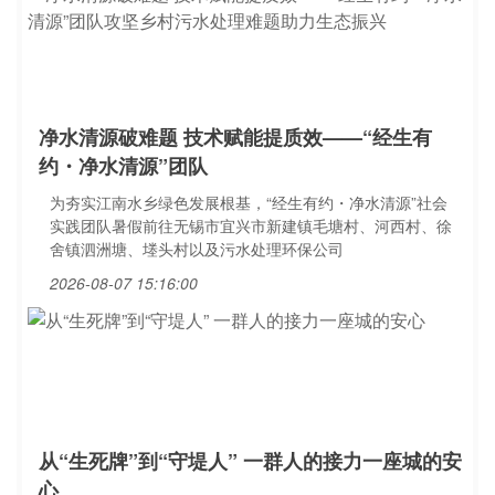
净水清源破难题 技术赋能提质效——“经生有
约・净水清源”团队
为夯实江南水乡绿色发展根基，“经生有约・净水清源”社会
实践团队暑假前往无锡市宜兴市新建镇毛塘村、河西村、徐
舍镇泗洲塘、堘头村以及污水处理环保公司
2026-08-07 15:16:00
从“生死牌”到“守堤人” 一群人的接力一座城的安
心