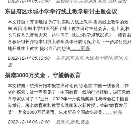
2022-12-14 05:13:00
建设路小学,东昌府区,东昌,演练,建设
东昌府区水城小学举行线上教学研讨主题会议
本文转自：齐鲁晚报 为了扎实助力线上教学,提高线上教学的效
率,近日,水城小学组织召开了线上教学研讨主题会议。会上,副校
长马速首先带领大家一起学习了《线上教学规范23条》。接着由
各教研组长介绍本组线上教学具体开展情况,并对下一步如何更好
……更多
地开展线上教学,提出自己的想法
2022-12-14 05:13:00
东昌府区,东昌,水城,教学研讨,研讨,会
议
捐赠3000万奖金， 守望新教育
本文转自：杭州日报本报首席评论员 徐迅雷“中国一线教育工作
者的探索，被世界看见了！中国教育一线的行动经验，被国际教
育专家认可了！”近日，2022年一丹奖颁奖典礼与峰会在中国香
港举行。著名教育家和教育实践家朱永新教授，荣获“教育发展
……更多
奖”，奖金3000万元港币。朱永新是全国政协常委
2022-12-14 06:12:00
新教育,新教,奖金