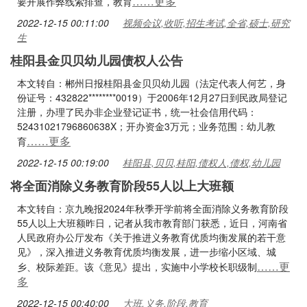
……更多
要开展作弊线索排查，教育
2022-12-15 00:11:00
视频会议,收听,招生考试,全省,硕士,研究
生
桂阳县金贝贝幼儿园债权人公告
本文转自：郴州日报桂阳县金贝贝幼儿园（法定代表人何艺，身
份证号：432822********0019）于2006年12月27日到民政局登记
注册，办理了民办非企业登记证书，统一社会信用代码：
52431021796860638X；开办资金3万元；业务范围：幼儿教
……更多
育
2022-12-15 00:19:00
桂阳县,贝贝,桂阳,债权人,债权,幼儿园
将全面消除义务教育阶段55人以上大班额
本文转自：京九晚报2024年秋季开学前将全面消除义务教育阶段
55人以上大班额昨日，记者从我市教育部门获悉，近日，河南省
人民政府办公厅发布《关于推进义务教育优质均衡发展的若干意
见》，深入推进义务教育优质均衡发展，进一步缩小区域、城
……更
乡、校际差距。该《意见》提出，实施中小学校长职级制
多
2022-12-15 00:40:00
大班,义务,阶段,教育