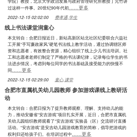
学院）教授，北京大学政治发展与政府管理研究所教授丁元竹讲
……更多
过这样一件事。20世纪90年代初
2022-12-15 02:02:00
费孝通,学生
线上书法课堂润童心
本文转自：合肥日报近日，新站高新区站北社区纪委联合六益社
工开展“手写廉政家风”硬笔书法线上教学活动，通过协调辖区师
资和志愿者，有效整合资源，精心组织了线上少儿书法培训。社
工和志愿者老师们制定了严格的书法课纪律，记录每位学生的书
法进步情况，考虑到每位同学的书法基础及接受能力的快慢不
……更多
同
2022-12-15 02:29:00
童心,课堂
合肥市直属机关幼儿园教师 参加游戏课线上教研活
动
本文转自：合肥日报为了提升教师观察、理解、支持幼儿的能
力，推动安徽省“安吉游戏”项目扎实开展，近日，合肥市直属机
关幼儿园组织教师观看了“安吉游戏”实验县（区）交流研讨直播
活动。“安吉游戏”是安吉幼儿园游戏教育的简称，倡导把游戏的
……更多
权利归还给孩子们。在培训过程中