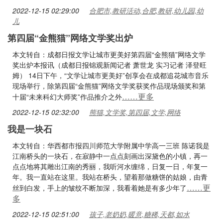
2022-12-15 02:29:00
合肥市,教研活动,合肥,教研,幼儿园,幼
儿
第四届“金熊猫”网络文学奖出炉
本文转自：成都日报文学让城市更美好第四届“金熊猫”网络文学
奖出炉本报讯（成都日报锦观新闻记者 萧世龙 实习记者 泽登旺
姆） 14日下午，“文学让城市更美好”创享会在成都追花城市音乐
现场举行，除第四届“金熊猫”网络文学奖获奖作品现场颁奖和第
……更多
十届“未来科幻大师奖”作品推介之外
2022-12-15 02:32:00
熊猫,文学奖,第四届,文学,网络
我是一块石
本文转自：华西都市报四川师范大学附属中学高一三班 陈诺我是
江南桥头的一块石，在寂静中一点点刻画出深黛色的小镇，再一
点点地将其雕出江南的秀丽，我听河水缠绵，日复一日，年复一
年。我一直站在这里。我站在桥头，望着那做糖饼的姑娘，由青
……更
丝到白发，手上的皱纹不断加深，我看着她是有多少年了
多
2022-12-15 02:51:00
孩子,老奶奶,暖意,糖稀,天都,如水