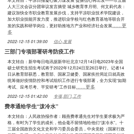
本文转自：平凉日报凝心聚力谋发展 提振信心再出发——市五届
人大三次会议分团审议发言摘登 城乡教育李月明、何文莉代表：
建议加快全市职业教育发展步伐，支持平凉职业技术学院建设，
加大职业技能开发力度，推进职业学校与红色教育基地等联合开
……更
发的实践和研学岗位，更好助推地方产业和经济社会发展
多
2022-12-15 01:39:00
信心,发展
三部门专项部署研考防疫工作
本文转自：新华每日电讯据新华社北京12月14日电2023年全国
硕士研究生招生考试将于2022年12月24日至26日举行。记者14
日从教育部获悉，教育部、国家卫健委、国家疾控局近日就高效
统筹做好疫情防控和考试组织工作进行专项部署，全力实现“如期
……更多
考试、应考尽考、平安研考”工作目标
2022-12-15 01:42:00
专项,部门,工作
费孝通给学生“泼冷水”
本文转自：人民政协报作者：顾燕费孝通先生对学生要求极为严
格，有时为了学生的成长，他会毫不留情地给他们“泼冷水”。十
三届全国政协文化文史和学习委员会委员，中央党校（国家行政