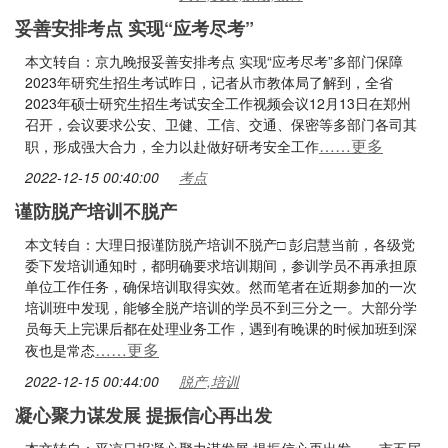
妥善安排考点 实现“应考尽考”
本文转自：京九晚报妥善安排考点 实现“应考尽考”多部门保障
2023年研究生招生考试昨日，记者从市教体局了解到，全省
2023年硕士研究生招生考试安全工作视频会议12月13日在郑州
召开，会议要求公安、卫健、工信、交通、保密等多部门各司其
……更多
职，形成强大合力，全力以赴做好研考安全工作
2022-12-15 00:40:00
考点
谨防脱产培训不脱产
本文转自：大理日报谨防脱产培训不脱产□ 彭启慧当前，各级党
委下发培训通知时，都明确要求培训期间，参训学员不再承担原
单位工作任务，确保培训取得实效。然而笔者在近期参加的一次
培训班中发现，能够全脱产培训的学员不到三分之一。大部分学
员每天上完课后都在处理业务工作，遇到有晚课的时候加班到深
……更多
夜也是常态
2022-12-15 00:44:00
脱产,培训
凝心聚力谋发展 提振信心再出发