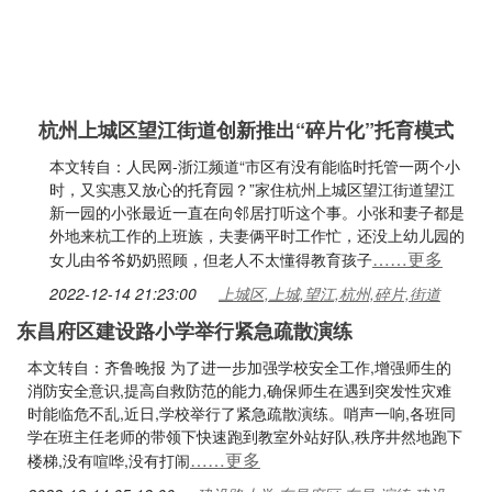
杭州上城区望江街道创新推出“碎片化”托育模式
本文转自：人民网-浙江频道“市区有没有能临时托管一两个小
时，又实惠又放心的托育园？”家住杭州上城区望江街道望江
新一园的小张最近一直在向邻居打听这个事。小张和妻子都是
外地来杭工作的上班族，夫妻俩平时工作忙，还没上幼儿园的
……更多
女儿由爷爷奶奶照顾，但老人不太懂得教育孩子
2022-12-14 21:23:00
上城区,上城,望江,杭州,碎片,街道
东昌府区建设路小学举行紧急疏散演练
本文转自：齐鲁晚报 为了进一步加强学校安全工作,增强师生的
消防安全意识,提高自救防范的能力,确保师生在遇到突发性灾难
时能临危不乱,近日,学校举行了紧急疏散演练。哨声一响,各班同
学在班主任老师的带领下快速跑到教室外站好队,秩序井然地跑下
……更多
楼梯,没有喧哗,没有打闹