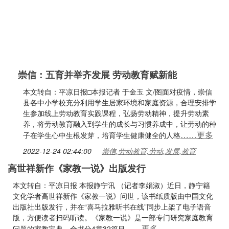
崇信：五育并举齐发展 劳动教育赋新能
本文转自：平凉日报□本报记者 于金玉 文/图面对疫情，崇信
县各中小学校充分利用学生居家环境和家庭资源，合理安排学
生参加线上劳动教育实践课程，弘扬劳动精神，提升劳动素
养，将劳动教育融入到学生的成长与习惯养成中，让劳动的种
……更多
子在学生心中生根发芽，培育学生健康健全的人格
2022-12-24 02:44:00
崇信,劳动教育,劳动,发展,教育
高世祥新作《家教一说》出版发行
本文转自：平凉日报 本报静宁讯 （记者李娟淑）近日，静宁籍
文化学者高世祥新作《家教一说》问世，该书纸质版由中国文化
出版社出版发行，并在“喜马拉雅听书在线”同步上架了电子语音
版，方便读者扫码听读。《家教一说》是一部专门研究家庭教育
……更多
问题的家教宝典，全书分4章32篇目