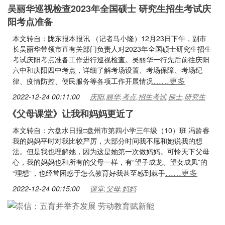
吴丽华巡视检查2023年全国硕士 研究生招生考试庆
阳考点准备
本文转自：陇东报本报讯 （记者马小隆）12月23日下午，副市
长吴丽华带领市直有关部门负责人对2023年全国硕士研究生招生
考试庆阳考点准备工作进行巡视检查。吴丽华一行先后前往庆阳
六中和庆阳四中考点，详细了解考场设置、考场保障、考场纪
……更多
律、疫情防控、便民服务等各项工作开展情况
2022-12-24 00:11:00
庆阳,丽华,考点,招生考试,硕士,研究生
《父母课堂》让我和妈妈更近了
本文转自：六盘水日报□盘州市第四小学三年级（10）班 冯龄睿
我的妈妈平时对我比较严厉，大部分时间我不愿和她说我的想
法。但是我也理解她，因为这是她第一次做妈妈。可怜天下父母
心，我的妈妈也和所有的父母一样，有“望子成龙、望女成凤”的
……更多
“理想”，也经常困惑于怎么教育好我甚至感到棘手
2022-12-24 00:15:00
课堂,父母,妈妈