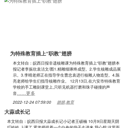
为特殊教育插上“职教”翅膀
本文转自：皖西日报非遗核雕课为特殊教育插上“职教”翅膀本
报记者李振欣袁洁文/图1.精雕细琢终成型。2.学生核雕成品展
示。3.李晴老师正在指导学生曹忠袁进行核雕人物造型。4.陈
亮老师给学生们指导核雕作业。 12月13日,在六安市特殊教育
学校的手工雕刻课堂上,只听见机器打磨和珠子碰撞的声
……更多
音
2022-12-24 07:59:00
翅膀,教育
大蒜成长记
本文转自：皖西日报大蒜成长记小记者王硕楠 10月9日星期天阴
叮铃铃,上课了,霍老师提着一个白色的袋子走进来,我心想:这里面