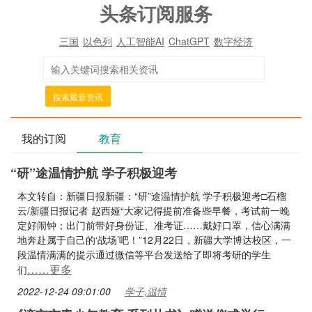
头条订阅服务
三国
以色列
人工智能AI
ChatGPT
数字经济
搜索最新资讯
我的订阅
教育
“研”途温情护航 学子积极迎考
本文转自：新疆日报新疆：“研”途温情护航 学子积极迎考□石榴
云/新疆日报记者 赵西娅“大家记得提前准备些早餐，考试前一晚
定好闹钟；出门前带好身份证、准考证……戴好口罩，信心满满
地奔赴属于自己的‘战场’吧！”12月22日，新疆大学博达校区，一
段温情满满的提示通过微信等平台发送给了即将考研的学生
……更多
们
2022-12-24 09:01:00
学子,温情