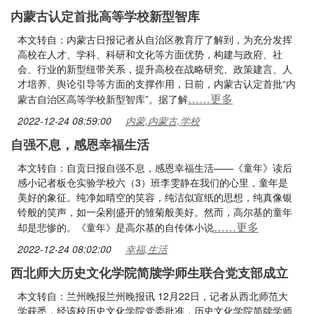
内蒙古认定首批高等学校新型智库
本文转自：内蒙古日报记者从自治区教育厅了解到，为充分发挥
高校在人才、学科、科研和文化等方面优势，构建与政府、社
会、行业的新型纽带关系，提升高校在战略研究、政策建言、人
才培养、舆论引导等方面的支撑作用，日前，内蒙古认定首批“内
……更多
蒙古自治区高等学校新型智库”。据了解
2022-12-24 08:59:00
内蒙,内蒙古,学校
自强不息，感恩幸福生活
本文转自：自贡日报自强不息，感恩幸福生活——《童年》读后
感小记者板仓实验学校六（3）班李雯静在我们的心里，童年是
美好的象征。纯净如晴空的笑容，纯洁似宣纸的思想，纯真像银
铃般的笑声，如一朵刚盛开的雏菊般美好。然而，高尔基的童年
……更多
却是悲惨的。《童年》是高尔基的自传体小说
2022-12-24 08:02:00
幸福,生活
西北师大历史文化学院简牍学师生联合党支部成立
本文转自：兰州晚报兰州晚报讯 12月22日，记者从西北师范大
学获悉，经该校历史文化学院党委批准，历史文化学院简牍学师