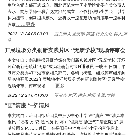
生联合党支部正式成立。西北师范大学历史学院党委有关负责人
表示，简牍学师生联合党支部的成立，不仅打破师生界限，以学
科为纽带，创新组织模式，还将以一流党建助推简牍学一流学科
……更多
发展
2022-12-24 03:00:00
西北师大,党支部,简牍,历史文化,师大,师
生
开展垃圾分类创新实践片区 “无废学校”现场评审会
本文转自：南湖晚报开展垃圾分类创新实践片区 “无废学校”现场
评审会新仓镇让“无废”成为社会新时尚N通讯员 王晓天 日前，平
湖市分类办和平湖市级相关部门、各镇（街道）组成评审组来到
新仓镇开展2022年度城镇生活垃圾分类创新实践片区“无废学校”
……更多
现场评审。评审现场
2022-12-24 07:10:00
评审会,片区,评审,垃圾,实践,学校
“画”清廉 “书”清风
本文转自：岳阳日报岳阳县中洲乡中心小学“画”清廉 “书”清风本
报讯（记者 方 璐 通讯员 付 琴）“倡廉洁 扬正气”“清正廉洁”“廉
洁校园文化”……近日，在岳阳县中洲乡中心小学的宣传栏上，一
幅幅颇具廉洁元素的手抄报排列整齐，该校以艺术的形式迎来一