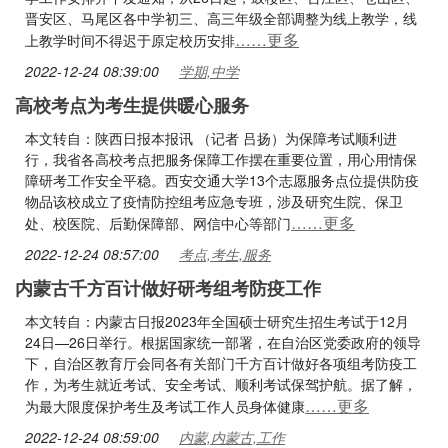
晋安区、马尾区各中学初三、高三年级全部调整为线上教学，线
……更多
上教学时间不得迟于原定校历安排
2022-12-24 08:39:00
学期,中学
高校考点为考生提供暖心服务
本文转自：陕西日报本报讯 （记者 吕扬）为保障考试顺利进
行，我省各高校考点把服务保障工作摆在重要位置，用心用情保
障研考工作安全平稳。西安交通大学13个志愿服务点位提供防疫
物品该校成立了疫情防控组考应急专班，涉及研究生院、保卫
……更多
处、校医院、后勤保障部、网信中心等部门
2022-12-24 08:57:00
考点,考生,服务
内蒙古千方百计做好研考组考防疫工作
本文转自：内蒙古日报2023年全国硕士研究生招生考试于12月
24日—26日举行。根据国家统一部署，在自治区党委政府的领导
下，自治区教育厅会同各有关部门千方百计做好各项组考防疫工
作，为考生就近考试、安全考试、顺利考试保驾护航。据了解，
……更多
为最大限度保护考生及考试工作人员身体健康
2022-12-24 08:59:00
内蒙,内蒙古,工作