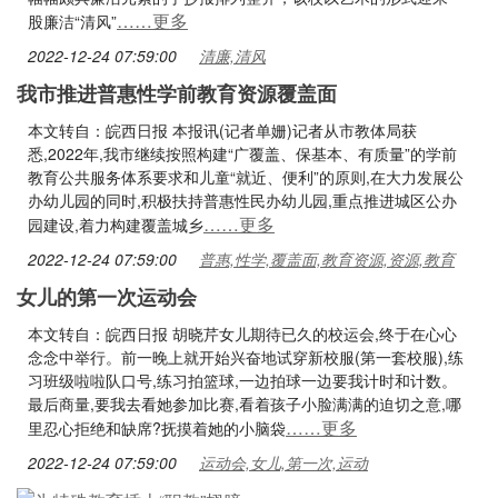
……更多
股廉洁“清风”
2022-12-24 07:59:00
清廉,清风
我市推进普惠性学前教育资源覆盖面
本文转自：皖西日报 本报讯(记者单姗)记者从市教体局获
悉,2022年,我市继续按照构建“广覆盖、保基本、有质量”的学前
教育公共服务体系要求和儿童“就近、便利”的原则,在大力发展公
办幼儿园的同时,积极扶持普惠性民办幼儿园,重点推进城区公办
……更多
园建设,着力构建覆盖城乡
2022-12-24 07:59:00
普惠,性学,覆盖面,教育资源,资源,教育
女儿的第一次运动会
本文转自：皖西日报 胡晓芹女儿期待已久的校运会,终于在心心
念念中举行。前一晚上就开始兴奋地试穿新校服(第一套校服),练
习班级啦啦队口号,练习拍篮球,一边拍球一边要我计时和计数。
最后商量,要我去看她参加比赛,看着孩子小脸满满的迫切之意,哪
……更多
里忍心拒绝和缺席?抚摸着她的小脑袋
2022-12-24 07:59:00
运动会,女儿,第一次,运动