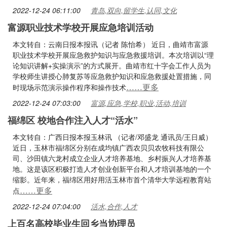
2022-12-24 06:11:00
青岛,双向,留学生,认同,文化
富源职业技术学校开展应急培训活动
本文转自：云南日报本报讯（记者 陈怡希） 近日，曲靖市富源
职业技术学校开展应急救护知识与应急救援培训。本次培训以“理
论知识讲解+实操演示”的方式展开。曲靖市红十字会工作人员为
学校师生讲授心肺复苏等应急救护知识和应急救援处置措施，同
……更多
时现场示范演示操作程序和操作技术
2022-12-24 07:03:00
富源,应急,学校,职业,活动,培训
福绵区 校地合作注入人才“活水”
本文转自：广西日报本报玉林讯 （记者/邓盛龙 通讯员/王日威）
近日，玉林市福绵区分别在成均镇广西农贝贝农牧科技有限公
司、沙田镇六龙村成立企业人才培养基地、乡村振兴人才培养基
地。这是该区积极打造人才创业创新平台和人才培训基地的一个
缩影。近年来，福绵区用好用活玉林市首个清华大学远程教育站
……更多
点
2022-12-24 07:04:00
活水,合作,人才
上百名高校毕业生回乡当协理员