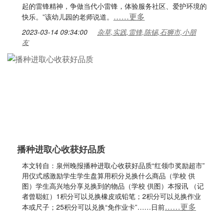
起的雷锋精神，争做当代小雷锋，体验服务社区、爱护环境的
……更多
快乐。”该幼儿园的老师说道。
2023-03-14 09:34:00
杂草,实践,雷锋,陈锡,石狮市,小朋
友
播种进取心收获好品质
本文转自：泉州晚报播种进取心收获好品质“红领巾奖励超市”
用仪式感激励学生学生盘算用积分兑换什么商品（学校 供
图）学生高兴地分享兑换到的物品（学校 供图）本报讯 （记
者曾聪虹）1积分可以兑换橡皮或铅笔；2积分可以兑换作业
……更多
本或尺子；25积分可以兑换“免作业卡”……日前