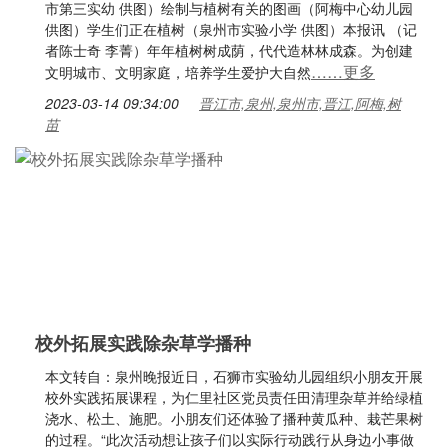
市第三实幼 供图）绘制与植树有关的图画（阿梅中心幼儿园
供图）学生们正在植树（泉州市实验小学 供图）本报讯 （记
者陈士奇 李菁）年年植树树成荫，代代造林林成森。为创建
……更多
文明城市、文明家庭，培养学生爱护大自然
2023-03-14 09:34:00
晋江市,泉州,泉州市,晋江,阿梅,树
苗
校外拓展实践除杂草学播种
本文转自：泉州晚报近日，石狮市实验幼儿园组织小朋友开展
校外实践拓展课程，为仁里社区党员责任田清理杂草并给绿植
浇水、松土、施肥。小朋友们还体验了播种黄瓜种、栽芒果树
的过程。“此次活动想让孩子们以实际行动践行从身边小事做