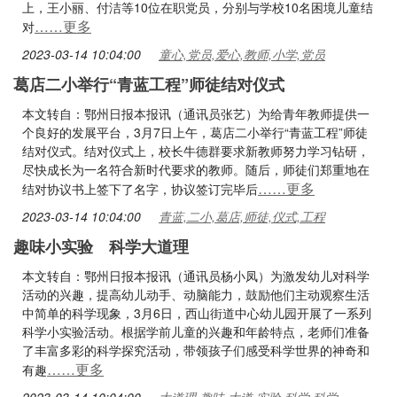
上，王小丽、付洁等10位在职党员，分别与学校10名困境儿童结
……更多
对
2023-03-14 10:04:00
童心,党员,爱心,教师,小学,党员
葛店二小举行“青蓝工程”师徒结对仪式
本文转自：鄂州日报本报讯（通讯员张艺）为给青年教师提供一
个良好的发展平台，3月7日上午，葛店二小举行“青蓝工程”师徒
结对仪式。结对仪式上，校长牛德群要求新教师努力学习钻研，
尽快成长为一名符合新时代要求的教师。随后，师徒们郑重地在
……更多
结对协议书上签下了名字，协议签订完毕后
2023-03-14 10:04:00
青蓝,二小,葛店,师徒,仪式,工程
趣味小实验 科学大道理
本文转自：鄂州日报本报讯（通讯员杨小凤）为激发幼儿对科学
活动的兴趣，提高幼儿动手、动脑能力，鼓励他们主动观察生活
中简单的科学现象，3月6日，西山街道中心幼儿园开展了一系列
科学小实验活动。根据学前儿童的兴趣和年龄特点，老师们准备
了丰富多彩的科学探究活动，带领孩子们感受科学世界的神奇和
……更多
有趣