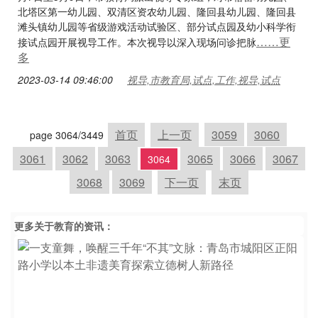
北塔区第一幼儿园、双清区资农幼儿园、隆回县幼儿园、隆回县
滩头镇幼儿园等省级游戏活动试验区、部分试点园及幼小科学衔
……更
接试点园开展视导工作。本次视导以深入现场问诊把脉
多
2023-03-14 09:46:00
视导,市教育局,试点,工作,视导,试点
首页
上一页
3059
3060
page 3064/3449
3061
3062
3063
3065
3066
3067
3064
3068
3069
下一页
末页
更多关于
教育
的资讯：