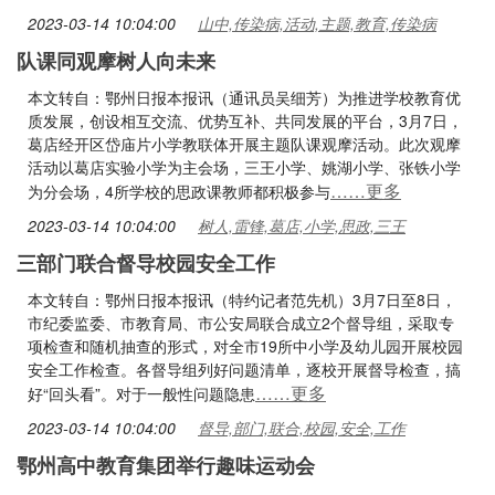
2023-03-14 10:04:00
山中,传染病,活动,主题,教育,传染病
队课同观摩树人向未来
本文转自：鄂州日报本报讯（通讯员吴细芳）为推进学校教育优
质发展，创设相互交流、优势互补、共同发展的平台，3月7日，
葛店经开区岱庙片小学教联体开展主题队课观摩活动。此次观摩
活动以葛店实验小学为主会场，三王小学、姚湖小学、张铁小学
……更多
为分会场，4所学校的思政课教师都积极参与
2023-03-14 10:04:00
树人,雷锋,葛店,小学,思政,三王
三部门联合督导校园安全工作
本文转自：鄂州日报本报讯（特约记者范先机）3月7日至8日，
市纪委监委、市教育局、市公安局联合成立2个督导组，采取专
项检查和随机抽查的形式，对全市19所中小学及幼儿园开展校园
安全工作检查。各督导组列好问题清单，逐校开展督导检查，搞
……更多
好“回头看”。对于一般性问题隐患
2023-03-14 10:04:00
督导,部门,联合,校园,安全,工作
鄂州高中教育集团举行趣味运动会