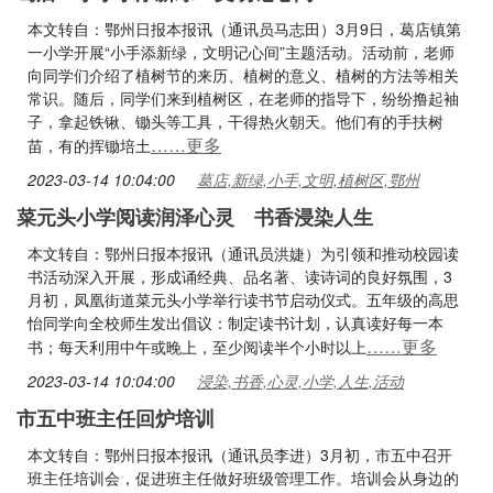
本文转自：鄂州日报本报讯（通讯员马志田）3月9日，葛店镇第
一小学开展“小手添新绿，文明记心间”主题活动。活动前，老师
向同学们介绍了植树节的来历、植树的意义、植树的方法等相关
常识。随后，同学们来到植树区，在老师的指导下，纷纷撸起袖
子，拿起铁锹、锄头等工具，干得热火朝天。他们有的手扶树
……更多
苗，有的挥锄培土
2023-03-14 10:04:00
葛店,新绿,小手,文明,植树区,鄂州
菜元头小学阅读润泽心灵 书香浸染人生
本文转自：鄂州日报本报讯（通讯员洪婕）为引领和推动校园读
书活动深入开展，形成诵经典、品名著、读诗词的良好氛围，3
月初，凤凰街道菜元头小学举行读书节启动仪式。五年级的高思
怡同学向全校师生发出倡议：制定读书计划，认真读好每一本
……更多
书；每天利用中午或晚上，至少阅读半个小时以上
2023-03-14 10:04:00
浸染,书香,心灵,小学,人生,活动
市五中班主任回炉培训
本文转自：鄂州日报本报讯（通讯员李进）3月初，市五中召开
班主任培训会，促进班主任做好班级管理工作。培训会从身边的