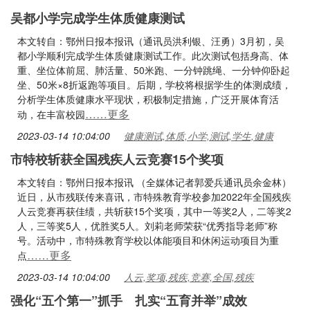
吴都小学完成学生体质健康测试
本文转自：鄂州日报本报讯（通讯员洪利银、汪勇）3月初，吴
都小学顺利完成学生体质健康测试工作。此次测试包括身高、体
重、坐位体前屈、肺活量、50米跑、一分钟跳绳、一分钟仰卧起
坐、50米×8折返跑等项目。后期，学校将根据学生的体测成绩，
分析学生体质健康水平现状，积极制定措施，广泛开展体育活
……更多
动，在丰富校园
2023-03-14 10:04:00
健康测试,体质,小学,测试,学生,健康
市特校斩获全国残疾人云竞赛15个奖项
本文转自：鄂州日报本报讯 （全媒体记者郭爱兵通讯员余金林）
近日，从市残联传来喜讯，市特殊教育学校参加2022年全国残疾
人云竞赛再获佳绩，共斩获15个奖项，其中一等奖2人，二等奖2
人，三等奖5人，优胜奖5人。刘莉老师荣获“优秀指导老师”称
号。活动中，市特殊教育学校以体能项目和休闲运动项目为重
……更多
点
2023-03-14 10:04:00
人云,奖项,残疾,竞赛,全国,残疾
强化“五个第一”抓手 扎实“五育并举”成效