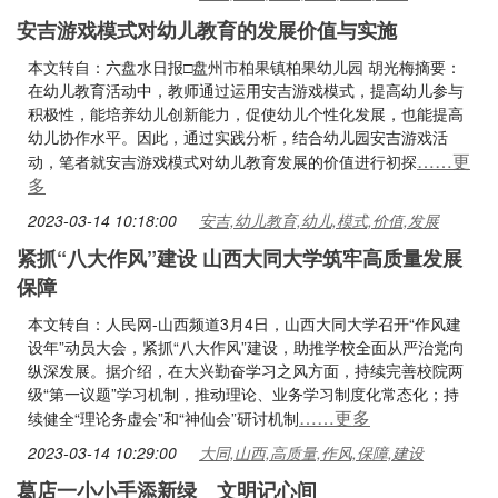
安吉游戏模式对幼儿教育的发展价值与实施
本文转自：六盘水日报□盘州市柏果镇柏果幼儿园 胡光梅摘要：
在幼儿教育活动中，教师通过运用安吉游戏模式，提高幼儿参与
积极性，能培养幼儿创新能力，促使幼儿个性化发展，也能提高
幼儿协作水平。因此，通过实践分析，结合幼儿园安吉游戏活
……更
动，笔者就安吉游戏模式对幼儿教育发展的价值进行初探
多
2023-03-14 10:18:00
安吉,幼儿教育,幼儿,模式,价值,发展
紧抓“八大作风”建设 山西大同大学筑牢高质量发展
保障
本文转自：人民网-山西频道3月4日，山西大同大学召开“作风建
设年”动员大会，紧抓“八大作风”建设，助推学校全面从严治党向
纵深发展。据介绍，在大兴勤奋学习之风方面，持续完善校院两
级“第一议题”学习机制，推动理论、业务学习制度化常态化；持
……更多
续健全“理论务虚会”和“神仙会”研讨机制
2023-03-14 10:29:00
大同,山西,高质量,作风,保障,建设
葛店一小小手添新绿 文明记心间