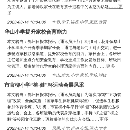
次讲座邀请了七年级家长代表，华容中学心理咨询室老师廖晶兰
……更
为主讲人。廖老师以家长在教育孩子过程中的困惑为话题
多
2023-03-14 10:04:00
华容,学子,讲座,中学,家庭,教育
华山小学提升家校合育能力
本文转自：鄂州日报本报讯（通讯员汪芬）3月6日，花湖镇华山
小学组织召开春季学期家长会，通过与老师们面对面交流，进一
步畅通家校联络渠道，提升家校合育的能力。家长会上，各班班
主任老师重点介绍安全教育、学校重点工作及发展目标、班级日
……更多
常管理、后疫情时代学生的心理适应等方面的内容
2023-03-14 10:04:00
华山,能力,小学,家长,学校,湖镇
市官柳小学“柳·健”杯运动会展风采
本文转自：鄂州日报本报讯（通讯员高超）为落实“双减”“五项管
理”政策，全面实施 《国家学生体质健康标准》，促进学生积极
参加体育锻炼，3月初，市官柳小学举行“柳·健”杯体质测试达标
运动会。会上，各班运动员代表身穿校服，手持 “柳之健”“柳之
……更多
毅”等校园文化班牌，迈着矫健的步伐步入会场
2023-03-14 10:04:00
风采,小学,运动,会场,运动,学生