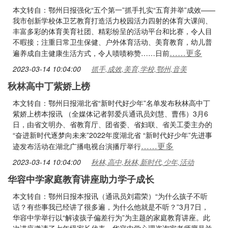
本文转自：鄂州日报强化“五个第一”抓手扎实“五育并举”成效——
我市创新学校体卫艺教育打造活力校园活力四射的体育大课间、
丰富多彩的体育美育社团、精彩纷呈的活动平台和比赛，令人目
不暇接；注重日常卫生保健、户外体育活动、美育教育，幼儿普
……更多
遍养成自主健康生活方式，令人啧啧称赞……日前
2023-03-14 10:04:00
抓手,成效,美育,学校,鄂州,音美
秋林高中丁紫娇上榜
本文转自：鄂州日报湖北省“新时代好少年”名单发布秋林高中丁
紫娇上榜本报讯 （全媒体记者郭爱兵通讯员刘慧、曹伟）3月6
日，由省文明办、省教育厅、团省委、省妇联、省关工委主办的
“奋进新时代逐梦向未来”2022年度湖北省 “新时代好少年”先进事
……更多
迹发布活动在湖北广播电视台演播厅举行
2023-03-14 10:04:00
秋林,高中,秋林,新时代,少年,活动
华容中学家庭教育讲座助力学子成长
本文转自：鄂州日报本报讯（通讯员刘霜荣）“为什么孩子不听
话？有些事我已经讲了很多遍，为什么他就是不听？”3月7日，
华容中学举行以“解读孩子偏差行为”为主题的家庭教育讲座。此