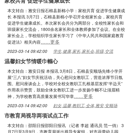
家校共育 促进学生健康成长
本文转自：雅安日报石棉县新棉小学：家校共育 促进学生健康成
长 本报讯 3月7日，石棉县新棉小学召开全校家长会，家校共育
促进学生健康成长。本次家长会共分为两部分，全校性家长会和
班级家长交流会，1800余名家长和全体教师参加了会议。在全校
家长会上，学校组织学生家长学习了《中华人民共和国家庭教育
……更多
促进法》相关内容
2023-03-14 09:42:00
学生,健康,家长,家长会,班级,交流
温馨妇女节情暖巾帼心
本文转自：雅安日报 本报讯 3月8日，石棉县安顺场先锋小学开
展“三八”妇女节庆祝活动，关心慰问女教职工，营造浓厚节日氛
围。慰问座谈会上，学校对全校女教职工扎根基层发挥“半边天”
作用表示赞赏，鼓励全体女教职工进一步发扬巾帼不让须眉精
……更多
神，为学校教育高质量发展书写华章
2023-03-14 09:42:00
妇女,温馨,教职工,全体,雅安,安顺场
市教育局视导两项试点工作
本文转自：邵阳日报邵阳日报讯 （记者 李超 通讯员 范一俏） 3
月7日至3月9日，市教育局派出视导专家组，对市蓓蕾幼儿园、