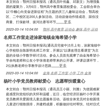
本文转自：鄂州日报本报讯（通讯员叶传鑫、邱新文）为增强集
团的凝聚力，3月6日，鄂州高中教育集团校委会、工会联合举办
以“巾帼心向党奋进新征程”为主题的庆三八趣味运动会，鄂高校
区、二中校区近200人参加活动。活动设做动作猜成语、踩你没
……更多
商量、打保龄球、拔河比赛等环节
2023-03-14 10:04:00
鄂州,高中教育,运动会,趣味,高中,运动
名师工作室走进涂家垴镇金海希望小学
本文转自：鄂州日报本报讯(通讯员宅俊中)3月上旬，涂家垴镇中
心学校联合陈新明名师工作室，开展以“以课改理念看课堂”为主
题的全镇小学数学研讨活动。参会人员首先观摩了由金海希望小
学余纯老师和公友小学张倩老师带来的公开课。评课议课环节，
……更多
2位执教老师分享教学设计思路
2023-03-14 10:04:00
金海,名师,工作室,小学,工作,金海
杨叶小学党员教师献爱心 志愿帮扶暖童心
本文转自：鄂州日报本报讯（通讯员王小丽、刘雅）为使困难家
庭感受到党组织的关怀和温暖，近日，临空经济区杨叶小学开展
党员教师关爱困境儿童志愿服务活动。该校全体党员对全校困境
儿童进行细致摸排，并建档成册，积极做好结对帮扶。结对仪式