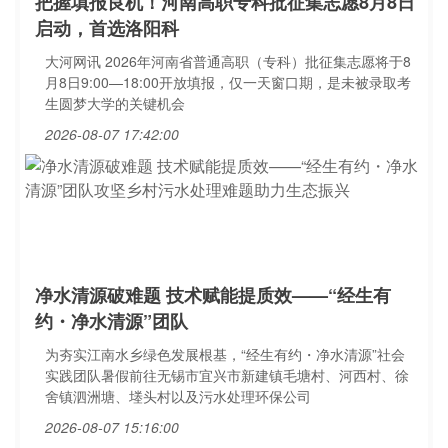
把握填报良机！河南高职专科批征集志愿8月8日
启动，首选洛阳科
大河网讯 2026年河南省普通高职（专科）批征集志愿将于8
月8日9:00—18:00开放填报，仅一天窗口期，是未被录取考
生圆梦大学的关键机会
2026-08-07 17:42:00
净水清源破难题 技术赋能提质效——“经生有
约・净水清源”团队
为夯实江南水乡绿色发展根基，“经生有约・净水清源”社会
实践团队暑假前往无锡市宜兴市新建镇毛塘村、河西村、徐
舍镇泗洲塘、堘头村以及污水处理环保公司
2026-08-07 15:16:00