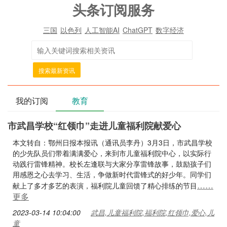
头条订阅服务
三国
以色列
人工智能AI
ChatGPT
数字经济
搜索最新资讯
我的订阅
教育
市武昌学校“红领巾”走进儿童福利院献爱心
本文转自：鄂州日报本报讯（通讯员李丹）3月3日，市武昌学校
的少先队员们带着满满爱心，来到市儿童福利院中心，以实际行
动践行雷锋精神。校长左逢联与大家分享雷锋故事，鼓励孩子们
用感恩之心去学习、生活，争做新时代雷锋式的好少年。同学们
……
献上了多才多艺的表演，福利院儿童回馈了精心排练的节目
更多
2023-03-14 10:04:00
武昌,儿童福利院,福利院,红领巾,爱心,儿
童