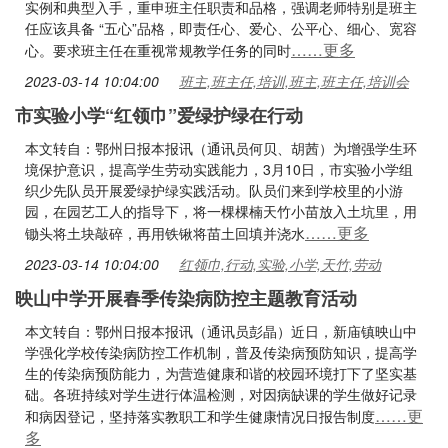
实例和典型入手，重申班主任职责和品格，强调老师特别是班主
任应该具备 “五心”品格，即责任心、爱心、公平心、细心、宽容
……更多
心。要求班主任在重视常规教学任务的同时
2023-03-14 10:04:00
班主,班主任,培训,班主,班主任,培训会
市实验小学“红领巾”爱绿护绿在行动
本文转自：鄂州日报本报讯（通讯员何贝、胡茜）为增强学生环
境保护意识，提高学生劳动实践能力，3月10日，市实验小学组
织少先队员开展爱绿护绿实践活动。队员们来到学校里的小游
园，在园艺工人的指导下，将一棵棵楠天竹小苗放入土坑里，用
……更多
锄头将土块敲碎，再用铁锹将苗土回填并浇水
2023-03-14 10:04:00
红领巾,行动,实验,小学,天竹,劳动
映山中学开展春季传染病防控主题教育活动
本文转自：鄂州日报本报讯（通讯员彭晶）近日，新庙镇映山中
学强化学校传染病防控工作机制，普及传染病预防知识，提高学
生的传染病预防能力，为营造健康和谐的校园环境打下了坚实基
础。各班持续对学生进行体温检测，对因病缺课的学生做好记录
……更
和病因登记，坚持落实教职工和学生健康情况日报告制度
多