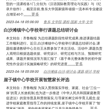
型的一流课程各1门,分别为《汉语国际教育理论与实践》与《纪
录片创作》。截至目前,鲁东大学国家级和省级一流本科专业建设
……更多
点增至40个
2023-04-18 05:06:00
鲁东,文学院,课程,国家,大学,文学
白沙滩镇中心学校举行课题总结研讨会
本文转自：齐鲁晚报 为总结课题阶段性研究成果,推进课题结题
工作顺利进行。近日,白沙滩镇中心学校举行课题总结研讨会,课
题组邀请教研中心主任王永辉参加了本次活动。活动中,课题负责
人焉明日根据选题依据、研究设计、研究过程与方法、预期研究
成果、课题开展情况等方面汇报了《基于单元整体教学的初中探
……更多
究性作业设计实施策略研究》的研究进度
2023-04-18 05:09:00
白沙滩镇,白沙,研讨会,课题,研讨,学校
崖子镇中心学校开展智慧家长评选
本文转自：齐鲁晚报 为深入贯彻落实学校、家庭、社会“三位一
体”的育人长效机制,也为进一步推进《中华人民共和国家庭教育
促进法》的宣传普及和贯彻落实,引导家长树立科学育儿观念,促
进学校家庭教育指导工作的持续发展,崖子镇中心学校开展了“智
……更多
慧家长”评选。崖中的各班家长广泛关注并热情参与