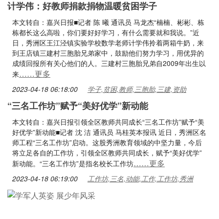
计学伟：好教师捐款捐物温暖贫困学子
本文转自：嘉兴日报■记者 陈 曦 通讯员 马龙杰“楠楠、彬彬、栋
栋都长这么高啦，你们要好好学习，有什么需要就和我说。”近
日，秀洲区王江泾镇实验学校数学老师计学伟拎着两箱牛奶，来
到王店镇三建村三胞胎兄弟家中，鼓励他们努力学习，用优异的
成绩回报所有关心他们的人。三建村三胞胎兄弟自2009年出生以
……更多
来
2023-04-18 06:18:00
学子,贫困,教师,三胞胎,三建,资助
“三名工作坊”赋予“美好优学”新动能
本文转自：嘉兴日报引领全区教师共同成长“三名工作坊”赋予“美
好优学”新动能■记者 沈 洁 通讯员 马桂英本报讯 近日，秀洲区名
师工程“三名工作坊”启动。这股秀洲教育领域的中坚力量，今后
将立足各自的工作坊，引领全区教师共同成长，赋予“美好优学”
……更多
新动能。“三名工作坊”是指名校长工作坊
2023-04-18 06:19:00
工作坊,三名,动能,工作,工作坊,秀洲