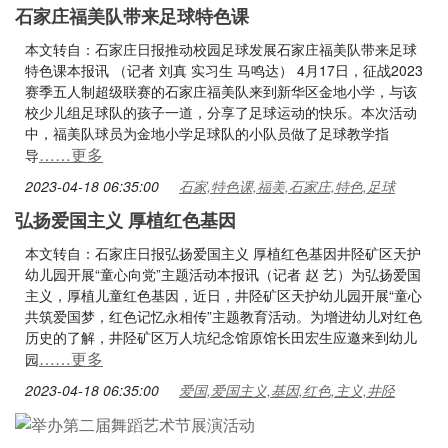
石家庄福美队带来足球特色课
本文转自：石家庄日报推动校园足球发展石家庄福美队带来足球
特色课本报讯 （记者 刘真 实习生 马鸣达） 4月17日，征战2023
赛季五人制超级联赛的石家庄福美队来到新华区金地小学，与该
校少儿组足球队的孩子一道，分享了足球运动的快乐。本次活动
中，福美队球员为金地小学足球队的小队员做了足球教学指
……更多
导
2023-04-18 06:35:00
石家,特色课,福美,石家庄,特色,足球
弘扬爱国主义 厚植红色基因
本文转自：石家庄日报弘扬爱国主义 厚植红色基因井陉矿区天护
幼儿园开展“童心向党”主题活动本报讯（记者 赵 艺）为弘扬爱国
主义，厚植儿童红色基因，近日，井陉矿区天护幼儿园开展“童心
共筑爱国梦，红色记忆永相传”主题教育活动。为增进幼儿对红色
历史的了解，井陉矿区万人坑纪念馆原馆长田宏生应邀来到幼儿
……更多
园
2023-04-18 06:35:00
爱国,爱国主义,基因,红色,主义,井陉