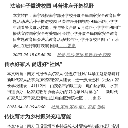
法治种子撒进校园 科普讲座开阔视野
本文转自：南宁晚报南宁部分学校开展全民国家安全教育日主
题活动法治种子撒进校园 科普讲座开阔视野◀民乐路小学学
生观看警犬展示技能，并与警犬合影▲月湾路小学学生利用广
播站宣传国家安全有关知识 长堽小学开展全民国家安全教育
日主题教育班会法治教育活动桂雅路小学开泰校区四（1）班
……更多
学生在进行演讲表演 园湖
2023-04-18 06:45:00
科普,法治,讲座,视野,种子,校园
传承好家风 促进好“社风”
本文转自：南方日报传承好家风 促进好“社风”14场主题活动讲好
新时代家风故事为加强家教家风建设，进一步推进村（社区）家
长学校建设，4月12日，由茂名市妇联主办，电白区妇联、水东
街道协办，区家庭教育协会承办的“好心家风润童心”——新时代
……更多
好家风进万千家庭活动走进电白区海滨社区
2023-04-18 06:46:00
社风,家风,家风,电白,家庭,活动
传技育才为乡村振兴充电蓄能
本文转自：南方日报雷州市乡村振兴人才驿站举办能力提升培训