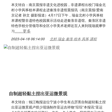
本文转自：南京晨报非遗文化进校园，非遗课程出校门瑞金北
村小学风筝校本课程走进秦淮非遗馆晨报讯（南京晨报/爱南
京记者 孙文 摄影报道）4月17日下午，瑞金北村小学风筝校
本课程暨非遗特色校园展示活动走进秦淮非遗馆。秦淮区非遗
特色学校分管领导和全区小学美术老师近百人来到现场观摩学
……更多
习
2023-04-18 06:14:00
北村,瑞金,秦淮,校本,风筝,课程
自制超轻黏土捏出亚运微景观
本文转自：钱江晚报这位宁波小学生有点厉害自制超轻黏土捏
出亚运微景观卢煜少现场制作亚运吉祥物“琮琮”本报讯“亚运