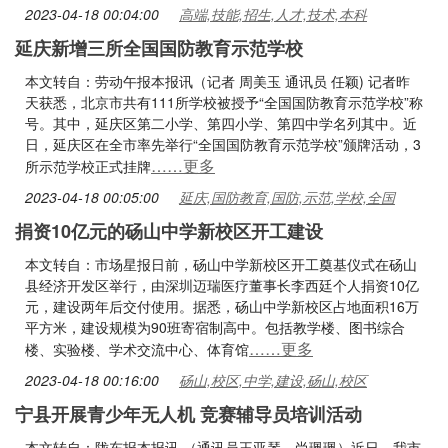
2023-04-18 00:04:00
高端,技能,招生,人才,技术,本科
延庆新增三所全国国防教育示范学校
本文转自：劳动午报本报讯（记者 周美玉 通讯员 任颖) 记者昨
天获悉，北京市共有111所学校被授予“全国国防教育示范学校”称
号。其中，延庆区第二小学、第四小学、第四中学名列其中。近
日，延庆区在全市率先举行“全国国防教育示范学校”颁牌活动，3
……更多
所示范学校正式挂牌
2023-04-18 00:05:00
延庆,国防教育,国防,示范,学校,全国
捐资10亿元的砀山中学新校区开工建设
本文转自：市场星报日前，砀山中学新校区开工奠基仪式在砀山
县经济开发区举行，由深圳迈瑞医疗董事长李西廷个人捐资10亿
元，建设两年后交付使用。据悉，砀山中学新校区占地面积16万
平方米，建设规模为90班寄宿制高中。包括教学楼、图书综合
……更多
楼、实验楼、学术交流中心、体育馆
2023-04-18 00:16:00
砀山,校区,中学,建设,砀山,校区
宁县开展青少年无人机 竞赛辅导员培训活动
本文转自：陇东报本报讯 （通讯员王亚琴、尚珮珮）近日，我市