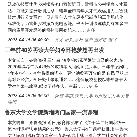
活动传技育才为乡村振兴充电蓄能近日，雷州市乡村振兴人才驿
站举办能力提升培训活动，辅导全市青年人才代表运用人工智能
技术进行公文写作，促进青年人才立足本职岗位的工作规范化、
标准化，为雷州乡村振兴充电蓄能。当天培训课邀请具有20多年
……更多
网站应用开发经验的雷州壹网创始人
2023-04-18 06:49:00
育才,振兴,乡村,雷州,雷州市,振兴
三年前48岁再读大学如今怀抱梦想再出发
本文转自：齐鲁晚报 三年前,48岁的彭素萍通过自己的努力,在
2020年高考中以479分的成绩考入闽南师范大学。三年来,她修完
4年本科学业,今年将提前毕业；更让她欣喜万分的是,自己已获上
海对外经贸大学研究生录取通知……这位该校创校以来年龄最大
……更多
学生的励志故事,感动了很多人。中新
2023-04-18 05:05:00
怀抱,年前,梦想,大学,对外经贸大学,齐鲁
晚报
鲁东大学文学院新增两门国家一流课程
本文转自：齐鲁晚报 近日,教育部发布了《关于第二批国家级一
流本科课程认定结果的公示》,鲁东大学共9门课程获批,其中鲁大
文学院2门课程立项国家一流课程,线上线下混合式与社会实践类