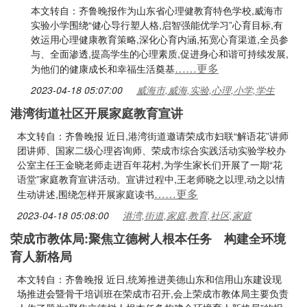
本文转自：齐鲁晚报作为山东省心理健教育特色学校,威海市
实验小学围绕“健心导行塑人格,启智强能优学习”心育目标,有
效运用心理健康教育策略,深化心育内涵,拓宽心育渠道,全员参
与、全面渗透,提高学生的心理素质,促进身心和谐可持续发展,
……更多
为他们的健康成长和幸福生活奠基
2023-04-18 05:07:00
威海市,威海,实验,心理,小学,学生
港湾街道社区开展家庭教育宣讲
本文转自：齐鲁晚报 近日,港湾街道邀请荣成市妇联“解语花”讲师
团讲师、国家二级心理咨询师、荣成市综合实践活动实验学校办
公室主任王金晓老师走进百年花村,为学生家长们开展了一期“花
语堂”家庭教育宣讲活动。宣讲过程中,王老师晓之以理,动之以情
……更多
生动讲述,围绕怎样开展家庭读书
2023-04-18 05:08:00
港湾,街道,家庭,教育,社区,家庭
荣成市教体局:聚焦立德树人根本任务 构建全环境
育人新格局
本文转自：齐鲁晚报 近日,统筹推进美德山东和信用山东建设现
场推进会暨骨干培训班在荣成市召开,会上荣成市教体局主要负责