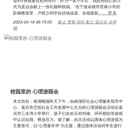
会9月份就要在杭州举行，作为一名小学生，我想用自己的方
式为亚运会献上一份礼物和祝福。”在宁波余姚市世南小学的
……更多
阶梯教室里，卢煜少同学自信地说道。在他面前
2023-04-18 06:15:00
黏土,景观,琮琮,黏土,亚运会,吉祥
物
校园里的 心理游园会
本文转自：南湖晚报昨天下午，由南湖区社会心理服务指导中
心、嘉兴市芯悦社会工作发展中心主办的心理游园会活动在嘉
兴市三水湾小学举行，孩子们在欢乐对对碰、环环相扣等游戏
中认识自我、释放压力。据了解，此次活动以团体心理游戏为
主要形式，以“心理嘉年华”为主题，通过团体活动对学生进行