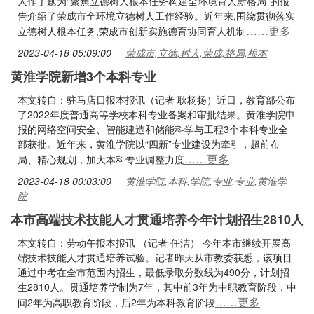
人作了题为“聚焦立德树人根本任务构建全环境育人新格局”的报
告介绍了荣成市全环境立德树人工作经验。近年来,围绕贯彻落实
……更多
立德树人根本任务,荣成市创新实施德育协同育人机制
2023-04-18 05:09:00
荣成市,立德,树人,荣成,格局,根本
黄淮学院新增3个本科专业
本文转自：驻马店日报本报讯（记者 耿杨扬）近日，教育部公布
了2022年度普通高等学校本科专业备案和审批结果。黄淮学院申
报的网络空间安全、智能建造和储能科学与工程3个本科专业全
部获批。近年来，黄淮学院以“四新”专业建设为牵引，超前布
……更多
局、精心规划，加大本科专业调整力度
2023-04-18 00:03:00
黄淮学院,本科,学院,专业,专业,黄淮学
院
本市高端技术技能人才贯通培养今年计划招生2810人
本文转自：劳动午报本报讯 （记者 任洁） 今年本市继续开展高
端技术技能人才贯通培养试验。记者昨天从市教委获悉，该项目
通过中考在全市范围内招生，最低录取分数线为490分，计划招
生2810人。贯通培养学制为7年，其中前3年为中职教育阶段，中
……更多
间2年为高职教育阶段，后2年为本科教育阶段