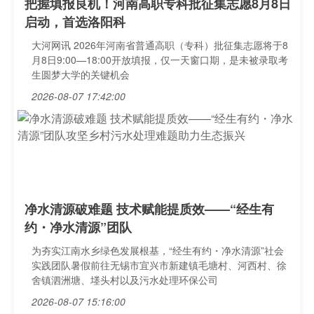
把握填报良机！河南高职专科批征集志愿8月8日
启动，首选洛阳科
大河网讯 2026年河南省普通高职（专科）批征集志愿将于8
月8日9:00—18:00开放填报，仅一天窗口期，是未被录取考
生圆梦大学的关键机会
2026-08-07 17:42:00
净水清源破难题 技术赋能提质效——“经生有
约・净水清源”团队
为夯实江南水乡绿色发展根基，“经生有约・净水清源”社会
实践团队暑假前往无锡市宜兴市新建镇毛塘村、河西村、徐
舍镇泗洲塘、堘头村以及污水处理环保公司
2026-08-07 15:16:00