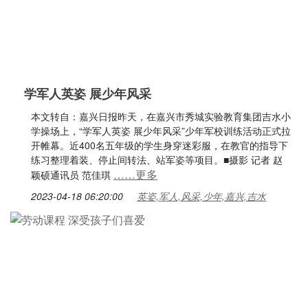
学军人英姿 展少年风采
本文转自：嘉兴日报昨天，在嘉兴市秀城实验教育集团吉水小
学操场上，“学军人英姿 展少年风采”少年军校训练活动正式拉
开帷幕。近400名五年级的学生身穿迷彩服，在教官的指导下
练习整理着装、停止间转法、站军姿等项目。■摄影 记者 赵
……更多
颖硕通讯员 范佳琪
2023-04-18 06:20:00
英姿,军人,风采,少年,嘉兴,吉水