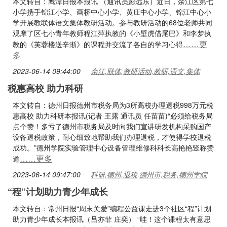
本文转自：鹰潭日报本报讯 （通讯员彭远东）近日，余江区第七
小学携手锦江小学、画桥中心小学、黄庄中心小学、锦江中心小
学开展教联体语文集体教研活动。参与教研活动的68位老师共同
观摩了区七小青年教师程江萍执教的《小壁虎借尾巴》和李梦执
……更
教的《芙蓉楼送辛渐》的课程并交流了各自的学习心得
多
2023-06-14 09:44:00
余江,联体,教研活动,教研,语文,集体
税惠高校 助力科研
本文转自：德州日报德州市税务局为3所高校办理退税998万元税
惠高校 助力科研本报讯(记者 王露 通讯员 任苗苗)“必须给税务局
点个赞！多亏了德州市税务局及时向我们宣讲研发机构采购国产
设备退税政策，耐心细致地帮助我们办理退税，才使得学校退税
成功。”德州学院实验管理中心设备管理维修科科长高艳艳竖称赞
……更多
道
2023-06-14 09:47:00
科研,德州,退税,德州市,税务,德州学院
“程”计划助力青少年成长
本文转自：常州日报“周末关爱”编程公益课走进3个社区“程”计划
助力青少年成长本报讯（吕亦菲 庄奕） “哇！这个课程太有意思