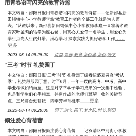
用青春谱写闪亮的教育诗篇
本文转自：邵阳日报用青春谱写闪亮的教育诗篇——记新邵县新
田铺镇中心小学教师李鑫“教育工作者的全部工作就是为人师
表。”从教以来，新邵县新田铺镇中心小学教师李鑫一直将著名教
育家叶圣陶的话奉为座右铭，用真心关爱每一名学生，用爱心为
……
学生点亮人生的灯塔。潜心学习 探索实践为抓好教学工作
更多
2023-06-14 09:28:00
诗篇,青春,教育,新邵县,新邵,语文
“三考”时节 礼赞园丁
本文转自：邵阳日报“三考”时节 礼赞园丁编者按盛夏炎炎“考试
季”，礼赞殷殷园丁意。时至6月，一年一度的高考、中考、高中
学业考试如约而至。这是对莘莘学子学习成果的一次集中检验，
也是和学生们心手相牵、并肩作战的老师们冀望丰收的关键节
……更多
点。三尺讲台勤耕耘，四季芳华育桃李
2023-06-14 09:28:00
园丁,时节,园丁,梦之队,时节,邵阳
倾注爱心育蓓蕾
本文转自：邵阳日报倾注爱心育蓓蕾——记双清区中河街小学教