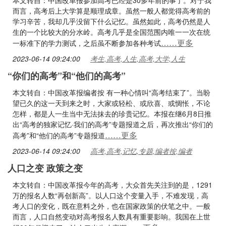
本文转自：中国改革报参加高考已经是30多年前的事了。对于我
而言，高考后上大学算是顺理成章。虽然一般人都觉得高考前的
学习辛苦，我却几乎没留下什么记忆。虽然如此，高考仍然是人
生的一个比较大的分水岭。高考几乎是全国范围内唯一一次在统
……更多
一标准下的学力测试，之后虽不断参加各种考试
2023-06-14 09:24:00
考生,高考,人生,高考,大学,人生
“你们的高考”和“他们的高考”
本文转自：中国改革报编者按 有一种心情叫“高考结束了”。当盼
望已久的这一天到来之时，大家或轻松、或欣喜、或惆怅，不论
怎样，都是人一生当中无法抹去的珍贵记忆。本报在继6月8日推
出“高考的独家记忆·我们的高考”专题报道之后，再次推出“你们的
……更多
高考”和“他们的高考”专题报道
2023-06-14 09:24:00
高考,高考,记忆,专题,编者按,编者
人口之变 政策之变
本文转自：中国改革报今年的高考，大众首先关注到的是，1291
万的报名人数“再创新高”。以人口这个变量入手，不难发现，高
考人口的变化，既在意料之外，也在国家政策的伏笔之中。一般
而言，人口自然变动对高考报名人数具有重要影响。我国在上世