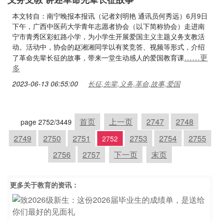
本文转自：南宁晚报本报讯（记者刘明艳 通讯员何秀远）6月9日
下午，广西中医药大学青年志愿者协会（以下简称协会）走进南
宁市青秀区彩虹路小学，为小学生开展爱国主义主题义务支教活
动。活动中，协会的赵湘湘同学以有奖竞答、视频等形式，介绍
……更
了革命先辈长征的故事，带来一堂生动感人的爱国教育课
多
2023-06-13 06:55:00
长征,先辈,义务,革命,故事,爱国
首页
上一页
2747
2748
page 2752/3449
2749
2750
2751
2753
2754
2755
2752
2756
2757
下一页
末页
更多关于
教育
的资讯：