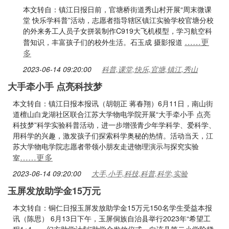
本文转自：镇江日报日前，官塘桥街道秀山村开展“周末微课
堂 快乐学科普”活动，志愿者指导辖区镇江实验学校官塘分校
的外来务工人员子女拼装制作C919大飞机模型，学习航空科
……更
普知识，丰富孩子们的校外生活。石玉成 摄影报道
多
2023-06-14 09:20:00
科普,课堂,快乐,官塘,镇江,秀山
大手牵小手 点亮科技梦
本文转自：镇江日报本报讯（胡朝正 蒋春翔）6月11日，南山街
道檀山白龙湖社区联合江苏大学物电学院开展“大手牵小手 点亮
科技梦”科学实验科普活动，进一步增强青少年学科学、爱科学、
用科学的兴趣，激发孩子们探索科学奥秘的热情。活动当天，江
苏大学物电学院志愿者带领小朋友走进物理演示与探究实验
……更多
室
2023-06-14 09:20:00
大手,小手,科技,科普,科学,实验
玉屏发放助学金15万元
本文转自：铜仁日报玉屏发放助学金15万元150名学生受益本报
讯（陈思） 6月13日下午，玉屏侗族自治县举行2023年“希望工