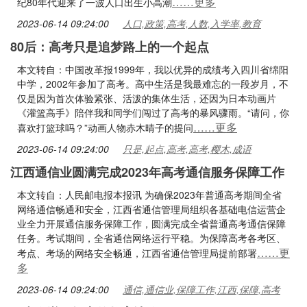
……更多
纪80年代迎来了一波人口出生小高潮
2023-06-14 09:24:00
人口,政策,高考,人数,入学率,教育
80后：高考只是追梦路上的一个起点
本文转自：中国改革报1999年，我以优异的成绩考入四川省绵阳
中学，2002年参加了高考。高中生活是我最难忘的一段岁月，不
仅是因为首次体验紧张、活泼的集体生活，还因为日本动画片
《灌篮高手》陪伴我和同学们闯过了高考的暴风骤雨。“请问，你
……更多
喜欢打篮球吗？”动画人物赤木晴子的提问
2023-06-14 09:24:00
只是,起点,高考,高考,樱木,成语
江西通信业圆满完成2023年高考通信服务保障工作
本文转自：人民邮电报本报讯 为确保2023年普通高考期间全省
网络通信畅通和安全，江西省通信管理局组织各基础电信运营企
业全力开展通信服务保障工作，圆满完成全省普通高考通信保障
任务。考试期间，全省通信网络运行平稳。为保障高考各考区、
……更
考点、考场的网络安全畅通，江西省通信管理局提前部署
多
2023-06-14 09:24:00
通信,通信业,保障工作,江西,保障,高考