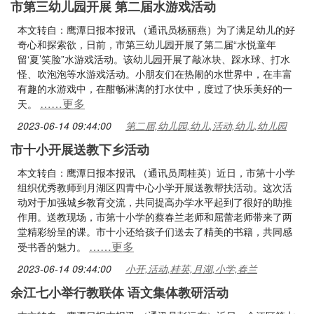
市第三幼儿园开展 第二届水游戏活动
本文转自：鹰潭日报本报讯 （通讯员杨丽燕）为了满足幼儿的好
奇心和探索欲，日前，市第三幼儿园开展了第二届“水悦童年
留‘夏’笑脸”水游戏活动。该幼儿园开展了敲冰块、踩水球、打水
怪、吹泡泡等水游戏活动。小朋友们在热闹的水世界中，在丰富
有趣的水游戏中，在酣畅淋漓的打水仗中，度过了快乐美好的一
……更多
天。
2023-06-14 09:44:00
第二届,幼儿园,幼儿,活动,幼儿,幼儿园
市十小开展送教下乡活动
本文转自：鹰潭日报本报讯 （通讯员周桂英）近日，市第十小学
组织优秀教师到月湖区四青中心小学开展送教帮扶活动。这次活
动对于加强城乡教育交流，共同提高办学水平起到了很好的助推
作用。送教现场，市第十小学的蔡春兰老师和屈蕾老师带来了两
堂精彩纷呈的课。市十小还给孩子们送去了精美的书籍，共同感
……更多
受书香的魅力。
2023-06-14 09:44:00
小开,活动,桂英,月湖,小学,春兰
余江七小举行教联体 语文集体教研活动