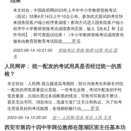
结果
本文转自：中国政府网2023年上半年中小学教师资格考试
（面试）结果6月14日上午10点公布。参加此次面试的考生快
来国务院客户端小程序查成绩！查询方式进入国务院客户端小
程序中小学教师资格考试成绩查询页面，输入【姓名】和【证
件号码】，即可查面试结果！（中小学教师资格考试成绩查询
……更多
服务由教育部教育考试院提
2023-06-14 10:21:00
资格考试,资格,教师,结果,考试,国
务
人民网评： 统一配发的考试用具是否经过统一的质
检？
本文转自：人民网-观点频道高考期间，部分河南考生和家长对统
一配发的用笔质量提出质疑。一些考生反映，考试中配发的中性
笔质量差，出现出墨过多或断墨的情况，导致书写卷面不整洁，
甚至无法书写。消息传出，迅速引发广泛关注和热议。为了给考
……更多
生营造良好的考试氛围，各地都积极行动
2023-06-14 10:35:00
统一,人民网,用具,考试,人民,文具
西安市第四十四中学两位教师在莲湖区班主任基本功