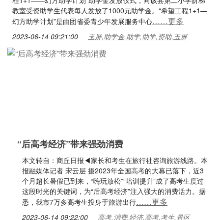
程1+1——幻方助学计划”助学金发放仪式，向该县第二小学阶梯
教室受资助学生代表每人发放了1000元助学金。“希望工程1+1—
……更多
幻方助学计划”是由团省委青少年发展服务中心
2023-06-14 09:21:00
玉屏,助学金,助学,助学,资助,玉屏
“后高考经济”带来强劲消费
本文转自：商丘日报◀家长和考生在旅行社咨询旅游线路。本
报融媒体记者 宋云层 摄2023年全国高考的大幕已落下，近3
个月超长暑假已到来，“嗨玩放松”“培训提升”成了高考生度过
这段时光的关键词，为“后高考经济”注入强大的消费活力。据
……更多
悉，我市7万多高考生投身于旅游出行
2023-06-14 09:22:00
高考,消费,经济,高考,考生,景区