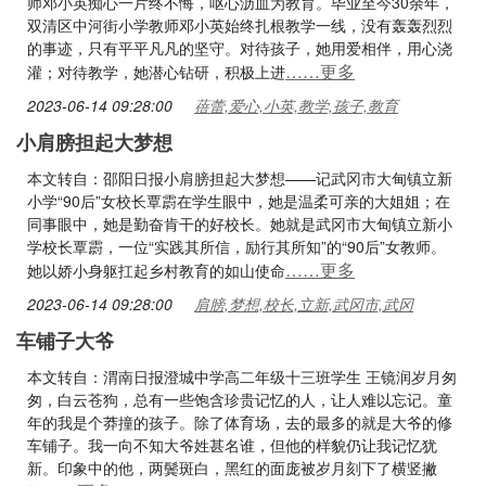
师邓小英痴心一片终不悔，呕心沥血为教育。毕业至今30余年，
双清区中河街小学教师邓小英始终扎根教学一线，没有轰轰烈烈
的事迹，只有平平凡凡的坚守。对待孩子，她用爱相伴，用心浇
……更多
灌；对待教学，她潜心钻研，积极上进
2023-06-14 09:28:00
蓓蕾,爱心,小英,教学,孩子,教育
小肩膀担起大梦想
本文转自：邵阳日报小肩膀担起大梦想——记武冈市大甸镇立新
小学“90后”女校长覃霨在学生眼中，她是温柔可亲的大姐姐；在
同事眼中，她是勤奋肯干的好校长。她就是武冈市大甸镇立新小
学校长覃霨，一位“实践其所信，励行其所知”的“90后”女教师。
……更多
她以娇小身躯扛起乡村教育的如山使命
2023-06-14 09:28:00
肩膀,梦想,校长,立新,武冈市,武冈
车铺子大爷
本文转自：渭南日报澄城中学高二年级十三班学生 王镜润岁月匆
匆，白云苍狗，总有一些饱含珍贵记忆的人，让人难以忘记。童
年的我是个莽撞的孩子。除了体育场，去的最多的就是大爷的修
车铺子。我一向不知大爷姓甚名谁，但他的样貌仍让我记忆犹
新。印象中的他，两鬓斑白，黑红的面庞被岁月刻下了横竖撇