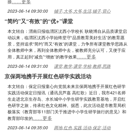
……更多
捺
2023-06-14 09:30:00
铺子,大爷,大爷,生活,铺子,背心
“简约”又“有效”的“优+”课堂
本文转自：渭南日报临渭区沋西小学校长 耿晓博自从品质课堂启
动以来，临渭区沋西小学始终坚守“品质教育美好生活”的教育愿
景，坚持追求“简约”而又“有效”的课堂，力争所有课堂教学思路从
全体教师中来，再到全体教师中去，被教师充分认可，又便于应
……更多
用，真正起到“减负”“增效”的教学效果
2023-06-14 09:31:00
课堂,教学,课堂,学校,教师,思路
京保两地携手开展红色研学实践活动
本文转自：保定日报童心向党筑未来京保两地携手开展红色研学
实践活动保定日报讯（通讯员芦嘉 高红歌）近日，我市421名师
生走进北京生存岛、水长城中小学生研学实践教育基地，开启红
色研学之旅，传承红色文化精神。据悉，此次活动是市教育局积
极落实《教育部等11部门关于推进中小学生研学旅行的意见》和
……更多
教育部印发的
2023-06-14 09:35:00
两地,红色,实践,活动,保定,活动