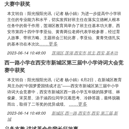
大赛中获奖
本文转自：阳光报阳光讯（记者 杨小娟）为进一步提高中小学班
主任的专业能力和水平，切实发挥好班主任在落实立德树人根本
任务中的骨干作用，莲湖区教育局举办了班主任基本功大赛。西
安市第四十四中学李亚仙、黄青两位老师代表学校参赛，经过育
人故事、带班方略、主题班会三轮比赛，李亚仙、黄青凭借扎实
……更多
的基本功在本次比
2023-06-14 10:48:00
莲湖区,莲湖,西安市,班主,西安,基本功
西一路小学在西安市新城区第三届中小学诗词大会竞
赛中获奖
本文转自：阳光报阳光讯（记者 杨小娟）6月2日，在新城区教育
局主办的“中国梦爱国情成才志”——西安市新城区第三届中小学
诗词大会竞赛中，西安市新城区西一路小学五年级的陈梦瑶、林
俊豪、宋昊昱、汤子涵四位同学沉着思考、冷静答题，最终脱颖
……更多
而出，取得了二等奖的优异成绩。
2023-06-14 10:48:00
新城区,西一路,西安市,西安,第三届,新
城
义务支教 讲述革命先辈长征故事