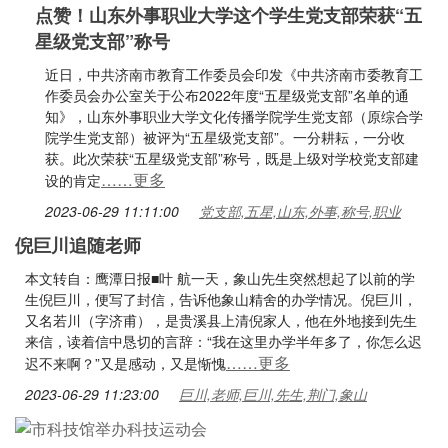
点赞！山东外事职业大学这个学生党支部荣获“五
星级党支部”称号
近日，中共济南市教育工作委员会印发《中共济南市委教育工
作委员会办公室关于公布2022年度“五星级党支部”名单的通
知》，山东外事职业大学文化传播学院学生党支部（原综合学
院学生党支部）被评为“五星级党支部”。一分耕耘，一分收
获。此次荣获“五星级党支部”称号，既是上级对学校党支部建
……更多
设的肯定
2023-06-29 11:11:00
党支部,五星,山东,外事,称号,职业
倪巨川追随老师
本文转自：鹰潭日报■叶 航一天，象山先生突然想起了以前的学
生倪巨川，便写了封信，告诉他象山精舍的办学情况。倪巨川，
又名若川（字济甫），是贵溪县上清倪家人，他在外地接到先生
来信，读着信中恳切的言辞：“我在这里办学半年多了，你怎么迟
……更多
迟不来啊？”又是感动，又是惭愧
2023-06-29 11:23:00
巨川,老师,巨川,先生,荆门,象山