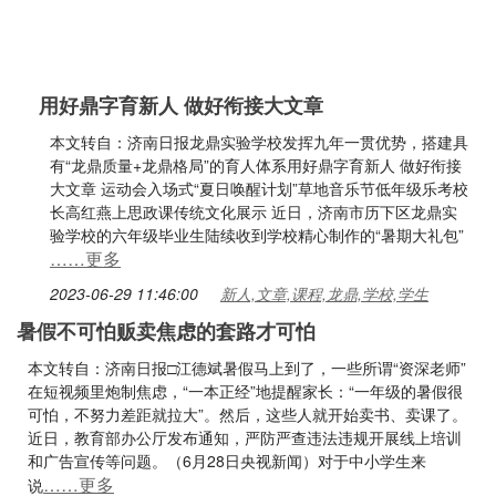
用好鼎字育新人 做好衔接大文章
本文转自：济南日报龙鼎实验学校发挥九年一贯优势，搭建具
有“龙鼎质量+龙鼎格局”的育人体系用好鼎字育新人 做好衔接
大文章 运动会入场式“夏日唤醒计划”草地音乐节低年级乐考校
长高红燕上思政课传统文化展示 近日，济南市历下区龙鼎实
验学校的六年级毕业生陆续收到学校精心制作的“暑期大礼包”
……更多
2023-06-29 11:46:00
新人,文章,课程,龙鼎,学校,学生
暑假不可怕贩卖焦虑的套路才可怕
本文转自：济南日报□江德斌暑假马上到了，一些所谓“资深老师”
在短视频里炮制焦虑，“一本正经”地提醒家长：“一年级的暑假很
可怕，不努力差距就拉大”。然后，这些人就开始卖书、卖课了。
近日，教育部办公厅发布通知，严防严查违法违规开展线上培训
和广告宣传等问题。（6月28日央视新闻）对于中小学生来
……更多
说