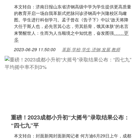
本文转自：济南日报山东省济钢高级中学为学生提供更高质量
的教育开启一场自我革新式把脉问诊济钢高中兴隆校区鸟瞰
图。学生进行科创学习。孟子曾在《告子下》中以“故天将降
大任于斯人也，必先苦其心志，劳其筋骨，饿其体肤”的名言
……更
来警醒世人：生而为人当顺境之中知忧患，奋发图强
多
2023-06-29 11:50:00
革新,学校,学生,济钢,发展,教师
重磅！2023成都小升初“大摇号”录取结果公布：
“四七九”平
本文转自：封面新闻封面新闻记者 何方迪6月29日上午，成都