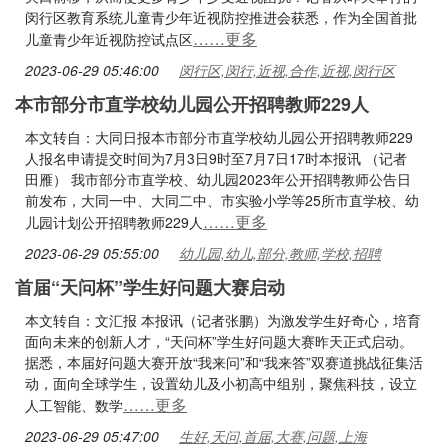
闵行区教育系统儿童青少年近视防控推进会获悉，作为全国首批
……更多
儿童青少年近视防控试点区
2023-06-29 05:46:00
闵行区,闵行,近视,合作,近视,闵行区
本市部分市直学校幼儿园公开招聘教师229人
本文转自：大同日报本市部分市直学校幼儿园公开招聘教师229
人报名申请提交时间为7月3日9时至7月7日17时本报讯 （记者
田雁） 我市部分市直学校、幼儿园2023年公开招聘教师公告日
前发布，大同一中、大同二中、市实验小学等25所市直学校、幼
……更多
儿园计划公开招聘教师229人
2023-06-29 05:55:00
幼儿园,幼儿,部分,教师,学校,招聘
首届“天问杯”学生好问题大赛启动
本文转自：文汇报 本报讯（记者张鹏）为激发学生好奇心，培育
面向未来的创新人才，“天问杯”学生好问题大赛昨天正式启动。
据悉，本届好问题大赛开放“我来问”和“我来答”双赛道挑战征集活
动，面向全球学生，设置幼儿及小初高中组别，聚焦科技，设立
……更多
人工智能、数学
2023-06-29 05:47:00
生好,天问,首届,大赛,问题,上海