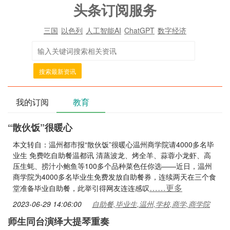
头条订阅服务
三国
以色列
人工智能AI
ChatGPT
数字经济
搜索最新资讯
我的订阅
教育
“散伙饭”很暖心
本文转自：温州都市报“散伙饭”很暖心温州商学院请4000多名毕
业生 免费吃自助餐温都讯 清蒸波龙、烤全羊、蒜蓉小龙虾、高
压生蚝、捞汁小鲍鱼等100多个品种菜色任你选——近日，温州
商学院为4000多名毕业生免费发放自助餐券，连续两天在三个食
……更多
堂准备毕业自助餐，此举引得网友连连感叹
2023-06-29 14:06:00
自助餐,毕业生,温州,学校,商学,商学院
师生同台演绎大提琴重奏