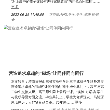
……
“对上高中的孩子该如何进行家庭教育”的问题而困惑时
更多
2023-06-29 11:49:00
立交桥,领航,学生,学生,济南,读书
会
营造追求卓越的“磁场”让同伴同向同行
本文转自：济南日报山东省实验中学用三年成就学生终身发展
营造追求卓越的“磁场”让同伴同向同行 毕业典礼上，高三与高
二学生交接火炬。高三师生同上最后一课。“实验·对话场”学生
与校领导面对面交流。毕业典礼上，学生为老师送花。鸟随鸾
……更多
凤飞腾远，人伴贤良品自高。75年来
2023-06-29 11:50:00
磁场,追求卓越,同伴,学生,实验,老