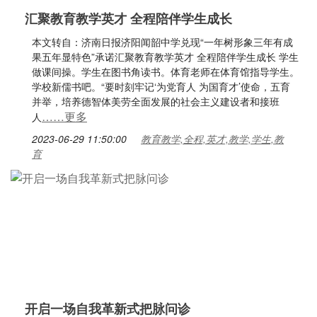
汇聚教育教学英才 全程陪伴学生成长
本文转自：济南日报济阳闻韶中学兑现“一年树形象三年有成
果五年显特色”承诺汇聚教育教学英才 全程陪伴学生成长 学生
做课间操。学生在图书角读书。体育老师在体育馆指导学生。
学校新儒书吧。“要时刻牢记‘为党育人 为国育才’使命，五育
并举，培养德智体美劳全面发展的社会主义建设者和接班
……更多
人
2023-06-29 11:50:00
教育教学,全程,英才,教学,学生,教
育
开启一场自我革新式把脉问诊