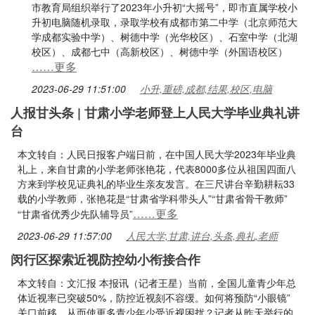
市教育局组织举行了2023年小升初“大摇号”，即市直属学校小
升初电脑随机录取，录取学校有成都市第二中学（北京师范大
学成都实验中学）、树德中学（光华校区）、石室中学（北湖
校区）、成都七中（高新校区）、树德中学（外国语校区）
……更多
2023-06-29 11:51:00
小升,重磅,成都,结果,校区,电脑
人报甘头条 | 甘肃小学老师登上人民大学毕业典礼讲
台
本文转自：人民日报客户端日前，在中国人民大学2023年毕业典
礼上，来自甘肃的小学老师张艳花，代表8000多位从祖国四面八
方来到学校见证典礼的毕业生亲友发言。在三尺讲台辛勤耕耘33
载的小学教师，张艳花是“甘肃省学科带头人”“甘肃省骨干教师”
……更多
“甘肃省优秀少先队辅导员”
2023-06-29 11:57:00
人民大学,甘肃,讲台,头条,典礼,老师
闵行区探索近视防控幼小衔接合作
本文转自：文汇报 本报讯（记者王星）当前，全国儿童青少年总
体近视率已突破50%，防控近视刻不容缓。如何将预防“小眼镜”
关口前移，从而使更多青少年少受近视困扰？记者从昨天举行的