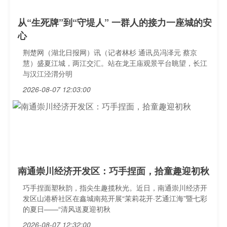
从“生死牌”到“守堤人” 一群人的接力一座城的安
心
荆楚网（湖北日报网）讯（记者林杉 通讯员冯泽元 蔡京
慧）盛夏江城，两江交汇。站在龙王庙观景平台眺望，长江
与汉江泾渭分明
2026-08-07 12:03:00
南通崇川经济开发区：巧手捏面，拾童趣迎初秋
巧手捏面塑秋韵，指尖生趣揽秋光。近日，南通崇川经济开
发区山港桥社区在鑫城南苑开展“茉莉花开·艺通江海”暨七彩
的夏日——“清风送夏迎初秋
2026-08-07 12:32:00