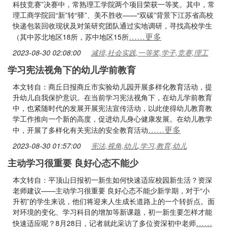
科技竞赛”决赛中，常熟理工学院两个项目荣获一等奖。其中，常
理工商学院回“新”转“驿”、美不胜收——“双碳”背景下江苏省高校
快递包装回收现状及对策研究团队通过实地调研，寻找高校学生
……更多
（其中苏北地区18所，苏中地区15所
2023-08-30 02:08:00
减排,社会实践,一等奖,学子,竞赛,理工
学习宪法视角下的幼儿学前教育
本文转自：商丘日报商丘市实验幼儿园开展多样化教育活动，提
升幼儿自我保护意识。在当前学习宪法视角下，在幼儿学前教育
中，也紧随时代的发展开展宪法宣传活动，以此使得幼儿教育教
学工作推向一个新的高度，促进幼儿身心健康发展。在幼儿教学
……更多
中，开展了多样化有关宪法的安全教育活动
2023-08-30 01:57:00
宪法,视角,幼儿,学习,教育,幼儿
主动学习很重要 良好心态不能少
本文转自：平顶山日报初一新生如何快速适应校园新生活？资深
老师建议——主动学习很重要 良好心态不能少新学期，对于“小
升初”的学生来说，他们将迎来人生成长道路上的一个转折点。面
对环境的变化、学习科目的增加等新课题，初一新生要怎样才能
……
快速适应呢？8月28日，记者就此采访了多位资深初中老师