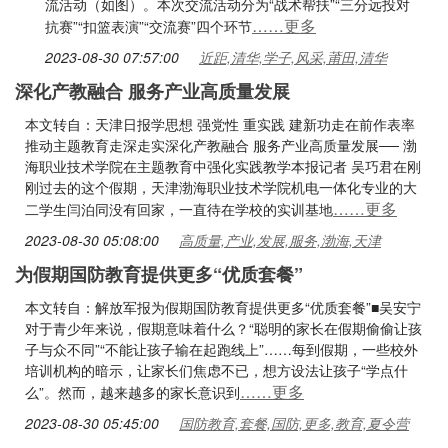
流活动（如图）。本次交流活动分为“战术帮扶”“三分远投对
……更多
抗赛”“扣篮表演”“交流赛”四个环节
2023-08-30 07:57:00
近距,清华,学子,风采,莆田,清华
深化产教融合 服务产业高质量发展
本文转自：天津日报学思想 强党性 重实践 建新功走在前作表率
推动主题教育走深走实深化产教融合 服务产业高质量发展── 渤
海职业技术学院在主题教育中强化实践教学本报记者 吴巧君在刚
刚过去的这个假期，天津渤海职业技术学院机电一体化专业的大
……更多
二学生闫泊同没有回家，一直待在学校的实训基地
2023-08-30 05:08:00
高质量,产业,发展,服务,渤海,天津
为假期国防教育提供更多“优质套餐”
本文转自：解放军报为假期国防教育提供更多“优质套餐”■吴安宁
对于青少年来说，假期意味着什么？“聪明的家长在假期偷偷让孩
子与众不同”“不能让孩子输在起跑线上”……每到假期，一些校外
培训机构的暗示，让家长们焦虑不已，想方设法让孩子“学点什
……更多
么”。然而，越来越多的家长意识到
2023-08-30 05:45:00
国防教育,套餐,国防,更多,教育,夏令营