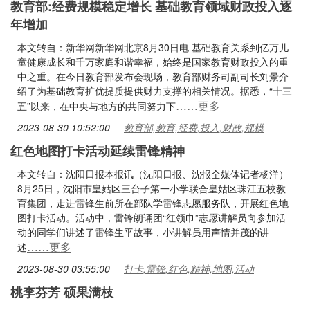
教育部:经费规模稳定增长 基础教育领域财政投入逐
年增加
本文转自：新华网新华网北京8月30日电 基础教育关系到亿万儿
童健康成长和千万家庭和谐幸福，始终是国家教育财政投入的重
中之重。在今日教育部发布会现场，教育部财务司副司长刘景介
绍了为基础教育扩优提质提供财力支撑的相关情况。据悉，“十三
……更多
五”以来，在中央与地方的共同努力下
2023-08-30 10:52:00
教育部,教育,经费,投入,财政,规模
红色地图打卡活动延续雷锋精神
本文转自：沈阳日报本报讯（沈阳日报、沈报全媒体记者杨洋）
8月25日，沈阳市皇姑区三台子第一小学联合皇姑区珠江五校教
育集团，走进雷锋生前所在部队学雷锋志愿服务队，开展红色地
图打卡活动。活动中，雷锋朗诵团“红领巾”志愿讲解员向参加活
动的同学们讲述了雷锋生平故事，小讲解员用声情并茂的讲
……更多
述
2023-08-30 03:55:00
打卡,雷锋,红色,精神,地图,活动
桃李芬芳 硕果满枝