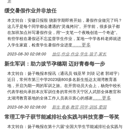
务
缓交暑假作业并非放任
本文转自：安徽日报殷 骁新学期即将开始，暑假作业做完了吗？
这几乎是每个同学都会遭遇的“灵魂拷问”。开学前，很多孩子都
在加班加点补写暑假作业，用“一支笔一个夜晚创造一个奇迹”。
有些学校在暑假还不忘监督学生作业，某地一中学各科老师就进
……更多
入学生家庭，检查学生暑假作业进度
2023-08-30 02:08:00
放任,作业,作业,学生,孩子,家长
新生军训：助力拔节孕穗期 迈好青春每一步
本文转自：扬子晚报本报讯（通讯员 钱亚琴 刘琰 记者 郭靖宇）
近日，常州市第三中学2023级800多名新生抵达太湖湾教育基
地，开启为期一周的军训之旅。在开营动员大会上，杨尧中校长
代表学校向承担本次军训任务的常州市天宁区人武部全体教官和
……更多
太湖湾教育基地的全体工作人员表示衷心的感谢
2023-08-30 02:08:00
新生,青春,教官,同学,训练,爱国
常理工学子获节能减排社会实践与科技竞赛一等奖
本文转自：扬子晚报在第十六届“全国大学生节能减排社会实践与