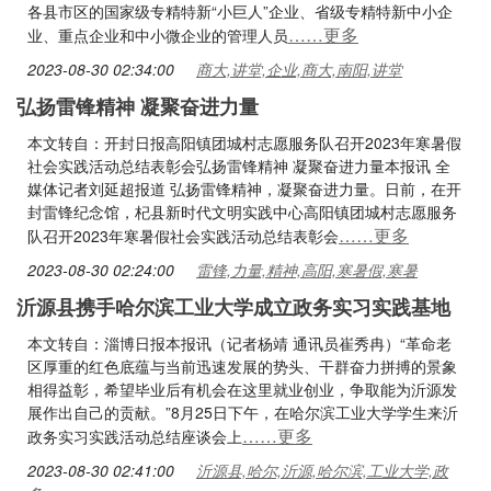
各县市区的国家级专精特新“小巨人”企业、省级专精特新中小企
……更多
业、重点企业和中小微企业的管理人员
2023-08-30 02:34:00
商大,讲堂,企业,商大,南阳,讲堂
弘扬雷锋精神 凝聚奋进力量
本文转自：开封日报高阳镇团城村志愿服务队召开2023年寒暑假
社会实践活动总结表彰会弘扬雷锋精神 凝聚奋进力量本报讯 全
媒体记者刘延超报道 弘扬雷锋精神，凝聚奋进力量。日前，在开
封雷锋纪念馆，杞县新时代文明实践中心高阳镇团城村志愿服务
……更多
队召开2023年寒暑假社会实践活动总结表彰会
2023-08-30 02:24:00
雷锋,力量,精神,高阳,寒暑假,寒暑
沂源县携手哈尔滨工业大学成立政务实习实践基地
本文转自：淄博日报本报讯（记者杨靖 通讯员崔秀冉）“革命老
区厚重的红色底蕴与当前迅速发展的势头、干群奋力拼搏的景象
相得益彰，希望毕业后有机会在这里就业创业，争取能为沂源发
展作出自己的贡献。”8月25日下午，在哈尔滨工业大学学生来沂
……更多
政务实习实践活动总结座谈会上
2023-08-30 02:41:00
沂源县,哈尔,沂源,哈尔滨,工业大学,政