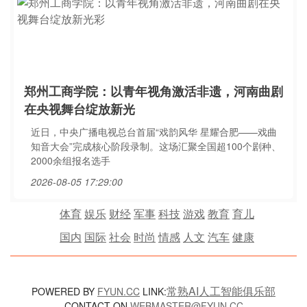
郑州工商学院：以青年视角激活非遗，河南曲剧
在央视舞台绽放新光
近日，中央广播电视总台首届“戏韵风华 星耀合肥——戏曲
知音大会”完成核心阶段录制。这场汇聚全国超100个剧种、
2000余组报名选手
2026-08-05 17:29:00
体育
娱乐
财经
军事
科技
游戏
教育
育儿
国内
国际
社会
时尚
情感
人文
汽车
健康
常熟AI人工智能俱乐部
POWERED BY
FYUN.CC
LINK:
CONTACT ON
WEBMASTER@FYUN.CC