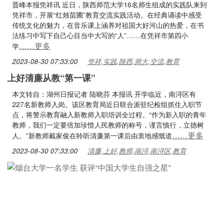
晋峰本报凭祥讯 近日，陕西师范大学16名师生组成的实践队来到
凭祥市，开展“红烛苗圃”教育交流实践活动。在经典诵读中感受
传统文化的魅力，在音乐课上涵养对祖国大好河山的热爱，在书
法练习中写下自己心目当中大写的“人”……在凭祥市第四小
……更多
学
2023-08-30 07:33:00
凭祥,实践,陕西,师大,交流,教育
上好清廉从教“第一课”
本文转自：湖州日报记者 陆晓芬 本报讯 开学临近，南浔区有
227名新教师入岗。该区教育局近日联合派驻纪检组抓住入职节
点，将警示教育融入新教师入职培训全过程。“作为新入职的青年
教师，我们一定要倍加珍惜人民教师的称号，谨言慎行，立德树
……更多
人。”新教师戴家俊在聆听清廉第一课后由衷地感慨道
2023-08-30 07:33:00
清廉,上好,教师,南浔,南浔区,教育