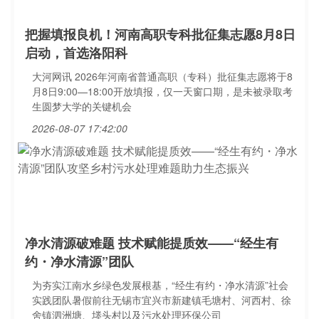
把握填报良机！河南高职专科批征集志愿8月8日
启动，首选洛阳科
大河网讯 2026年河南省普通高职（专科）批征集志愿将于8
月8日9:00—18:00开放填报，仅一天窗口期，是未被录取考
生圆梦大学的关键机会
2026-08-07 17:42:00
净水清源破难题 技术赋能提质效——“经生有
约・净水清源”团队
为夯实江南水乡绿色发展根基，“经生有约・净水清源”社会
实践团队暑假前往无锡市宜兴市新建镇毛塘村、河西村、徐
舍镇泗洲塘、堘头村以及污水处理环保公司