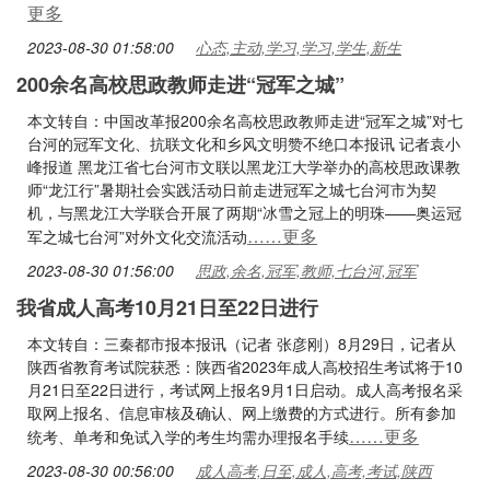
更多
2023-08-30 01:58:00
心态,主动,学习,学习,学生,新生
200余名高校思政教师走进“冠军之城”
本文转自：中国改革报200余名高校思政教师走进“冠军之城”对七
台河的冠军文化、抗联文化和乡风文明赞不绝口本报讯 记者袁小
峰报道 黑龙江省七台河市文联以黑龙江大学举办的高校思政课教
师“龙江行”暑期社会实践活动日前走进冠军之城七台河市为契
机，与黑龙江大学联合开展了两期“冰雪之冠上的明珠——奥运冠
……更多
军之城七台河”对外文化交流活动
2023-08-30 01:56:00
思政,余名,冠军,教师,七台河,冠军
我省成人高考10月21日至22日进行
本文转自：三秦都市报本报讯（记者 张彦刚）8月29日，记者从
陕西省教育考试院获悉：陕西省2023年成人高校招生考试将于10
月21日至22日进行，考试网上报名9月1日启动。成人高考报名采
取网上报名、信息审核及确认、网上缴费的方式进行。所有参加
……更多
统考、单考和免试入学的考生均需办理报名手续
2023-08-30 00:56:00
成人高考,日至,成人,高考,考试,陕西