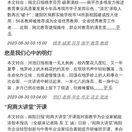
本文转自：闽北日报桃李芬芳 硕果满枝——南平市多维发力推进
教育事业高质量发展今年高考我市学子发挥出色，“清北”录取人
数再次“破十”；建阳区旭辉实验学校等14所新校园建成投入使
用；56名教师被推荐成为全省优秀教师、全省优秀教育工作
……更
者……近期，闽北教育捷报频传，群众对教育的满意度
多
2023-08-30 03:15:00
桃李,硕果,芬芳,南平,教育,教师
您是我们心中的明灯
本文转自：河池日报相逢一见太匆匆，校内繁花几度红。又一年
夏季，地罗岭上的木棉花灼灼其华，在琅琅书声中轻轻飘落，当
生命化作尘埃，当痕迹慢慢淡去，回荡在地罗岭上的人和事在一
次会面、一次讲述中鲜活起来。一米七八的身高，着一身中山
……更多
装，岁月已然在他脸上留下了痕迹，但难掩矍铄
2023-08-30 03:04:00
明灯,老师,学生,作文,语文,批改
“宛商大讲堂”开课
本文转自：南阳日报“宛商大讲堂”开课面对面教学为企业家赋能
添智本报讯 （全媒体记者陈 东 王 涵）日前，“宛商大讲堂”南阳
市企业转型创新与中青年企业家综合素能提升研修班开课。来自