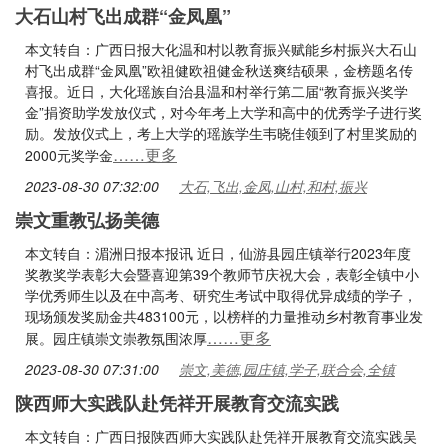
大石山村飞出成群“金凤凰”
本文转自：广西日报大化温和村以教育振兴赋能乡村振兴大石山
村飞出成群“金凤凰”欧祖健欧祖健金秋送爽结硕果，金榜题名传
喜报。近日，大化瑶族自治县温和村举行第二届“教育振兴奖学
金”捐资助学发放仪式，对今年考上大学和高中的优秀学子进行奖
励。发放仪式上，考上大学的瑶族学生韦晓佳领到了村里奖励的
……更多
2000元奖学金
2023-08-30 07:32:00
大石,飞出,金凤,山村,和村,振兴
崇文重教弘扬美德
本文转自：湄洲日报本报讯 近日，仙游县园庄镇举行2023年度
奖教奖学表彰大会暨喜迎第39个教师节庆祝大会，表彰全镇中小
学优秀师生以及在中高考、研究生考试中取得优异成绩的学子，
现场颁发奖励金共483100元，以榜样的力量推动乡村教育事业发
……更多
展。园庄镇崇文崇教氛围浓厚
2023-08-30 07:31:00
崇文,美德,园庄镇,学子,联合会,全镇
陕西师大实践队赴凭祥开展教育交流实践
本文转自：广西日报陕西师大实践队赴凭祥开展教育交流实践吴