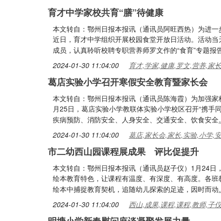
育才中学家校共育“膳”待健康
本文转自：鄂州日报本报讯（通讯员阿旺西热）为进一
近日，育才中学组织开展校园食堂开放日活动。活动当
成员，认真聆听校聘专职营养师罗文作的“食育”专题报
2024-01-30 11:04:00
育才,学家,健康,罗文,营养,家
葛店实验小学召开寒假安全教育暨家长会
本文转自：鄂州日报本报讯（通讯员陈海霞）为加强家
月25日，葛店实验小学教联体实验小学校区召开“携手
疾病预防、消防安全、人身安全、交通安全、饮食安全
2024-01-30 11:04:00
葛店,家长会,家长,实验,小学,
市二幼西山园课程展成果 评比促提升
本文转自：鄂州日报本报讯（通讯员赵子仪）1月24日
绘本教育特色，让课程有温度、有深度、有高度。各班
绘本中捕捉教育契机，追随幼儿探索的足迹，因时而动
2024-01-30 11:04:00
西山,成果,课程,课程,教师,子