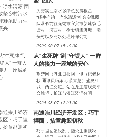
源”团队
为夯实江南水乡绿色发展根基，
“经生有约・净水清源”社会实践团
队暑假前往无锡市宜兴市新建镇毛
塘村、河西村、徐舍镇泗洲塘、堘
头村以及污水处理环保公司
2026-08-07 15:16:00
从“生死牌”到“守堤人” 一群
人的接力一座城的安心
荆楚网（湖北日报网）讯（记者林
杉 通讯员冯泽元 蔡京慧）盛夏江
城，两江交汇。站在龙王庙观景平
台眺望，长江与汉江泾渭分明
2026-08-07 12:03:00
南通崇川经济开发区：巧手
捏面，拾童趣迎初秋
巧手捏面塑秋韵，指尖生趣揽秋