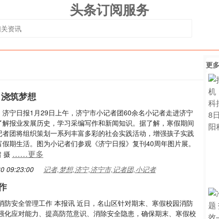
头条订阅服务
更
 浇筑梦想
：济宁日报1月29日上午，济宁市小记者团60余名小记者走进济宁
了解报业发展历史，学习采编写作和新闻知识。据了解，寒假期间
记者团将组织策划一系列丰富多彩的社会实践活动，增强孩子实践
富假期生活。图为小记者们参观《济宁日报》复刊40周年图片展。
……更多
啸 摄
0 09:23:00
记者,梦想,济宁,济宁市,记者团,小记者
作
园消防安全管理工作 本报讯 近日，名山区针对期末、寒假校园消防
强化应对能力、提高防范意识、消除安全隐患，确保期末、寒假校