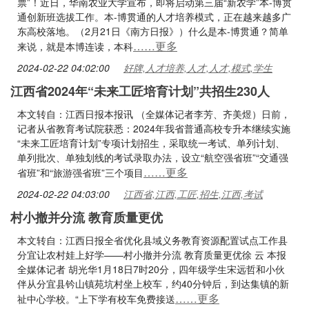
票”！近日，华南农业大学宣布，即将启动第三届“新农学”本-博贯
通创新班选拔工作。本-博贯通的人才培养模式，正在越来越多广
东高校落地。（2月21日《南方日报》）什么是本-博贯通？简单
……更多
来说，就是本博连读，本科
2024-02-22 04:02:00
好牌,人才培养,人才,人才,模式,学生
江西省2024年“未来工匠培育计划”共招生230人
本文转自：江西日报本报讯 （全媒体记者李芳、齐美煜）日前，
记者从省教育考试院获悉：2024年我省普通高校专升本继续实施
“未来工匠培育计划”专项计划招生，采取统一考试、单列计划、
单列批次、单独划线的考试录取办法，设立“航空强省班”“交通强
……更多
省班”和“旅游强省班”三个项目
2024-02-22 04:03:00
江西省,江西,工匠,招生,江西,考试
村小撤并分流 教育质量更优
本文转自：江西日报全省优化县域义务教育资源配置试点工作县
分宜让农村娃上好学——村小撤并分流 教育质量更优徐 云 本报
全媒体记者 胡光华1月18日7时20分，四年级学生宋远哲和小伙
伴从分宜县钤山镇苑坑村坐上校车，约40分钟后，到达集镇的新
……更多
祉中心学校。“上下学有校车免费接送