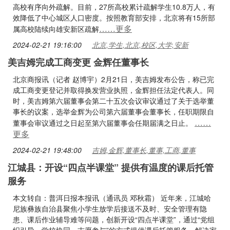
高校有序向外疏解。目前，27所高校累计疏解学生10.8万人，有
效降低了中心城区人口密度。按照教育部安排，北京将有15所部
……更多
属高校陆续向雄安新区疏解
2024-02-21 19:16:00
北京,学生,北京,校区,大学,安新
美吉姆完成工商变更 金辉任董事长
北京商报讯（记者 赵博宇）2月21日，美吉姆发布公告，称已完
成工商变更登记并取得换发营业执照，金辉担任法定代表人。同
时，美吉姆第六届董事会第二十五次会议审议通过了关于选举董
事长的议案，选举金辉为公司第六届董事会董事长，任职期限自
……
董事会审议通过之日起至第六届董事会任期届满之日止。
更多
2024-02-21 19:48:00
吉姆,金辉,董事长,董事,工商,董事
江城县：开设“四点半课堂” 提供有温度的课后托管
服务
本文转自：普洱日报本报讯（通讯员 邓秋霜） 近年来，江城哈
尼族彝族自治县聚焦小学生放学后接送不及时、安全管理有隐
患、课后作业辅导难等问题，创新开设“四点半课堂”，通过“党组