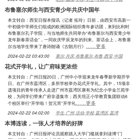
布鲁塞尔师生与西安青少年共庆中国年
本文转自：西安日报本报讯（记者 拓玲）日前，由西安市高新一
中初级中学师生们组成的欧洲国际组织青年参访团，来到比利时
布鲁塞尔孔子学院，与当地师生共同举办“布鲁塞尔与西安青少年
龙年新春茶话会”，一同欢庆甲辰龙年的到来。茶话会上，布鲁塞
……更多
尔当地学生带来了唐诗朗诵《古朗月行》
2024-02-22 03:43:00
塞尔,共庆,布鲁塞尔,布鲁,西安,中国
花式开学礼，让广府味更浓些
本文转自：广州日报20日，广州中小学迎来龙年春季新学期开学
日。在广州市荔湾区，多所学校举办花式开学礼。其中，15项非
遗项目的青年传承人走进广州市荔湾区康有为纪念小学金兰苑学
校，为同学们带来广府非遗集市；西关培正小学教育集团联动6
……更多
个校区举行“开学啦！贺元宵”开学礼
2024-02-22 04:02:00
学生,广州,活动,学校,荔湾区,荔湾
本博连读，一张人才培养的好牌
本文转自：广州日报评论员观察踏入大学门槛就拿到读博“门