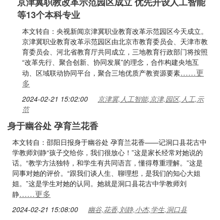
京津冀职教改革示范园区成立 优先开设人工智能
等13个本科专业
本文转自：央视新闻京津冀职业教育改革示范园区今天成立。
京津冀职业教育改革示范园区由北京市教育委员会、天津市教
育委员会、河北省教育厅共同成立，三地教育行政部门将按照
“改革先行、聚合创新、协同发展”的理念，合作构建央地互
……更
动、区域联动协同平台，聚合三地优质产教资源要素
多
2024-02-21 15:02:00
京津冀,人工智能,京津,园区,人工,示
范
身于幽谷处 孕育兰花香
本文转自：邵阳日报身于幽谷处 孕育兰花香——记洞口县花古中
学教师刘静“孩子交给你，我们很放心！”这是家长经常对她说的
话。“教学方法独特，和学生有共同语言，懂得尊重理解。”这是
同事对她的评价。“跟我们谈人生、聊理想，是我们的知心大姐
姐。”这是学生对她的认同。她就是洞口县花古中学教师刘
……更多
静
2024-02-21 15:08:00
幽谷,花香,刘静,小杰,学生,洞口县