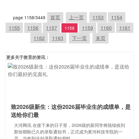
首页
上一页
1153
1154
page 1158/3449
1155
1156
1157
1159
1160
1161
1158
1162
1163
下一页
末页
更多关于
教育
的资讯：
致2026级新生：这份2026届毕业生的成绩单，是
送给你们最
大河网讯 在接下来的日子里，2026级的新同学将陆续收到
那份期盼已久的录取通知书，正式成为黄河科技学院的一
员。当收到这封录取通知书时