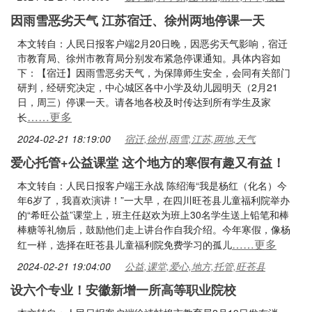
因雨雪恶劣天气 江苏宿迁、徐州两地停课一天
本文转自：人民日报客户端2月20日晚，因恶劣天气影响，宿迁
市教育局、徐州市教育局分别发布紧急停课通知。具体内容如
下：【宿迁】因雨雪恶劣天气，为保障师生安全，会同有关部门
研判，经研究决定，中心城区各中小学及幼儿园明天（2月21
日，周三）停课一天。请各地各校及时传达到所有学生及家
……更多
长
2024-02-21 18:19:00
宿迁,徐州,雨雪,江苏,两地,天气
爱心托管+公益课堂 这个地方的寒假有趣又有益！
本文转自：人民日报客户端王永战 陈绍海“我是杨红（化名）今
年6岁了，我喜欢演讲！”一大早，在四川旺苍县儿童福利院举办
的“希旺公益”课堂上，班主任赵欢为班上30名学生送上铅笔和棒
棒糖等礼物后，鼓励他们走上讲台作自我介绍。今年寒假，像杨
……更多
红一样，选择在旺苍县儿童福利院免费学习的孤儿
2024-02-21 19:04:00
公益,课堂,爱心,地方,托管,旺苍县
设六个专业！安徽新增一所高等职业院校