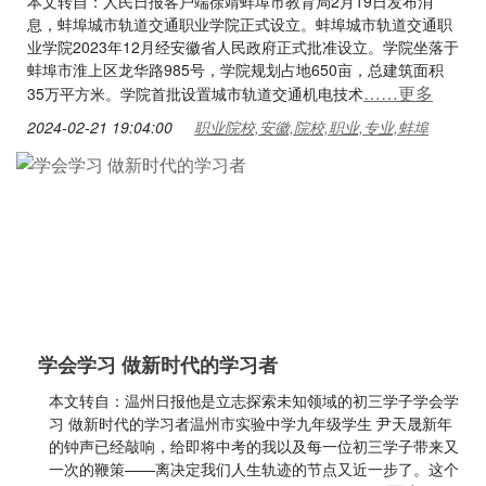
本文转自：人民日报客户端徐靖蚌埠市教育局2月19日发布消
息，蚌埠城市轨道交通职业学院正式设立。蚌埠城市轨道交通职
业学院2023年12月经安徽省人民政府正式批准设立。学院坐落于
蚌埠市淮上区龙华路985号，学院规划占地650亩，总建筑面积
……更多
35万平方米。学院首批设置城市轨道交通机电技术
2024-02-21 19:04:00
职业院校,安徽,院校,职业,专业,蚌埠
学会学习 做新时代的学习者
本文转自：温州日报他是立志探索未知领域的初三学子学会学
习 做新时代的学习者温州市实验中学九年级学生 尹天晟新年
的钟声已经敲响，给即将中考的我以及每一位初三学子带来又
一次的鞭策——离决定我们人生轨迹的节点又近一步了。这个