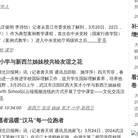
成年人
2
补
庄俊明 李诗怡）记者从晋江市委党校了解到，3月20日、22日，
教学）》作为典型案例教学课程，首次在中央党校（国家行政学院）
增
……更多
验”（案例式教学）》进入中央党校厅局级班之后
校,课堂
小学与新西兰姊妹校共绘友谊之花
2
湖北日报网）讯（记者唐天琪 通讯员田盼、施萍萍）四月芳菲，春
看
为进一步推进学校国际理解工作，提升学生国际理解素养，培养他
卷
视野，3月25日上午，武汉市汉阳区西大英才小学与新西兰姊妹校
i North School以云端视频连线的方式开展了空中课堂——文化交流活
多
6 10:34:00
新西兰,友谊,姊妹,英才,小学,新西兰
志愿者温暖“汉马”每一位跑者
2
北日报网）讯（记者唐天琪 通讯员池家飞）3月24日，2024武汉
以下简称“汉马”）在沿江大道鸣枪起跑。由湖北第二师范学院校团