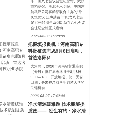
午，由八七会议会址纪念馆、武汉
市档案馆、湖北美术学院、中国东
航武汉公司客舱部联合主办的“乘
风览武汉 江声越百年”纪念八七会
议召开99周年系列活动在八七会议
会址纪念馆正式启动
2026-08-08 15:28:00
把握填报良机！河南高职专
科批征集志愿8月8日启动，
首选洛阳科
大河网讯 2026年河南省普通高职
（专科）批征集志愿将于8月8日
9:00—18:00开放填报，仅一天窗
口期，是未被录取考生圆梦大学的
关键机会
2026-08-07 17:42:00
净水清源破难题 技术赋能提
质效——“经生有约・净水清