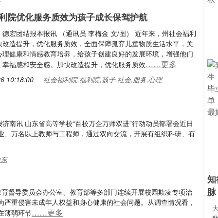
利院优化服务质效为孩子成长保驾护航
德宏团结报本报讯 （通讯员 李梅金 文/图） 近年来，州社会福利
快改造提升，优化服务质效，全面保障孤弃儿童物质生活水平，关
心理健康和情感教育培养，给孩子创建良好的发展环境，增强他们
……更多
、幸福感和安全感。加快改造提升，优化服务质效
6 10:18:00
社会福利院,福利院,孩子,社会,服务,心理
本报济南讯 山东省高等学校“百校万企万师双进”行动动员部署会近日
业、万名以上教师与工程师，通过双向交流，开展有组织科研、有
山东
知
脉
教育督导委员会办公室、教育部等多部门连续开展校园欺凌专项治
为严重侵害未成年人权益和身心健康的社会问题。从调查情况看，
……更多
在薄弱环节