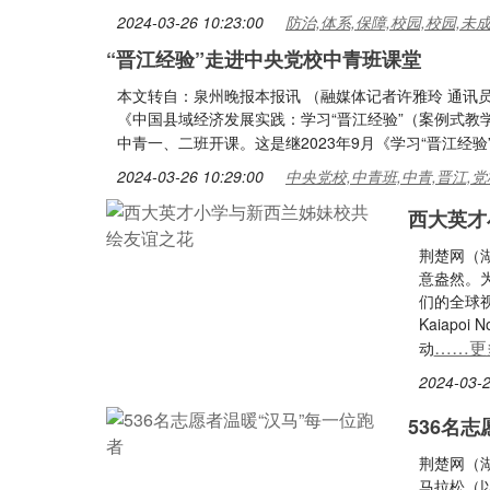
2024-03-26 10:23:00
防治,体系,保障,校园,校园,未
“晋江经验”走进中央党校中青班课堂
本文转自：泉州晚报本报讯 （融媒体记者许雅玲 通讯员
《中国县域经济发展实践：学习“晋江经验”（案例式
中青一、二班开课。这是继2023年9月《学习“晋江经
2024-03-26 10:29:00
中央党校,中青班,中青,晋江,党
西大英才
荆楚网（
意盎然。
们的全球
Kaiapo
……更
动
2024-03-2
536名
荆楚网（湖
马拉松（