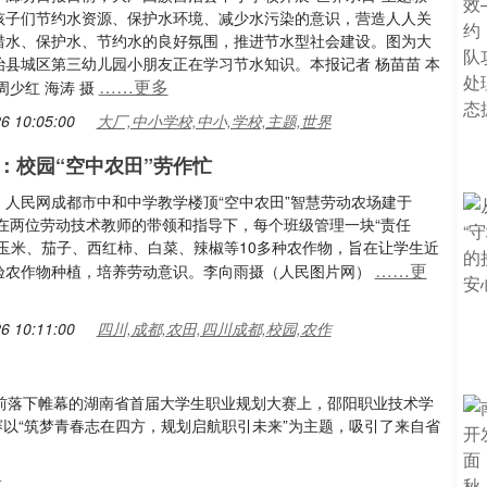
孩子们节约水资源、保护水环境、减少水污染的意识，营造人人关
惜水、保护水、节约水的良好氛围，推进节水型社会建设。图为大
治县城区第三幼儿园小朋友正在学习节水知识。本报记者 杨苗苗 本
……更多
周少红 海涛 摄
6 10:05:00
大厂,中小学校,中小,学校,主题,世界
：校园“空中农田”劳作忙
：人民网成都市中和中学教学楼顶“空中农田”智慧劳动农场建于
，在两位劳动技术教师的带领和指导下，每个班级管理一块“责任
植玉米、茄子、西红柿、白菜、辣椒等10多种农作物，旨在让学生近
……更
验农作物种植，培养劳动意识。李向雨摄（人民图片网）
6 10:11:00
四川,成都,农田,四川成都,校园,农作
日前落下帷幕的湖南省首届大学生职业规划大赛上，邵阳职业技术学
以“筑梦青春志在四方，规划启航职引未来”为主题，吸引了来自省
生