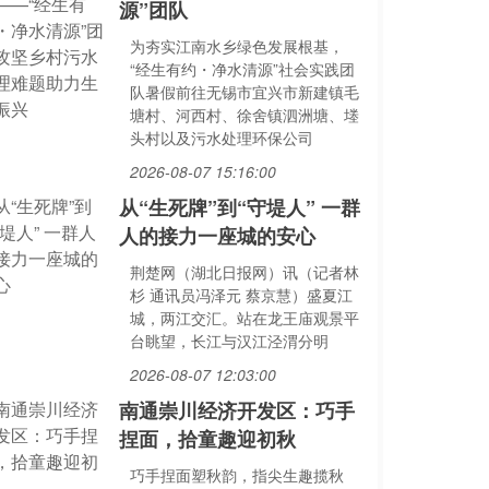
源”团队
为夯实江南水乡绿色发展根基，
“经生有约・净水清源”社会实践团
队暑假前往无锡市宜兴市新建镇毛
塘村、河西村、徐舍镇泗洲塘、堘
头村以及污水处理环保公司
2026-08-07 15:16:00
从“生死牌”到“守堤人” 一群
人的接力一座城的安心
荆楚网（湖北日报网）讯（记者林
杉 通讯员冯泽元 蔡京慧）盛夏江
城，两江交汇。站在龙王庙观景平
台眺望，长江与汉江泾渭分明
2026-08-07 12:03:00
南通崇川经济开发区：巧手
捏面，拾童趣迎初秋
巧手捏面塑秋韵，指尖生趣揽秋