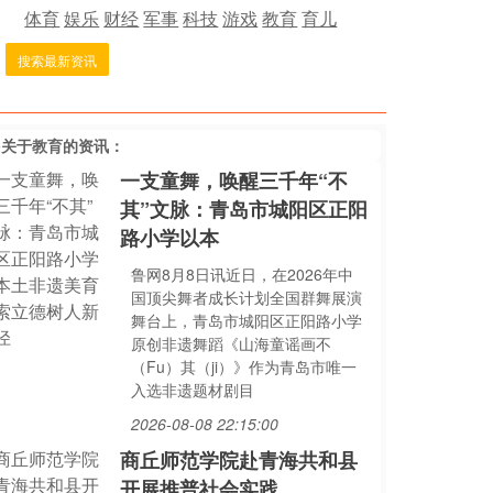
体育
娱乐
财经
军事
科技
游戏
教育
育儿
搜索最新资讯
多关于
教育
的资讯：
一支童舞，唤醒三千年“不
其”文脉：青岛市城阳区正阳
路小学以本
鲁网8月8日讯近日，在2026年中
国顶尖舞者成长计划全国群舞展演
舞台上，青岛市城阳区正阳路小学
原创非遗舞蹈《山海童谣画不
（Fu）其（ji）》作为青岛市唯一
入选非遗题材剧目
2026-08-08 22:15:00
商丘师范学院赴青海共和县
开展推普社会实践