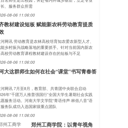
数百名师生走出校园，奔赴省内外城乡基层，立足专业
所长、服务群众所需
026-08-06 11:06:00
齐教材建设短板 赋能新农科劳动教育提质
效
大河网讯 劳动教育是农林高校培育知农爱农新型人才、
赋能乡村振兴战略落地的重要抓手。针对当前国内新农
科高校劳动教育课程教材建设存在的短板与不足
026-08-06 11:06:00
河大这群师生如何在社会“课堂”书写青春答
大河网讯 7月至8月，教育部、共青团中央联合启动
2026年“千团万人推普强国行”全国大学生暑期社会实践
志愿服务活动。河南大学文学院“青语传声·林俗八音”语
言服务队成功入选国家级重点团队
026-08-06 11:06:00
郑州工商学院：以青年视角