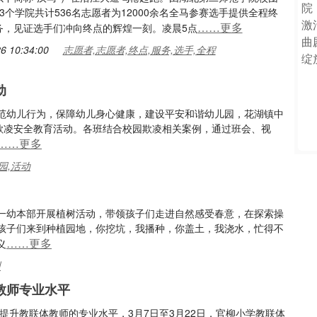
3个学院共计536名志愿者为12000余名全马参赛选手提供全程终
……更多
务，见证选手们冲向终点的辉煌一刻。凌晨5点
6 10:34:00
志愿者,志愿者,终点,服务,选手,全程
动
范幼儿行为，保障幼儿身心健康，建设平安和谐幼儿园，花湖镇中
园欺凌安全教育活动。各班结合校园欺凌相关案例，通过班会、视
……更多
园,活动
一幼本部开展植树活动，带领孩子们走进自然感受春意，在探索操
孩子们来到种植园地，你挖坑，我播种，你盖土，我浇水，忙得不
……更多
义
州
教师专业水平
提升教联体教师的专业水平，3月7日至3月22日，官柳小学教联体