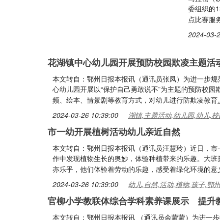
委组织的1
点比赛服
2024-03-2
花湖镇中心幼儿园开展预防校园欺凌主题活
本文转自：鄂州日报本报讯（通讯员张凤）为进一步规
心幼儿园开展以“保护自己勇敢说不”为主题的预防校
频、绘本、情景剧等教育方式，对幼儿进行防欺凌教育
2024-03-26 10:39:00
湖镇,主题活动,幼儿园,幼儿,校
市一幼开展植树活动幼儿亲近自然
本文转自：鄂州日报本报讯（通讯员汪慧玲）近日，市
作中发现植物生长的奥妙，体验种植带来的乐趣。大班
亦乐乎，他们体验着劳动的乐趣，感受着绿化环境的意
2024-03-26 10:39:00
幼儿,自然,活动,植物,孩子,鄂
官柳小学教联体综合学科素养课展示 提升
本文转自：鄂州日报本报讯 （通讯员余蒙蒙）为进一步