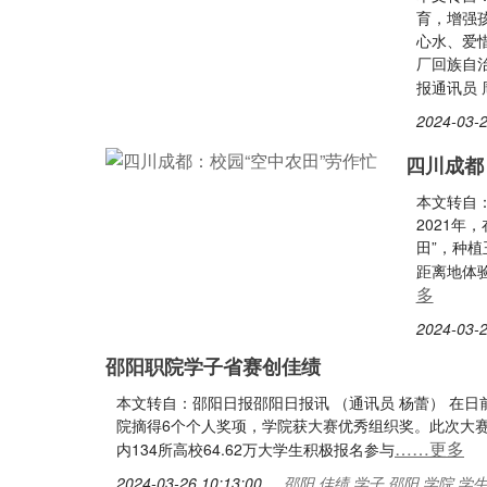
育，增强
心水、爱
厂回族自
报通讯员 
2024-03-2
四川成都
本文转自
2021年
田”，种
距离地体
多
2024-03-2
邵阳职院学子省赛创佳绩
本文转自：邵阳日报邵阳日报讯 （通讯员 杨蕾） 在
院摘得6个个人奖项，学院获大赛优秀组织奖。此次大赛
……更多
内134所高校64.62万大学生积极报名参与
2024-03-26 10:13:00
邵阳,佳绩,学子,邵阳,学院,学