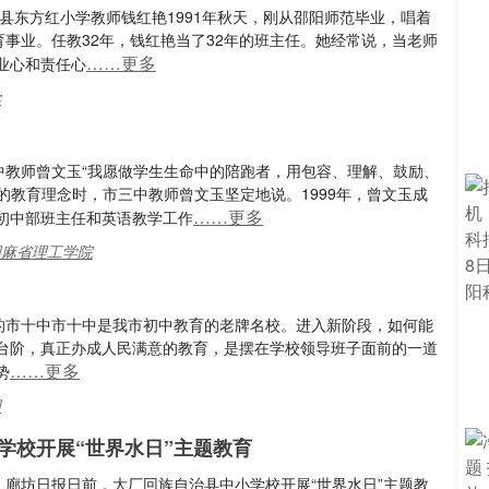
县东方红小学教师钱红艳1991年秋天，刚从邵阳师范毕业，唱着
育事业。任教32年，钱红艳当了32年的班主任。她经常说，当老师
……更多
业心和责任心
学
中教师曾文玉“我愿做学生生命中的陪跑者，用包容、理解、鼓励、
的教育理念时，市三中教师曾文玉坚定地说。1999年，曾文玉成
……更多
初中部班主任和英语教学工作
美国麻省理工学院
展的市十中市十中是我市初中教育的老牌名校。进入新阶段，如何能
台阶，真正办成人民满意的教育，是摆在学校领导班子面前的一道
……更多
势
阳
学校开展“世界水日”主题教育
：廊坊日报日前，大厂回族自治县中小学校开展“世界水日”主题教