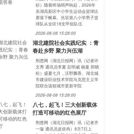
杉）随着终场哨声响起，2026年
东湖高新区中小学生运动会篮球比
赛落下帷幕。光谷第八小学男子篮
球队从全区18支甲组队伍
2026-08-08 15:28:00
湖北建院社会实践纪实 ：青
春赴乡野 聚力兴伍湖
荆楚网（湖北日报网）讯（记者许
文秀 通讯员李夏 彭明威 杨曼 郭晓
松）盛夏七月，沃野飘香。湖北城
市建设职业技术学院马克思主义学
院联合该校城市更新学院
2026-08-08 15:28:00
八七，起飞！三大创新载体
打造可移动的红色展厅
荆楚网（湖北日报网）讯（记者齐
一璇 通讯员皮依冉）8月7日上