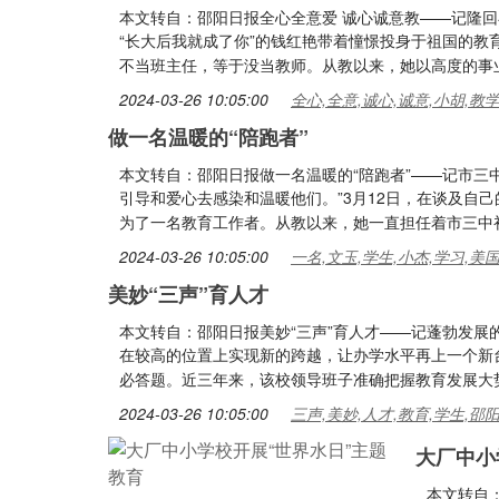
本文转自：邵阳日报全心全意爱 诚心诚意教——记隆回
“长大后我就成了你”的钱红艳带着憧憬投身于祖国的教
不当班主任，等于没当教师。从教以来，她以高度的事
2024-03-26 10:05:00
全心,全意,诚心,诚意,小胡,教
做一名温暖的“陪跑者”
本文转自：邵阳日报做一名温暖的“陪跑者”——记市三
引导和爱心去感染和温暖他们。”3月12日，在谈及自己
为了一名教育工作者。从教以来，她一直担任着市三中
2024-03-26 10:05:00
一名,文玉,学生,小杰,学习,
美妙“三声”育人才
本文转自：邵阳日报美妙“三声”育人才——记蓬勃发
在较高的位置上实现新的跨越，让办学水平再上一个新
必答题。近三年来，该校领导班子准确把握教育发展大
2024-03-26 10:05:00
三声,美妙,人才,教育,学生,邵
大厂中小
本文转自