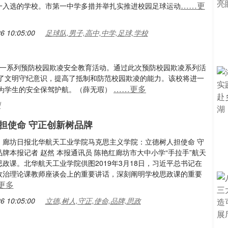
……更
一入选的学校。市第一中学多措并举扎实推进校园足球运动
6 10:05:00
足球队,男子,高中,中学,足球,学校
展一系列预防校园欺凌安全教育活动。通过此次预防校园欺凌系列活
了文明守纪意识，提高了抵制和防范校园欺凌的能力。该校将进一
……更多
为学生的安全保驾护航。（薛无瑕）
州
担使命 守正创新树品牌
：廊坊日报北华航天工业学院马克思主义学院：立德树人担使命 守
牌本报记者 赵然 本报通讯员 陈艳红廊坊市大中小学“手拉手”航天
政课。北华航天工业学院供图2019年3月18日，习近平总书记在
政治理论课教师座谈会上的重要讲话，深刻阐明学校思政课的重要
更多
6 10:05:00
立德,树人,守正,使命,品牌,思政