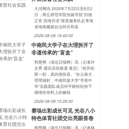
大河网讯 2026年7月22日至8月2
日，商丘师范学院传媒学院“归德
正音·四海共语”推普服务队赴青海
省海南藏族自治州共和县
2026-08-08 19:40:00
中南民大学子在大理拆开了
非遗传承的“盲盒”
荆楚网（湖北日报网）讯（记者许
文秀 通讯员张俊潇 黄启）“拆开的
那一刻，真的很惊喜。”在云南大
理周城村，中南民族大学“寻美中
华”实践团队成员何平静轻轻拆下
缠绕在布料上的麻线
2026-08-08 15:28:00
赛场出彩成长可见 光谷八小
特色体育社团交出亮眼答卷
荆楚网（湖北日报网）讯（记者林