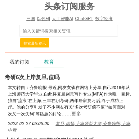
头条订阅服务
三国
以色列
人工智能AI
ChatGPT
数字经济
搜索最新资讯
我的订阅
教育
考研6次上岸复旦,值吗
本文转自：齐鲁晚报 最近,网友玄雀在网络上分享,自己2016年从
上海师范大学毕业,自此将复旦创意写作专业(MFA)作为唯一目标,
独自“流浪”在上海,三年在职考研,两年居家复习后,终于成功上
岸。他的分享引发了不少网友有关“多次考研值不值”“如何面对一
……更多
次又一次失利”等话题的讨论
2023-02-27 05:05:00
复旦,选择,上海师范大学,齐鲁晚报,上海,
中青