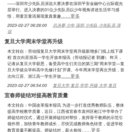
——深圳市少先队员演说大赛决赛在深圳平安金融中心云际观光
层举行。进入决赛的31位少先队员以少年视角讲述生活学习感
……更多
悟，用童言童语展现童真童趣
2023-02-27 06:26:00
总决赛,少年,深圳,少先队,少先队员,演
说
复旦大学周末学堂再升级
本文转自：劳动报复旦大学周末学堂再升级新增多门线上线下课
程 首次向苏浙高一学生开放本报讯（劳动报记者 郭娜） 昨天，
记者从复旦大学获悉，备受高中生们关注的第三期“周末学堂—复
旦大学拔尖学科高中先修计划”开课。今年周末学堂再次升级，首
……更多
次向江苏、浙江高一学生开放
2023-02-27 06:54:00
复旦大学,复旦,学堂,升级,大学,复旦
宜春师徒结对提高教育质量
本文转自：中国改革报本报讯 为进一步打造优秀教师队伍，整体
提高学校教学质量，近日，江西省宜春市袁州区彬江中学举办了
师徒结对仪式，通过开展师徒结对帮扶，发挥骨干教师的示范引
领作用，加快青年教师成长，尽快完成教师角色转变，促进学校
……更多
教育质量不断提高。师徒结对，薪火相传