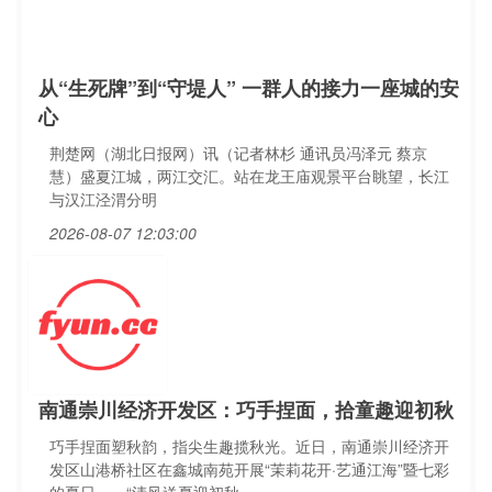
从“生死牌”到“守堤人” 一群人的接力一座城的安
心
荆楚网（湖北日报网）讯（记者林杉 通讯员冯泽元 蔡京
慧）盛夏江城，两江交汇。站在龙王庙观景平台眺望，长江
与汉江泾渭分明
2026-08-07 12:03:00
南通崇川经济开发区：巧手捏面，拾童趣迎初秋
巧手捏面塑秋韵，指尖生趣揽秋光。近日，南通崇川经济开
发区山港桥社区在鑫城南苑开展“茉莉花开·艺通江海”暨七彩