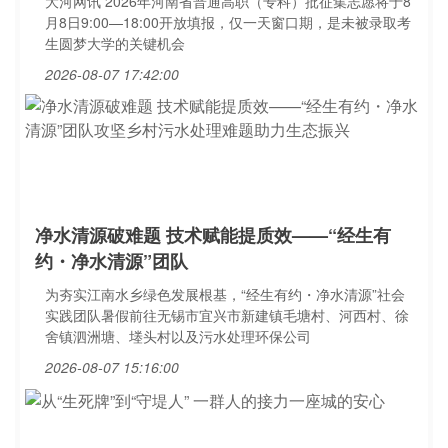
大河网讯 2026年河南省普通高职（专科）批征集志愿将于8
月8日9:00—18:00开放填报，仅一天窗口期，是未被录取考
生圆梦大学的关键机会
2026-08-07 17:42:00
净水清源破难题 技术赋能提质效——“经生有
约・净水清源”团队
为夯实江南水乡绿色发展根基，“经生有约・净水清源”社会
实践团队暑假前往无锡市宜兴市新建镇毛塘村、河西村、徐
舍镇泗洲塘、堘头村以及污水处理环保公司
2026-08-07 15:16:00