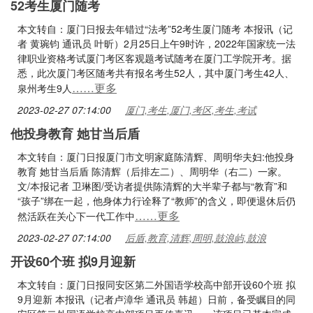
52考生厦门随考
本文转自：厦门日报去年错过“法考”52考生厦门随考 本报讯（记
者 黄琬钧 通讯员 叶昕）2月25日上午9时许，2022年国家统一法
律职业资格考试厦门考区客观题考试随考在厦门工学院开考。据
悉，此次厦门考区随考共有报名考生52人，其中厦门考生42人、
……更多
泉州考生9人
2023-02-27 07:14:00
厦门,考生,厦门,考区,考生,考试
他投身教育 她甘当后盾
本文转自：厦门日报厦门市文明家庭陈清辉、周明华夫妇:他投身
教育 她甘当后盾 陈清辉（后排左二）、周明华（右二）一家。
文/本报记者 卫琳图/受访者提供陈清辉的大半辈子都与“教育”和
“孩子”绑在一起，他身体力行诠释了“教师”的含义，即便退休后仍
……更多
然活跃在关心下一代工作中
2023-02-27 07:14:00
后盾,教育,清辉,周明,鼓浪屿,鼓浪
开设60个班 拟9月迎新
本文转自：厦门日报同安区第二外国语学校高中部开设60个班 拟
9月迎新 本报讯（记者卢漳华 通讯员 韩超）日前，备受瞩目的同