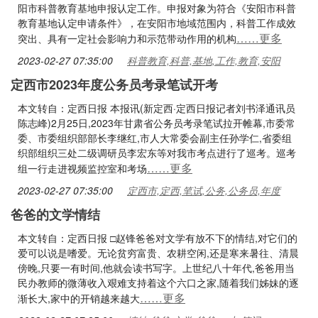
阳市科普教育基地申报认定工作。申报对象为符合《安阳市科普
教育基地认定申请条件》，在安阳市地域范围内，科普工作成效
……更多
突出、具有一定社会影响力和示范带动作用的机构
2023-02-27 07:35:00
科普教育,科普,基地,工作,教育,安阳
定西市2023年度公务员考录笔试开考
本文转自：定西日报 本报讯(新定西·定西日报记者刘书泽通讯员
陈志峰)2月25日,2023年甘肃省公务员考录笔试拉开帷幕,市委常
委、市委组织部部长李继红,市人大常委会副主任孙学仁,省委组
织部组织三处二级调研员李宏东等对我市考点进行了巡考。巡考
……更多
组一行走进视频监控室和考场
2023-02-27 07:35:00
定西市,定西,笔试,公务,公务员,年度
爸爸的文学情结
本文转自：定西日报 □赵锋爸爸对文学有放不下的情结,对它们的
爱可以说是嗜爱。无论贫穷富贵、农耕空闲,还是寒来暑往、清晨
傍晚,只要一有时间,他就会读书写字。上世纪八十年代,爸爸用当
民办教师的微薄收入艰难支持着这个六口之家,随着我们姊妹的逐
……更多
渐长大,家中的开销越来越大