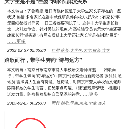
大学生是不是“巨婴”和家长群没关系
本文转自：齐鲁晚报 近日有媒体报道了大学生家长群存在的一些
状况,包括:多名家长在群中就保研条件向校方提诉求；有家长“事
无巨细都找辅导员,一日三餐都要问孩子”。这并非大学生家长群
第一次引发争议。针对类似的现象,有高校辅导员表示大学生还要
建家长群“很离谱”,有网友质疑上大学还让家长管是在制造“巨婴”
……更多
2023-02-27 05:05:00
巨婴,家长,大学生,大学,家长,大学
踏歌而行，带学生奔向“诗与远方”
本文转自：南京日报南京市聋人学校语文老师陈燕——踏歌而
行，带学生奔向“诗与远方”□ 南京日报/紫金山新闻记者 张源源 通
讯员 雷淑贤人生自有诗意。这诗意，对南京市聋人学校语文老师
陈燕和她的学生而言，初见带点晦涩、相识便魂牵梦绕、相拥则
……更多
迸发力量。陈燕带着影响自己至深的诗意
2023-02-27 06:26:00
而行,踏歌,学生,南京,学生,聋人