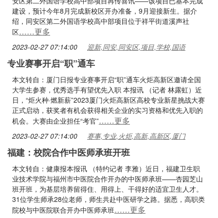
安区第二外国语学校高中部项目再传喜讯——该项目已基本完成
建设，预计今年8月完成新校区开办准备，9月迎接新生。据介
绍，同安区第二外国语学校高中部项目位于祥平街道溪声社
……更多
区
2023-02-27 07:14:00
迎新,同安,同安区,项目,学校,国语
专业赛事开启“职”通车
本文转自：厦门日报专业赛事开启“职”通车火炬高新区邀请全国
大学生参赛，优秀选手有望优先入职 本报讯 （记者 林露虹）近
日，“炬火种·燃新薪”2023厦门火炬高新区高校专业新星挑战大赛
正式启动，获奖者有机会获得相关企业的实习资格和优先入职的
……更多
机会。大赛由企业担任“考官”
2023-02-27 07:14:00
赛事,专业,火炬,高新,高新区,厦门
福建：校院合作中医师承班开班
本文转自：健康报本报讯 （特约记者 李雅）近日，福建卫生职
业技术学院与福州市中医院合作开办的中医师承班——杏园芝山
班开班，为基层培养留得住、用得上、干得好的适宜卫生人才。
31位学生师承28位老师，师生共赴中医研学之路。据悉，高职类
……更多
院校与中医院联合开办中医师承班