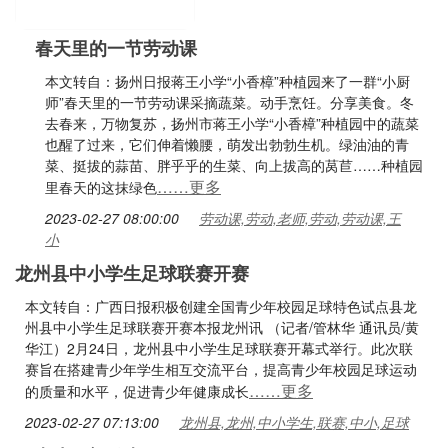
春天里的一节劳动课
本文转自：扬州日报蒋王小学“小香樟”种植园来了一群“小厨
师”春天里的一节劳动课采摘蔬菜。动手烹饪。分享美食。冬
去春来，万物复苏，扬州市蒋王小学“小香樟”种植园中的蔬菜
也醒了过来，它们伸着懒腰，萌发出勃勃生机。绿油油的青
菜、挺拔的蒜苗、胖乎乎的生菜、向上拔高的莴苣……种植园
……更多
里春天的这抹绿色
2023-02-27 08:00:00
劳动课,劳动,老师,劳动,劳动课,王
小
龙州县中小学生足球联赛开赛
本文转自：广西日报积极创建全国青少年校园足球特色试点县龙
州县中小学生足球联赛开赛本报龙州讯 （记者/管林华 通讯员/黄
华江）2月24日，龙州县中小学生足球联赛开幕式举行。此次联
赛旨在搭建青少年学生相互交流平台，提高青少年校园足球运动
……更多
的质量和水平，促进青少年健康成长
2023-02-27 07:13:00
龙州县,龙州,中小学生,联赛,中小,足球