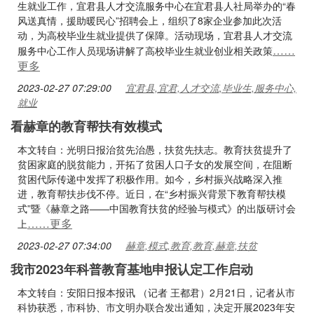
生就业工作，宜君县人才交流服务中心在宜君县人社局举办的“春
风送真情，援助暖民心”招聘会上，组织了8家企业参加此次活
动，为高校毕业生就业提供了保障。活动现场，宜君县人才交流
……
服务中心工作人员现场讲解了高校毕业生就业创业相关政策
更多
2023-02-27 07:29:00
宜君县,宜君,人才交流,毕业生,服务中心,
就业
看赫章的教育帮扶有效模式
本文转自：光明日报治贫先治愚，扶贫先扶志。教育扶贫提升了
贫困家庭的脱贫能力，开拓了贫困人口子女的发展空间，在阻断
贫困代际传递中发挥了积极作用。如今，乡村振兴战略深入推
进，教育帮扶步伐不停。近日，在“乡村振兴背景下教育帮扶模
式”暨《赫章之路——中国教育扶贫的经验与模式》的出版研讨会
……更多
上
2023-02-27 07:34:00
赫章,模式,教育,教育,赫章,扶贫
我市2023年科普教育基地申报认定工作启动
本文转自：安阳日报本报讯 （记者 王都君）2月21日，记者从市
科协获悉，市科协、市文明办联合发出通知，决定开展2023年安