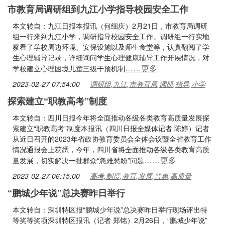
市教育局调研组到九江小学指导校园安全工作
本文转自：九江日报本报讯（何细庆）2月21日，市教育局调研
组一行来到九江小学，调研指导校园安全工作。调研组一行实地
察看了学校周边环境、安保设施以及师生食堂等，认真翻阅了学
生心理辅导记录，详细询问学生心理健康辅导工作开展情况，对
……更多
学校建立心理困境儿童三级干预机制
2023-02-27 07:54:00
调研组,九江,市教育局,调研,指导,小学
探索建立“职教高考”制度
本文转自：四川日报今年将全面推动各级各类教育高质量发展探
索建立“职教高考”制度本报讯（四川日报全媒体记者 陈婷）记者
从近日召开的2023年省政协教育委员会全体会议暨全省教育工作
情况通报会上获悉，今年，四川省将全面推动各级各类教育高质
……更多
量发展，切实解决一批群众“急难愁盼”问题
2023-02-27 06:15:00
高考,制度,教育,发展,普惠,高质量
“鹏城少年说”总决赛昨日举行
本文转自：深圳特区报“鹏城少年说”总决赛昨日举行现场评出特
等奖等奖项深圳特区报讯（记者 郑铭）2月26日，“鹏城少年说”