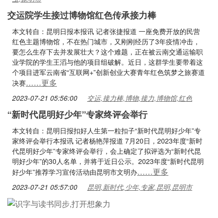
交运院学生接过博物馆红色传承接力棒
本文转自：昆明日报本报讯 记者张捷报道 一座免费开放的民营
红色主题博物馆，不在热门城市，又刚刚经历了3年疫情冲击，
要怎么生存下去并发展壮大？这个难题，正在被云南交通运输职
业学院的学生王滔与他的项目组破解。近日，这群学生要带着这
个项目进军云南省“互联网+”创新创业大赛青年红色筑梦之旅赛道
……更多
决赛
2023-07-21 05:56:00
交运,接力棒,博物,接力,博物馆,红色
“新时代昆明好少年”专家终评会举行
本文转自：昆明日报扣好人生第一粒扣子“新时代昆明好少年”专
家终评会举行本报讯 记者杨艳萍报道 7月20日，2023年度“新时
代昆明好少年”专家终评会举行，会上确定了拟评选为“新时代昆
明好少年”的30人名单，并将于近日公示。2023年度“新时代昆明
……更多
好少年”推荐学习宣传活动由昆明市文明办
2023-07-21 05:57:00
昆明,新时代,少年,专家,昆明,昆明市