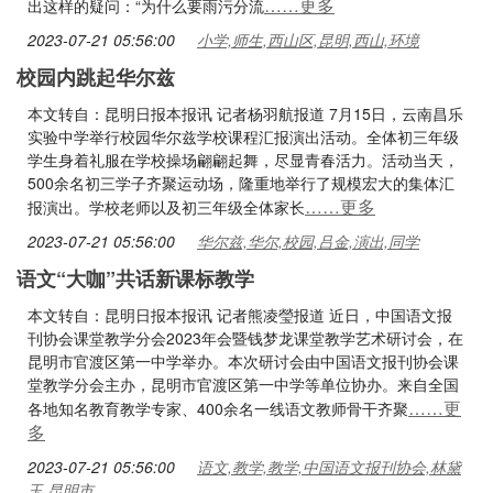
……更多
出这样的疑问：“为什么要雨污分流
2023-07-21 05:56:00
小学,师生,西山区,昆明,西山,环境
校园内跳起华尔兹
本文转自：昆明日报本报讯 记者杨羽航报道 7月15日，云南昌乐
实验中学举行校园华尔兹学校课程汇报演出活动。全体初三年级
学生身着礼服在学校操场翩翩起舞，尽显青春活力。活动当天，
500余名初三学子齐聚运动场，隆重地举行了规模宏大的集体汇
……更多
报演出。学校老师以及初三年级全体家长
2023-07-21 05:56:00
华尔兹,华尔,校园,吕金,演出,同学
语文“大咖”共话新课标教学
本文转自：昆明日报本报讯 记者熊凌瑩报道 近日，中国语文报
刊协会课堂教学分会2023年会暨钱梦龙课堂教学艺术研讨会，在
昆明市官渡区第一中学举办。本次研讨会由中国语文报刊协会课
堂教学分会主办，昆明市官渡区第一中学等单位协办。来自全国
……更
各地知名教育教学专家、400余名一线语文教师骨干齐聚
多
2023-07-21 05:56:00
语文,教学,教学,中国语文报刊协会,林黛
玉,昆明市