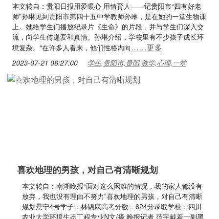
本文转自：贵阳日报用爱暖心 用情育人——记贵阳市“四有好老
师”孙琳见到贵阳市第四十五中学教师孙琳，是在她的一堂生物课
上。她给学生们播放纪录片《生命》的片段，并与学生们深入交
流，向学生传递爱和真情。孙琳介绍，学校里有不少孩子成长环
……更多
境复杂。“在许多人看来，他们性格内向
2023-07-21 06:27:00
学生,贵阳市,贵阳,教学,心理,一堂
喜欢地理的男孩，对自己有清晰规划
本文转自：南湖晚报“面对这么困难的情况，我的家人都没有
放弃，我也没有理由不努力”喜欢地理的男孩，对自己有清晰
规划景宁4号学子：林锦康高考分数：624分录取学校：四川
农业大学环境生态工程专业N文/摄 晚报记者 范宇戴着一副黑