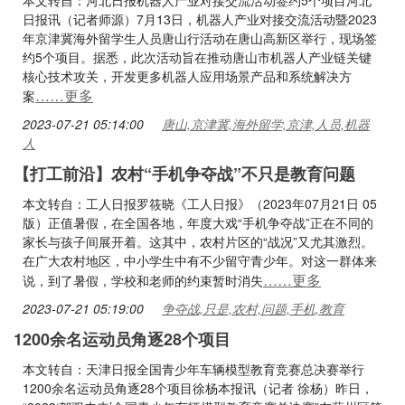
本文转自：河北日报机器人产业对接交流活动签约5个项目河北
日报讯（记者师源）7月13日，机器人产业对接交流活动暨2023
年京津冀海外留学生人员唐山行活动在唐山高新区举行，现场签
约5个项目。据悉，此次活动旨在推动唐山市机器人产业链关键
核心技术攻关，开发更多机器人应用场景产品和系统解决方
……更多
案
2023-07-21 05:14:00
唐山,京津冀,海外留学,京津,人员,机器
人
【打工前沿】农村“手机争夺战”不只是教育问题
本文转自：工人日报罗筱晓《工人日报》（2023年07月21日 05
版）正值暑假，在全国各地，年度大戏“手机争夺战”正在不同的
家长与孩子间展开着。这其中，农村片区的“战况”又尤其激烈。
在广大农村地区，中小学生中有不少留守青少年。对这一群体来
……更多
说，到了暑假，学校和老师的约束暂时消失
2023-07-21 05:19:00
争夺战,只是,农村,问题,手机,教育
1200余名运动员角逐28个项目
本文转自：天津日报全国青少年车辆模型教育竞赛总决赛举行
1200余名运动员角逐28个项目徐杨本报讯（记者 徐杨）昨日，