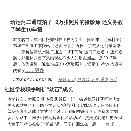
给运河二通道拍了12万张照片的摄影师 还义务教
了学生10年摄
本文转自：杭州日报郑祖林正在为学生上摄影课。（资料图）
东城中学供图本报讯（记者 章翌）近日，京杭大运河最南端
——京杭运河杭州段二通道（以下简称“运河二通道”）正式通
航，郑祖林的名字又出现在不少人的朋友圈里。从2017年
起，他为运河二通道拍摄了12万张照片，记录了6年来大运河
……更多
的蝶变
2023-07-21 06:07:00
摄影,运河,摄影师,义务,通道,照片
社区学校联手呵护“幼苗”成长
本文转自：太原日报 本报讯 近日，汇丰街道槐园社区新时代文
明实践站联合五一路小学开展“护苗”社会实践活动，在向孩子们
普及健康生活成长方式的同时，让他们在暑期学到更多国防知
识。活动中，同学们来到槐园社区活动室，抗美援朝老兵史金和
……更多
为孩子们精心准备了“护苗”课。同学们围坐在一起