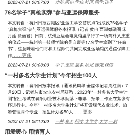
2023-07-21 06:07:00
幼苗,呵护,学校,社区,同学,孩子
76名学子“真枪实弹”参与亚运保障服务
本文转自：杭州日报西湖区“亚运工学交替试点”出成效76名学子
“真枪实弹”参与亚运保障服务本报讯（记者 黄冉 西湖微融圈 宋
月廷 徐丽君）日前，杭州亚运会电竞馆里举行了一场简朴又庄重
的仪式——杭州第一技师学院的吴自宸等17名学生拿到了“任命
书”，这意味着他们将和工程师们共同完成亚运场馆的通信保障工
……更多
作
2023-07-21 06:08:00
学子,保障,服务,杭州,西湖,保障
“一村多名大学生计划”今年招生100人
本文转自：襄阳日报本报讯（通讯员周华 全媒体记者周红南）7
月20日，记者从市农业农村局获悉，2023年“一村多名大学生计
划”招生考试在襄阳职业技术学院落下帷幕，招录工作正在紧张有
序进行中。今年“一村多名大学生计划”将开设现代农业技术、旅
……更多
游管理两个专业，招生计划各50人
2023-07-21 06:10:00
一村,多名,招生,大学生,大学,一村
用爱暖心 用情育人