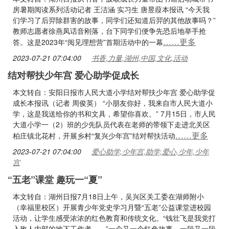
房暑期阅读系列活动记者 王洁涵 实习生 唐昱葭本报讯 “今天我
们学习了后羿除群害的故事，同学们还知道后羿的其他故事吗？”
教师志愿者徐燕凤话音刚落，台下同学们便争先恐后地举手抢
……更多
答。这是2023年“阅见理想营”首期活动中的一幕
2023-07-21 07:04:00
书香,力量,湖州,中国,文化,活动
结对帮扶少年宫 爱心助学促成长
本文转自：安阳日报市人民大道小学结对帮扶少年宫 爱心助学促
成长本报讯（记者 周俊英） “小朋友你好，我来自市人民大道小
学，这是我送给你的书和文具，希望你喜欢。” 7月15日，市人民
大道小学一（2）班的少先队员代表在老师的带领下走进北关区
……更多
柏庄镇北花村，开展乡村“复兴少年宫”结对帮扶活动
2023-07-21 07:04:00
爱心助学,少年宫,助学,爱心,少年,少年
宫
“五老”课堂 趣玩一“夏”
本文转自：湖州日报7月18日上午，吴兴区关工委在湖师附小
（幸福里校区）开展青少年党史学习月暨“五老”公益课堂进校园
活动，让学生感受浓浓的红色教育和传统文化。“钱壮飞是我党打
入敌人内部的地下工作者……”一个又一个红色故事，一段又一段