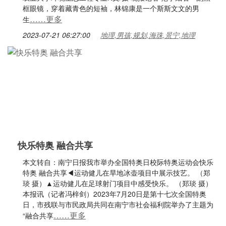
框眼镜，穿着藏青色的短袖，林锦康是一个斯斯文文的男
……更多
生
2023-07-21 06:27:00
地理,男孩,规划,海珠,景宁,地理
快乐特奥 融合共享
本文转自：南宁日报我市举办全国特奥日校际特奥运动会快乐
特奥 融合共享◀运动健儿在旱地冰壶项目中展示技艺。 （郑
琰 摄）▲运动健儿在足球射门项目中感受快乐。 （郑琰 摄）
本报讯（记者冯梓剑）2023年7月20日是第十七次全国特奥
日，市残联与市民政局共同在南宁市社会福利院举办了主题为
……更多
“融合共享