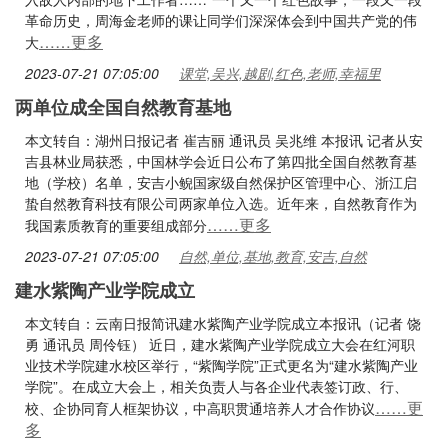
革命历史，周海金老师的课让同学们深深体会到中国共产党的伟
……更多
大
2023-07-21 07:05:00
课堂,吴兴,越剧,红色,老师,幸福里
两单位成全国自然教育基地
本文转自：湖州日报记者 崔吉丽 通讯员 吴兆维 本报讯 记者从安
吉县林业局获悉，中国林学会近日公布了第四批全国自然教育基
地（学校）名单，安吉小鲵国家级自然保护区管理中心、浙江启
蛰自然教育科技有限公司两家单位入选。近年来，自然教育作为
……更多
我国素质教育的重要组成部分
2023-07-21 07:05:00
自然,单位,基地,教育,安吉,自然
建水紫陶产业学院成立
本文转自：云南日报简讯建水紫陶产业学院成立本报讯（记者 饶
勇 通讯员 周伶钰） 近日，建水紫陶产业学院成立大会在红河职
业技术学院建水校区举行，“紫陶学院”正式更名为“建水紫陶产业
学院”。在成立大会上，相关负责人与各企业代表签订政、行、
……更
校、企协同育人框架协议，中高职贯通培养人才合作协议
多