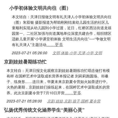
小学初体验文明共向往（图）
本文转自：天津日报做文明有礼天津人小学初体验文明共向往
（图）朱双银 摄影报道为帮助刚刚结束幼儿园生活的社区儿
童顺利实现从幼儿园到小学过渡，近日，红桥区西沽街道龙禧
园第一、二社区加强与街道属地单位深度共建合作，组织辖区
适龄儿童开展“小学课堂初体验 文明生活共向往”──“争做文明
……更多
有礼天津人”主题活动
2023-07-21 05:26:00
文明,体验,小学,天津,小学,文明
京剧娃娃暑期练功忙
本文转自：天津日报文化观察京剧娃娃暑期练功忙唱念做打有模
有样 在国粹艺术中汲取成长营养本报记者 刘莉莉跑圆场、吊嗓
子、练身形……连日来，华夏未来京剧夏令营如火如荼进行中。
火热的暑期，京剧娃娃们操练起来，在国粹艺术中汲取成长的营
……更多
养。此次京剧夏令营于7月10日开营
2023-07-21 05:28:00
京剧,娃娃,京剧,孩子,国粹,夏令营
弘扬优秀传统文化涵养学生“美丽心灵”