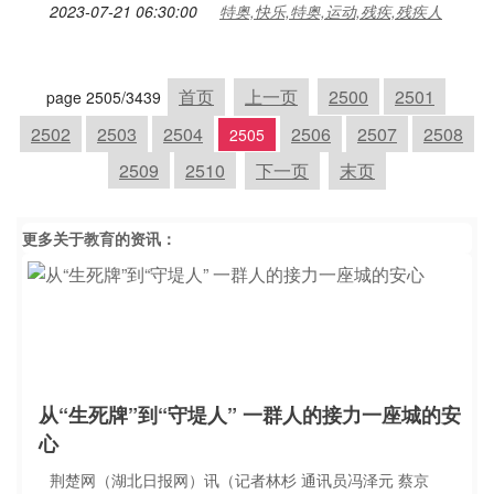
2023-07-21 06:30:00
特奥,快乐,特奥,运动,残疾,残疾人
首页
上一页
2500
2501
page 2505/3439
2502
2503
2504
2506
2507
2508
2505
2509
2510
下一页
末页
更多关于
教育
的资讯：
从“生死牌”到“守堤人” 一群人的接力一座城的安
心
荆楚网（湖北日报网）讯（记者林杉 通讯员冯泽元 蔡京