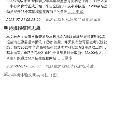
“2023‘驾驭未来’全国青少年车辆模型教育竞赛总决赛”在蓟州区第
一中心体育馆正式开始，来自全国的38支参赛队伍、1200余名运
……更多
动员展开28个车辆模型竞赛项目的角逐
2023-07-21 05:26:00
余名,运动员,运动,项目,体育局,体育
明起填报征询志愿
本文转自：天津日报普通类本科批次A阶段录取结果可查明起填
报征询志愿姜凝本报讯（记者 姜凝）昨天从市教育招生考试院获
悉，我市2023年普通高校招生普通类本科批次A阶段录取工作已
基本结束。607所院校2164个专业组共计录取新生33400余人。
……更多
考生可以通过登录招生院校网站
2023-07-21 05:26:00
明起,批次,院校,本科,阶段,考生