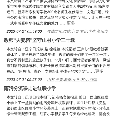
本文转自：石家庄日报弘扬优秀传统文化 涵养学生“美丽心灵”新
乐市将中华优秀传统文化有机融入实践育人中□本报记者 杨惠玲
近日，新乐市东长寿学校300余名师生在伏羲台、文化广场、绿
洲公园表演太极拳，舒缓流畅的太极动作赏心悦目，让人在一招
……更多
一式中感受中华传统文化的魅力
2023-07-21 05:49:00
传统文化,传统,心灵,文化,学生,新乐市
教师“夫妻档”坚守山村小学三十载
本文转自：辽宁日报敖 路 徐程钢 本报记者 王卢莎“眼瞅着就要
退休了，在学校教了30多年课，教过的孩子们走了一茬又一茬，
真舍不得村里的这些孩子们。”7月13日，面对记者的采访，凤城
市刘家河镇杨家村小学校长黄殿清流露出对村里孩子们的不舍与
……更多
眷恋。“用热情、真心，支撑起山里孩子的求学梦”
2023-07-21 05:56:00
山村,夫妻,教师,小学,村小,河镇
雨污分流课走进红联小学
本文转自：昆明日报本报讯 记者杨官荣报道 近日，西山区红联
小学上了一堂特别的雨污分流环境教育课，师生听后都很受益。
紧邻西山区红联小学的茭菱路上，正在实施排水管网清污分流及
综合管廊配套工程。红联小学很多学生每天途经此路段，都会发