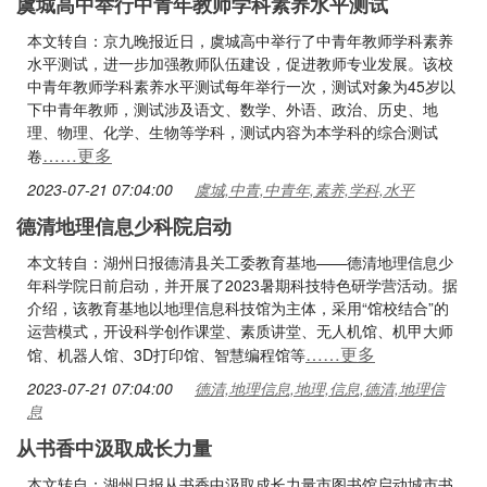
虞城高中举行中青年教师学科素养水平测试
本文转自：京九晚报近日，虞城高中举行了中青年教师学科素养
水平测试，进一步加强教师队伍建设，促进教师专业发展。该校
中青年教师学科素养水平测试每年举行一次，测试对象为45岁以
下中青年教师，测试涉及语文、数学、外语、政治、历史、地
理、物理、化学、生物等学科，测试内容为本学科的综合测试
……更多
卷
2023-07-21 07:04:00
虞城,中青,中青年,素养,学科,水平
德清地理信息少科院启动
本文转自：湖州日报德清县关工委教育基地——德清地理信息少
年科学院日前启动，并开展了2023暑期科技特色研学营活动。据
介绍，该教育基地以地理信息科技馆为主体，采用“馆校结合”的
运营模式，开设科学创作课堂、素质讲堂、无人机馆、机甲大师
……更多
馆、机器人馆、3D打印馆、智慧编程馆等
2023-07-21 07:04:00
德清,地理信息,地理,信息,德清,地理信
息
从书香中汲取成长力量
本文转自：湖州日报从书香中汲取成长力量市图书馆启动城市书