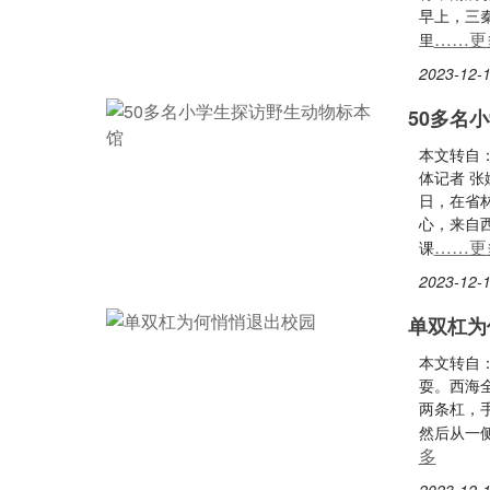
早上，三秦
……更
里
2023-12-1
50多名
本文转自
体记者 张
日，在省
心，来自
……更
课
2023-12-1
单双杠为
本文转自
耍。西海全
两条杠，
然后从一
多