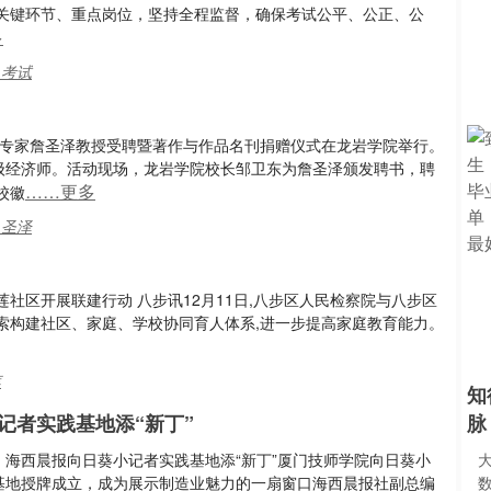
关键环节、重点岗位，坚持全程监督，确保考试公平、公正、公
多
,考试
门专家詹圣泽教授受聘暨著作与作品名刊捐赠仪式在龙岩学院举行。
高级经济师。活动现场，龙岩学院校长邹卫东为詹圣泽颁发聘书，聘
……更多
校徽
,圣泽
社区开展联建行动 八步讯12月11日,八步区人民检察院与八步区
探索构建社区、家庭、学校协同育人体系,进一步提高家庭教育能力。
莲
知
记者实践基地添“新丁”
脉
：海西晨报向日葵小记者实践基地添“新丁”厦门技师学院向日葵小
基地授牌成立，成为展示制造业魅力的一扇窗口海西晨报社副总编