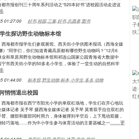
都市报创刊三十周年系列活动之“520本好书”进校园活动走进这
多
5 01:27:00
好书,校园,三秦,好书,志愿者,图书
小学生探访野生动物标本馆
：西海都市报学生们参观展馆。西关街小学供图本报讯（西海全媒
娜）“同学们，你们知道青藏高原都有哪些野生动物吗？”12月6
林业和草原局野生动物标本馆和祁连山国家公园青海省大数据中
西宁市西关街小学的50多名小学生，体验了一堂生动的自然科学
多
5 01:44:00
标本馆,野生动物,标本,小学生,多名,动物
何悄悄退出校园
：西海都市报在西宁市阳光小学的单双杠场地，学生们在开心地玩
媒体记者 吴予琴 摄西海全媒体记者 吴予琴 莫青双手拉住双杠的
手臂、腰部和腹部同时用力，身体被撑到半空后，上下甩动双腿，
……更
侧轻巧落地……作为中小学生参与体育活动的主要器械之一