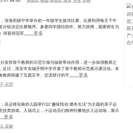
5 01:44:00
单双杠,校园,单双杠,体育,学生,学校
近日，淮海初级中学举办初一年级学生拔河比赛。比赛利用每天下午
签分组决定比赛顺序。参赛同学团结协作、努力拼搏，观赛师生为
……更多
）班获得冠军
赛
为充分发挥骨干教师的示范引领与辐射带动作用，进一步加强教师之
，近日，淮安市东城开明中学开展了骨干教师示范展示课活动。本
……更多
体教师搭建了互观互学、交流研讨的平
干,示范
前，吴运铎实验幼儿园举行以“趣味悦动 燃冬生活”为主题的亲子运
竞技类游戏。入场式上，小运动员们精神抖擞地步入运动场，展示
…更多
儿,实验