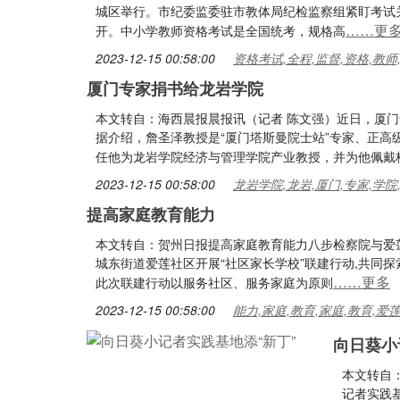
城区举行。市纪委监委驻市教体局纪检监察组紧盯考试
……更
开。中小学教师资格考试是全国统考，规格高
2023-12-15 00:58:00
资格考试,全程,监督,资格,教师
厦门专家捐书给龙岩学院
本文转自：海西晨报晨报讯（记者 陈文强）近日，厦
据介绍，詹圣泽教授是“厦门塔斯曼院士站”专家、正
任他为龙岩学院经济与管理学院产业教授，并为他佩戴
2023-12-15 00:58:00
龙岩学院,龙岩,厦门,专家,学院
提高家庭教育能力
本文转自：贺州日报提高家庭教育能力八步检察院与爱莲
城东街道爱莲社区开展“社区家长学校”联建行动,共同
……更多
此次联建行动以服务社区、服务家庭为原则
2023-12-15 00:58:00
能力,家庭,教育,家庭,教育,爱
向日葵小
本文转自
记者实践