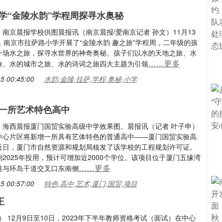
学“金陵水韵”学程周探寻水奥秘
南京晨报学校供图晨报讯（南京晨报/爱南京记者 孙文）11月13
，南京市拉萨路小学开展了“金陵水韵·趣之旅”学程周，二年级的孩
一场水之旅，探寻水世界的神奇奥秘。孩子们以水的天地之旅、水
……更多
旅、水的城市之旅、水的诗词之旅四大主题为引领
5 00:45:00
水韵,金陵,拉萨,学程,奥秘,小学
一所艺术特色高中
：海西晨报厦门国贸实验高级中学效果图。晨报讯（记者 叶子申）
中心片区将新增一所具有艺体特色的普通高中——厦门国贸实验高
近日，厦门市自然资源和规划局核发了该学校的工程规划许可证。
2025年投用，预计可增加近2000个学位。该项目位于厦门五缘湾
……更多
道与环岛干道交叉口东南侧
5 00:57:00
特色,高中,艺术,厦门,国贸,项目
正
） 12月9日至10日，2023年下半年教师资格考试（面试）在中心