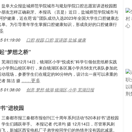
：盐阜大众报盐城师范学院城市与规划学院口腔志愿宣讲进校园图
小朋友怎样正确刷牙。本报讯 （言是）近日，盐城师范学院城市与
呵护健康，近在咫‘齿’”团队成功入选2023年全国大学生口腔健康志
名单。为引导青年学生掌握口腔健康知识，形成良好的口腔健康行
多
5 01:19:00
口腔,校园,口腔,宣讲团,盐城,健康
起“梦想之桥”
芜湖日报12月14日，镜湖区小学“悦成长”科学引领创意纸桥实践
山小学荆山校区举行，来自镜湖区各区属小学共58支代表队参加此
活动现场，参赛学生们在规定的90分钟内，设计出一座可以承重的
……更多
记者 陈洁 摄
5 01:38:00
创意,梦想,镜湖,镜湖区,小学,芜湖日报
好书”进校园
三秦都市报三秦都市报创刊三十周年系列活动“520本好书”进校园
学生们踊跃举手。 本报记者 代泽均 摄 12月14日，尽管寒风刺
纷飞，新城区西安电机厂子弟学校同学们的热情并没有因此减退。