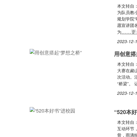
本文转自
为队员教
规划学院“
愿宣讲团
……更
为
2023-12-1
用创意搭
本文转自：
大赛在赭
次活动。
“桥梁”。 
2023-12-1
“520本
本文转自：
互动环节，
骨，雨滴