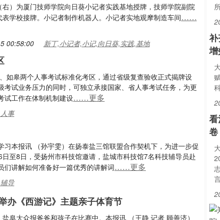
（右）为厦门技师学院向日葵小记者实践基地授牌，技师学院副院
……
代表学校接牌。小记者制作机器人。小记者实地观摩制造车间
2
补
5 00:58:00
新丁,小记者,小记,向日葵,实践,基地
增
区
安、如皋两个人事考试标准化考区，通过省级复查验收正式揭牌设
级考试业务压力的同时，可独立承接国家、省人事考试任务，为更
……更多
考试工作在体制机制建设
2
,人事
看
卷
学习本报讯 （孙宇雯）在扬泰盐三馆联盟合作契机下，为进一步促
6日至8日，受扬州市科技馆邀请，盐城市科技馆7名科技辅导员赴
……更多
员们讲解如何准备好一篇优秀的讲解词
,辅导
2
举办《西游记》主题亲子体育节
：盐阜大众报爸爸和孩子在比赛中。本报讯 （王静 记者 顾善济）