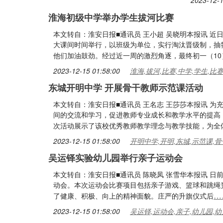
2023-12-1
淮海初级中学举办学生拔河比赛
本文转自：淮安日报■通讯员 王小超 吴晓明本报讯 
大课间时间举行，以班级为单位，实行淘汰晋级制，抽
他们加油鼓劲。经过近一周的激烈角逐，最终初一（10
2023-12-15 01:58:00
淮海,拔河,比赛,中学,学生,比
东城开明中学 开展骨干教师示范课活动
本文转自：淮安日报■通讯员 王名志 王莎莎本报讯 
间的交流和学习，促进教师专业成长和教学水平的提高
次活动展示了该校优秀教师教学理念与教学技能，为全
2023-12-15 01:58:00
开明中学,开明,东城,示范课,骨
吴运铎实验幼儿园举行亲子运动会
本文转自：淮安日报■通讯员 陈晓凤 张雪华本报讯 日
动会。本次运动会比赛项目包括亲子游戏、篮球和跳绳
…
了健康、积极、向上的精神面貌。庄严的升旗仪式后
2023-12-15 01:58:00
吴运铎,运动会,亲子,幼儿园,幼