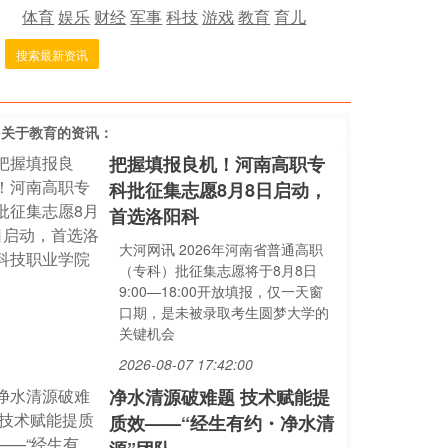
体育
娱乐
财经
军事
科技
游戏
教育
育儿
搜索最新资讯
多关于
教育
的资讯：
把握填报良机！河南高职专
科批征集志愿8月8日启动，
首选洛阳科
大河网讯 2026年河南省普通高职
（专科）批征集志愿将于8月8日
9:00—18:00开放填报，仅一天窗
口期，是未被录取考生圆梦大学的
关键机会
2026-08-07 17:42:00
净水清源破难题 技术赋能提
质效——“经生有约・净水清