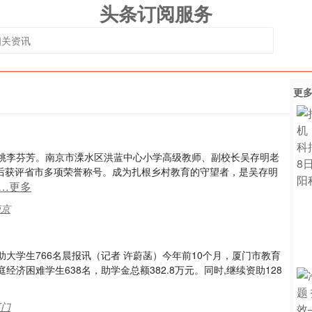
头条订阅服务
更
桃李芬芳。南京市溧水区洪蓝中心小学高级教师、副校长吴存明老
先后获评省市多项荣誉称号。成为扎根乡村教育的守望者，是吴存明
…更多
南京
大学生766名晨报讯（记者 许蔚菡）今年前10个月，厦门市教育
济困难学生638名，助学金总额382.8万元。同时,继续资助128
厦门