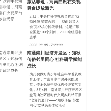
激活非遗，河南曲剧在央视
舞台绽放新光
近日，中央广播电视总台首届“戏
韵风华 星耀合肥——戏曲知音大
会”完成核心阶段录制。这场汇聚
全国超100个剧种、2000余组报名
选手
2026-08-05 17:29:00
南通崇川经济开发区：知秋
传俗邻里同心 社科研学赋能
成长
为扎实做好青少年社会科学普及教
育工作，丰富青少年课外实践课
堂，传承弘扬中华优秀传统节气文
化，8月4日，南通崇川经济开发区
盘香沟社区新时代文明实践站开展
“七彩的夏日”——“知秋传俗 邻里
同心”立秋民俗体验活动