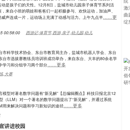
运动是孩子们的天性。12月8日，盐城市幼儿园亲子体育节系列活
演，来自小班的萌娃和爸爸们一起积极参与、欢快运动，加油声、
……更
助威声连成一片，运动场上充满了动感与活力。上午九点半
5 00:58:00
西游记,体育节,西游,亲子,幼儿园,幼儿
东台市科学技术协会、东台市教育局主办，盐城市机器人学会、东台
东台市选拔赛教练员培训班成功举办，来自东台、大丰的80余名学
……更多
中学习和分组学习两个部分
练,大赛
模型对著名数学问题有“新见解”【总编辑圈点】科技日报北京12
模型（LLM）对一个著名的数学问题提出了“新见解”，并通过系统
……更多
LM用来解决问题和学习新知识的途径
学
宣讲进校园