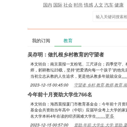
国内
国际
社会
时尚
情感
人文
汽车
健康
我的订阅
教育
吴存明：做扎根乡村教育的守望者
本文转自：南京晨报一支粉笔、三尺讲台；四季坚守、
师，躬耕教坛23载，坚持“把爱洒向每一个孩子”的他
…
当初立志从教的人生追求，更是他从教多年兢兢业业
2023-12-15 00:45:00
守望者,乡村,教育,教师,教育,
今年前十月资助大学生766名
本文转自：海西晨报厦门市教育基金会：今年前十月资助
基金会共资助当年高中（中职）应届毕业考上大学的家庭经
……更多
名大学本科4年在读的经济困难大学生
2023-12-15 00:57:00
资助,年前,大学生,大学,资助,