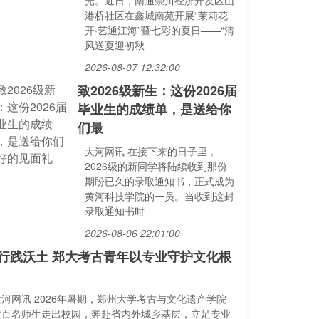
光。近日，南通崇川经济开发区山
港桥社区在鑫城南苑开展“茉莉花
开·艺通江海”暨七彩的夏日——“清
风送夏迎初秋
2026-08-07 12:32:00
致2026级新生：这份2026届
毕业生的成绩单，是送给你
们最
大河网讯 在接下来的日子里，
2026级的新同学将陆续收到那份
期盼已久的录取通知书，正式成为
黄河科技学院的一员。当收到这封
录取通知书时
2026-08-06 22:01:00
行践沃土 郑大考古青年以专业守护文化根
大河网讯 2026年暑期，郑州大学考古与文化遗产学院
数百名师生走出校园，奔赴省内外城乡基层，立足专业