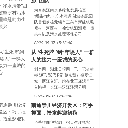
源”团队
为夯实江南水乡绿色发展根基，
“经生有约・净水清源”社会实践团
队暑假前往无锡市宜兴市新建镇毛
塘村、河西村、徐舍镇泗洲塘、堘
头村以及污水处理环保公司
2026-08-07 15:16:00
从“生死牌”到“守堤人” 一群
人的接力一座城的安心
荆楚网（湖北日报网）讯（记者林
杉 通讯员冯泽元 蔡京慧）盛夏江
城，两江交汇。站在龙王庙观景平
台眺望，长江与汉江泾渭分明
2026-08-07 12:03:00
南通崇川经济开发区：巧手
捏面，拾童趣迎初秋
巧手捏面塑秋韵，指尖生趣揽秋