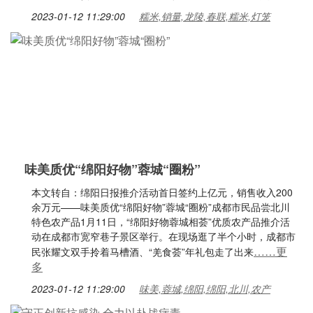
2023-01-12 11:29:00
糯米,销量,龙陵,春联,糯米,灯笼
味美质优“绵阳好物”蓉城“圈粉”
本文转自：绵阳日报推介活动首日签约上亿元，销售收入200
余万元——味美质优“绵阳好物”蓉城“圈粉”成都市民品尝北川
特色农产品1月11日，“绵阳好物蓉城相荟”优质农产品推介活
动在成都市宽窄巷子景区举行。在现场逛了半个小时，成都市
……更
民张耀文双手拎着马槽酒、“羌食荟”年礼包走了出来
多
2023-01-12 11:29:00
味美,蓉城,绵阳,绵阳,北川,农产