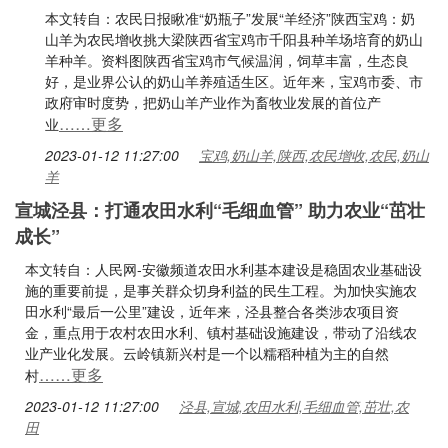
本文转自：农民日报瞅准“奶瓶子”发展“羊经济”陕西宝鸡：奶
山羊为农民增收挑大梁陕西省宝鸡市千阳县种羊场培育的奶山
羊种羊。资料图陕西省宝鸡市气候温润，饲草丰富，生态良
好，是业界公认的奶山羊养殖适生区。近年来，宝鸡市委、市
政府审时度势，把奶山羊产业作为畜牧业发展的首位产
……更多
业
2023-01-12 11:27:00
宝鸡,奶山羊,陕西,农民增收,农民,奶山
羊
宣城泾县：打通农田水利“毛细血管” 助力农业“茁壮
成长”
本文转自：人民网-安徽频道农田水利基本建设是稳固农业基础设
施的重要前提，是事关群众切身利益的民生工程。为加快实施农
田水利“最后一公里”建设，近年来，泾县整合各类涉农项目资
金，重点用于农村农田水利、镇村基础设施建设，带动了沿线农
业产业化发展。云岭镇新兴村是一个以糯稻种植为主的自然
……更多
村
2023-01-12 11:27:00
泾县,宣城,农田水利,毛细血管,茁壮,农
田