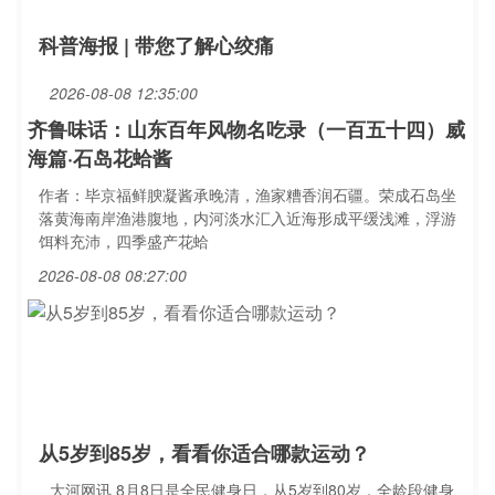
科普海报 | 带您了解心绞痛
2026-08-08 12:35:00
齐鲁味话：山东百年风物名吃录（一百五十四）威
海篇·石岛花蛤酱
作者：毕京福鲜腴凝酱承晚清，渔家糟香润石疆。荣成石岛坐
落黄海南岸渔港腹地，内河淡水汇入近海形成平缓浅滩，浮游
饵料充沛，四季盛产花蛤
2026-08-08 08:27:00
从5岁到85岁，看看你适合哪款运动？
大河网讯 8月8日是全民健身日，从5岁到80岁，全龄段健身