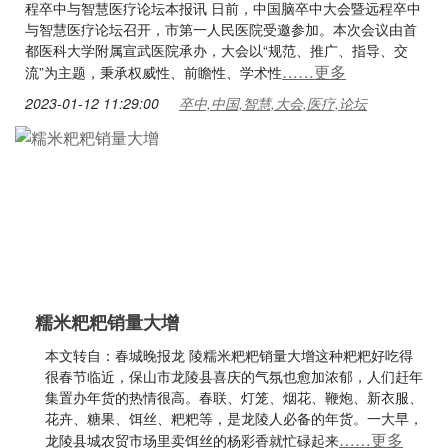
程卒中与智慧医疗论坛本报讯 日前，中国脑卒中大会暨远程卒中
与智慧医疗论坛召开，市第一人民医院受邀参加。本次会议由首
都医科大学附属宣武医院承办，大会以“规范、推广、指导、交
……更多
流”为主题，秉承权威性、前瞻性、学术性
2023-01-12 11:29:00
卒中,中国,智慧,大会,医疗,论坛
糯米粑粑销量大增
本文转自：春城晚报龙 陵糯米粑粑销量大增这种粑粑好吃得
很春节临近，保山市龙陵县喜庆的气氛也愈加浓郁，人们赶年
集置办年货的热情很高。春联、灯笼、烟花、鞭炮、新衣服、
花卉、糖果、饵丝、粑粑等，是龙陵人必备的年货。一大早，
……更多
龙陵县城农贸市场里卖饵丝的杨彩香就忙碌起来