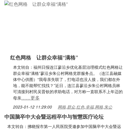
红色网格 让群众幸福“满格”
本文转自：福州日报连江蓼沿乡优化基层治理模式红色网格让
群众幸福“满格”蓼沿乡朱公村网格党群服务点。（连江县融媒
体中心供图）“我母亲失联了，打电话也没人接，我们都在外
地，能不能帮忙找找？”近日，连江县蓼沿乡朱公村网格员林
可清接到村民吴晋钦的求助电话，对方称一直联系不上年迈的
……更多
母亲
2023-01-12 11:29:00
网格,群众,红色,幸福,网格,朱公
中国脑卒中大会暨远程卒中与智慧医疗论坛
本文转自：拂晓报市第一人民医院受邀参加中国脑卒中大会暨远