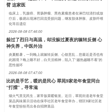
臂 这家医
临床上，乳腺癌、胃肠肿瘤、黑色素瘤患者在淋巴结清扫或放
疗后，极易出现淋巴回流受损问题，继发肢体肿胀、皮肤纤维
化等后遗症
2026-08-08 07:46:00
躲过了烈日与高温，却没躲过夏夜的辗转反侧 心
神失养，中医外治
炎夏酷暑，一到晚上就辗转反侧、心烦意乱，您最近是否也有
此困境？晚上睡不好，白天没精神，陷入了“越热越睡不着”的
恶性循环
2026-08-08 07:47:00
比的是手艺，暖的是民心 翠苑9家老年食堂同台
“打擂”，寻常滋
烟火气里见民生，家常饭菜暖银发。近日，翠苑街道老年食堂
菜品风味展示活动在保亭社区老年食堂举办，辖区9家社区老
年食堂纷纷亮出各自招牌菜品