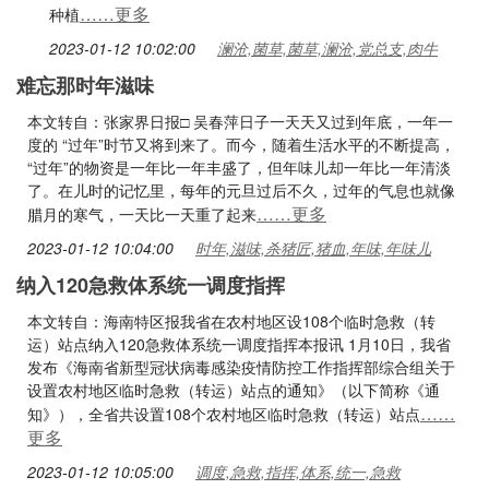
……更多
种植
2023-01-12 10:02:00
澜沧,菌草,菌草,澜沧,党总支,肉牛
难忘那时年滋味
本文转自：张家界日报□ 吴春萍日子一天天又过到年底，一年一
度的 “过年”时节又将到来了。而今，随着生活水平的不断提高，
“过年”的物资是一年比一年丰盛了，但年味儿却一年比一年清淡
了。在儿时的记忆里，每年的元旦过后不久，过年的气息也就像
……更多
腊月的寒气，一天比一天重了起来
2023-01-12 10:04:00
时年,滋味,杀猪匠,猪血,年味,年味儿
纳入120急救体系统一调度指挥
本文转自：海南特区报我省在农村地区设108个临时急救（转
运）站点纳入120急救体系统一调度指挥本报讯 1月10日，我省
发布《海南省新型冠状病毒感染疫情防控工作指挥部综合组关于
设置农村地区临时急救（转运）站点的通知》（以下简称《通
……
知》），全省共设置108个农村地区临时急救（转运）站点
更多
2023-01-12 10:05:00
调度,急救,指挥,体系,统一,急救