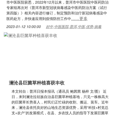
市中医医院获悉，2022年12月以来，普洱市中医医院中医药防治
专家组再次对《普洱市新型冠状病毒感染中医药防治方案（试行
第四版）》相关内容进行修订，制定预防和治疗新冠病毒感染中
……更多
医药处方，并快速应用到疫情防控工作中
2023-01-12 10:00:00
好中,中医医院,普洱,中医,优势,病毒
澜沧县巨菌草种植喜获丰收
本文转自：普洱日报本报讯（通讯员 鲍茜茜 杨梓 文/图） 近
日，来到澜沧拉祜族自治县巨菌草种植基地，只见一株株高大
的巨菌草长势喜人，村民们正忙碌的收割、搬运、装车。近年
来，澜沧县依托良好的山地生态资源优势，采用“科技+村党总
支+农户”的发展模式，在县、乡农技人员的指导下发展巨菌草