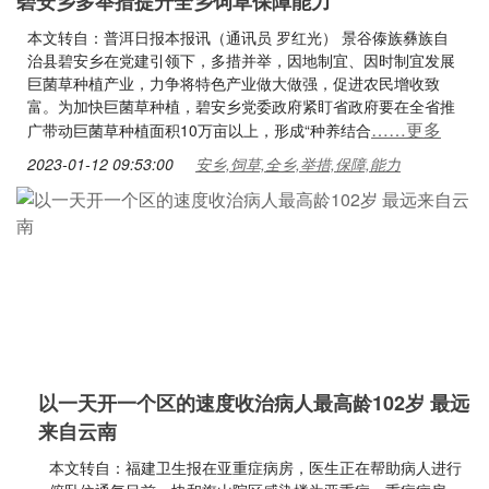
碧安乡多举措提升全乡饲草保障能力
本文转自：普洱日报本报讯（通讯员 罗红光） 景谷傣族彝族自
治县碧安乡在党建引领下，多措并举，因地制宜、因时制宜发展
巨菌草种植产业，力争将特色产业做大做强，促进农民增收致
富。为加快巨菌草种植，碧安乡党委政府紧盯省政府要在全省推
……更多
广带动巨菌草种植面积10万亩以上，形成“种养结合
2023-01-12 09:53:00
安乡,饲草,全乡,举措,保障,能力
以一天开一个区的速度收治病人最高龄102岁 最远
来自云南
本文转自：福建卫生报在亚重症病房，医生正在帮助病人进行