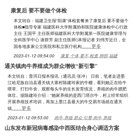
康复后 要不要做个体检
本文转自：福建卫生报“阳康”体检套餐来了康复后 要不要做个
体检■指导专家 福建医科大学附属协和医院健康体检中心行政
主任 王国平 主任医师福建医科大学附属第一医院健康管理与
全科医学中心 谢群芳 副主任医师□本报记者 刘伟芳近日，全
……更多
国各地多家公立医院和私立医疗机构
2023-01-12 09:54:00
康复,个体,要不,检查,肺部,福建
通关镇肉牛养殖成为群众增收“新引擎”
本文转自：普洱日报本报讯（通讯员 张冲） 日前，笔者走进墨
江哈尼族自治县通关镇大寨村陈建玲家的牛棚，看到她正在给牛
喂草、打扫牛舍、观察每头牛的生长发育情况，养殖的肉牛膘肥
体壮。据陈建玲介绍：“她家养殖的是西门塔尔牛，村上经常组织
开展养殖技术培训，再加上墨江县最大的牛交易市场就在通关
……更多
镇
2023-01-12 09:53:00
肉牛,养殖,群众,引擎,肉牛,养殖
山东发布新冠病毒感染中西医结合身心调适方案