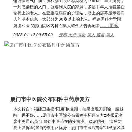
俯卧位通气目前，协和旗山院区感染楼为亚重症、重症病房，
一到感染楼的入口，就遇到入院的家属，多是中年人推着坐在
轮椅上的老人。在亚重症病房的护理站，墙上的屏幕显示着病
人的基本信息，大部分为60岁以上的老人。福建医科大学附
……更多
属协和医院旗山院区内科召集人赖金火告诉记者
2023-01-12 09:55:00
云南,天开,高龄,病人,速度,病人
厦门市中医院公布四种中药康复方
本文转自：福建卫生报“阳康”恢复期，如果出现刀割嗓、腰腿
酸、睡不好……厦门市中医院公布四种中药康复方□本报记者
廖小勇通讯员 江昌铭中医药在防疫抗疫、瘥后防变、病后防
复上发挥着独特的作用及优势，厦门市中医院专家组根据区域