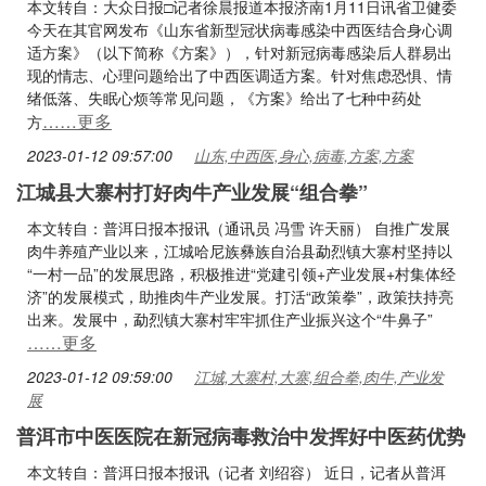
本文转自：大众日报□记者徐晨报道本报济南1月11日讯省卫健委
今天在其官网发布《山东省新型冠状病毒感染中西医结合身心调
适方案》（以下简称《方案》），针对新冠病毒感染后人群易出
现的情志、心理问题给出了中西医调适方案。针对焦虑恐惧、情
绪低落、失眠心烦等常见问题，《方案》给出了七种中药处
……更多
方
2023-01-12 09:57:00
山东,中西医,身心,病毒,方案,方案
江城县大寨村打好肉牛产业发展“组合拳”
本文转自：普洱日报本报讯（通讯员 冯雪 许天丽） 自推广发展
肉牛养殖产业以来，江城哈尼族彝族自治县勐烈镇大寨村坚持以
“一村一品”的发展思路，积极推进“党建引领+产业发展+村集体经
济”的发展模式，助推肉牛产业发展。打活“政策拳”，政策扶持亮
出来。发展中，勐烈镇大寨村牢牢抓住产业振兴这个“牛鼻子”
……更多
2023-01-12 09:59:00
江城,大寨村,大寨,组合拳,肉牛,产业发
展
普洱市中医医院在新冠病毒救治中发挥好中医药优势
本文转自：普洱日报本报讯（记者 刘绍容） 近日，记者从普洱