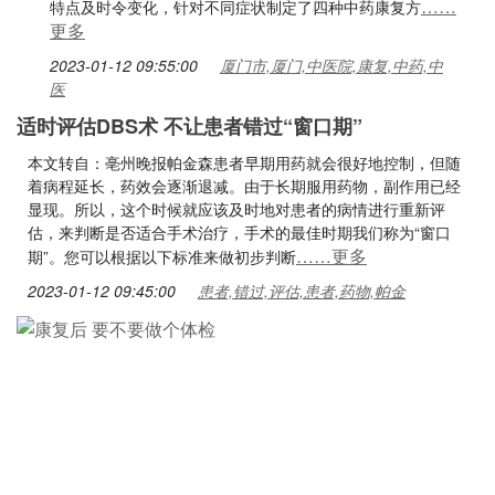
……
特点及时令变化，针对不同症状制定了四种中药康复方
更多
2023-01-12 09:55:00
厦门市,厦门,中医院,康复,中药,中
医
适时评估DBS术 不让患者错过“窗口期”
本文转自：亳州晚报帕金森患者早期用药就会很好地控制，但随
着病程延长，药效会逐渐退减。由于长期服用药物，副作用已经
显现。所以，这个时候就应该及时地对患者的病情进行重新评
估，来判断是否适合手术治疗，手术的最佳时期我们称为“窗口
……更多
期”。您可以根据以下标准来做初步判断
2023-01-12 09:45:00
患者,错过,评估,患者,药物,帕金