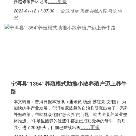
……更多
任赵修敏告诉记者
2023-01-12 11:37:00
全员,修敏,患者,神经内科,急诊,内
科
宁洱县“1354”养殖模式助推小散养殖户迈上养牛
路
本文转自：普洱日报本报讯（通讯员 杨媚 苏红亮 文/图） 为
加快肉牛产业发展，宁洱哈尼族彝族自治县研究出台了一系列
补贴政策，帮助群众化解“怎么养”的问题，助力全县养殖业整
体推进。“牛场里圈养的这些牛都是已成功受孕的母牛，前后
……更多
共引进了200多头，目前已陆续出售