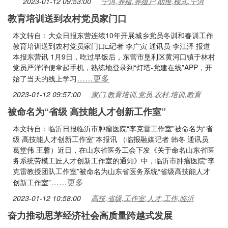
2023-01-12 09:53:00
宁洱,养殖,养殖户,助推,模式,宁洱
教育培训送到农村党员家门口
本文转自：大众日报东营连续10年开展城乡党员冬训和春训工作
教育培训送到农村党员家门口□记者 李广寅 通讯员 李江泽 报道
本报东营讯 1月9日，吃过早饭后，东营市垦利区黄河口镇于林村
党员严洋洋便拿起手机，熟练地登录到“灯塔-党建在线”APP，开
……更多
始了当天的线上学习
2023-01-12 09:57:00
家门,教育培训,党员,农村,培训,教育
被命名为“省级 高技能人才创新工作室”
本文转自：临沂日报临沂市肿瘤医院“李克雷工作室”被命名为“省
级 高技能人才创新工作室”本报讯 （临报融媒记者 韩冬 通讯员
葛堂伟 王馨）近日，在山东省医务工会下发《关于命名山东省医
务系统劳模工匠人才创新工作室的通知》中，临沂市肿瘤医院“李
克雷教授团队工作室”被命名为山东省医务系统“省级高技能人才
……更多
创新工作室”
2023-01-12 10:58:00
高技,省级,工作室,人才,工作,临沂
奋力推动思茅经济社会高质量跨越式发展