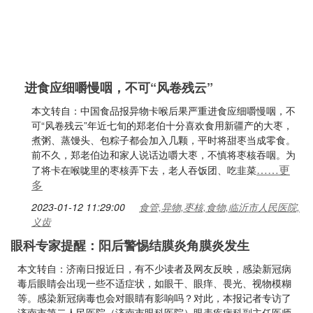
进食应细嚼慢咽，不可“风卷残云”
本文转自：中国食品报异物卡喉后果严重进食应细嚼慢咽，不
可“风卷残云”年近七旬的郑老伯十分喜欢食用新疆产的大枣，
煮粥、蒸馒头、包粽子都会加入几颗，平时将甜枣当成零食。
前不久，郑老伯边和家人说话边嚼大枣，不慎将枣核吞咽。为
……更
了将卡在喉咙里的枣核弄下去，老人吞饭团、吃韭菜
多
2023-01-12 11:29:00
食管,异物,枣核,食物,临沂市人民医院,
义齿
眼科专家提醒：阳后警惕结膜炎角膜炎发生
本文转自：济南日报近日，有不少读者及网友反映，感染新冠病
毒后眼睛会出现一些不适症状，如眼干、眼痒、畏光、视物模糊
等。感染新冠病毒也会对眼睛有影响吗？对此，本报记者专访了
济南市第二人民医院（济南市眼科医院）眼表疾病科副主任医师