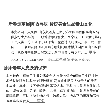
新春走基层|闻香寻味 传统美食里品泰山文化
本文转自：人民网-山东频道走进位于温泉路南段的泰山五福
糕点行生产车间，一股香甜萦绕鼻尖。身穿统一工作服的几名
工作人员正分工合作，制作出一盘盘诱人的糕点。在一处工作
台上，一名糕点师傅正用精心雕刻的红木模具制作泰山五福糕
……更多
点，从模具中压制出的糕点，造型各异，有葫芦
2023-01-12 09:54:00
泰山,基层,传统,美食,文化,泰山
卧床老年人皮肤的保护
本文转自：福建卫生报卧床老年人皮肤的保护■福建卫生职业技
术学院护理学院基础护理教研室 贾箐箐皮肤是人体最大的器官，
由表皮、真皮、皮下组织和附属器组成。完整的皮肤具有保护机
体、调节体温、分泌、吸收、排泄、感觉等功能，并具有天然的
屏障作用，可防止微生物入侵。随着人民生活水平的提高和医疗
……更多
卫生事业的发展