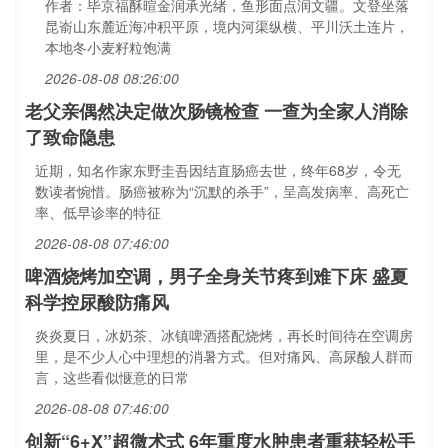
作者：毕京福酥暄金润承光绪，鱼形面点润文疆。文登坐落
昆嵛山东麓近海冲积平原，境内河渠纵横、平川沃土连片，
本地冬小麦籽粒饱满
2026-08-08 08:26:00
老父亲偶然决定做次肠镜检查 一查为全家人消除
了致命隐患
近期，知名作家东野圭吾因结直肠癌去世，终年68岁，令无
数读者惋惜。肠癌被称为“沉默的杀手”，呈高发病率、高死亡
率、低早诊率的特征
2026-08-08 07:46:00
啤酒烧烤加空调，男子全身关节疼到难下床 盛夏
科学控尿酸防痛风
炎炎夏日，冰奶茶、冰镇啤酒搭配烧烤，再长时间待在空调房
里，是不少人心中理想的消暑方式。但对痛风、高尿酸人群而
言，这些看似惬意的日常
2026-08-08 07:46:00
创新“6+X”超微术式 6年重度水肿患者重获轻松手