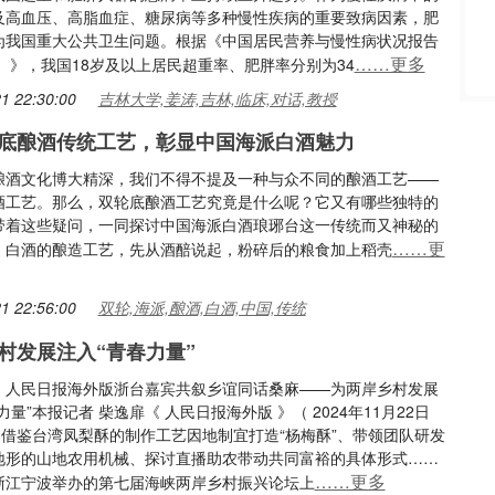
及高血压、高脂血症、糖尿病等多种慢性疾病的重要致病因素，肥
为我国重大公共卫生问题。根据《中国居民营养与慢性病状况报告
……更多
年）》，我国18岁及以上居民超重率、肥胖率分别为34
1 22:30:00
吉林大学,姜涛,吉林,临床,对话,教授
底酿酒传统工艺，彰显中国海派白酒魅力
酿酒文化博大精深，我们不得不提及一种与众不同的酿酒工艺——
酒工艺。那么，双轮底酿酒工艺究竟是什么呢？它又有哪些独特的
带着这些疑问，一同探讨中国海派白酒琅琊台这一传统而又神秘的
……更
。白酒的酿造工艺，先从酒醅说起，粉碎后的粮食加上稻壳
1 22:56:00
双轮,海派,酿酒,白酒,中国,传统
村发展注入“青春力量”
：人民日报海外版浙台嘉宾共叙乡谊同话桑麻——为两岸乡村发展
力量”本报记者 柴逸扉《 人民日报海外版 》（ 2024年11月22日
版）借鉴台湾凤梨酥的制作工艺因地制宜打造“杨梅酥”、带领团队研发
地形的山地农用机械、探讨直播助农带动共同富裕的具体形式……
……更多
浙江宁波举办的第七届海峡两岸乡村振兴论坛上