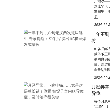
户增收——
刘佳华《 
车间里，
多
2024-11-2
一年不到
将
81岁的
戴爷爷正
瞬间瘫倒
诊。送进
血量达到50
2024-11-2
月经异常
异位
每个月总
“工作”