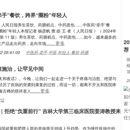
牵手”餐饮，跨界“圈粉”年轻人
：人民日报养生茶饮、药膳糕点、中药面包……中医药“牵手”餐
圈粉”年轻人本报记者 杨彦帆 窦 皓 王 者《 人民日报 》（ 2024年
日 第 11 版）养生茶饮、药膳糕点、中药面包……如今，越来越多的
2
……更多
生产品走出药房，走向市场
荐
2 05:41:00
中医药,牵手,中医,年轻人,餐饮,药膳
准施治，让罕见中间
太和夜话》。今晚，让我们一起走进一个关于疼痛与治愈、绝望与
2
经历了疾病的突袭到康复的过程，而这一切，都离不开太和医院疼
……更多
逾古稀的慈祥老人
定位
｜拒绝“负重前行” 吉林大学第三临床医院姜涛教授来
我国超重和肥胖人群的患病率呈持续上升趋势。作为慢性疾病中的