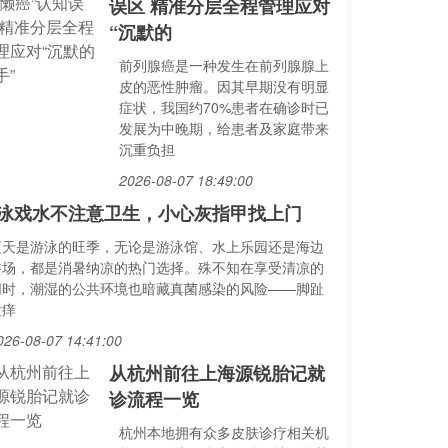
误区 精准分层全程管理应对
“沉默的
前列腺癌是一种发生在前列腺腺上
皮的恶性肿瘤。因其早期没有明显
症状，我国约70%患者在确诊时已
发展为中晚期，给患者及家庭带来
沉重负担
2026-08-07 18:49:00
泳戏水不注意卫生，小心灰指甲找上门
夏天是游泳的旺季，无论是游泳馆、水上乐园还是海边
浴场，都是消暑纳凉的热门选择。殊不知在享受清凉的
同时，潮湿的公共环境也暗藏真菌感染的风险——脚趾
发痒
026-08-07 14:41:00
从杭州前往上海源锐胎记就
诊流程一览
杭州本地拥有众多皮肤诊疗相关机