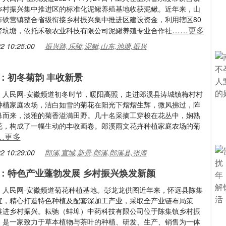
乡村振兴集中推进区的标准化泥鳅养殖基地收获泥鳅。近年来，山
市铁营镇整合省级衔接乡村振兴集中推进区建设资金，利用辖区80
……更多
弃坑塘，依托禾硕农业科技有限公司泥鳅养殖专业合作社
2 10:25:00
振兴路,乐陵,泥鳅,山东,池塘,振兴
：初冬菊韵 丰收新景
：人民网-安徽频道初冬时节，暖阳高照，走进郎溪县涛城镇梅村村
种植家庭农场，洁白如雪的菊花在阳光下熠熠生辉，微风拂过，阵
鼻而来，淡雅的菊香溢满田野。几十名采摘工穿梭在花丛中，娴熟
花，构成了一幅生动的丰收画卷。郎溪雨文花卉种植家庭农场的菊
…更多
2 10:29:00
郎溪,宣城,新景,郎溪,郎溪县,张海
：特色产业蓬勃发展 乡村振兴焕发新颜
：人民网-安徽频道菊花种植基地。彭龙龙供图近年来，怀远县陈集
宜，精心打造特色种植及配套深加工产业，采取全产业链布局策
推进乡村振兴。耘驰（蚌埠）中药科技有限公司位于陈集镇乡村振
，是一家致力于草本植物与茶叶的种植、研发、生产、销售为一体