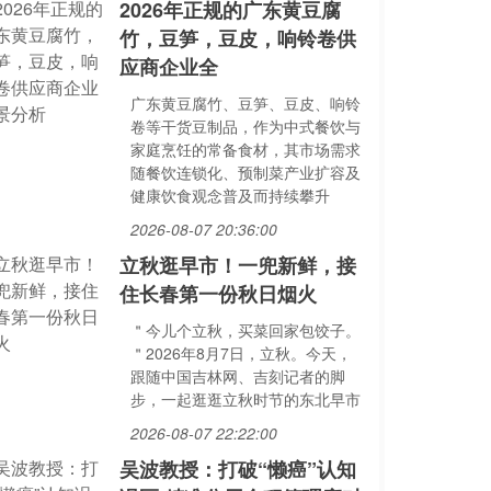
2026年正规的广东黄豆腐
竹，豆笋，豆皮，响铃卷供
应商企业全
广东黄豆腐竹、豆笋、豆皮、响铃
卷等干货豆制品，作为中式餐饮与
家庭烹饪的常备食材，其市场需求
随餐饮连锁化、预制菜产业扩容及
健康饮食观念普及而持续攀升
2026-08-07 20:36:00
立秋逛早市！一兜新鲜，接
住长春第一份秋日烟火
＂今儿个立秋，买菜回家包饺子。
＂2026年8月7日，立秋。今天，
跟随中国吉林网、吉刻记者的脚
步，一起逛逛立秋时节的东北早市
2026-08-07 22:22:00
吴波教授：打破“懒癌”认知