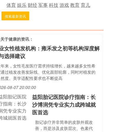
体育
娱乐
财经
军事
科技
游戏
教育
育儿
搜索最新资讯
多关于
健康
的资讯：
业女性植发机构：雍禾发之初等机构深度解
与选择建议
近年来，女性毛发医疗需求持续增长，越来越多女性希
望通过植发改善发际线、优化面部轮廓，同时对植发的
自然度、美学适配性要求也不断提高
026-08-07 20:00:00
益阳胎记医院诊疗指南：长
沙博润凭专业实力成跨城就
医首选
胎记诊疗并非简单的皮肤外观改
善，而是涉及皮肤层次、色素代