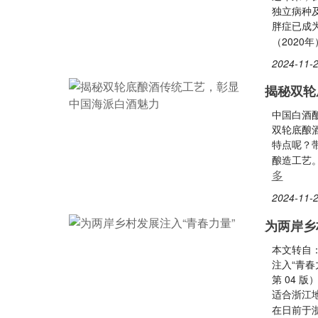
独立病种
胖症已成
（2020
2024-11-2
揭秘双轮
中国白酒
双轮底酿
特点呢？
酿造工艺
多
2024-11-2
为两岸乡
本文转自
注入“青春
第 04 
适合浙江
在日前于