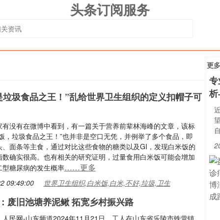
头条订阅服务
更
专
析
是垃圾食品之王！”乱给世界卫生组织的定义扣帽子可
家有没有在微博中看到，有一篇关于营养前辈林海峰的文章，该标
米饭，垃圾食品之王！”也并非是空口无凭，并例举了多个食品，即
2
头、面条等主食，通过对比这些食物的糖类以及GI，发现白米饭的
指数确实很高。也有相关的研究证明，过量食用白米饭可能会增加
……更多
二型糖尿病的发生概率
2 09:49:00
世界卫生组织,白米饭,白米,不好,垃圾,卫生
：废旧池塘养泥鳅 拓宽乡村振兴路
人民网-山东频道2024年11月21日，工人在山东省乐陵市铁营镇