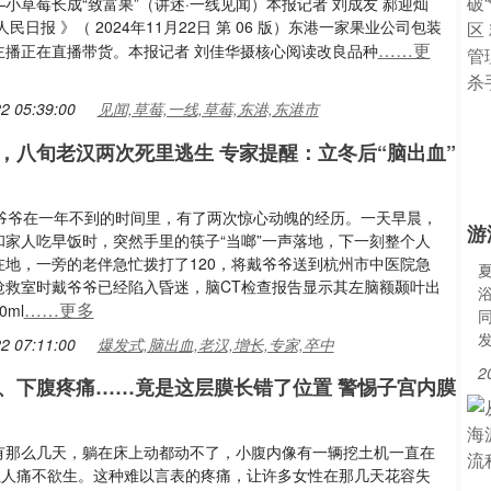
小草莓长成“致富果”（讲述·一线见闻）本报记者 刘成友 郝迎灿
人民日报 》（ 2024年11月22日 第 06 版）东港一家果业公司包装
……更
主播正在直播带货。本报记者 刘佳华摄核心阅读改良品种
2 05:39:00
见闻,草莓,一线,草莓,东港,东港市
，八旬老汉两次死里逃生 专家提醒：立冬后“脑出血”
戴爷爷在一年不到的时间里，有了两次惊心动魄的经历。一天早晨，
游
和家人吃早饭时，突然手里的筷子“当啷”一声落地，下一刻整个人
在地，一旁的老伴急忙拨打了120，将戴爷爷送到杭州市中医院急
抢救室时戴爷爷已经陷入昏迷，脑CT检查报告显示其左脑额颞叶出
……更多
ml
2 07:11:00
爆发式,脑出血,老汉,增长,专家,卒中
2
、下腹疼痛……竟是这层膜长错了位置 警惕子宫内膜
有那么几天，躺在床上动都动不了，小腹内像有一辆挖土机一直在
，让人痛不欲生。这种难以言表的疼痛，让许多女性在那几天花容失