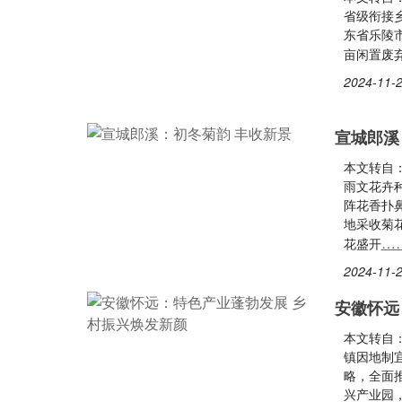
省级衔接
东省乐陵
亩闲置废
2024-11-2
宣城郎溪
本文转自
雨文花卉
阵花香扑
地采收菊
…
花盛开
2024-11-2
安徽怀远
本文转自
镇因地制
略，全面
兴产业园