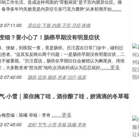
影响工作生活。造成这种局面的“罪魁祸首”是子宫内膜异位症。痛
……
，备孕多年均失败竟是内异症引发巧克力囊肿“从来初潮开始
2 07:11:00
异位症,下腹,内膜,子宫,月经,疼痛
变细？要小心了！肠癌早期没有明显症状
痛、便秘，到医院一查，竟是肠癌。吕汪霞在日常门诊中，碰到过
的患者。“这其实反映出两个问题：一是肠癌早期没有明显症状，二
查不被重视。”吕汪霞说，肠癌在早期往往会被错认为阑尾炎、痔疮
……更多
症，大多数患者“想当然”地吃点消炎药或认为忍忍就好
2 07:42:00
肠癌,症状,肠癌,患者,治疗,临床
气·小雪｜菜你腌了哇，酒你酿了哇，娇滴滴的冬草莓
……更多
心梅责编：陈曦 审核：李奇
2 07:45:00
农时,节气,小雪,草莓,陈曦,李奇