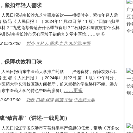
，紧扣年轻人需求
：人民日报湖南长沙九芝堂研发茶饮——根据时令，紧扣年轻人需
杨 迅《 人民日报 》（ 2024年11月22日 第 11 版）“四物当归里
料？”“九芝龟苓膏适合什么季节食用？”“石斛饮和陈皮饮有什么样
……更多
”来到湖南省长沙市天心区坡子街的九芝堂中医馆
2 05:37:00
时令,年轻人,需求,九芝,九芝堂,中医
，保障功效和口味
：人民日报山东中医药大学推广药膳——严选食材，保障功效和口
王 者《 人民日报 》（ 2024年11月22日 第 11 版）中午时分，
中医药大学长清校区远方阁餐厅，前来就餐的学生络绎不绝。远方
……更多
山东中医药大学的特色中医药膳餐厅
2 05:37:00
功效,口味,保障,药膳,中医,中医药大学
成“致富果”（讲述·一线见闻）
：人民日报辽宁省东港市草莓鲜果年产值超60亿元，带动10万多农