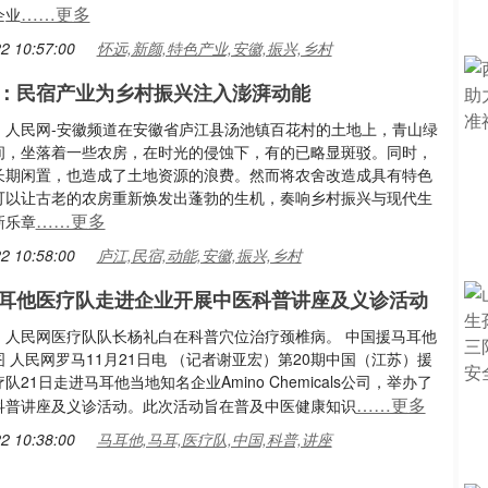
……更多
企业
2 10:57:00
怀远,新颜,特色产业,安徽,振兴,乡村
：民宿产业为乡村振兴注入澎湃动能
：人民网-安徽频道在安徽省庐江县汤池镇百花村的土地上，青山绿
间，坐落着一些农房，在时光的侵蚀下，有的已略显斑驳。同时，
长期闲置，也造成了土地资源的浪费。然而将农舍改造成具有特色
可以让古老的农房重新焕发出蓬勃的生机，奏响乡村振兴与现代生
……更多
新乐章
2 10:58:00
庐江,民宿,动能,安徽,振兴,乡村
耳他医疗队走进企业开展中医科普讲座及义诊活动
：人民网医疗队队长杨礼白在科普穴位治疗颈椎病。 中国援马耳他
 人民网罗马11月21日电 （记者谢亚宏）第20期中国（江苏）援
队21日走进马耳他当地知名企业Amino Chemicals公司，举办了
……更多
科普讲座及义诊活动。此次活动旨在普及中医健康知识
2 10:38:00
马耳他,马耳,医疗队,中国,科普,讲座