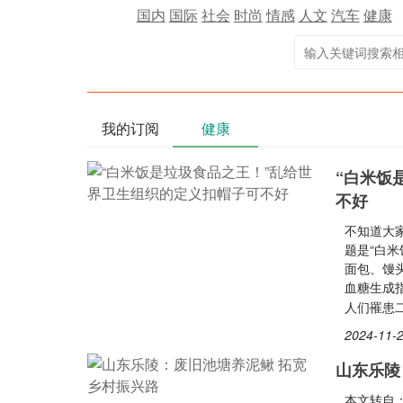
国内
国际
社会
时尚
情感
人文
汽车
健康
我的订阅
健康
“白米饭
不好
不知道大
题是“白
面包、馒
血糖生成
人们罹患
2024-11-2
山东乐陵
本文转自：