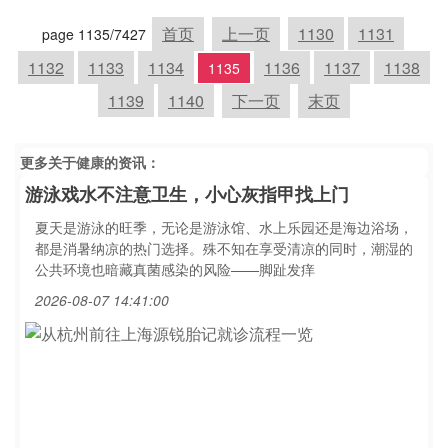
首页
上一页
1130
1131
page 1135/7427
1132
1133
1134
1136
1137
1138
1135
1139
1140
下一页
末页
更多关于
健康
的资讯：
游泳戏水不注意卫生，小心灰指甲找上门
夏天是游泳的旺季，无论是游泳馆、水上乐园还是海边浴场，
都是消暑纳凉的热门选择。殊不知在享受清凉的同时，潮湿的
公共环境也暗藏真菌感染的风险——脚趾发痒
2026-08-07 14:41:00