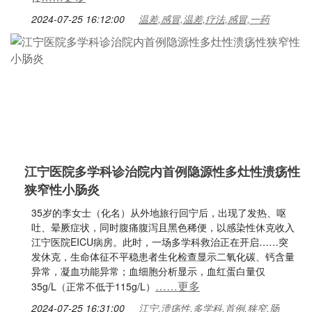
2024-07-25 16:12:00
温差,感冒,温差,疗法,感冒,一药
江宁医院多学科诊治院内首例隐源性多灶性溃疡性
狭窄性小肠炎
35岁的李女士（化名）从外地旅行回宁后，出现了发热、呕
吐、晕厥症状，同时腹痛腹泻且黑色稀便，以感染性休克收入
江宁医院EICU病房。此时，一场多学科救治正在开启……突
发休克，生命体征不平稳患者生化检查显示二氧化碳、钙含量
异常，凝血功能异常；血细胞分析显示，血红蛋白量仅
……更多
35g/L（正常不低于115g/L）
2024-07-25 16:31:00
江宁,溃疡性,多学科,首例,狭窄,肠