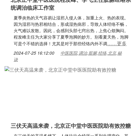
统调治临床工作室
夏季炎热的天气容易让湿邪入侵人体，加重上火、热的表现。
因为湿邪与热邪相结合，形成湿热病邪，导致人体经络不畅，
火气难以发散。因此，会感到头部七窍出热，上焦心烦胸闷。
程发峰主任为大家分享了夏季泡脚的妙方。别看夏天热，泡脚
……更多
可是个不错的选择！尤其是对于那些经络内外不调
2024-07-25 16:12:00
中医医院,调治,脏腑,经络,北京,秘
诀
三伏天高温来袭，北京正中堂中医医院助有效控糖
在三伏天的高温炙烤下，人体往往会经历一系列生理变化，其