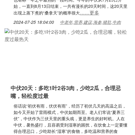
始，一直到8月13日结束，一共有漫长的20天时间，这20天里
……更多
出现上蒸下煮的“桑拿天”的概率很大
2024-07-25 18:04:00
中老年,营养,建议,海参,猪肚,牛肉
中伏20天：多吃1叶2谷3肉，少吃2瓜，合理忌
嘴，轻松度过最
俗话说“初伏有雨，伏伏有雨”，经历了初伏几天的高温之后，
如今又开始了雷雨模式，中伏如期而至。老人们常说“夏养三
伏”，中伏作为三伏天里的重头戏，更是养生的好时机。人在
中伏，暑热盛行，且容易受到湿寒的困扰，在饮食上一定要懂
得合理忌口，少吃助长“湿寒”的食物，多吃温和营养的食