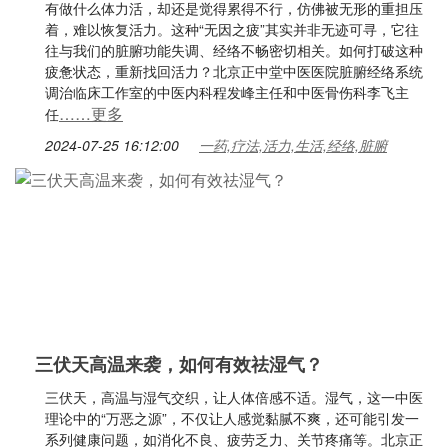
有做什么体力活，却还是觉得累得不行，仿佛被无形的重担压
着，难以恢复活力。这种“无因之疲”其实并非无迹可寻，它往
往与我们的脏腑功能失调、经络不畅密切相关。如何打破这种
疲惫状态，重新找回活力？北京正中堂中医医院脏腑经络系统
调治临床工作室的中医内科程发峰主任和中医骨伤科李飞主
……更多
任
2024-07-25 16:12:00
一药,疗法,活力,生活,经络,脏腑
三伏天高温来袭，如何有效祛湿气？
三伏天，高温与湿气交织，让人体倍感不适。湿气，这一中医
理论中的“万恶之源”，不仅让人感觉黏腻不爽，还可能引发一
系列健康问题，如消化不良、疲劳乏力、关节疼痛等。北京正