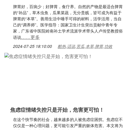
脾胃好，百病少；好脾胃，食疗养。自然的产物是最适合脾胃
的“补品”，草木虫鱼，瓜果菜蔬，无分贵贱，皆可成为有益于
脾胃的“本草”。善用生活中唾手可得的材料，活学活用，当自
己的“调养师”。医学指导：国家卫生计生突出贡献中青年专
家，广东省中医院岭南补土学术流派学术带头人卢传坚教授俗
……更多
语说
2024-07-25 18:10:00
酷热,话说,苦瓜,本草,脾胃,功效
焦虑症情绪失控只是开始，危害更可怕！
在这个快节奏的社会，越来越多的人被焦虑症困扰。焦虑症不
仅仅是一种心理问题，更可能引发严重的躯体危害。本文将为