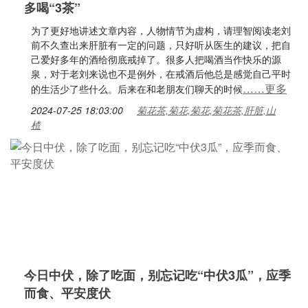
多喝“3茶”
为了更好地讲述文章内容，人物情节为虚构，请理智阅读老刘
前不久查出来肝脏有一定的问题，只好听从医生的建议，把自
己爱好多年的酒给彻底戒掉了。很多人把喝酒当作快乐的源
泉，对于老刘来说也不是例外，在戒酒后他总是感觉自己平时
……更多
的生活少了些什么。后来在和老朋友们聊天的时候
2024-07-25 18:03:00
菊花茶,菊花,菊花,菊花茶,肝脏,山
楂
今日中伏，除了吃面，别忘记吃“中伏3瓜”，应季
而食、平安度伏