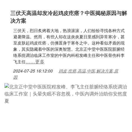
三伏天高温却发冷起鸡皮疙瘩？中医揭秘原因与解
决方案
三伏天，烈日炙烤着大地，热浪滚滚，人们纷纷寻找各种方式
避暑降温。然而，有些人却在这炎炎夏日里感到异常寒冷，甚
至皮肤起鸡皮疙瘩，仿佛置身于寒冬之中。这种看似矛盾的现
象，其实隐藏着中医的深奥智慧。北京正中堂中医医院脏腑经
络系统调治临床工作室的中医内科程发峰主任和中医骨伤科李
……更多
飞主任
2024-07-25 16:12:00
鸡皮,疙瘩,高温,中医,解决方案,原
因