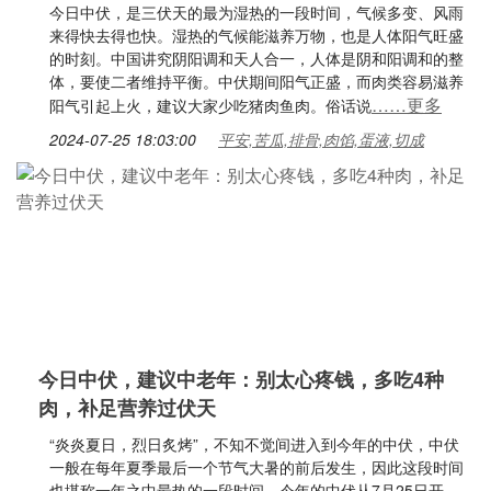
今日中伏，是三伏天的最为湿热的一段时间，气候多变、风雨
来得快去得也快。湿热的气候能滋养万物，也是人体阳气旺盛
的时刻。中国讲究阴阳调和天人合一，人体是阴和阳调和的整
体，要使二者维持平衡。中伏期间阳气正盛，而肉类容易滋养
……更多
阳气引起上火，建议大家少吃猪肉鱼肉。俗话说
2024-07-25 18:03:00
平安,苦瓜,排骨,肉馅,蛋液,切成
今日中伏，建议中老年：别太心疼钱，多吃4种
肉，补足营养过伏天
“炎炎夏日，烈日炙烤”，不知不觉间进入到今年的中伏，中伏
一般在每年夏季最后一个节气大暑的前后发生，因此这段时间
也堪称一年之中最热的一段时间。今年的中伏从7月25日开