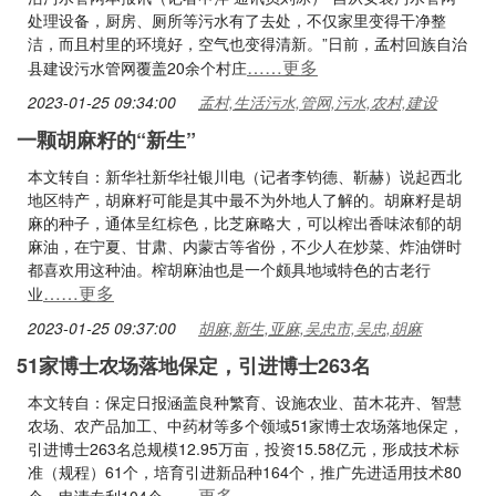
处理设备，厨房、厕所等污水有了去处，不仅家里变得干净整
洁，而且村里的环境好，空气也变得清新。”日前，孟村回族自治
……更多
县建设污水管网覆盖20余个村庄
2023-01-25 09:34:00
孟村,生活污水,管网,污水,农村,建设
一颗胡麻籽的“新生”
本文转自：新华社新华社银川电（记者李钧德、靳赫）说起西北
地区特产，胡麻籽可能是其中最不为外地人了解的。胡麻籽是胡
麻的种子，通体呈红棕色，比芝麻略大，可以榨出香味浓郁的胡
麻油，在宁夏、甘肃、内蒙古等省份，不少人在炒菜、炸油饼时
都喜欢用这种油。榨胡麻油也是一个颇具地域特色的古老行
……更多
业
2023-01-25 09:37:00
胡麻,新生,亚麻,吴忠市,吴忠,胡麻
51家博士农场落地保定，引进博士263名
本文转自：保定日报涵盖良种繁育、设施农业、苗木花卉、智慧
农场、农产品加工、中药材等多个领域51家博士农场落地保定，
引进博士263名总规模12.95万亩，投资15.58亿元，形成技术标
准（规程）61个，培育引进新品种164个，推广先进适用技术80
……更多