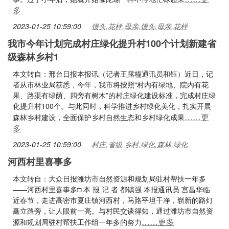
多
2023-01-25 10:59:00
馒头,花样,母亲,馒头,母亲,花样
我市今年计划完成村庄绿化提升村100个计划新建省
级森林乡村1
本文转自：邢台日报本报讯（记者王露橦通讯员和钰）近日，记
者从市林业局获悉，今年，我市将按照“村内有绿地、院内有花
果、路渠有绿荫、四旁有树木”的村庄绿化建设标准，完成村庄绿
化提升村100个。与此同时，科学推进乡村绿化美化，扎实开展
……更
森林乡村建设，全面保护乡村自然生态和乡村绿化成果
多
2023-01-25 10:59:00
村庄,省级,乡村,绿化,森林,绿化
河西村里喜事多
本文转自：大众日报潍坊市自然资源和规划局驻村帮扶一年多
——河西村里喜事多□ 本 报 记 者 都镇强 本报通讯员 宫昌华临
近春节，走进高密市夏庄镇河西村，马路平坦干净，崭新的路灯
矗立路旁，让人眼前一亮。与村民交谈得知，通过潍坊市自然资
……更多
源和规划局驻村帮扶工作组一年多的努力