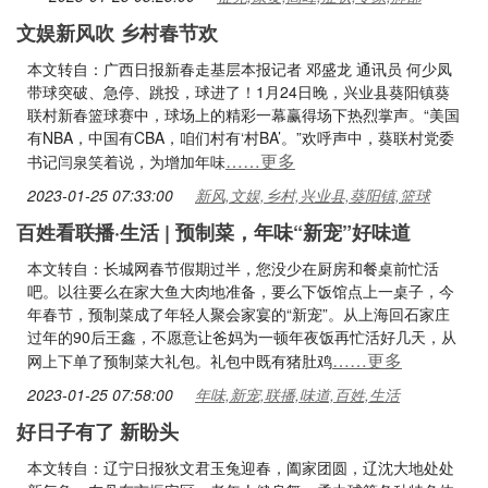
文娱新风吹 乡村春节欢
本文转自：广西日报新春走基层本报记者 邓盛龙 通讯员 何少凤
带球突破、急停、跳投，球进了！1月24日晚，兴业县葵阳镇葵
联村新春篮球赛中，球场上的精彩一幕赢得场下热烈掌声。“美国
有NBA，中国有CBA，咱们村有‘村BA’。”欢呼声中，葵联村党委
……更多
书记闫泉笑着说，为增加年味
2023-01-25 07:33:00
新风,文娱,乡村,兴业县,葵阳镇,篮球
百姓看联播·生活 | 预制菜，年味“新宠”好味道
本文转自：长城网春节假期过半，您没少在厨房和餐桌前忙活
吧。以往要么在家大鱼大肉地准备，要么下饭馆点上一桌子，今
年春节，预制菜成了年轻人聚会家宴的“新宠”。从上海回石家庄
过年的90后王鑫，不愿意让爸妈为一顿年夜饭再忙活好几天，从
……更多
网上下单了预制菜大礼包。礼包中既有猪肚鸡
2023-01-25 07:58:00
年味,新宠,联播,味道,百姓,生活
好日子有了 新盼头
本文转自：辽宁日报狄文君玉兔迎春，阖家团圆，辽沈大地处处