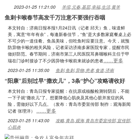
2023-01-25 11:21:00
羊倌,元春,基层,幸福,生活,黄羊
鱼刺卡喉春节高发千万注意不要强行吞咽
本文转自：济南日报本报1月24日讯（记者 邱天）鱼，味道鲜
美，寓意“年年有余”，每逢新春佳节，“鱼”是大多数家庭餐桌上必
不可少的一道佳肴。鱼虽美味，但吃鱼时应要注意。今天，就预
防异物卡喉的相关风险，记者采访济南多家医院专家，提醒市民
做好防范。春节期间，济南市第三人民医院耳鼻咽喉科主任于甲
……更多
瑞在门诊时接诊了不少因异物卡喉前来就诊的患者
2023-01-25 11:35:00
鱼刺,鱼刺,异物,患者,食道,济南
“阳康”后别过早“撒欢儿”，3条“护心”攻略请收好
本文转自：青岛日报专家提醒：在抗原或核酸检测转阴后，不能
一下子就“撒欢儿”了。想要降低心肌炎及其他心脏并发症的风
险，需做好以下几点。（发布：青岛市委宣传部 制作：观海新闻
……更多
记者 张理洋）
2023-01-25 11:43:00
攻略,青岛,观海,青岛市委宣传部,宣传部,
心肌炎