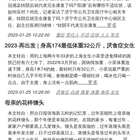
冠感染转阴后就代表完全康复了吗?“阳康”后有哪些不适症状，该
如何应对？对此，记者采访了济宁市公共卫生医疗中心相关专
家。转阴后就完全康复了吗？济宁市公共卫生医疗中心病区主
……更多
任、副主任医师闫绪锋：“转阴不代表完全康复
2023-01-25 10:22:00
重症,责任人,不适,症状,人人,常见
2023·再出发 | 身高174最低体重32公斤，厌食症女生
本文转自：周到上海网今年33岁的上海女生小茶受进食障碍的困
扰已经有六七年了。2022年3月开始，因病情加重，小茶体重急
速下降，身高1米74的她，最轻时只有32公斤。小茶说最严重的
时候自己几乎不吃不喝，食物都是嚼一嚼就吐掉，喝水也只喝一
……更多
点点。由于太瘦，身上没有一点肌肉
2023-01-25 10:26:00
厌食症,自述,康复,体重,身高,女生
母亲的花样馒头
本文转自：邢台日报张海新儿时的记忆里，过年若能吃上母亲做
的花样馒头，那个年便是幸福吉祥的。在我的家乡，每逢过年，
家家户户都要蒸上几笼馒头。馒头是发面做的，过年蒸馒头寓意
着来年发大财，日子过得蒸蒸日上。蒸馒头是母亲过年的头等大
……更
事。过了小年后，她就开始像陀螺一样不停地忙碌起来