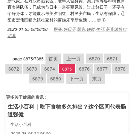
新气象。在丹东市振安区，老年人健身舞、柔力球等各种特色体
育表演队伍，已成为节日中一道亮丽风景。过上好日子，还要有
个好身体，才能展示最美夕阳红。村民变市民，生活有保障，辽
……更多
阳市宏伟区曙光镇杜家村的百姓乐享新生活
2023-01-25 06:06:00
盼头,好日子,振兴,铁岭,生活,新宾满族自
治县
首页
上一页
6870
6871
page 6875/7385
6872
6873
6874
6876
6877
6878
6875
6879
6880
下一页
末页
更多关于
健康
的资讯：
生活小百科｜吃下食物多久排出？这个区间代表肠
道强健
生活小百科
2026-08-06 22:06:00