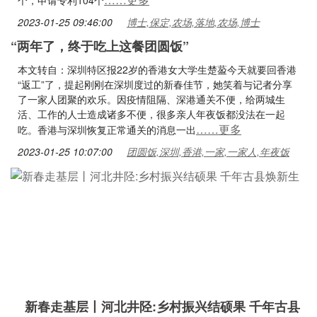
个，申请专利104个
2023-01-25 09:46:00
博士,保定,农场,落地,农场,博士
“两年了，终于吃上这餐团圆饭”
本文转自：深圳特区报22岁的香港女大学生楚萾今天就要回香港
“返工”了，提起刚刚在深圳度过的新春佳节，她笑着与记者分享
了一家人团聚的欢乐。因疫情阻隔、深港通关不便，给两城生
活、工作的人士造成诸多不便，很多亲人年夜饭都没法在一起
……更多
吃。香港与深圳恢复正常通关的消息一出
2023-01-25 10:07:00
团圆饭,深圳,香港,一家,一家人,年夜饭
新春走基层丨河北井陉:乡村振兴结硕果 千年古县