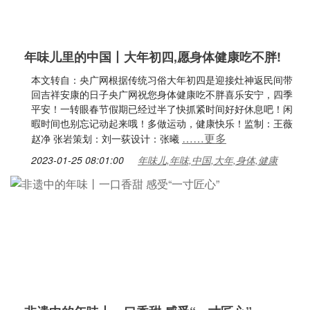
年味儿里的中国丨大年初四,愿身体健康吃不胖!
本文转自：央广网根据传统习俗大年初四是迎接灶神返民间带
回吉祥安康的日子央广网祝您身体健康吃不胖喜乐安宁，四季
平安！一转眼春节假期已经过半了快抓紧时间好好休息吧！闲
暇时间也别忘记动起来哦！多做运动，健康快乐！监制：王薇
……更多
赵净 张岩策划：刘一荻设计：张曦
2023-01-25 08:01:00
年味儿,年味,中国,大年,身体,健康