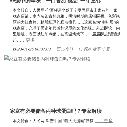
非遗中的年味丨一口香甜 感受“一寸匠心”
本文转自：人民网-宁夏频道坐落于宁夏固原市宋家巷的一家
糕点店铺，室内装饰古朴典雅，明清时期的店铺匾额、色彩艳
丽的大红食簋、精雕细琢的糕点模具……这家名为“南味居”的
糕点店，充满了历史年代感和深厚的文化韵味。外皮酥软，内
里细腻，表面以红印点缀，在高温烘烤下，一层层酥皮渐渐膨
……更多
起
2023-01-25 08:37:00
匠心,年味,一口,糕点,建军,宁夏
家庭有必要储备丙种球蛋白吗？专家解读
……更多
本文转自：人民网-科普中国 “猫大夫漫画”供稿