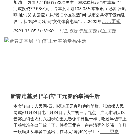
加油干 风雨无阻向前行22项民生工程稳稳托起百姓幸福全年
完成投资72.56亿元，占年度计划103.08%本报讯（记者 张凤
燕 通讯员 史云燕）从“老旧小区改造”到“城市公共停车设施建
……更多
设”，从“精准助残”到“文化体育惠民”……2022年
2023-01-25 11:13:00
民生,百姓,幸福,工程,民生,工程
新春走基层 |“羊倌”王元春的幸福生活
本文转自：人民网-四川频道王元春和他的羊群。张敏摄人民
网成都1月24日电 1月24日，大年初三，九点，广元市朝天区
云雾山镇金农村八组群众王元春像平日里一样，吃过早饭带上
干粮就准备出门放羊了。伴着王元春一声声清亮的吆喝，羊群
……更多
一股脑儿从羊舍中涌出，在马犬“奔驰”的守卫下