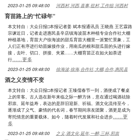
2023-01-25 09:48:00
河西村,河西,喜事,驻村,工作组,河西村
育苗路上的“忙碌年”
本文转自：大众日报□本报记者姜 斌本报通讯员 王晓燕 王艺霖路
宗谏近日，记者走进惠民县辛店镇海波苗木种植专业合作社大棚
种植基地，育苗大户徐海波的甜瓜育苗大棚里一派繁忙景象，工
人们正有序进行幼苗嫁接作业，用南瓜的根和甜瓜苗的头进行嫁
接，去叶、切口、拼接、夹紧……大棚育苗正在如火如荼进
……更多
行
2023-01-25 09:48:00
徐海波,徐海,合作社,大棚,合作,惠民县
酒之义变情不变
本文转自：大众日报□本报记者 王臻儒春节一到，酒便成了餐桌
上的常客。古人选在新年来临之际一醉方休，意在通过喝酒祛除
邪祟、延年益寿，表达的是辞旧迎新、祈福。酒文化流传至今，
逐渐成了义气、豪情的代名词，春节期间亲友团聚，酒更是成为
……更
寄托情意的重要载体。如今，随着时代发展和社会进步
多
2023-01-25 09:48:00
之义,酒文化,延年,一醉,三杯,邪祟