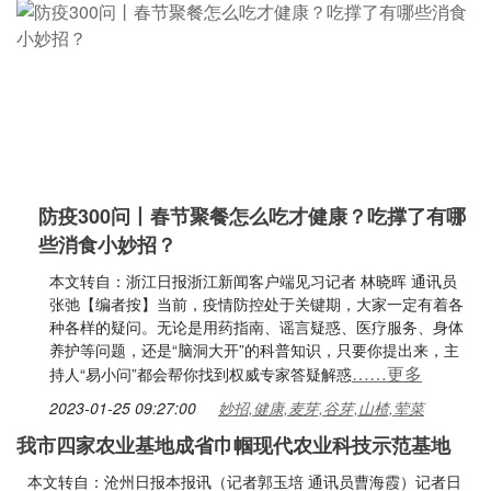
防疫300问丨春节聚餐怎么吃才健康？吃撑了有哪
些消食小妙招？
本文转自：浙江日报浙江新闻客户端见习记者 林晓晖 通讯员
张弛【编者按】当前，疫情防控处于关键期，大家一定有着各
种各样的疑问。无论是用药指南、谣言疑惑、医疗服务、身体
养护等问题，还是“脑洞大开”的科普知识，只要你提出来，主
……更多
持人“易小问”都会帮你找到权威专家答疑解惑
2023-01-25 09:27:00
妙招,健康,麦芽,谷芽,山楂,荤菜
我市四家农业基地成省巾帼现代农业科技示范基地
本文转自：沧州日报本报讯（记者郭玉培 通讯员曹海霞）记者日