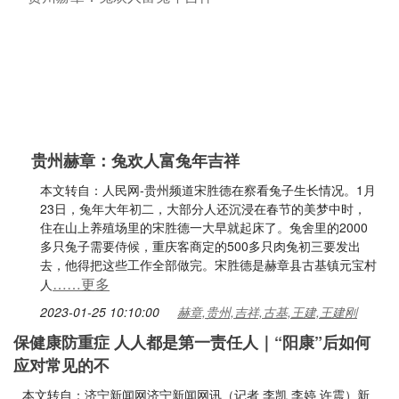
贵州赫章：兔欢人富兔年吉祥
本文转自：人民网-贵州频道宋胜德在察看兔子生长情况。1月
23日，兔年大年初二，大部分人还沉浸在春节的美梦中时，
住在山上养殖场里的宋胜德一大早就起床了。兔舍里的2000
多只兔子需要侍候，重庆客商定的500多只肉兔初三要发出
去，他得把这些工作全部做完。宋胜德是赫章县古基镇元宝村
……更多
人
2023-01-25 10:10:00
赫章,贵州,吉祥,古基,王建,王建刚
保健康防重症 人人都是第一责任人｜“阳康”后如何
应对常见的不
本文转自：济宁新闻网济宁新闻网讯（记者 李凯 李婷 许震）新