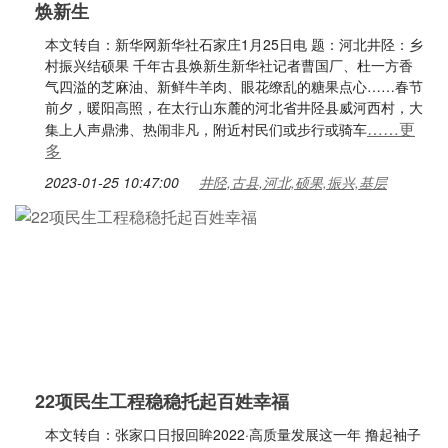
焕新生
本文转自：新华网新华社石家庄1月25日电 题：河北井陉：乡
村振兴结硕果 千年古县焕新生新华社记者曹国厂、杜一方香
气四溢的芝麻油、新鲜牛羊肉、眼花缭乱的糖果点心……春节
前夕，暖阳高照，在太行山东麓的河北省井陉县威河西村，大
……更
集上人声鼎沸、热闹非凡，附近村民们或步行或骑车
多
2023-01-25 10:47:00
井陉,古县,河北,硕果,振兴,基层
22项民生工程稳稳托起百姓幸福
本文转自：张家口日报回眸2022·高质量发展这一年 撸起袖子