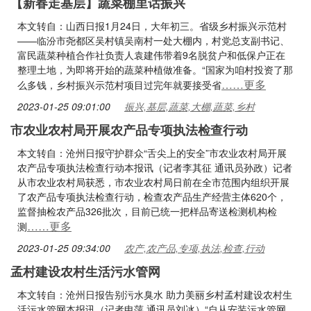
【新春走基层】蔬菜棚里话振兴
本文转自：山西日报1月24日，大年初三。省级乡村振兴示范村
——临汾市尧都区吴村镇吴南村一处大棚内，村党总支副书记、
富民蔬菜种植合作社负责人袁建伟带着9名脱贫户和低保户正在
整理土地，为即将开始的蔬菜种植做准备。“国家为咱村投资了那
……更多
么多钱，乡村振兴示范村项目过完年就要接受省
2023-01-25 09:01:00
振兴,基层,蔬菜,大棚,蔬菜,乡村
市农业农村局开展农产品专项执法检查行动
本文转自：沧州日报守护群众“舌尖上的安全”市农业农村局开展
农产品专项执法检查行动本报讯（记者李其征 通讯员孙政）记者
从市农业农村局获悉，市农业农村局日前在全市范围内组织开展
了农产品专项执法检查行动，检查农产品生产经营主体620个，
监督抽检农产品326批次，目前已统一把样品寄送检测机构检
……更多
测
2023-01-25 09:34:00
农产,农产品,专项,执法,检查,行动
孟村建设农村生活污水管网
本文转自：沧州日报告别污水臭水 助力美丽乡村孟村建设农村生
活污水管网本报讯（记者申萍 通讯员刘冰）“自从安装污水管网