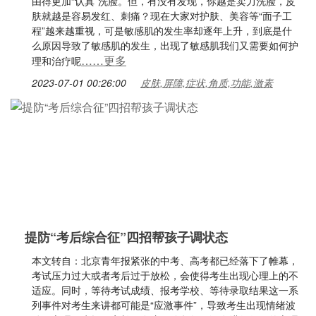
由得更加“认真”洗脸。但，有没有发现，你越是卖力洗脸，皮
肤就越是容易发红、刺痛？现在大家对护肤、美容等“面子工
程”越来越重视，可是敏感肌的发生率却逐年上升，到底是什
么原因导致了敏感肌的发生，出现了敏感肌我们又需要如何护
……更多
理和治疗呢
2023-07-01 00:26:00
皮肤,屏障,症状,角质,功能,激素
提防“考后综合征”四招帮孩子调状态
本文转自：北京青年报紧张的中考、高考都已经落下了帷幕，
考试压力过大或者考后过于放松，会使得考生出现心理上的不
适应。同时，等待考试成绩、报考学校、等待录取结果这一系
列事件对考生来讲都可能是“应激事件”，导致考生出现情绪波