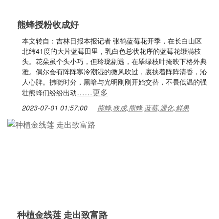
熊蜂授粉收成好
本文转自：吉林日报本报记者 张鹤蓝莓花开季，在长白山区
北纬41度的大片蓝莓田里，乳白色总状花序的蓝莓花缀满枝
头。花朵虽个头小巧，但玲珑剔透，在翠绿枝叶掩映下格外典
雅。偶尔会有阵阵寒冷潮湿的微风吹过，裹挟着阵阵清香，沁
人心脾。拂晓时分，黑暗与光明刚刚开始交替，不畏低温的强
……更多
壮熊蜂们纷纷出动
2023-07-01 01:57:00
熊蜂,收成,熊蜂,蓝莓,通化,鲜果
种植金线莲 走出致富路