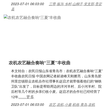
2023-07-01 06:03:00
三带,振兴,乡村,山桐子,党支部,贵定
县
农机农艺融合奏响“三夏”丰收曲
本文转自：农民日报山东省青岛市：农机农艺融合奏响“三夏”
丰收曲农民日报·中国农网记者郝凌峰天刚擦亮，山东青岛胶
州里岔镇联众农机合作社理事长赵启才就带领着他们的“钢铁
卫队”出发了，目标是帮助周边的洋河羊村、后小河羊村、院
后村等几个村的乡亲们收小麦。赵启才的合作社已经经营了
……更多
12年
2023-07-01 06:03:00
农艺,农机,小麦,机收,青岛,农机