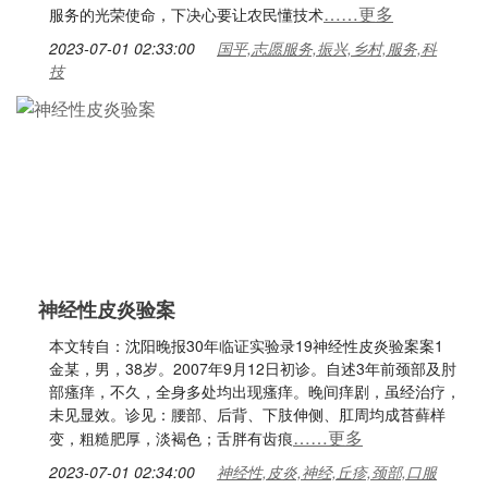
……更多
服务的光荣使命，下决心要让农民懂技术
2023-07-01 02:33:00
国平,志愿服务,振兴,乡村,服务,科
技
神经性皮炎验案
本文转自：沈阳晚报30年临证实验录19神经性皮炎验案案1
金某，男，38岁。2007年9月12日初诊。自述3年前颈部及肘
部瘙痒，不久，全身多处均出现瘙痒。晚间痒剧，虽经治疗，
未见显效。诊见：腰部、后背、下肢伸侧、肛周均成苔藓样
……更多
变，粗糙肥厚，淡褐色；舌胖有齿痕
2023-07-01 02:34:00
神经性,皮炎,神经,丘疹,颈部,口服