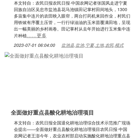
本文转自：农民日报农民日报·中国农网记者张国凤走进宁夏
回族自治区吴忠市盐池县花马池镇田记掌村田间地头，1300
多亩集中连片的农田映入眼帘，两台打药机来回作业，村民们
用铁锨有序覆土压管，一行行绿油油的玉米苗覆满田地，呈现
出一幅美丽的乡村画卷。田记掌村从去年开始进行玉米集中连
……更多
片种植
2023-07-01 06:04:00
盐池县,盐池,宁夏,土地,农民,模式
全面做好重点县酸化耕地治理项目
本文转自：农民日报全国退化耕地治理综合技术示范推广现场
会提出——全面做好重点县酸化耕地治理项目农民日报·中国
农网记者王澎今年，农业农村部启动实施酸化耕地治理重点县