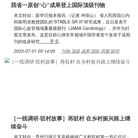
我省一原创“心”成果登上国际顶级刊物
本文转自：新华日报本报讯 （记者 仲崇山） 省人民医院心内
科陈明龙教授团队的“STABLE-SR III”研究成果，近日发表于
国际心血管领域重量级期刊《JAMA Cardiology》，并作为封
面文章发布。这是目前心律失常领域中国学者首个发表于该期
……更多
刊的临床研究
2023-07-01 05:14:00
刊物,顶级,成果,国际,房颤,陈明
［一线调研·驻村故事］再驻村 在乡村振兴路上继
续奋斗
本文转自：贵州日报正安县格林镇广大村驻村第一书记卢川：