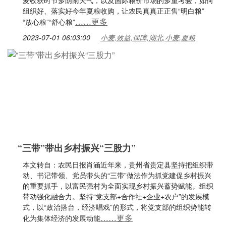
麦收获时节多阴雨天气，以及国际粮价市场的多重考验，如何
组织好、落实好今年夏粮收购，让农民真真正正售“明白粮”
……更多
“放心粮”“舒心粮”
2023-07-01 06:03:00
小麦,效益,保障,湖北,小麦,夏粮
“三带”带出乡村振兴“三股力”
本文转自：农民日报肖涵近年来，贵州省贵定县坚持把组织带
动、书记带领、党员带头的“三带”做法作为抓党建促乡村振兴
的重要抓手，以富民强村为全面实现乡村振兴蓄势赋能。组织
带动强化融合力。坚持“党支部+合作社+企业+农户”的发展模
式，以“政治搭台，经济唱戏”的形式，将党支部的组织势能转
……更多
化为集体经济的发展动能