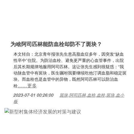
为啥阿司匹林能防血栓却防不了斑块？
本文转自：北京青年报张先生患高脂血症多年，因突发“缺血
性卒中”住院。为防治血栓、避免更严重的心血管事件，出院
后其长期规律地服用阿司匹林。这让张先生感到很疑惑：“我
动脉血管中有斑块，医生嘱咐我要继续吃他汀调血脂和稳定斑
块。而血栓也是血管中的异物，既然阿司匹林可以防治血
……更多
栓
2023-07-01 00:26:00
斑块,阿司匹林,血栓,血栓,斑块,血小
板