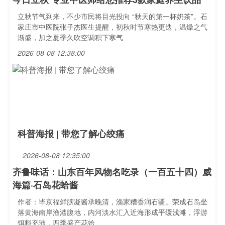
立秋节气到来，不少市民将目光投向 “秋天的第一杯奶茶”。石
家庄市中医院张子杰医生提醒，初秋时节寒热更迭，温燥之气
渐盛，加之夏季久吹空调积下寒气
2026-08-08 12:38:00
科普海报 | 带您了解心绞痛
2026-08-08 12:35:00
齐鲁味话：山东百年风物名吃录（一百五十四）威
海篇·石岛花蛤酱
作者：毕京福鲜腴凝酱承晚清，渔家糟香润石疆。荣成石岛坐
落黄海南岸渔港腹地，内河淡水汇入近海形成平缓浅滩，浮游
饵料充沛，四季盛产花蛤