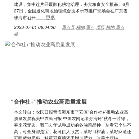
建设，集中连片开展酸化耕地治理，夯实粮食安全根基。6月
27日，全国退化耕地治理综合技术示范推广现场会在广东省
……更多
珠海市召开
2023-07-01 06:04:00
重点县,耕地,重点,项目,耕地,重点
县
“合作社+”推动农业高质量发展
本文转自：农民日报青海海东市平安区“合作社+”推动农业高
质量发展祝美甲农民日报·中国农网记者孙海玲“秋冬一片绿，
春来花无边。我们去年试种成功的冬油菜品种，别看它个头不
高，可全身都是宝，花可供人欣赏，菜籽可榨油，菜籽麻渣还
可喂猪做肥料，秸秆可直接还田增加肥力，改善土壤结