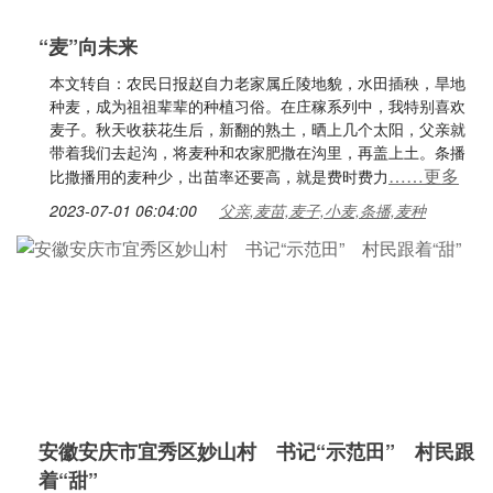
“麦”向未来
本文转自：农民日报赵自力老家属丘陵地貌，水田插秧，旱地
种麦，成为祖祖辈辈的种植习俗。在庄稼系列中，我特别喜欢
麦子。秋天收获花生后，新翻的熟土，晒上几个太阳，父亲就
带着我们去起沟，将麦种和农家肥撒在沟里，再盖上土。条播
……更多
比撒播用的麦种少，出苗率还要高，就是费时费力
2023-07-01 06:04:00
父亲,麦苗,麦子,小麦,条播,麦种
安徽安庆市宜秀区妙山村 书记“示范田” 村民跟
着“甜”