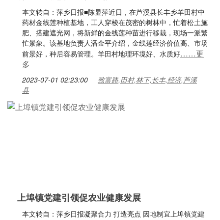
本文转自：萍乡日报■陈显萍近日，在芦溪县长丰乡羊田村中
药材金线莲种植基地，工人穿梭在茂密的树林中，忙着松土施
肥、搭建遮光网，将新鲜的金线莲种苗进行移栽，现场一派繁
忙景象。该基地负责人潘金平介绍，金线莲经济价值高、市场
……更
前景好，种后容易管理。羊田村地理环境好、水质好
多
2023-07-01 02:23:00
致富路,田村,林下,长丰,经济,芦溪
县
上埠镇党建引领促农业健康发展
本文转自：萍乡日报凝聚合力 打造亮点 因地制宜上埠镇党建