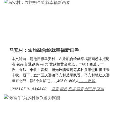
马安村：农旅融合绘就幸福新画卷
本文转自：河池日报马安村：农旅融合绘就幸福新画卷本报记
者 包诗璞 通讯员 韦 文 黄欣兰黄金蜜瓜，丰收！西瓜，丰
收！香瓜，丰收！青梨、阳光玫瑰葡萄等多种瓜果也即将迎来
丰收。眼下，宜州区庆远镇马安村瓜果飘香。马安村地处庆远
……更多
镇东北部，辖6个自然屯，共495户1806人
2023-07-01 03:03:00
马安,画卷,幸福,马安,刘三姐,宜州