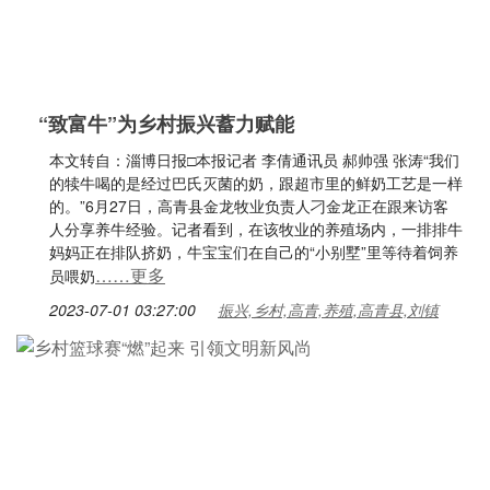
“致富牛”为乡村振兴蓄力赋能
本文转自：淄博日报□本报记者 李倩通讯员 郝帅强 张涛“我们
的犊牛喝的是经过巴氏灭菌的奶，跟超市里的鲜奶工艺是一样
的。”6月27日，高青县金龙牧业负责人刁金龙正在跟来访客
人分享养牛经验。记者看到，在该牧业的养殖场内，一排排牛
妈妈正在排队挤奶，牛宝宝们在自己的“小别墅”里等待着饲养
……更多
员喂奶
2023-07-01 03:27:00
振兴,乡村,高青,养殖,高青县,刘镇