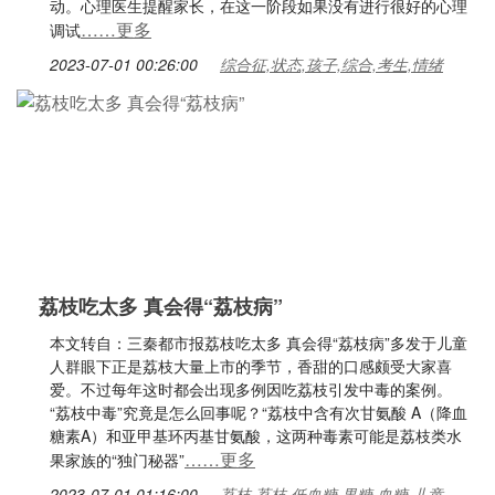
动。心理医生提醒家长，在这一阶段如果没有进行很好的心理
……更多
调试
2023-07-01 00:26:00
综合征,状态,孩子,综合,考生,情绪
荔枝吃太多 真会得“荔枝病”
本文转自：三秦都市报荔枝吃太多 真会得“荔枝病”多发于儿童
人群眼下正是荔枝大量上市的季节，香甜的口感颇受大家喜
爱。不过每年这时都会出现多例因吃荔枝引发中毒的案例。
“荔枝中毒”究竟是怎么回事呢？“荔枝中含有次甘氨酸 A（降血
糖素A）和亚甲基环丙基甘氨酸，这两种毒素可能是荔枝类水
……更多
果家族的“独门秘器”
2023-07-01 01:16:00
荔枝,荔枝,低血糖,果糖,血糖,儿童