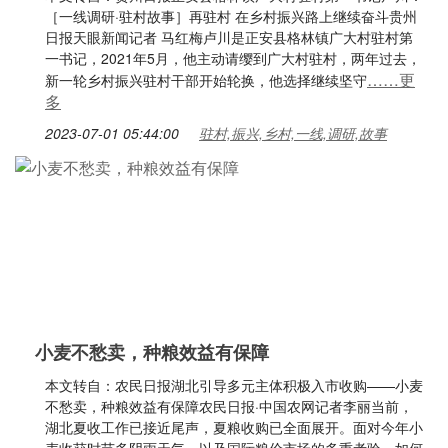
［一线调研·驻村故事］再驻村 在乡村振兴路上继续奋斗贵州
日报天眼新闻记者 马红梅卢川是正安县格林镇广大村驻村第
一书记，2021年5月，他主动请缨到广大村驻村，两年过去，
……更
新一轮乡村振兴驻村干部开始轮换，他选择继续坚守
多
2023-07-01 05:44:00
驻村,振兴,乡村,一线,调研,故事
小麦不愁卖，种粮效益有保障
本文转自：农民日报湖北引导多元主体积极入市收购——小麦
不愁卖，种粮效益有保障农民日报·中国农网记者李丽当前，
湖北夏收工作已接近尾声，夏粮收购已全面展开。面对今年小