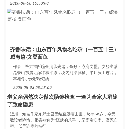
2026-08-08 10:50:00
齐鲁味话：山东百年风物名吃录（一百五十三）
威海篇·文登面鱼
作者：毕京福酥暄金润承光绪，鱼形面点润文疆。文登坐落
昆嵛山东麓近海冲积平原，境内河渠纵横、平川沃土连片，
本地冬小麦籽粒饱满
2026-08-08 08:26:00
老父亲偶然决定做次肠镜检查 一查为全家人消除
了致命隐患
近期，知名作家东野圭吾因结直肠癌去世，终年68岁，令无
数读者惋惜。肠癌被称为“沉默的杀手”，呈高发病率、高死亡
率、低早诊率的特征