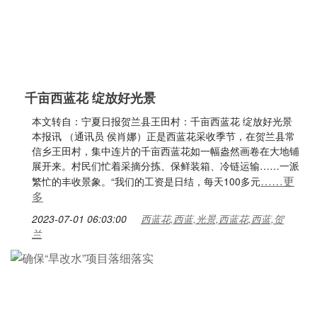
千亩西蓝花 绽放好光景
本文转自：宁夏日报贺兰县王田村：千亩西蓝花 绽放好光景
本报讯 （通讯员 侯肖娜）正是西蓝花采收季节，在贺兰县常
信乡王田村，集中连片的千亩西蓝花如一幅盎然画卷在大地铺
展开来。村民们忙着采摘分拣、保鲜装箱、冷链运输……一派
……更
繁忙的丰收景象。“我们的工资是日结，每天100多元
多
2023-07-01 06:03:00
西蓝花,西蓝,光景,西蓝花,西蓝,贺
兰