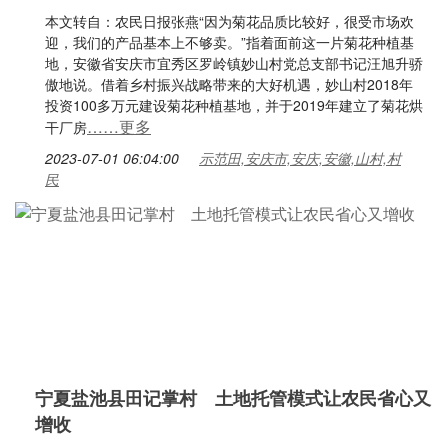
本文转自：农民日报张燕“因为菊花品质比较好，很受市场欢
迎，我们的产品基本上不够卖。”指着面前这一片菊花种植基
地，安徽省安庆市宜秀区罗岭镇妙山村党总支部书记汪旭升骄
傲地说。借着乡村振兴战略带来的大好机遇，妙山村2018年
投资100多万元建设菊花种植基地，并于2019年建立了菊花烘
……更多
干厂房
2023-07-01 06:04:00
示范田,安庆市,安庆,安徽,山村,村
民
宁夏盐池县田记掌村 土地托管模式让农民省心又
增收