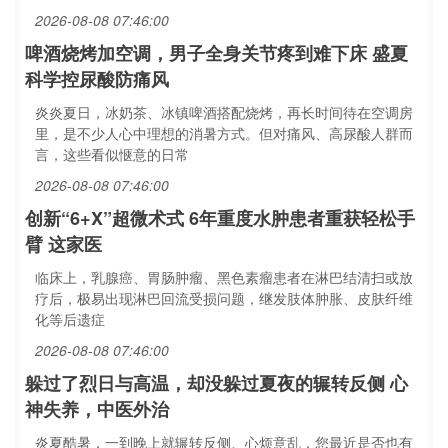
2026-08-08 07:46:00
啤酒烧烤加空调，男子全身关节疼到难下床 盛夏
科学控尿酸防痛风
炎炎夏日，冰奶茶、冰镇啤酒搭配烧烤，再长时间待在空调房
里，是不少人心中理想的消暑方式。但对痛风、高尿酸人群而
言，这些看似惬意的日常
2026-08-08 07:46:00
创新“6+X”超微术式 6年重度水肿患者重获轻松手
臂 这家医
临床上，乳腺癌、胃肠肿瘤、黑色素瘤患者在淋巴结清扫或放
疗后，极易出现淋巴回流受损问题，继发肢体肿胀、皮肤纤维
化等后遗症
2026-08-08 07:46:00
躲过了烈日与高温，却没躲过夏夜的辗转反侧 心
神失养，中医外治
炎夏酷暑，一到晚上就辗转反侧、心烦意乱，您最近是否也有