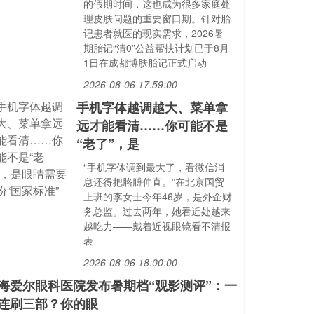
的假期时间，这也成为很多家庭处
理皮肤问题的重要窗口期。针对胎
记患者就医的现实需求，2026暑
期胎记“清0”公益帮扶计划已于8月
1日在成都博肤胎记正式启动
2026-08-06 17:59:00
手机字体越调越大、菜单拿
远才能看清……你可能不是
“老了”，是
“手机字体调到最大了，看微信消
息还得把胳膊伸直。”在北京国贸
上班的李女士今年46岁，是外企财
务总监。过去两年，她看近处越来
越吃力——戴着近视眼镜看不清报
表
2026-08-06 18:00:00
海爱尔眼科医院发布暑期档“观影测评”：一
连刷三部？你的眼