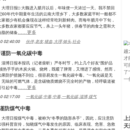
：大理日报□ 大魏进入腊月以后，年味便一天浓过一天。我不禁回
世纪60年代中期童年生活的云南大理乡下，大多数家庭平时一般都不
大家都少有机会像现在这样经常吃到新鲜肉。而每年腊月中下旬，
大多数农家都要应应节气，杀上一头年猪，供春节的肉食之需和大
……更多
油脂的储备
0 02:40:00
伙伴,老友,猪血,大理,钵头,社会
 谨防一氧化碳中毒
：淄博日报本报讯（记者柴昕）严冬时节，约上几个好友“围炉品
吃顿热乎乎的木炭火锅、烧烤，既暖了脾胃，又增进了感情。然而，
如果防护措施不到位，很容易发生一氧化碳中毒。“一氧化碳是无
、无味的可燃气体，是含碳物质燃烧不完全时的产物，经呼吸道被
……更多
而引起中毒
0 02:17:00
一氧化碳,中毒,中毒,一氧化碳,淄博,煤气
谨防煤气中毒
上
：大理日报煤气中毒，被称为“冬季的隐形杀手”，因此，应注意防
加强科普宣传，知晓煤气中毒发生的原因、临床表现、危害、急救
天