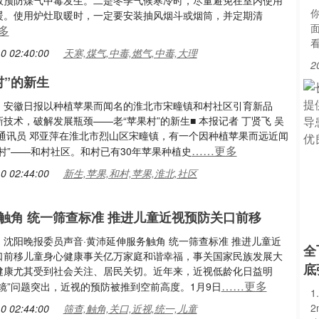
效预防煤气中毒发生。二是冬季气候寒冷时，尽量避免在室内使用
暖。使用炉灶取暖时，一定要安装抽风烟斗或烟筒，并定期清
多
0 02:40:00
天寒,煤气,中毒,燃气,中毒,大理
2
村”的新生
：安徽日报以种植苹果而闻名的淮北市宋疃镇和村社区引育新品
技术，破解发展瓶颈——老“苹果村”的新生■ 本报记者 丁贤飞 吴
报通讯员 邓亚萍在淮北市烈山区宋疃镇，有一个因种植苹果而远近闻
……更多
村”——和村社区。和村已有30年苹果种植史
0 02:44:00
新生,苹果,和村,苹果,淮北,社区
触角 统一筛查标准 推进儿童近视预防关口前移
：沈阳晚报委员声音·黄沛延伸服务触角 统一筛查标准 推进儿童近
全
口前移儿童身心健康事关亿万家庭和谐幸福，事关国家民族发展大
底
健康尤其受到社会关注、居民关切。近年来，近视低龄化日益明
……更多
镜”问题突出，近视的预防被推到空前高度。1月9日
0 02:44:00
筛查,触角,关口,近视,统一,儿童