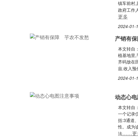
镇车前村
政府工作
更多
2024-01-1
产销有保
本文转自
植基地里
齐码放在田
亩,收入预
2024-01-1
动态心电
本文转自：
一个记录仪
括:3通道
性。成为
……更
法