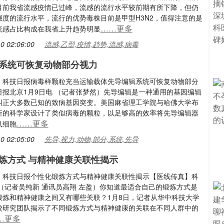
目前我省流感疫情已过峰，流感的流行水平较前期有所下降，但仍
强度的流行水平，流行的优势毒株目前是甲型H3N2，值得注意的是
……更多
流感占比构成在我省上升趋势明显
0 02:06:00
流感,乙型,疫情,趋势,流感,病毒
系统可恢复动物部分视力
：科技日报病毒样颗粒充当运输载体先导编辑系统可恢复动物部分
日报北京1月9日电 （记者张梦然）先导编辑是一种通用的基因编辑
纠正大多数已知的致病基因突变。美国麻省理工学院与哈佛大学布
所的科学家设计了类似病毒的颗粒，以足够高的效率将先导编辑器
……更多
鼠细胞
0 02:05:00
先导,视力,动物,部分,系统,先导
炼方式 与精神健康关联性揭示
：科技日报个性化锻炼方式与精神健康关联性揭示【医线传真】科
 （记者吴纯新 通讯员高翔 左盈）你知道最适合自己的锻炼方式是
锻炼和精神健康之间又有哪些关联？1月8日，记者从华中科技大学
校研究团队揭示了不同锻炼方式与精神健康的关联在不同人群中的
…更多