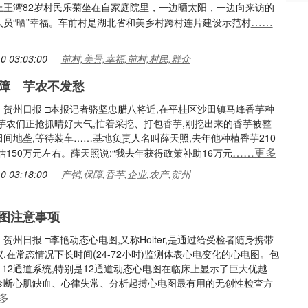
上王湾82岁村民乐菊坐在自家庭院里，一边晒太阳，一边向来访的
……
人员“晒”幸福。车前村是湖北省和美乡村跨村连片建设示范村
0 03:03:00
前村,美景,幸福,前村,村民,群众
障 芋农不发愁
：贺州日报 □本报记者骆坚忠腊八将近,在平桂区沙田镇马峰香芋种
,芋农们正抢抓晴好天气,忙着采挖、打包香芋,刚挖出来的香芋被整
间地垄,等待装车……基地负责人名叫薛天照,去年他种植香芋210
……更多
估150万元左右。薛天照说:“我去年获得政策补助16万元
0 03:18:00
产销,保障,香芋,企业,农产,贺州
图注意事项
贺州日报 □李艳动态心电图,又称Holter,是通过给受检者随身携带
,在常态情况下长时间(24-72小时)监测体表心电变化的心电图。包
、12通道系统,特别是12通道动态心电图在临床上显示了巨大优越
诊断心肌缺血、心律失常、分析起搏心电图最有用的无创性检查方
多