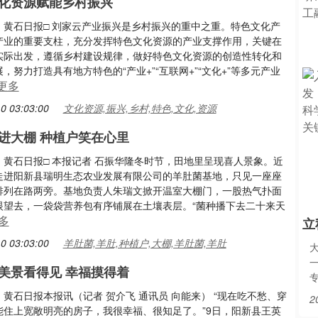
化资源赋能乡村振兴
：黄石日报□ 刘家云产业振兴是乡村振兴的重中之重。特色文化产
产业的重要支柱，充分发挥特色文化资源的产业支撑作用，关键在
实际出发，遵循乡村建设规律，做好特色文化资源的创造性转化和
，努力打造具有地方特色的“产业+”“互联网+”“文化+”等多元产业
更多
0 03:03:00
文化资源,振兴,乡村,特色,文化,资源
进大棚 种植户笑在心里
：黄石日报□ 本报记者 石振华隆冬时节，田地里呈现喜人景象。近
走进阳新县瑞明生态农业发展有限公司的羊肚菌基地，只见一座座
排列在路两旁。基地负责人朱瑞文掀开温室大棚门，一股热气扑面
眼望去，一袋袋营养包有序铺展在土壤表层。“菌种播下去二十来天
多
立
0 03:03:00
羊肚菌,羊肚,种植户,大棚,羊肚菌,羊肚
美景看得见 幸福摸得着
黄石日报本报讯（记者 贺介飞 通讯员 向能来） “现在吃不愁、穿
2
能住上宽敞明亮的房子，我很幸福、很知足了。”9日，阳新县王英