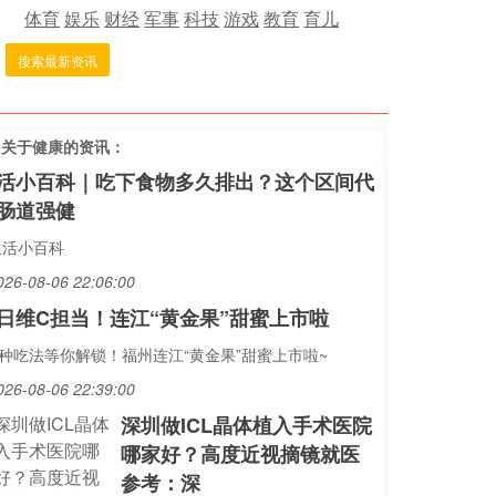
体育
娱乐
财经
军事
科技
游戏
教育
育儿
搜索最新资讯
多关于
健康
的资讯：
活小百科｜吃下食物多久排出？这个区间代
肠道强健
生活小百科
026-08-06 22:06:00
日维C担当！连江“黄金果”甜蜜上市啦
N种吃法等你解锁！福州连江“黄金果”甜蜜上市啦~
026-08-06 22:39:00
深圳做ICL晶体植入手术医院
哪家好？高度近视摘镜就医
参考：深