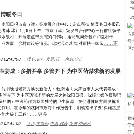
这
 情暖冬日
2
：南阳日报市京（津）宛发展合作中心：定点帮扶 情暖冬日本报讯
记者韩 冰）1月9日上午，市京（津）宛发展合作中心一行前往镇平
凉水泉村，开展定点帮扶“暖冬”行动，走访慰问分包户和驻村干
……更
产业发展、乡村建设等情况。此次活动以“结对帮扶一家亲
0 02:43:00
暖冬,定点,发展,进一,泉村,定点
表姜成：多措并举 多管齐下 为中医药谋求新的发展
：沈阳晚报老药方焕发新活力 中医药走向大舞台市人大代表姜成：
 多管齐下 为中医药谋求新的发展之路沈阳日报、沈报全媒体摄影记
（资料图）中医药作为我国独特的卫生资源，在促进健康方面发挥着
的作用。在今年的沈阳市政府工作报告中，明确指出了要“实施基层
……更多
务能力提升工程”
0 02:44:00
之路,中医药,中医,代表,发展,中医药