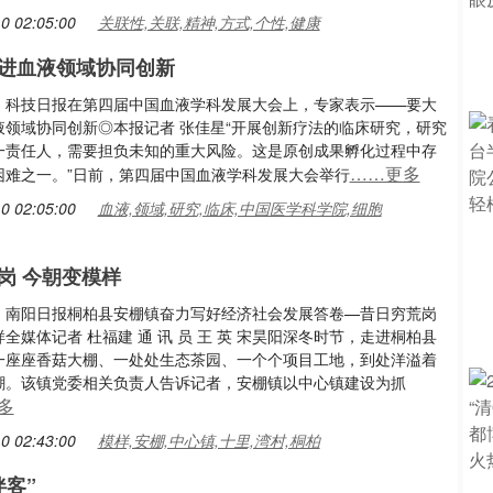
0 02:05:00
关联性,关联,精神,方式,个性,健康
进血液领域协同创新
：科技日报在第四届中国血液学科发展大会上，专家表示——要大
液领域协同创新◎本报记者 张佳星“开展创新疗法的临床研究，研究
一责任人，需要担负未知的重大风险。这是原创成果孵化过程中存
……更多
困难之一。”日前，第四届中国血液学科发展大会举行
0 02:05:00
血液,领域,研究,临床,中国医学科学院,细胞
岗 今朝变模样
：南阳日报桐柏县安棚镇奋力写好经济社会发展答卷—昔日穷荒岗
全媒体记者 杜福建 通 讯 员 王 英 宋昊阳深冬时节，走进桐柏县
一座座香菇大棚、一处处生态茶园、一个个项目工地，到处洋溢着
潮。该镇党委相关负责人告诉记者，安棚镇以中心镇建设为抓
多
0 02:43:00
模样,安棚,中心镇,十里,湾村,桐柏
伴客”