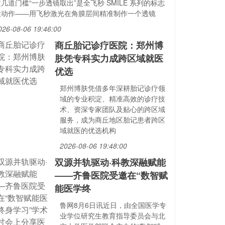
几道门槛“一步透镜取出”是全飞秒 SMILE 系列的标志
性动作——用飞秒激光在角膜层间精准制作一个透镜
026-08-06 19:46:00
商丘胎记诊疗医院：郑州博
肤凭专科实力成跨区域就医
优选
郑州博肤凭借多年深耕胎记诊疗领
域的专业积淀、精准高效的诊疗技
术、资深专家团队及贴心的跨区域
服务，成为商丘地区胎记患者跨区
域就医的优选机构
2026-08-06 19:48:00
双源并轨驱动·科教深融赋能
——齐鲁医院受邀在“数智赋
能医学终
鲁网8月6日讯近日，由全国医学专
业学位研究生教育指导委员会与北