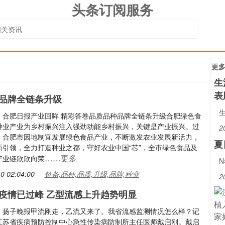
头条订阅服务
更
生
表
品牌全链条升级
：合肥日报产业回眸 精彩答卷品质品种品牌全链条升级合肥绿色食
种业产业为乡村振兴注入强劲动能乡村振兴，关键是产业振兴。过
2
，合肥市因地制宜发展绿色食品产业，不断激发农业发展新活力，
夏
新引领，全力打造种业之都，守好农业中国“芯”，全市绿色食品及
……更多
产业链欣欣向荣
0 02:04:00
链条,品种,品质,升级,品牌,种业
2
疫情已过峰 乙型流感上升趋势明显
：扬子晚报甲流刚走，乙流又来了。我省流感监测情况怎么样？记
江苏省疾病预防控制中心急性传染病防制所主任医师戴启刚。戴启