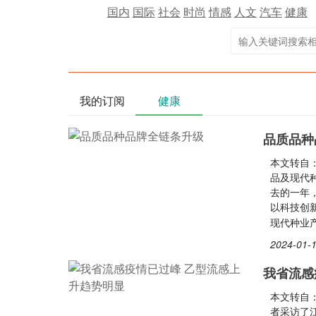
国内
国际
社会
时尚
情感
人文
汽车
健康
我的订阅
健康
品质品种
本文转自
品及现代
去的一年
以科技创
现代种业
2024-01-1
我省流感
本文转自
者采访了