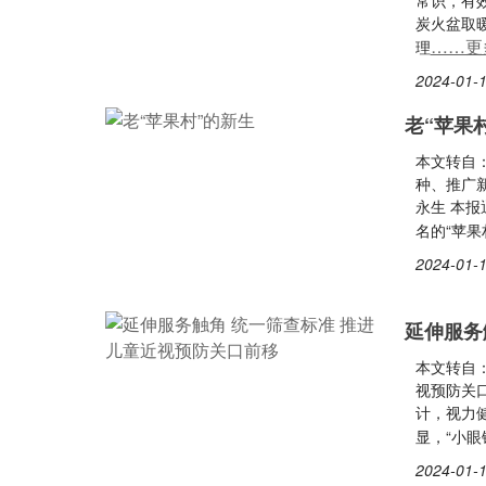
常识，有
炭火盆取
……更
理
2024-01-1
老“苹果
本文转自
种、推广新
永生 本
名的“苹果
2024-01-1
延伸服务
本文转自
视预防关
计，视力
显，“小眼
2024-01-1