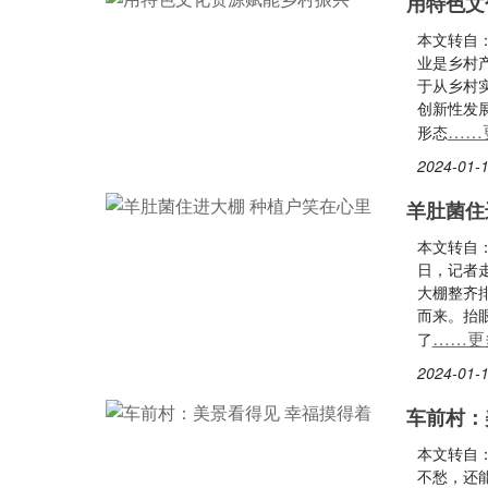
用特色文
本文转自
业是乡村
于从乡村
创新性发展
……
形态
2024-01-1
羊肚菌住
本文转自
日，记者
大棚整齐
而来。抬
……更
了
2024-01-1
车前村：
本文转自：
不愁，还