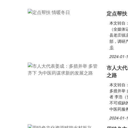
定点帮扶
本文转自
（全媒体
县老庄镇
部，调研
多
2024-01-1
市人大代
之路
本文转自
多措并举
者 李浩
不可或缺
中医药服
2024-01-1