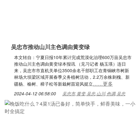
吴忠市推动山川主色调由黄变绿
本文转自：宁夏日报10年累计完成荒漠化治理600万亩吴忠市
推动山川主色调由黄变绿本报讯 （见习记者 杨玉瑛）连日
来，吴忠市市直机关单位3500余名干部职工在青铜峡市树新
林场大坝梁区域开展春季义务植树活动，2.2万余株刺槐、新
……更多
疆杨、榆树、樟子松等新栽树苗迎风挺立
2024-04-12 06:58:00
吴忠市,黄变,吴忠,山川,色调,吴忠