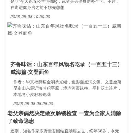
是立“今天跑五公里”的flag，或者是去健身房办个卡。不过，
在走进健身房之前不妨先想想
2026-08-08 10:50:00
齐鲁味话：山东百年风物名吃录（一百五十三）
威海篇·文登面鱼
作者：毕京福酥暄金润承光绪，鱼形面点润文疆。文登坐落
昆嵛山东麓近海冲积平原，境内河渠纵横、平川沃土连片，
本地冬小麦籽粒饱满
2026-08-08 08:26:00
老父亲偶然决定做次肠镜检查 一查为全家人消除
了致命隐患
近期，知名作家东野圭吾因结直肠癌去世，终年68岁，令无