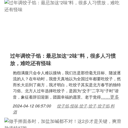
过年调饺子馅：最忌加这“2味”料，很多人习惯
放，难吃还有怪味
抱怨满腹只会令人难以接纳，我们岂是那些毫无目标、随波逐
流的人？在年幼时，我曾天真地以为全国过年都要吃饺子，然
而长大后到了南方，我才明白，吃饺子其实是北方春节的独特
习俗。北方人过年选择吃饺子，是因为“交子”二字与“子时”谐
……更多
音，象征着辞旧迎新，团圆幸福的愿景。老于觉得
2024-04-12 06:57:00
饺子馅,怪味,饺子,饺子,饺子馅,料
酒