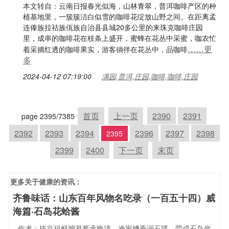
本文转自：云南日报春光似海，山林青翠，普洱咖啡产区的种
植基地里，一簇簇洁白似雪的咖啡花绽放山野之间。在距离孟
连傣族拉祜族佤族自治县县城20多公里的来珠克咖啡庄园
里，成串的咖啡花在枝条上盛开，蜜蜂在花丛中采蜜，咖农忙
……更
着采摘红透的咖啡果实，游客徜徉在花丛中，品咖啡
多
2024-04-12 07:19:00
满园,普洱,庄园,咖啡,咖啡,庄园
首页
上一页
2390
2391
page 2395/7385
2392
2393
2394
2396
2397
2398
2395
2399
2400
下一页
末页
更多关于
健康
的资讯：
齐鲁味话：山东百年风物名吃录（一百五十四）威
海篇·石岛花蛤酱
作者：毕京福鲜腴凝酱承晚清，渔家糟香润石疆。荣成石岛坐