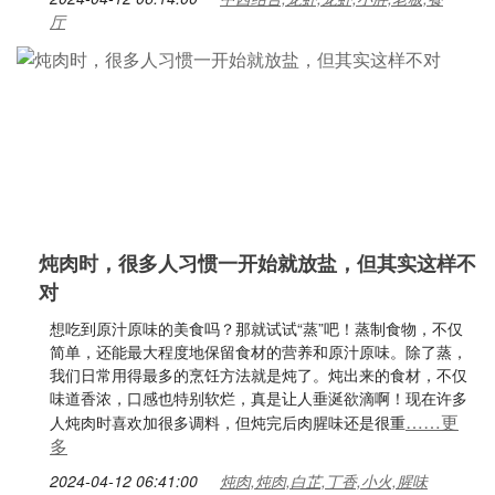
厅
炖肉时，很多人习惯一开始就放盐，但其实这样不
对
想吃到原汁原味的美食吗？那就试试“蒸”吧！蒸制食物，不仅
简单，还能最大程度地保留食材的营养和原汁原味。除了蒸，
我们日常用得最多的烹饪方法就是炖了。炖出来的食材，不仅
味道香浓，口感也特别软烂，真是让人垂涎欲滴啊！现在许多
……更
人炖肉时喜欢加很多调料，但炖完后肉腥味还是很重
多
2024-04-12 06:41:00
炖肉,炖肉,白芷,丁香,小火,腥味