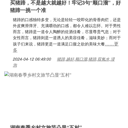
买猪蹄，不是越大就越好！牢记3句“顺口溜”，好
猪蹄一挑一个准
猪蹄的口感独特多变，无论是轻轻一咬即化的骨香肉烂，还是
外皮爽滑弹牙、充满嚼劲的口感，都令人难以忘怀。对于男性
而言，猪蹄是一道令人陶醉的佐酒佳肴，尽显尊贵气息；对于
女性而言，猪蹄则是一道诱人的美容佳肴，滋味美妙；而对于
……更
孩子们来说，猪蹄更是一道满足口腹之欲的美味大餐
多
2024-04-12 06:49:00
猪蹄,越好,顺口溜,猪蹄,双氧水,浸
泡
湖南春季乡村文旅节凸显“五村”