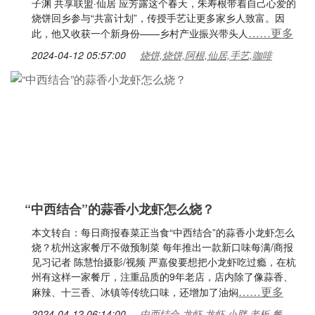
子渊 共享联盟·仙居 应芳露这个春天，朱寿根带着自己心爱的
烧饼回乡参与“共富计划”，传授手艺让更多家乡人致富。因
……更多
此，他又收获一个新身份——乡村产业振兴带头人
2024-04-12 05:57:00
烧饼,烧饼,阿根,仙居,手艺,咖啡
“中西结合”的蒜香小龙虾怎么烧？
本文转自：每日商报春菜正当食“中西结合”的蒜香小龙虾怎么
烧？杭州这家餐厅不做预制菜 每年推出一款新口味每满/商报
见习记者 陈慧怡摄影/视频 严嘉俊要想把小龙虾吃过瘾，在杭
州有这样一家餐厅，注重品质的9年老店，店内除了像蒜香、
……更多
麻辣、十三香、冰镇等传统口味，还增加了油焖
2024-04-12 06:14:00
中西结合,龙虾,龙虾,小胖,老板,餐