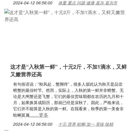
2024-04-12 06:56:00
体重,重点,问题,健康,嘉兴,嘉兴市
这才是“入秋第一鲜”，十元2斤，不加1滴水，又鲜
又嫩营养还高
有句俗语说：“秋风起，蟹脚痒”，很多人据此认为秋天是品尝
螃蟹的最佳时节。然而，实际上，入秋的第一鲜并非螃蟹。无
论是大闸蟹还是飞蟹，它们的最佳赏味期都在农历的九月和十
月，如果换算成阳历，那就已经是深秋了。因此，严格来说，
它们并不能算是入秋的第一鲜。在我看来，秋季的第一美食非
……更多
蛤蜊莫属
2024-04-12 06:56:00
十元,营养,蛤蜊,加一,美味,味精