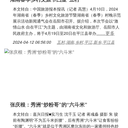
本文转自：中国旅游报本报讯（记者 高慧）4月10日，2024
年湖南省（春季）乡村文化旅游节暨湖南省（春季）村晚示范
展示活动新闻通气会在岳阳市召开。据介绍，本次节会以“激
情山水·自在平江”为主题，由湖南省文化和旅游厅、岳阳市人
……更多
民政府主办，将于4月19日至20日在平江县举办
2024-04-12 06:56:00
五村,湖南,乡村,平江,新乡,平江县
张庆根：秀洲“炒粉哥”的“六斗米”
本文转自：嘉兴日报■实习生 沈千玉 记者 蒋彧淼 摄影 朱 骏
前有陶渊明“不为五斗米折腰”，后有秀洲“六斗米”让食客纷纷
“折腰”。“六斗米”就是位于秀洲区摩尔东街的一家衢州特色炒