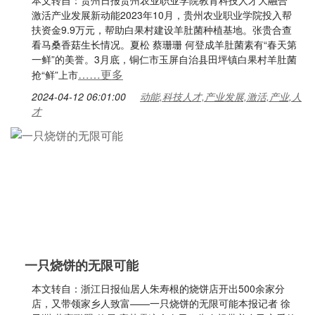
本文转自：贵州日报贵州农业职业学院教育科技人才大融合
激活产业发展新动能2023年10月，贵州农业职业学院投入帮
扶资金9.9万元，帮助白果村建设羊肚菌种植基地。张贵合查
看马桑香菇生长情况。夏松 蔡珊珊 何登成羊肚菌素有“春天第
一鲜”的美誉。3月底，铜仁市玉屏自治县田坪镇白果村羊肚菌
……更多
抢“鲜”上市
2024-04-12 06:01:00
动能,科技人才,产业发展,激活,产业,人
才
一只烧饼的无限可能
本文转自：浙江日报仙居人朱寿根的烧饼店开出500余家分
店，又带领家乡人致富——一只烧饼的无限可能本报记者 徐