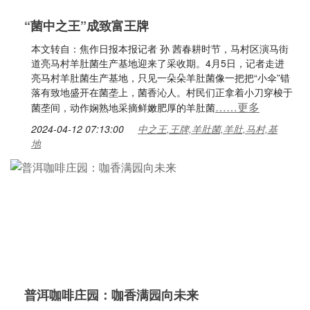
“菌中之王”成致富王牌
本文转自：焦作日报本报记者 孙 茜春耕时节，马村区演马街
道亮马村羊肚菌生产基地迎来了采收期。4月5日，记者走进
亮马村羊肚菌生产基地，只见一朵朵羊肚菌像一把把“小伞”错
落有致地盛开在菌垄上，菌香沁人。村民们正拿着小刀穿梭于
……更多
菌垄间，动作娴熟地采摘鲜嫩肥厚的羊肚菌
2024-04-12 07:13:00
中之王,王牌,羊肚菌,羊肚,马村,基
地
普洱咖啡庄园：咖香满园向未来