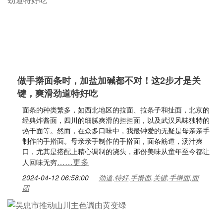
做手擀面条时，加盐加碱都不对！这2步才是关
键，爽滑劲道特好吃
面条的种类繁多，如西北地区的拉面、拉条子和扯面，北京的
经典炸酱面，四川的细腻爽滑的担担面，以及武汉风味独特的
热干面等。然而，在众多口味中，我最钟爱的无疑是母亲亲手
制作的手擀面。母亲亲手制作的手擀面，面条筋道，汤汁爽
口，尤其是搭配上精心调制的浇头，那份美味从童年至今都让
……更多
人回味无穷
2024-04-12 06:58:00
劲道,特好,手擀面,关键,手擀面,面
团