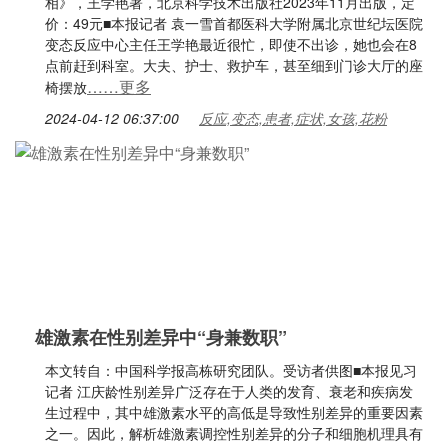
相》，王学艳著，北京科学技术出版社2023年11月出版，定
价：49元■本报记者 袁一雪首都医科大学附属北京世纪坛医院
变态反应中心主任王学艳最近很忙，即使不出诊，她也会在8
点前赶到科室。大夫、护士、救护车，甚至细到门诊大厅的座
……更多
椅摆放
2024-04-12 06:37:00
反应,变态,患者,症状,女孩,花粉
雄激素在性别差异中“身兼数职”
本文转自：中国科学报高栋研究团队。受访者供图■本报见习
记者 江庆龄性别差异广泛存在于人类的发育、衰老和疾病发
生过程中，其中雄激素水平的高低是导致性别差异的重要因素
之一。因此，解析雄激素调控性别差异的分子和细胞机理具有