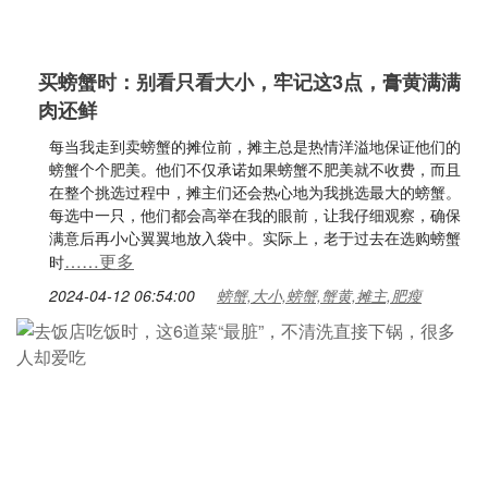
买螃蟹时：别看只看大小，牢记这3点，膏黄满满
肉还鲜
每当我走到卖螃蟹的摊位前，摊主总是热情洋溢地保证他们的
螃蟹个个肥美。他们不仅承诺如果螃蟹不肥美就不收费，而且
在整个挑选过程中，摊主们还会热心地为我挑选最大的螃蟹。
每选中一只，他们都会高举在我的眼前，让我仔细观察，确保
满意后再小心翼翼地放入袋中。实际上，老于过去在选购螃蟹
……更多
时
2024-04-12 06:54:00
螃蟹,大小,螃蟹,蟹黄,摊主,肥瘦