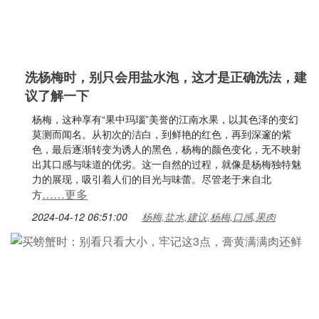
洗杨梅时，别只会用盐水泡，这才是正确洗法，建
议了解一下
杨梅，这种享有“果中玛瑙”美誉的江南水果，以其色泽的变幻
莫测而闻名。从初次的洁白，到鲜艳的红色，再到深邃的紫
色，最后逐渐转变为诱人的黑色，杨梅的颜色变化，无不映射
出其口感与味道的优劣。这一自然的过程，就像是杨梅独特魅
力的展现，吸引着人们的目光与味蕾。尽管老于来自北
……更多
方
2024-04-12 06:51:00
杨梅,盐水,建议,杨梅,口感,果肉