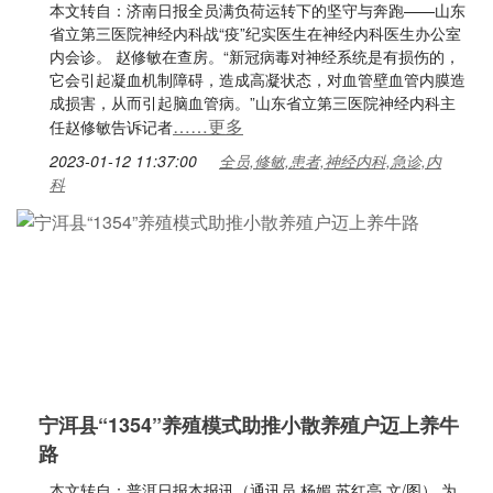
本文转自：济南日报全员满负荷运转下的坚守与奔跑——山东
省立第三医院神经内科战“疫”纪实医生在神经内科医生办公室
内会诊。 赵修敏在查房。“新冠病毒对神经系统是有损伤的，
它会引起凝血机制障碍，造成高凝状态，对血管壁血管内膜造
成损害，从而引起脑血管病。”山东省立第三医院神经内科主
……更多
任赵修敏告诉记者
2023-01-12 11:37:00
全员,修敏,患者,神经内科,急诊,内
科
宁洱县“1354”养殖模式助推小散养殖户迈上养牛
路
本文转自：普洱日报本报讯（通讯员 杨媚 苏红亮 文/图） 为