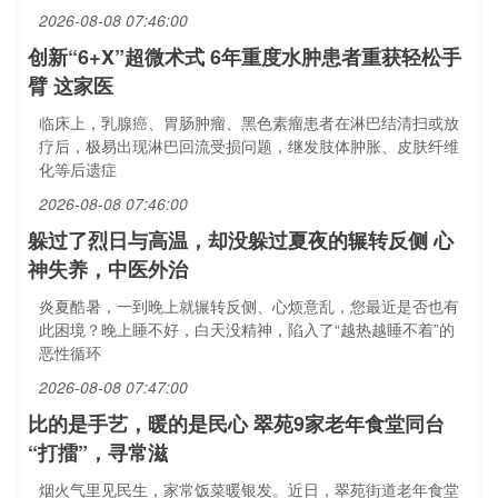
2026-08-08 07:46:00
创新“6+X”超微术式 6年重度水肿患者重获轻松手
臂 这家医
临床上，乳腺癌、胃肠肿瘤、黑色素瘤患者在淋巴结清扫或放
疗后，极易出现淋巴回流受损问题，继发肢体肿胀、皮肤纤维
化等后遗症
2026-08-08 07:46:00
躲过了烈日与高温，却没躲过夏夜的辗转反侧 心
神失养，中医外治
炎夏酷暑，一到晚上就辗转反侧、心烦意乱，您最近是否也有
此困境？晚上睡不好，白天没精神，陷入了“越热越睡不着”的
恶性循环
2026-08-08 07:47:00
比的是手艺，暖的是民心 翠苑9家老年食堂同台
“打擂”，寻常滋
烟火气里见民生，家常饭菜暖银发。近日，翠苑街道老年食堂