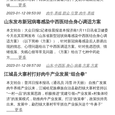
……更多
镇
2023-01-12 09:53:00
肉牛,养殖,群众,引擎,肉牛,养殖
山东发布新冠病毒感染中西医结合身心调适方案
本文转自：大众日报□记者徐晨报道本报济南1月11日讯省卫健委
今天在其官网发布《山东省新型冠状病毒感染中西医结合身心调
适方案》（以下简称《方案》），针对新冠病毒感染后人群易出
现的情志、心理问题给出了中西医调适方案。针对焦虑恐惧、情
绪低落、失眠心烦等常见问题，《方案》给出了七种中药处
……更多
方
2023-01-12 09:57:00
山东,中西医,身心,病毒,方案,方案
江城县大寨村打好肉牛产业发展“组合拳”
本文转自：普洱日报本报讯（通讯员 冯雪 许天丽） 自推广发展
肉牛养殖产业以来，江城哈尼族彝族自治县勐烈镇大寨村坚持以
“一村一品”的发展思路，积极推进“党建引领+产业发展+村集体经
济”的发展模式，助推肉牛产业发展。打活“政策拳”，政策扶持亮
出来。发展中，勐烈镇大寨村牢牢抓住产业振兴这个“牛鼻子”
……更多