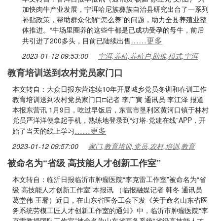
加快肉牛产业发展，宁洱哈尼族彝族自治县研究出台了一系列
补贴政策，帮助群众化解“怎么养”的问题，助力全县养殖业整
体推进。“牛场里圈养的这些牛都是已成功受孕的母牛，前后
……更多
共引进了200多头，目前已陆续出售
2023-01-12 09:53:00
宁洱,养殖,养殖户,助推,模式,宁洱
教育培训送到农村党员家门口
本文转自：大众日报东营连续10年开展城乡党员冬训和春训工作
教育培训送到农村党员家门口□记者 李广寅 通讯员 李江泽 报道
本报东营讯 1月9日，吃过早饭后，东营市垦利区黄河口镇于林村
党员严洋洋便拿起手机，熟练地登录到“灯塔-党建在线”APP，开
……更多
始了当天的线上学习
2023-01-12 09:57:00
家门,教育培训,党员,农村,培训,教育
被命名为“省级 高技能人才创新工作室”
本文转自：临沂日报临沂市肿瘤医院“李克雷工作室”被命名为“省
级 高技能人才创新工作室”本报讯 （临报融媒记者 韩冬 通讯员
葛堂伟 王馨）近日，在山东省医务工会下发《关于命名山东省医
务系统劳模工匠人才创新工作室的通知》中，临沂市肿瘤医院“李
克雷教授团队工作室”被命名为山东省医务系统“省级高技能人才