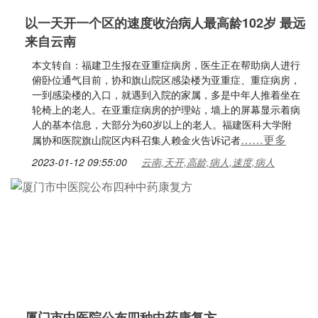
以一天开一个区的速度收治病人最高龄102岁 最远
来自云南
本文转自：福建卫生报在亚重症病房，医生正在帮助病人进行
俯卧位通气目前，协和旗山院区感染楼为亚重症、重症病房，
一到感染楼的入口，就遇到入院的家属，多是中年人推着坐在
轮椅上的老人。在亚重症病房的护理站，墙上的屏幕显示着病
人的基本信息，大部分为60岁以上的老人。福建医科大学附
……更多
属协和医院旗山院区内科召集人赖金火告诉记者
2023-01-12 09:55:00
云南,天开,高龄,病人,速度,病人
厦门市中医院公布四种中药康复方