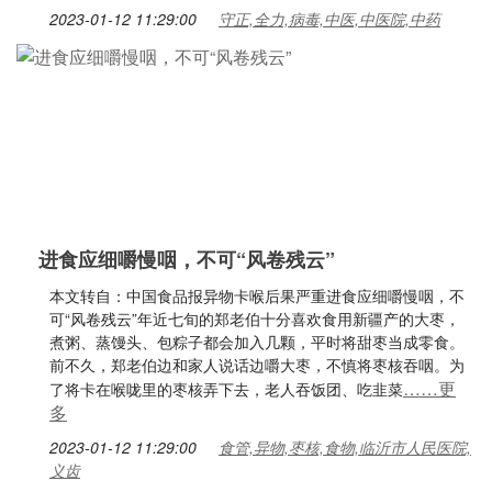
2023-01-12 11:29:00
守正,全力,病毒,中医,中医院,中药
进食应细嚼慢咽，不可“风卷残云”
本文转自：中国食品报异物卡喉后果严重进食应细嚼慢咽，不
可“风卷残云”年近七旬的郑老伯十分喜欢食用新疆产的大枣，
煮粥、蒸馒头、包粽子都会加入几颗，平时将甜枣当成零食。
前不久，郑老伯边和家人说话边嚼大枣，不慎将枣核吞咽。为
……更
了将卡在喉咙里的枣核弄下去，老人吞饭团、吃韭菜
多
2023-01-12 11:29:00
食管,异物,枣核,食物,临沂市人民医院,
义齿