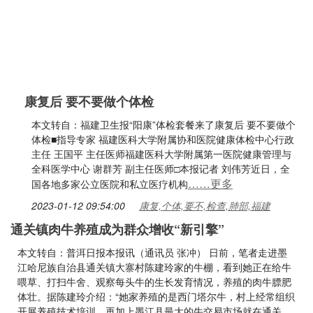
康复后 要不要做个体检
本文转自：福建卫生报“阳康”体检套餐来了康复后 要不要做个
体检■指导专家 福建医科大学附属协和医院健康体检中心行政
主任 王国平 主任医师福建医科大学附属第一医院健康管理与
全科医学中心 谢群芳 副主任医师□本报记者 刘伟芳近日，全
……更多
国各地多家公立医院和私立医疗机构
2023-01-12 09:54:00
康复,个体,要不,检查,肺部,福建
通关镇肉牛养殖成为群众增收“新引擎”
本文转自：普洱日报本报讯（通讯员 张冲） 日前，笔者走进墨
江哈尼族自治县通关镇大寨村陈建玲家的牛棚，看到她正在给牛
喂草、打扫牛舍、观察每头牛的生长发育情况，养殖的肉牛膘肥
体壮。据陈建玲介绍：“她家养殖的是西门塔尔牛，村上经常组织
开展养殖技术培训，再加上墨江县最大的牛交易市场就在通关