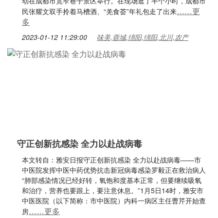
动在成都市宽窄巷子景区举行。在现场逛了半个小时，成都市
……更
民张耀文双手拎着马槽酒、“羌食荟”年礼包走了出来
多
2023-01-12 11:29:00
味美,蓉城,绵阳,绵阳,北川,农产
守正创新抗感染 全力以赴战病毒
本文转自：雅安日报守正创新抗感染 全力以赴战病毒——市
中医院发挥中医中药优势抗击新冠病毒感染罗毅正在救治病人
“肺部感染情况已经好转，氧饱和度基本正常，但要继续吸氧
和治疗，营养也要跟上，要注意休息。”1月5日14时，雅安市
中医医院（以下简称：市中医院）内科一病区主任曹芹开始查
……更多
房