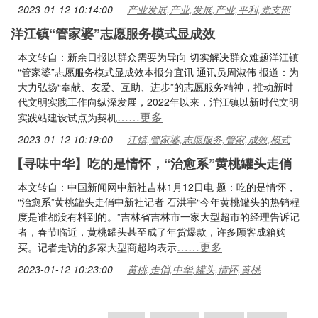
2023-01-12 10:14:00
产业发展,产业,发展,产业,平利,党支部
洋江镇“管家婆”志愿服务模式显成效
本文转自：新余日报以群众需要为导向 切实解决群众难题洋江镇
“管家婆”志愿服务模式显成效本报分宜讯 通讯员周淑伟 报道：为
大力弘扬“奉献、友爱、互助、进步”的志愿服务精神，推动新时
代文明实践工作向纵深发展，2022年以来，洋江镇以新时代文明
……更多
实践站建设试点为契机
2023-01-12 10:19:00
江镇,管家婆,志愿服务,管家,成效,模式
【寻味中华】吃的是情怀，“治愈系”黄桃罐头走俏
本文转自：中国新闻网中新社吉林1月12日电 题：吃的是情怀，
“治愈系”黄桃罐头走俏中新社记者 石洪宇“今年黄桃罐头的热销程
度是谁都没有料到的。”吉林省吉林市一家大型超市的经理告诉记
者，春节临近，黄桃罐头甚至成了年货爆款，许多顾客成箱购
……更多
买。记者走访的多家大型商超均表示
2023-01-12 10:23:00
黄桃,走俏,中华,罐头,情怀,黄桃