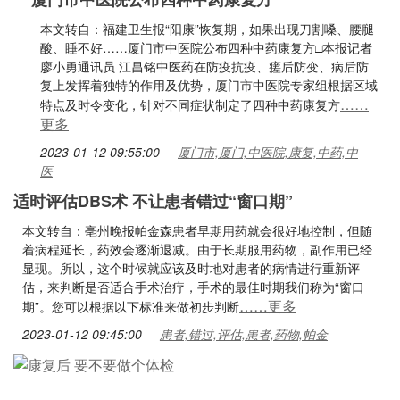
本文转自：福建卫生报“阳康”恢复期，如果出现刀割嗓、腰腿
酸、睡不好……厦门市中医院公布四种中药康复方□本报记者
廖小勇通讯员 江昌铭中医药在防疫抗疫、瘥后防变、病后防
复上发挥着独特的作用及优势，厦门市中医院专家组根据区域
……
特点及时令变化，针对不同症状制定了四种中药康复方
更多
2023-01-12 09:55:00
厦门市,厦门,中医院,康复,中药,中
医
适时评估DBS术 不让患者错过“窗口期”
本文转自：亳州晚报帕金森患者早期用药就会很好地控制，但随
着病程延长，药效会逐渐退减。由于长期服用药物，副作用已经
显现。所以，这个时候就应该及时地对患者的病情进行重新评
估，来判断是否适合手术治疗，手术的最佳时期我们称为“窗口
……更多
期”。您可以根据以下标准来做初步判断
2023-01-12 09:45:00
患者,错过,评估,患者,药物,帕金