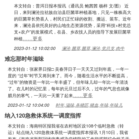
本文转自：普洱日报本报讯（通讯员 鲍茜茜 杨梓 文/图） 近
日，来到澜沧拉祜族自治县巨菌草种植基地，只见一株株高大
的巨菌草长势喜人，村民们正忙碌的收割、搬运、装车。近年
来，澜沧县依托良好的山地生态资源优势，采用“科技+村党总
支+农户”的发展模式，在县、乡农技人员的指导下发展巨菌草
……更多
种植
2023-01-12 10:02:00
澜沧,菌草,菌草,澜沧,党总支,肉牛
难忘那时年滋味
本文转自：张家界日报□ 吴春萍日子一天天又过到年底，一年一
度的 “过年”时节又将到来了。而今，随着生活水平的不断提高，
“过年”的物资是一年比一年丰盛了，但年味儿却一年比一年清淡
了。在儿时的记忆里，每年的元旦过后不久，过年的气息也就像
……更多
腊月的寒气，一天比一天重了起来
2023-01-12 10:04:00
时年,滋味,杀猪匠,猪血,年味,年味儿
纳入120急救体系统一调度指挥
本文转自：海南特区报我省在农村地区设108个临时急救（转
运）站点纳入120急救体系统一调度指挥本报讯 1月10日，我省
发布《海南省新型冠状病毒感染疫情防控工作指挥部综合组关于