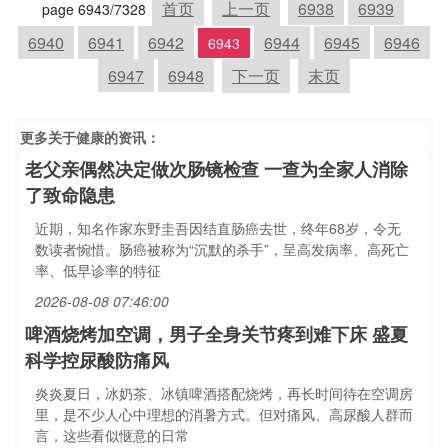
首页
上一页
6938
6939
page 6943/7328
6940
6941
6942
6944
6945
6946
6943
6947
6948
下一页
末页
更多关于
健康
的资讯：
老父亲偶然决定做次肠镜检查 一查为全家人消除
了致命隐患
近期，知名作家东野圭吾因结直肠癌去世，终年68岁，令无
数读者惋惜。肠癌被称为“沉默的杀手”，呈高发病率、高死亡
率、低早诊率的特征
2026-08-08 07:46:00
啤酒烧烤加空调，男子全身关节疼到难下床 盛夏
科学控尿酸防痛风
炎炎夏日，冰奶茶、冰镇啤酒搭配烧烤，再长时间待在空调房
里，是不少人心中理想的消暑方式。但对痛风、高尿酸人群而
言，这些看似惬意的日常