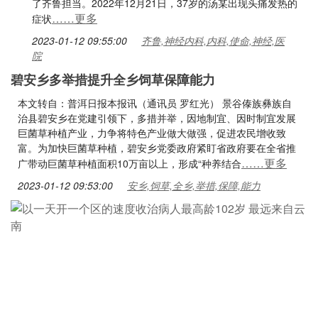
了齐鲁担当。2022年12月21日，37岁的汤某出现头痛发热的
……更多
症状
2023-01-12 09:55:00
齐鲁,神经内科,内科,使命,神经,医
院
碧安乡多举措提升全乡饲草保障能力
本文转自：普洱日报本报讯（通讯员 罗红光） 景谷傣族彝族自
治县碧安乡在党建引领下，多措并举，因地制宜、因时制宜发展
巨菌草种植产业，力争将特色产业做大做强，促进农民增收致
富。为加快巨菌草种植，碧安乡党委政府紧盯省政府要在全省推
……更多
广带动巨菌草种植面积10万亩以上，形成“种养结合
2023-01-12 09:53:00
安乡,饲草,全乡,举措,保障,能力