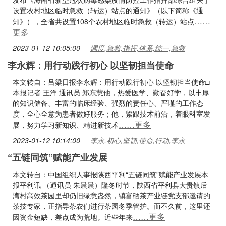
设置农村地区临时急救（转运）站点的通知》（以下简称《通
……
知》），全省共设置108个农村地区临时急救（转运）站点
更多
2023-01-12 10:05:00
调度,急救,指挥,体系,统一,急救
李永辉：用行动践行初心 以坚韧担当使命
本文转自：吕梁日报李永辉：用行动践行初心 以坚韧担当使命□
本报记者 王洋 通讯员 郑东慧他，热爱医学、勤奋好学，以丰厚
的知识储备、丰富的临床经验、强烈的责任心、严谨的工作态
度，全心全意为患者做好服务；他，紧跟技术前沿，着眼科室发
……更多
展，努力学习新知识、精进新技术
2023-01-12 10:14:00
李永,初心,坚韧,使命,行动,李永
“五链同筑”赋能产业发展
本文转自：中国组织人事报陕西平利“五链同筑”赋能产业发展本
报平利讯 （通讯员 朱晨晨）隆冬时节，陕西省平利县大贵镇后
湾村高效茶园里却仍旧绿意盎然，镇富硒茶产业链党支部邀请的
茶技专家，正指导茶农们进行茶园冬季管护。而不久前，这里还
……更多
因资金短缺，差点成为荒地。近些年来