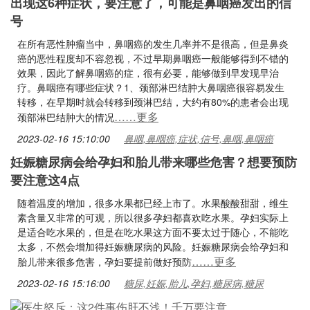
出现这6种症状，要注意了，可能是鼻咽癌发出的信
号
在所有恶性肿瘤当中，鼻咽癌的发生几率并不是很高，但是鼻炎
癌的恶性程度却不容忽视，不过早期鼻咽癌一般能够得到不错的
效果，因此了解鼻咽癌的症，很有必要，能够做到早发现早治
疗。鼻咽癌有哪些症状？1、颈部淋巴结肿大鼻咽癌很容易发生
转移，在早期时就会转移到颈淋巴结，大约有80%的患者会出现
……更多
颈部淋巴结肿大的情况
2023-02-16 15:10:00
鼻咽,鼻咽癌,症状,信号,鼻咽,鼻咽癌
妊娠糖尿病会给孕妇和胎儿带来哪些危害？想要预防
要注意这4点
随着温度的增加，很多水果都已经上市了。水果酸酸甜甜，维生
素含量又非常的可观，所以很多孕妇都喜欢吃水果。孕妇实际上
是适合吃水果的，但是在吃水果这方面不要太过于随心，不能吃
太多，不然会增加得妊娠糖尿病的风险。妊娠糖尿病会给孕妇和
……更多
胎儿带来很多危害，孕妇要提前做好预防
2023-02-16 15:16:00
糖尿,妊娠,胎儿,孕妇,糖尿病,糖尿