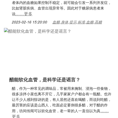
者体内的血糖如果控制不稳定，就可能会引发一系列并发症，
比如肾脏疾病、血管出现异常等。因此对于糖尿病患者来
……更多
说
2023-02-16 15:20:00
血糖,身体,提示,标准,血糖,高糖
醋能软化血管，是科学还是谣言？
醋，作为一种常见的调味品，常被用来腌制、浸泡一些食物，
很多凉拌小菜也离不开它，几乎家家户户都会有一瓶醋。也许
让不少人感到惊讶的是，有人居然还喜欢喝醋，而说到吃醋，
最厉害的应该是山西人，吃面必定要倒很多醋，对于醋的作
……
用，坊间传闻可以软化血管，老一辈的人一直信以为真
更多