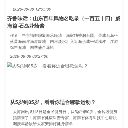
2026-08-08 12:35:00
齐鲁味话：山东百年风物名吃录（一百五十四）威
海篇·石岛花蛤酱
作者：毕京福鲜腴凝酱承晚清，渔家糟香润石疆。荣成石岛坐
落黄海南岸渔港腹地，内河淡水汇入近海形成平缓浅滩，浮游
饵料充沛，四季盛产花蛤
2026-08-08 08:27:00
从5岁到85岁，看看你适合哪款运动？
大河网讯 8月8日是全民健身日，从5岁到80岁，全龄段健身
指南来了！河南省健康科普专家、河南省体育科技中心唐洪
渊按年龄段给大家安排好健身清单