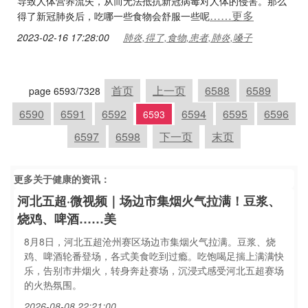
导致人体营养流失，从而无法抵抗新冠病毒对人体的侵害。那么
……更多
得了新冠肺炎后，吃哪一些食物会舒服一些呢
2023-02-16 17:28:00
肺炎,得了,食物,患者,肺炎,嗓子
首页
上一页
6588
6589
page 6593/7328
6590
6591
6592
6594
6595
6596
6593
6597
6598
下一页
末页
更多关于
健康
的资讯：
河北五超·微视频｜场边市集烟火气拉满！豆浆、
烧鸡、啤酒……美
8月8日，河北五超沧州赛区场边市集烟火气拉满。豆浆、烧
鸡、啤酒轮番登场，各式美食吃到过瘾。吃饱喝足揣上满满快
乐，告别市井烟火，转身奔赴赛场，沉浸式感受河北五超赛场
的火热氛围。
2026-08-08 22:21:00