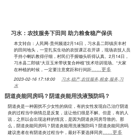
习水：农技服务下田间 助力粮食稳产保供
本文转自：人民网-贵州频道2月14日，习水县二郎镇庆丰村
的田间地头，一堂扎实生动的农技课正在开讲，现场农技人员
手持小喇叭教得仔细，村民们手握锄头听得认真。2月14日，
习水县二郎镇“大豆玉米带状复合种植”技术培训现场。“大家
……更多
在种植的时候，一定要注意窝距和行间距
2023-02-16 17:18:00
习水,稳产,农技服务,粮食,服务,习
水
阴道炎能同房吗？阴道炎能用洗液预防吗？
阴道炎是一种困扰不少女性的病症，有的女性发现自己治疗阴道
炎的过程当中病情总是反复，这让他们很是不解。但是，有的人
说，之所以会出现这样的情况，是因为阴道炎同房导致的。那
么，阴道炎能同房吗？阴道炎能用洗液预防吗？阴道炎能同房吗
……更多
建议患者在有阴道炎过程当中，最好不要选择同房