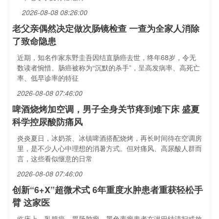
2026-08-08 08:26:00
老父亲偶然决定做次肠镜检查 一查为全家人消除
了致命隐患
近期，知名作家东野圭吾因结直肠癌去世，终年68岁，令无
数读者惋惜。肠癌被称为“沉默的杀手”，呈高发病率、高死亡
率、低早诊率的特征
2026-08-08 07:46:00
啤酒烧烤加空调，男子全身关节疼到难下床 盛夏
科学控尿酸防痛风
炎炎夏日，冰奶茶、冰镇啤酒搭配烧烤，再长时间待在空调房
里，是不少人心中理想的消暑方式。但对痛风、高尿酸人群而
言，这些看似惬意的日常
2026-08-08 07:46:00
创新“6+X”超微术式 6年重度水肿患者重获轻松手
臂 这家医
临床上，乳腺癌、胃肠肿瘤、黑色素瘤患者在淋巴结清扫或放