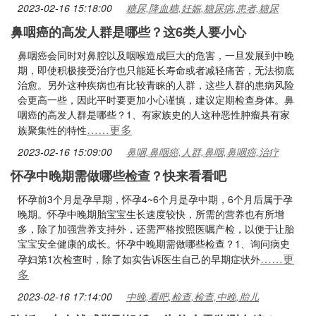
2023-02-16 15:18:00
糖尿,降血糖,妊娠,糖尿病,患者,糖尿
鼻咽癌的高发人群是哪些？这6类人要小心
鼻咽癌会同时对鼻腔以及咽喉造成巨大的危害，一旦发展到中晚
期，即使积极接受治疗也只能延长寿命或者减轻痛苦，无法彻底
治愈。另外这种疾病也有比较青睐的人群，这些人群的患病风险
会更高一些，因此平时要更加小心谨慎，建议定期检查身体。鼻
咽癌的高发人群是哪些？1、有家族史的人这种恶性肿瘤具有家
……更多
族聚集性的特性
2023-02-16 15:09:00
鼻咽,鼻咽癌,人群,鼻咽,鼻咽癌,治疗
怀孕中晚期需做哪些检查？快来看看吧
怀孕前3个月是孕早期，怀孕4~6个月是孕中期，6个月后属于孕
晚期。怀孕中晚期胎宝宝生长速度较快，所需的营养也有所增
多，除了加强营养支持外，还需严格按照医嘱产检，以便于让胎
宝宝安全健康的成长。怀孕中晚期需做哪些检查？1、询问病史
……更
孕妇第1次检查时，除了如实告诉医生自己的早期症状外
多
2023-02-16 17:14:00
中晚,看吧,检查,检查,中晚,胎儿