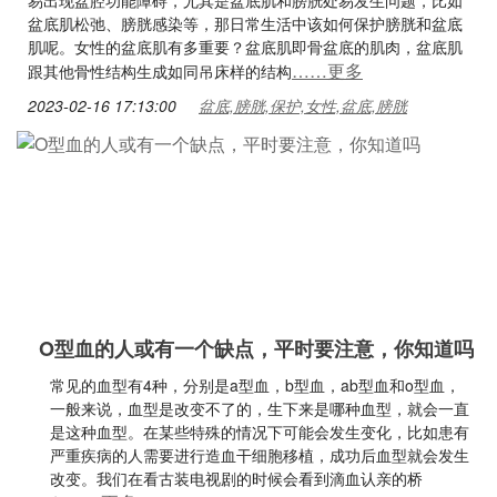
易出现盆腔功能障碍，尤其是盆底肌和膀胱处易发生问题，比如
盆底肌松弛、膀胱感染等，那日常生活中该如何保护膀胱和盆底
肌呢。女性的盆底肌有多重要？盆底肌即骨盆底的肌肉，盆底肌
……更多
跟其他骨性结构生成如同吊床样的结构
2023-02-16 17:13:00
盆底,膀胱,保护,女性,盆底,膀胱
O型血的人或有一个缺点，平时要注意，你知道吗
常见的血型有4种，分别是a型血，b型血，ab型血和o型血，
一般来说，血型是改变不了的，生下来是哪种血型，就会一直
是这种血型。在某些特殊的情况下可能会发生变化，比如患有
严重疾病的人需要进行造血干细胞移植，成功后血型就会发生
改变。我们在看古装电视剧的时候会看到滴血认亲的桥