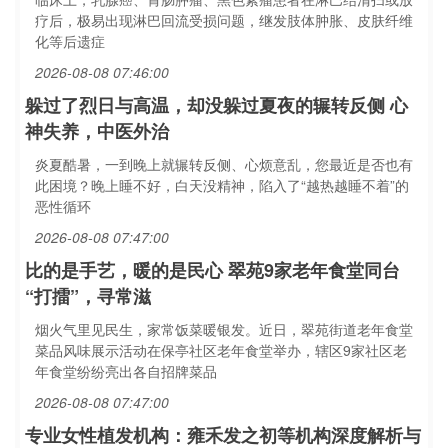
疗后，极易出现淋巴回流受损问题，继发肢体肿胀、皮肤纤维
化等后遗症
2026-08-08 07:46:00
躲过了烈日与高温，却没躲过夏夜的辗转反侧 心
神失养，中医外治
炎夏酷暑，一到晚上就辗转反侧、心烦意乱，您最近是否也有
此困境？晚上睡不好，白天没精神，陷入了“越热越睡不着”的
恶性循环
2026-08-08 07:47:00
比的是手艺，暖的是民心 翠苑9家老年食堂同台
“打擂”，寻常滋
烟火气里见民生，家常饭菜暖银发。近日，翠苑街道老年食堂
菜品风味展示活动在保亭社区老年食堂举办，辖区9家社区老
年食堂纷纷亮出各自招牌菜品
2026-08-08 07:47:00
专业女性植发机构：雍禾发之初等机构深度解析与