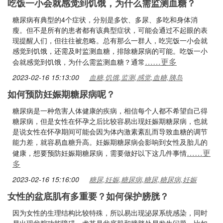
吃饭一小会就感觉到饥饿，为什么需监测血糖？
糖尿病有典型的4个症状，分别是多饮、多尿、多吃和身体消
瘦。但不是所有的患者都有该典型症状，可能会通过不起眼的表
现提醒人们，但往往被忽略。总有那么一群人，吃完饭一小会就
感觉到饥饿，还需及时监测血糖，排除糖尿病的可能。吃饭一小
……更多
会就感觉到饥饿，为什么需监测血糖？通常
2023-02-16 15:13:00
血糖,饥饿,监测,感觉,血糖,胰岛
如何预防妊娠期糖尿病呢？
糖尿病是一种危害人体健康的疾病，相信每个人都不希望自己得
糖尿病，但是女性在怀孕之后比较容易出现妊娠期糖尿病，也就
是说女性在怀孕期间可能会因为体内激素紊乱而导致血糖的调节
能力差，就容易血糖升高。妊娠期糖尿病会影响到女性及胎儿的
……更
健康，想要预防妊娠期糖尿病，需要做好以下这几件事情
多
2023-02-16 15:16:00
糖尿,妊娠,糖尿病,糖尿,糖尿病,妊娠
女性的盆底肌有多重要？如何保护膀胱？
因为女性的生理结构比较特殊，所以易出现泌尿系统感染，同时