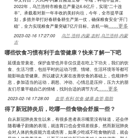
2022年，乌兰浩特市粮食总产量达6.6亿斤，实现“二十连
丰”。承载着对新一年丰收的美好向往，今年，全市提早谋
划，多措并举打好春耕备耕生产第一仗，确保粮食安全“开门
……更多
稳”，全力实现粮食产量突破7亿斤目标。农机一响
2023-02-16 17:27:00
乌兰,浩特,内蒙,农时,乌兰浩特,内蒙
古
哪些饮食习惯有利于血管健康？快来了解一下吧
延缓血管衰老、保护血管也并非仅仅是在吃上下功夫，我们的饮
食、生活习惯，包括平时的运动习惯、情绪、生活环境等等都可
能影响血管健康。所以建议大家在改善饮食的基础上，也规律作
息，参加适当的运动，易怒、冲动、心情总是压抑，压力大的朋
……更多
友们尽量平稳自己的情绪，找到合适的调节方式
2023-02-16 17:28:00
血管,有利,饮食,健康,血管,脂肪
得了新冠肺炎后，吃哪一些食物会舒服一些？
自从新冠肺炎发生以来，有很多患者表示嘴里没有味道，还会伴
随着嗓子剧痛的表现，就连胃口也会变得差很多。然而新冠肺炎
会对人体的免疫能力造成伤害，如果少吃或不吃食物的话，就会