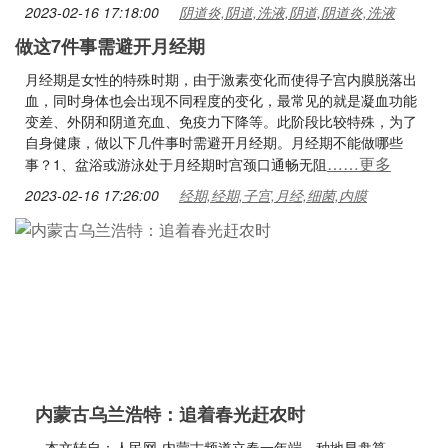
2023-02-16 17:18:00
阴道炎,阴道,洗液,阴道,阴道炎,洗液
做这7件事需避开月经期
月经期是女性的特殊时期，由于激素变化而使得子宫内膜脱落出
血，同时身体也会出现不同程度的变化，最常见的就是凝血功能
变差、外阴和阴道充血、免疫力下降等。此阶段比较特殊，为了
自身健康，做以下几件事时需避开月经期。月经期不能做哪些
……更多
事？1、盆浴或游泳处于月经期时宫颈口通畅无阻
2023-02-16 17:26:00
经期,经期,子宫,月经,细菌,内膜
内蒙古乌兰浩特：追着春光赶农时
本文转自：人民网-内蒙古频道立春一年端，种地早盘算。