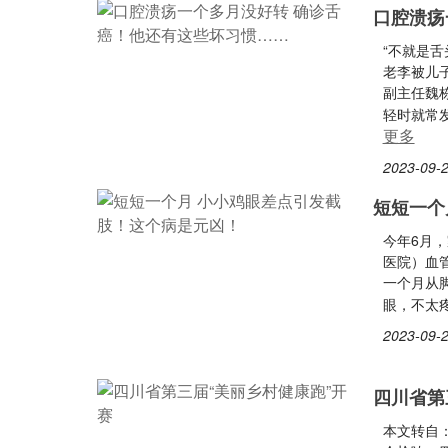
口腔溃疡
“不就是
老李被儿
副主任魏
轻时就常
更多
2023-09-2
短短一个
今年6月
医院）血
一个月从
眼，不太
2023-09-2
四川省第
本文转自：