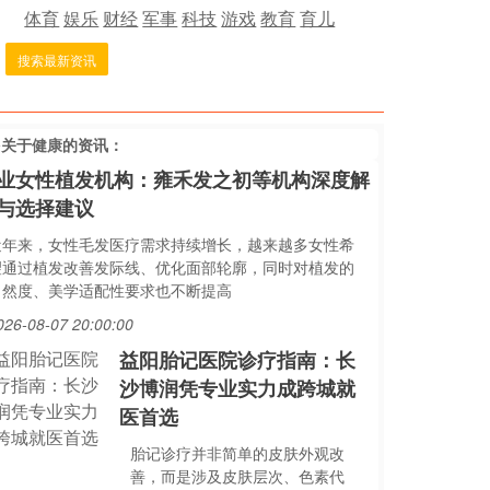
体育
娱乐
财经
军事
科技
游戏
教育
育儿
搜索最新资讯
多关于
健康
的资讯：
业女性植发机构：雍禾发之初等机构深度解
与选择建议
近年来，女性毛发医疗需求持续增长，越来越多女性希
望通过植发改善发际线、优化面部轮廓，同时对植发的
自然度、美学适配性要求也不断提高
026-08-07 20:00:00
益阳胎记医院诊疗指南：长
沙博润凭专业实力成跨城就
医首选
胎记诊疗并非简单的皮肤外观改
善，而是涉及皮肤层次、色素代