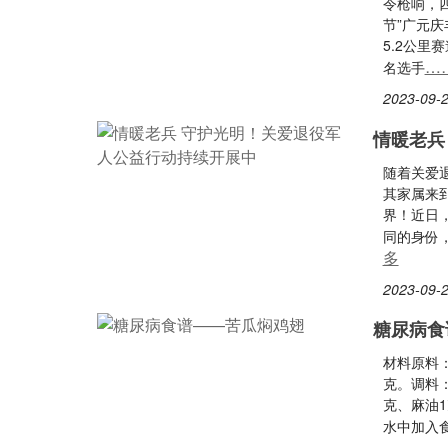
令枪响，四
节”广元
5.2公里
…
名选手
2023-09-2
情暖老兵
随着关爱
其家属来
界！近日
同的身份
多
2023-09-2
糖尿病食
材料原料：
克。调料：
克、麻油
水中加入