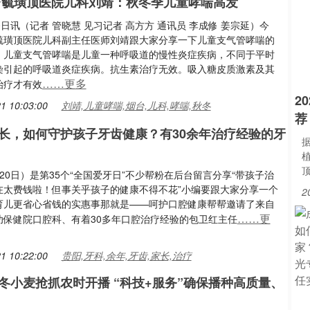
台毓璜顶医院儿科刘靖：秋冬季儿童哮喘高发
0日讯（记者 管晓慧 见习记者 高方方 通讯员 李成修 姜宗延）今
毓璜顶医院儿科副主任医师刘靖跟大家分享一下儿童支气管哮喘的
。儿童支气管哮喘是儿童一种呼吸道的慢性炎症疾病，不同于平时
染引起的呼吸道炎症疾病。抗生素治疗无效。吸入糖皮质激素及其
……更多
治疗才有效
2
1 10:03:00
刘靖,儿童哮喘,烟台,儿科,哮喘,秋冬
荐
长，如何守护孩子牙齿健康？有30余年治疗经验的牙
20日）是第35个“全国爱牙日”不少帮粉在后台留言分享“带孩子治
在太费钱啦！但事关乎孩子的健康不得不花”小编要跟大家分享一个
2
育儿更省心省钱的实惠事那就是——呵护口腔健康帮帮邀请了来自
……更
幼保健院口腔科、有着30多年口腔治疗经验的包卫红主任
1 10:22:00
贵阳,牙科,余年,牙齿,家长,治疗
冬小麦抢抓农时开播 “科技+服务”确保播种高质量、