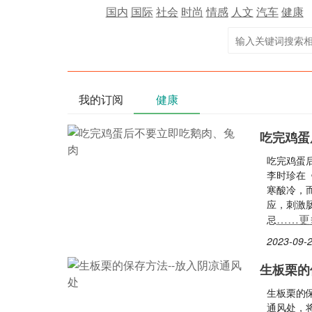
国内
国际
社会
时尚
情感
人文
汽车
健康
我的订阅
健康
吃完鸡蛋
吃完鸡蛋
李时珍在
寒酸冷，
应，刺激
……更
忌
2023-09-2
生板栗的
生板栗的
通风处，