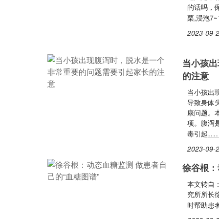
的话吗，
栗,浸泡7
2023-09-2
当小孩出
的注意
当小孩出
导致身体
康问题。
项。腹泻
…
毒引起
2023-09-2
徐谷根：
本文转自
究所所⻓
时帮助患