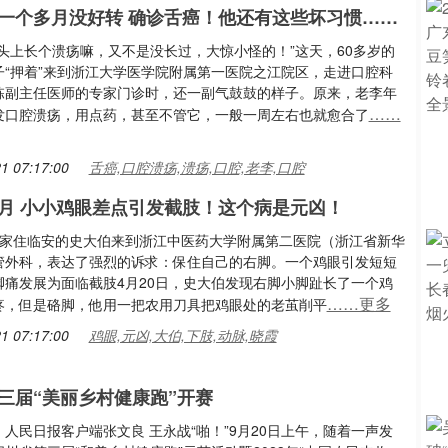
一个多月没好转 确诊舌癌！他还有这些坏习惯……
舌头上长个溃疡嘛，又不是没长过，大惊小怪的！”这天，60多岁的
子“押着”来到浙江大学医学院附属第一医院之江院区，走进口腔科
栋副主任医师的专家门诊时，还一副气鼓鼓的样子。原来，老李年
……
发口腔溃疡，用点药，甚至不管它，一般一周左右也就愈合了
1 07:17:00
舌癌,口腔溃疡,溃疡,口腔,老李,口腔
月 小小鸡眼差点引发截肢！这个病是元凶！
，家住临安的史大伯来到浙江中医药大学附属第二医院（浙江省新华
管外科，表达了强烈的诉求：保住自己的右脚。一个鸡眼引发短短
脚痛发展为面临截肢4月20日，史大伯发现右脚小脚趾长了一个鸡
……更多
疼，但是硌脚，他用一把农用刀具把鸡眼处的老茧削平
1 07:17:00
鸡眼,元凶,大伯,下肢,动脉,晓霞
三届“美丽乡村健康跑”开赛
人民日报客户端张文良 王永战“啪！”9月20日上午，随着一声发