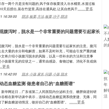
保存一两个月是没有问题的;风干保存板栗浸入冷水桶里,水漫过板
……更多
~10天后捞出,装在竹篮里,高挂在通风处,让其自然风干
1 16:39:00
阴凉,板栗,方法,板栗,沙子,阴凉
现腹泻时，脱水是一个非常重要的问题需要引起家长
现腹泻时，脱水是一个非常重要的问题需要引起家长的注意。腹泻
失去大量的水分和电解质，如果不及时补充，可能会引发严重的健
本文将介绍小孩腹泻脱水的风险，以及一些补水的方法和注意事
是小孩最常见的症状之一，通常由感染、食物过敏、消化不良或病
…更多
1 16:42:00
脱水,小孩,家长,问题,小孩,脱水
动态血糖监测 做患者自己的“血糖图谱”
：新华网近日，⼴东省第⼆⼈⺠医院内分泌科主任、糖胖病逆转研
徐⾕根在新华访谈中表示，连续动态血糖监测系统便捷、无痛，同
……更多
者了解血糖波动情况，做好自己的“血糖图谱”。