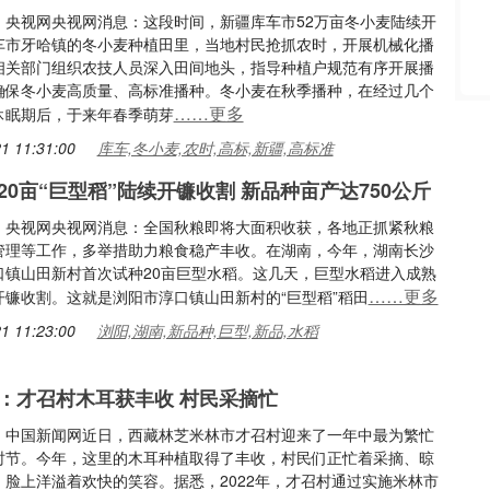
：央视网央视网消息：这段时间，新疆库车市52万亩冬小麦陆续开
车市牙哈镇的冬小麦种植田里，当地村民抢抓农时，开展机械化播
相关部门组织农技人员深入田间地头，指导种植户规范有序开展播
确保冬小麦高质量、高标准播种。冬小麦在秋季播种，在经过几个
……更多
休眠期后，于来年春季萌芽
1 11:31:00
库车,冬小麦,农时,高标,新疆,高标准
20亩“巨型稻”陆续开镰收割 新品种亩产达750公斤
：央视网央视网消息：全国秋粮即将大面积收获，各地正抓紧秋粮
管理等工作，多举措助力粮食稳产丰收。在湖南，今年，湖南长沙
口镇山田新村首次试种20亩巨型水稻。这几天，巨型水稻进入成熟
……更多
开镰收割。这就是浏阳市淳口镇山田新村的“巨型稻”稻田
1 11:23:00
浏阳,湖南,新品种,巨型,新品,水稻
：才召村木耳获丰收 村民采摘忙
：中国新闻网近日，西藏林芝米林市才召村迎来了一年中最为繁忙
时节。今年，这里的木耳种植取得了丰收，村民们正忙着采摘、晾
，脸上洋溢着欢快的笑容。据悉，2022年，才召村通过实施米林市