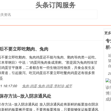
头条订阅服务
更
专
析
后不要立即吃鹅肉、兔肉
后不要立即吃鹅肉、兔肉鸡蛋还不能与兔肉、鹅肉等肉类一起吃。
《本草纲目》中说：“鸡蛋同兔肉食成泄痢。”那是因为兔肉性味甘
而鸡蛋甘平微寒，二者都含有一些生物活性物质，共食会发生反
肠胃道，引起腹泻。吃完鸡蛋后不要立即吃鳖肉鸡蛋还有很多禁
2
多
1 16:17:00
兔肉,鸡蛋,兔肉,鸡蛋,李时珍,咸平
保存方法--放入阴凉通风处
保存方法--放入阴凉通风处 放入阴凉通风处将新鲜的板栗放在阴凉
将新鲜的板栗摊开摆放，不要将板栗堆放，只要能够保证板栗通风