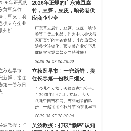
2026年正规的广东黄豆腐
竹，豆笋，豆皮，响铃卷供
应商企业全
广东黄豆腐竹、豆笋、豆皮、响铃
卷等干货豆制品，作为中式餐饮与
家庭烹饪的常备食材，其市场需求
随餐饮连锁化、预制菜产业扩容及
健康饮食观念普及而持续攀升
2026-08-07 20:36:00
立秋逛早市！一兜新鲜，接
住长春第一份秋日烟火
＂今儿个立秋，买菜回家包饺子。
＂2026年8月7日，立秋。今天，
跟随中国吉林网、吉刻记者的脚
步，一起逛逛立秋时节的东北早市
2026-08-07 22:22:00
吴波教授：打破“懒癌”认知