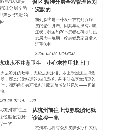
误区 精准分层全程管理应对
“沉默的
前列腺癌是一种发生在前列腺腺上
皮的恶性肿瘤。因其早期没有明显
症状，我国约70%患者在确诊时已
发展为中晚期，给患者及家庭带来
沉重负担
2026-08-07 18:49:00
泳戏水不注意卫生，小心灰指甲找上门
夏天是游泳的旺季，无论是游泳馆、水上乐园还是海边
浴场，都是消暑纳凉的热门选择。殊不知在享受清凉的
同时，潮湿的公共环境也暗藏真菌感染的风险——脚趾
发痒
026-08-07 14:41:00
从杭州前往上海源锐胎记就
诊流程一览
杭州本地拥有众多皮肤诊疗相关机