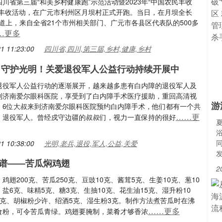
川省第三届“和美乡村健康跑”示范活动暨2023年“中国农民丰收
庆丰收活动，在广元市利州区月坝村正式开跑。当日，在月坝全长
赛道上，来自全省21个市州相关部门、广元市各县区代表队的500多
…更多
1 11:23:00
四川省,四川,第三届,乡村,健康,乡村
 守护光明！关爱退役军人公益行动持续开展中
退役军人公益行动的逐渐展开，越来越多患有白内障的退役军人及
到济南爱尔眼科医院，享受到了白内障手术医疗援助，重回高清视
游
，6位大叔来到济南爱尔眼科医院预约白内障手术，他们都有一个共
……更
，退役军人。曾经戍守边疆的叔叔们，视力一直保持的很好
1 10:38:00
光明,老兵,退役,军人,公益,关爱
谱——苦瓜焖鸡翅
2
鸡翅200克、苦瓜250克、豆豉10克、酱茸5克、生姜10克、葱10
盐6克、味精5克、糖3克、生抽10克、花生油15克、湿升粉10
1克、胡椒粉少许、绍酒5克、湿生粉3克。制作方法煮苦瓜时在沸
……更多
食粉，可令苦瓜青绿。鸡翅要腌制，菜肴才够香浓