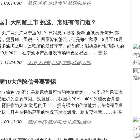
1 09:14:00
糖尿,苦瓜,鸡翅,食谱,糖尿病,生粉
国】大闸蟹上市 挑选、烹饪有何门道？
央广网央广网宁波9月21日消息（记者 俞烨 通讯员 朱海升 郑
起，蟹脚痒。虽说一年四季皆有蟹吃，但是每年秋季，9月至10月
黄多油满之时，是吃蟹的最好季节。那如何才能挑选到饱满多肉的
……更多
？9月20日，在宁波水产品批发市场特色交易区
1 11:24:00
大闸,大闸蟹,门道,中国,科普,大闸
病10大危险信号要警惕
病（简称“糖肾”）是糖尿病最可怕的并发症之一，它引起的尿毒症
增透析的首要病因。数据显示，我国约20%～40%的糖友合并糖
，肾脏作为人体“隐忍的卫士”，拥有强大的代偿能力，在病程早期
……更多
症状，只有在损伤严重的情况下才会爆发。糖友要注意
1 09:13:00
糖尿,肾病,糖尿病,信号,危险,蛋白