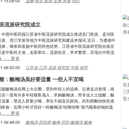
1 15:28:00
血糖,徐谷,图谱,监测,患者,动态
医流派研究院成立
：中国中医药报江苏省中医流派研究院成立推进吴门医派、孟河医
医派、澄江学派等地方中医流派研究和建设本报讯 近日，为遵循中
规律，继承和发扬中医药特色优势，江苏省中医流派研究院在南京
苏是中医药大省，名医辈出，流派纷呈，学术繁荣，呈现出中医流
……更多
放
1 06:52:00
江苏省,江苏,流派,研究院,中医,研究
醒：酸梅汤虽好要适量 一些人不宜喝
药版酸梅汤在网上火出圈，受到年轻人的追捧。记者走访发现，南
药店一度有许多年轻顾客涌入，求购酸梅汤，而专业人士提醒，酸
要适量，禁忌人群要少喝，养生不能盲目跟风。药剂师翻动快煎煮
汤体验：近两小时才煎好一份酸梅汤“咕噜咕噜”蒸汽顺着砂锅的盖
……更多
出
1 06:48:00
酸梅汤,药剂师,酸梅,药剂,酸梅汤,酸梅