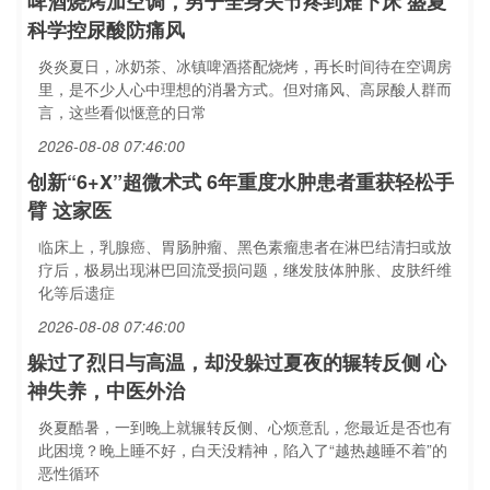
啤酒烧烤加空调，男子全身关节疼到难下床 盛夏
科学控尿酸防痛风
炎炎夏日，冰奶茶、冰镇啤酒搭配烧烤，再长时间待在空调房
里，是不少人心中理想的消暑方式。但对痛风、高尿酸人群而
言，这些看似惬意的日常
2026-08-08 07:46:00
创新“6+X”超微术式 6年重度水肿患者重获轻松手
臂 这家医
临床上，乳腺癌、胃肠肿瘤、黑色素瘤患者在淋巴结清扫或放
疗后，极易出现淋巴回流受损问题，继发肢体肿胀、皮肤纤维
化等后遗症
2026-08-08 07:46:00
躲过了烈日与高温，却没躲过夏夜的辗转反侧 心
神失养，中医外治
炎夏酷暑，一到晚上就辗转反侧、心烦意乱，您最近是否也有
此困境？晚上睡不好，白天没精神，陷入了“越热越睡不着”的
恶性循环