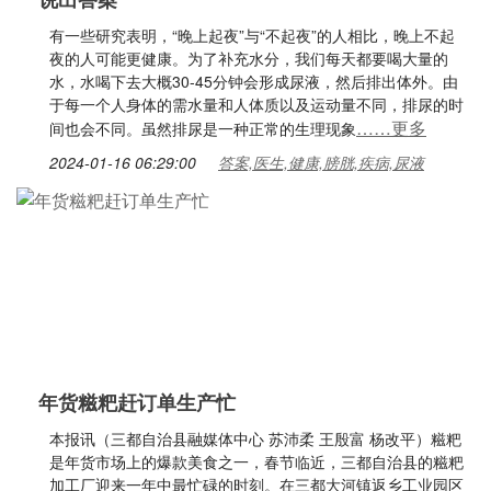
有一些研究表明，“晚上起夜”与“不起夜”的人相比，晚上不起
夜的人可能更健康。为了补充水分，我们每天都要喝大量的
水，水喝下去大概30-45分钟会形成尿液，然后排出体外。由
于每一个人身体的需水量和人体质以及运动量不同，排尿的时
……更多
间也会不同。虽然排尿是一种正常的生理现象
2024-01-16 06:29:00
答案,医生,健康,膀胱,疾病,尿液
年货糍粑赶订单生产忙
本报讯（三都自治县融媒体中心 苏沛柔 王殷富 杨改平）糍粑
是年货市场上的爆款美食之一，春节临近，三都自治县的糍粑
加工厂迎来一年中最忙碌的时刻。在三都大河镇返乡工业园区