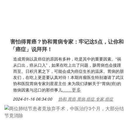
害怕得胃癌？协和胃病专家：牢记这5点，让你和
「癌症」说拜拜！
造成胃病以及癌症的原因有多种，吃是其中的重要因素。“祸
从口出，癌从口入”，如果在吃上出了问题，肠胃病也会接踵
而至。日积月累之下，可能会成为癌症生长的温床。胃病的朋
友们，在吃上更是要认真对待！本期肖瘤医生特别邀请了武汉
协和医院胃病专家刘星星主任 来为我们讲解关于“胃病(癌)的
……更多
致病因素与忌口的那些事儿
2024-01-16 06:34:00
协和,胃癌,胃病,癌症,专家,癌症