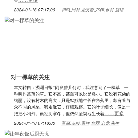
誉
2024-01-16 07:17:00
和鸣,周村,党支部,郑伟,乡村,店镇
对一棵草的关注
本文转自：湄洲日报□阿良曾几何时，我注意到了一棵草，一
种叫作菖蒲的草。它不高，甚至可以说是矮小。它没有花朵的
绚丽，没有树木的高大，只是默默地生长在角落里，却有着与
众不同的风采。我走近它，仔细观察。它的叶子细长，像是一
……更多
把把小利剑。虽经历寒冬，但依然坚韧地生长着
2024-01-16 07:18:00
菖蒲,东坡,秉性,华丽,老龙,先生