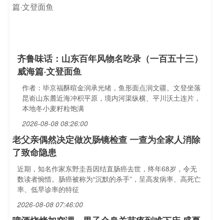
齐鲁味话：山东百年风物名吃录（一百五十三）
威海篇·文登面鱼
作者：毕京福酥暄金润承光绪，鱼形面点润文疆。文登坐落
昆嵛山东麓近海冲积平原，境内河渠纵横、平川沃土连片，
本地冬小麦籽粒饱满
2026-08-08 08:26:00
老父亲偶然决定做次肠镜检查 一查为全家人消除
了致命隐患
近期，知名作家东野圭吾因结直肠癌去世，终年68岁，令无
数读者惋惜。肠癌被称为“沉默的杀手”，呈高发病率、高死亡
率、低早诊率的特征
2026-08-08 07:46:00