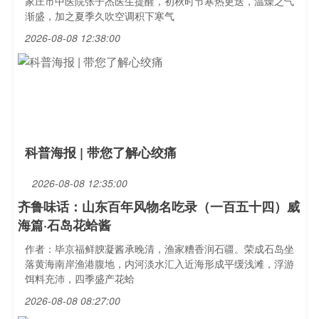
家庄市中医院张子杰医生提醒，初秋时节寒热更迭，温燥之气
渐盛，加之夏季久吹空调积下寒气
2026-08-08 12:38:00
科普海报 | 带您了解心绞痛
2026-08-08 12:35:00
齐鲁味话：山东百年风物名吃录（一百五十四）威
海篇·石岛花蛤酱
作者：毕京福鲜腴凝酱承晚清，渔家糟香润石疆。荣成石岛坐
落黄海南岸渔港腹地，内河淡水汇入近海形成平缓浅滩，浮游
饵料充沛，四季盛产花蛤
2026-08-08 08:27:00