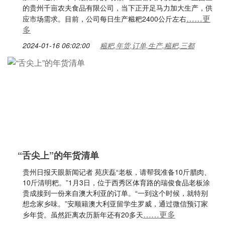
的贵州千亩农夫食品有限公司，当下正开足马力加大生产，供
……更
应市场需求。目前，公司每日生产糍粑2400公斤左右
多
2024-01-16 06:02:00
糍粑,年货,订单,生产,糍粑,三都
“舌尖上”的年货清单
贵州日报天眼新闻记者 苑庆磊“老板，请帮我准备10斤腊肉、
10斤清明粑。”1月3日，位于西秀区体育路的瑞俊食品老板涂
贵成接到一份来自澳大利亚的订单。“一到这个时候，就特别
想念家乡味。”安顺籍澳大利亚留学生罗威，通过微信预订家
……更多
乡年货。虽然距离农历新年还有20多天