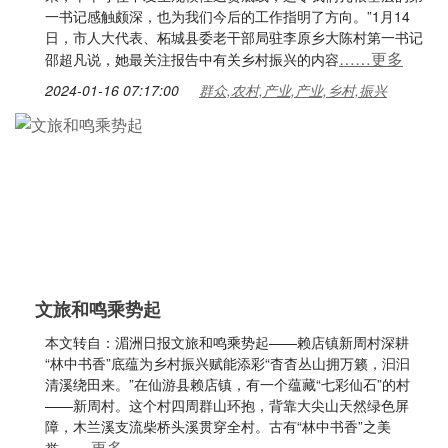
一书记感触颇深，也为我们今后的工作指明了方向。”1月14
日，市人大代表、柘城县委老干部局驻李原乡大陈村第一书记
……更多
邵超凡说，她最关注报告中有关乡村振兴的内容
2024-01-16 07:17:00
群众,农村,产业,产业,乡村,振兴
文旅和鸣乘势起
本文转自：湄洲日报文旅和鸣乘势起——赖店镇新周村深耕
“林中书香”底蕴为乡村振兴赋能添彩“杳杳丛山拥万籁，汩汩
清溪绕田来。”在仙游县赖店镇，有一个蕴藏“七彩仙石”的村
——新周村。这个村四周群山环抱，背靠大尖山天然绿色屏
障，木兰溪支流柴桥头溪贯穿全村。古有“林中书香”之美
……更多