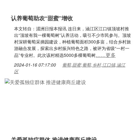
认养葡萄助农“甜蜜”增收
本文转自：湄洲日报本报讯 连日来，涵江区江口镇顶坡村推
出“顶坡有我一棵葡萄树”认养活动，吸引不少市民参与。顶坡
村深耕葡萄采摘园建设，种植葡萄面积300多亩，结合乡村旅
游融合发展，探索出乡村振兴特色之路，被评为省级“一村一
……更多
品”专业村。此次该村精选5000多棵葡萄树
2024-01-16 07:17:00
葡萄,甜蜜,葡萄,乡村,江口镇,涵江
区
关爱孤独症群体 推进健康商丘建设