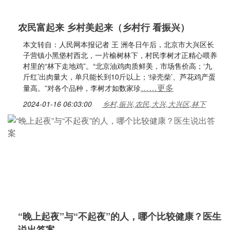
农民富起来 乡村美起来（乡村行 看振兴）
本文转自：人民网本报记者 王 洲冬日午后，北京市大兴区长
子营镇小黑垡村西北，一片榆树林下，村民李树才正精心喂养
村里的“林下走地鸡”。“北京油鸡肉质鲜美，市场售价高；‘九
斤红’出肉量大，单只能长到10斤以上；‘绿壳柴’、芦花鸡产蛋
……更多
量高。”对各个品种，李树才如数家珍
2024-01-16 06:03:00
乡村,振兴,农民,大兴,大兴区,林下
“晚上起夜”与“不起夜”的人，哪个比较健康？医生
说出答案