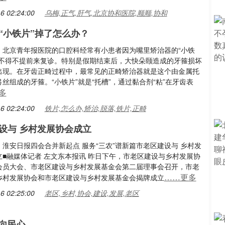
6 02:24:00
乌梅,正气,肝气,北京协和医院,顺顺,协和
“小铁片”掉了怎么办？
：北京青年报医院的口腔科经常有小患者因为嘴里矫治器的“小铁
，不得不提前来复诊。特别是假期结束后，大快朵颐造成的牙箍损坏
出现。在牙齿正畸过程中，最常见的正畸矫治器就是这个由金属托
丝组成的牙箍。“小铁片”就是“托槽”，通过黏合剂“粘”在牙齿表
多
6 02:24:00
铁片,怎么办,矫治,脱落,铁片,正畸
设与 乡村发展协会成立
淮安日报四会合并新起点 服务“三农”谱新篇市老区建设与 乡村发
立■融媒体记者 左文东本报讯 昨日下午，市老区建设与乡村发展协
会员大会、市老区建设与乡村发展基金会第二届理事会召开，市老
……更多
乡村发展协会和市老区建设与乡村发展基金会揭牌成立
6 02:25:00
老区,乡村,协会,建设,发展,老区
向民心