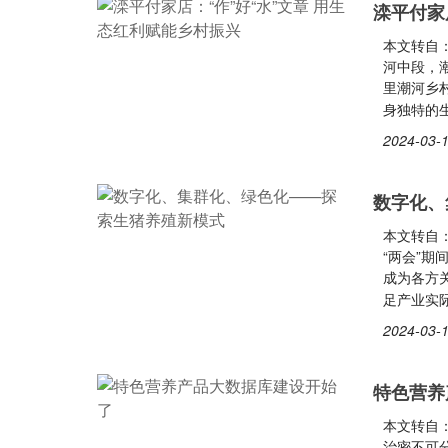
滦平付家
本文转自
河中段，
里潮河乡
身独特的
2024-03-1
数字化、
本文转自：
“两会”期
成为各方
足产业实
2024-03-1
特色营养
本文转自
治密不可