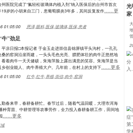
台州医院完成了“氟轻松玻璃体内植入剂”纳入医保后的台州市首次
光
……更
年19岁的小胡来自三门，患葡萄膜炎3年多，其间反复发作
家
6 01:05:00
恩泽,眼科,医保,玻璃体,医保,患者
“牛”劲足
2
：平凉日报□本报记者 于金玉走进崇信县锦屏镇平头沟村，一孔孔
沧桑的窑洞沿崖而建，一头头毛色光亮、膘肥体壮的肉牛正悠然地
，看着肉牛一天天健硕，朱海萍脸上露出满意的笑容。朱海萍是当
……更多
返乡创业能人、肉牛养殖大户。几年前，在村上的支持下
6 01:05:00
红牛,红牛,养殖,崇信,肉牛,窑洞
振飞人勤春来早，春耕备耕忙。春节过后，随着气温回暖，大理市洱海
播种育苗、中耕管理等农事劳作，全力投入春耕备耕工作，田间地
……更多
园
流域