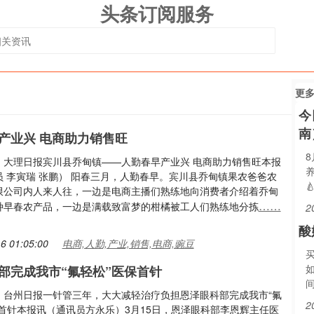
头条订阅服务
更
今
南
产业兴 电商助力销售旺
：大理日报宾川县乔甸镇——人勤春早产业兴 电商助力销售旺本报
员 李寅瑞 张鹏） 阳春三月，人勤春早。宾川县乔甸镇果农爸爸农

限公司内人来人往，一边是电商主播们熟练地向消费者介绍着乔甸
……
种早春农产品，一边是满载致富梦的柑橘被工人们熟练地分拣
2
酸
6 01:05:00
电商,人勤,产业,销售,电商,豌豆
部完成我市“氟轻松”医保首针
：台州日报一针管三年，大大减轻治疗负担恩泽眼科部完成我市“氟
2
保首针本报讯（通讯员方永乐）3月15日，恩泽眼科部李恩辉主任医