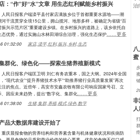
店：“作”好“水”文章 用生态红利赋能乡村振兴
：人民日报客户端滦平县付家店满族乡位于首都重要水源地——潮
潮河干流贯穿全境15公里，拥山揽河、地形多样，被确定为省级“百
村振兴示范片区”重要建设乡镇。在乡村振兴的道路上，该乡依托自
……更多
生态优势，通过实施山水林田湖综合治理，强化生态保护
6 01:32:00
家店,滦平,红利,振兴,乡村,生态
八
蜜
集群化、绿色化——探索生猪养殖新模式
人民日报客户端匡卫明 刘仁有务农重本，国之大纲。2024年全国
间，“现代农业”“提升养猪技术水平”“助推养猪行业高质量发展”再次
关注的焦点。近些年，高安市安鑫农牧有限公司响应国家号召、立
2
……更多
际、因应未来趋势，提出“数字化、集群化
非
6 01:38:00
生猪,集群,养殖,模式,绿色,数字
人
产品大数据库建设开始了
：重庆晨报食物的营养结构和营养素含量与机体健康状况和疾病防
分，更是食物的品质和商业价值的核心要素。优良的食物不仅口感