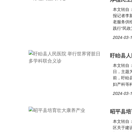
本文转自
报记者李
老服务供
践行“民政
2024-03-1
盱眙县人
本文转自：
日，主题
前，盱眙
妇产科等
2024-03-1
昭平县培
本文转自：
区关于建