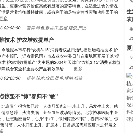
2
卫生，更要求营养价值高或有显著的营养特色，在适量进食的情况
生
于满足营养均衡维持健康，或有利于满足特定营养素和功能因子的
更多
表
6 02:08:00
营养,特色,数据库,数据,建设,产品
2
推技术 护农增效提单产
夏
今晚报本市举行“农机3·15”消费者权益日活动提质增粮推技术 护
单产本报讯（记者雷风雨）市农业农村委日前在宝坻区开展了以“提
术 护农增效提单产”为主题的2024年天津市“农机3·15”消费者权益
2
……更多
保障粮食安全和重要农产品有效供给
6 02:23:00
提单,技术,农机,提单,活动,权益
点惊蛰不“惊”春归不“敏”
：北京青年报惊蛰已过，人体肝阳也进一步上升，易发生上火、感
、情绪急躁、头痛失眠，甚至血压波动等情况。北京协和医院中医
，让您顺应自然，心身“平和”，做到惊蛰不“惊”，春归不“敏”。惊
”惊蛰时节，人体肝阳上升。肝属木，日常起居需顺应肝木之舒展之
多