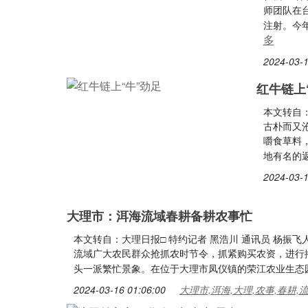
师团队在
注射。今
多
2024-03-1
红牛链上
本文转自
古朴而又
嚼食草料
地有名的
2024-03-1
大理市：洱海流域春耕备耕农事忙
本文转自：大理日报□ 特约记者 黑浩川 通讯员 杨
流域广大农民群众抢抓农时节令，抓紧购买农资，进行
头一派繁忙景象。在位于大理市凤仪镇的荣江农业生态
2024-03-16 01:06:00
大理市,洱海,大理,农事,春耕,