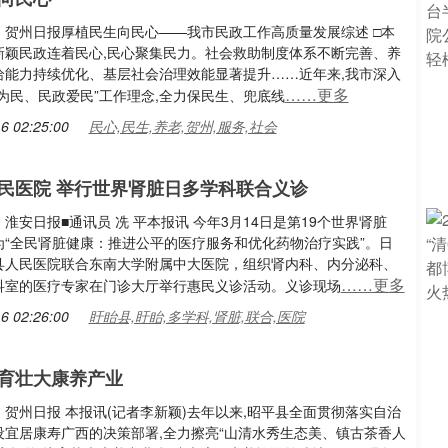
：贺州日报厚植民生向民心——我市民政工作高质量发展综述 □本
新颖民政连着民心,民心聚集民力。社会救助制度体系不断完善、养
给能力持续优化、基层社会治理效能显著提升……近年来,我市深入
……更多
为民、民政爱民”工作理念,全力保民生、兜底线
6 02:25:00
民心,民生,养老,贺州,服务,社会
民医院 举行世界肾脏日多学科联合义诊
淮安日报■通讯员 冼 平本报讯 今年3月14日是第19个世界肾脏
为“全民肾脏健康：推进公平的医疗服务和优化药物治疗实践”。日
县人民医院联合东南大学附属中大医院，组织肾内科、内分泌科、
……更多
科室的医疗专家在门诊大厅举行惠民义诊活动。义诊现场
6 02:26:00
盱眙县,盱眙,多学科,肾脏,联合,医院
育壮大康养产业
贺州日报 本报讯(记者李新颖)去年以来,昭平县全面贯彻落实自治
设宜居康寿广西的决策部署,全力擦亮“山清水秀生态美、镇古茶香人