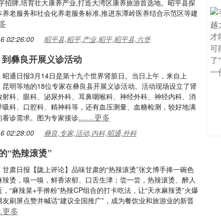
金字招牌,培育壮大康养产业,打造大湾区康养旅游首选地。昭平县探
本养老服务和社会化养老服务标准,推进东潭岭医养结合示范区等建
多
6 02:26:00
昭平县,昭平,产业,昭平,昭平县,六堡
家 到彝良开展义诊活动
：昭通日报3月14日是第十九个世界肾脏日。当日上午，来自上
、昆明等地的18位专家在彝良县开展义诊活动。活动现场设立了肾
放射科、眼科、泌尿外科、耳鼻咽喉科、神经外科、神经内科、消
呼吸科、口腔科、精神科等，还有血压测量、血糖检测，较好地满
……更多
的看诊需求。图为专家接诊
6 02:28:00
彝良,专家,活动,内科,昭通,外科
的“热辣滚烫”
：甘肃日报【陇上评论】品味甘肃的“热辣滚烫”张文博手捧一碗色
麻辣烫，嗅一嗅，鲜香浓郁、口舌生津；尝一尝，热辣滚烫、醉人
，“麻辣菜+手擀粉”热辣CP组合的打卡吃法，让“天水麻辣烫”火爆
网友刷屏点赞并喊话“建议全国推广”，成为餐饮业和旅游业的新晋
…更多