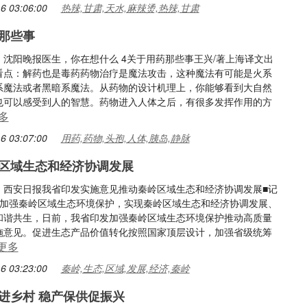
6 03:06:00
热辣,甘肃,天水,麻辣烫,热辣,甘肃
那些事
：沈阳晚报医生，你在想什么 4关于用药那些事王兴/著上海译文出
看点：解药也是毒药药物治疗是魔法攻击，这种魔法有可能是火系
系魔法或者黑暗系魔法。从药物的设计机理上，你能够看到大自然
也可以感受到人的智慧。药物进入人体之后，有很多发挥作用的方
多
6 03:07:00
用药,药物,头孢,人体,胰岛,静脉
区域生态和经济协调发展
：西安日报我省印发实施意见推动秦岭区域生态和经济协调发展■记
 为加强秦岭区域生态环境保护，实现秦岭区域生态和经济协调发展、
和谐共生，日前，我省印发加强秦岭区域生态环境保护推动高质量
施意见。促进生态产品价值转化按照国家顶层设计，加强省级统筹
更多
6 03:23:00
秦岭,生态,区域,发展,经济,秦岭
进乡村 稳产保供促振兴