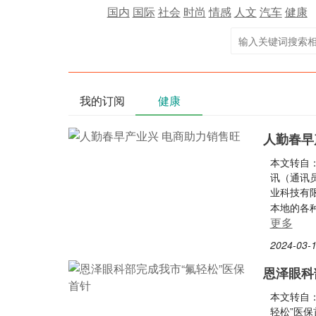
国内
国际
社会
时尚
情感
人文
汽车
健康
我的订阅
健康
人勤春早
本文转自
讯（通讯
业科技有
本地的各
更多
2024-03-1
恩泽眼科
本文转自
轻松”医