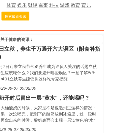
体育
娱乐
财经
军事
科技
游戏
教育
育儿
搜索最新资讯
多关于
健康
的资讯：
日立秋，养生千万避开六大误区（附食补指
）
8月7日迎来立秋节气🍂养生成为许多人关注的话题立秋
养生应该吃什么？我们要避开哪些误区？一起了解☕️🥦
🥩01立秋养生建议你这样吃专家提醒
026-08-07 09:32:00
奶开封后冒出一层“黄水”，还能喝吗？
买大桶酸奶的时候，大家是不是也遇到过这样的情况：
如果一次没喝完，把剩下的酸奶放到冰箱里，过一段时
间再拿出来的时候，酸奶表面会出现一层淡黄色的“水”
026-08-07 09:33:00