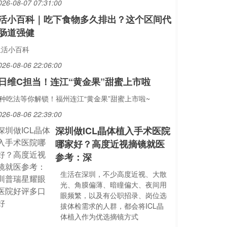
026-08-07 07:31:00
活小百科｜吃下食物多久排出？这个区间代
肠道强健
生活小百科
026-08-06 22:06:00
日维C担当！连江“黄金果”甜蜜上市啦
N种吃法等你解锁！福州连江“黄金果”甜蜜上市啦~
026-08-06 22:39:00
深圳做ICL晶体植入手术医院
哪家好？高度近视摘镜就医
参考：深
生活在深圳，不少高度近视、大散
光、角膜偏薄、暗瞳偏大、夜间用
眼频繁，以及有公职招录、岗位选
拔体检需求的人群，都会将ICL晶
体植入作为优选摘镜方式