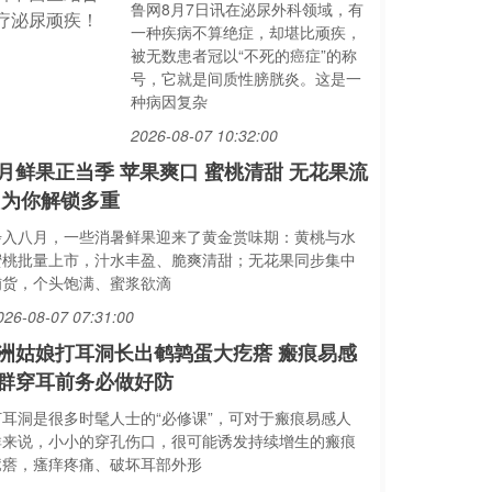
鲁网8月7日讯在泌尿外科领域，有
一种疾病不算绝症，却堪比顽疾，
被无数患者冠以“不死的癌症”的称
号，它就是间质性膀胱炎。这是一
种病因复杂
2026-08-07 10:32:00
月鲜果正当季 苹果爽口 蜜桃清甜 无花果流
 为你解锁多重
步入八月，一些消暑鲜果迎来了黄金赏味期：黄桃与水
蜜桃批量上市，汁水丰盈、脆爽清甜；无花果同步集中
铺货，个头饱满、蜜浆欲滴
026-08-07 07:31:00
洲姑娘打耳洞长出鹌鹑蛋大疙瘩 瘢痕易感
群穿耳前务必做好防
打耳洞是很多时髦人士的“必修课”，可对于瘢痕易感人
群来说，小小的穿孔伤口，很可能诱发持续增生的瘢痕
疙瘩，瘙痒疼痛、破坏耳部外形