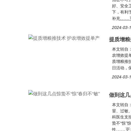
好、安全
下，有利
……
补充
2024-03-1
提质增粮
本文转自：
农增效提
质增粮推技
日活动，
2024-03-1
做到这几
本文转自
冒、过敏
科医生支招
蛰不“惊
……更
性