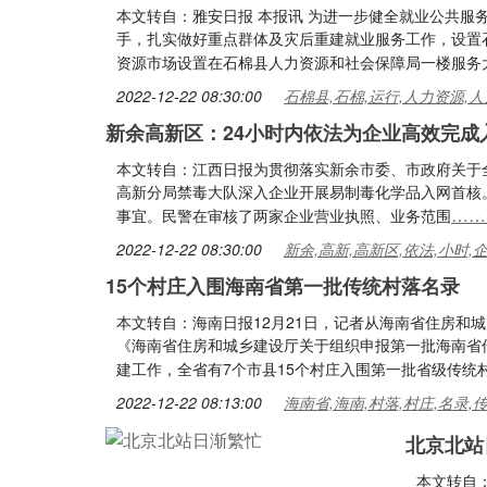
本文转自：雅安日报 本报讯 为进一步健全就业公共服
手，扎实做好重点群体及灾后重建就业服务工作，设置石
资源市场设置在石棉县人力资源和社会保障局一楼服务
2022-12-22 08:30:00
石棉县,石棉,运行,人力资源,人
新余高新区：24小时内依法为企业高效完成
本文转自：江西日报为贯彻落实新余市委、市政府关于
高新分局禁毒大队深入企业开展易制毒化学品入网首核
……
事宜。民警在审核了两家企业营业执照、业务范围
2022-12-22 08:30:00
新余,高新,高新区,依法,小时,
15个村庄入围海南省第一批传统村落名录
本文转自：海南日报12月21日，记者从海南省住房和
《海南省住房和城乡建设厅关于组织申报第一批海南省
建工作，全省有7个市县15个村庄入围第一批省级传统
2022-12-22 08:13:00
海南省,海南,村落,村庄,名录,
北京北站
本文转自