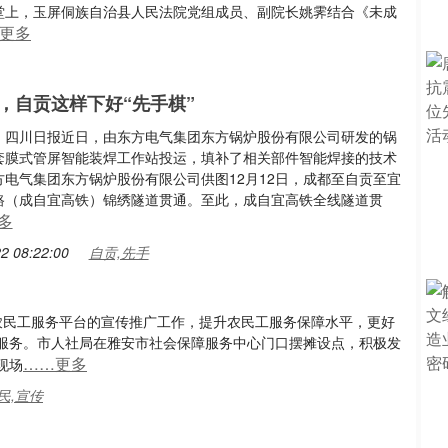
课堂上，玉屏侗族自治县人民法院党组成员、副院长姚霁结合《未成
更多
，自贡这样下好“先手棋”
：四川日报近日，由东方电气集团东方锅炉股份有限公司研发的锅
套膜式管屏智能装焊工作站投运，填补了相关部件智能焊接的技术
方电气集团东方锅炉股份有限公司供图12月12日，成都至自贡至宜
路（成自宜高铁）锦绣隧道贯通。至此，成自宜高铁全线隧道贯
多
2 08:22:00
自贡,先手
农民工服务平台的宣传推广工作，提升农民工服务保障水平，更好
服务。市人社局在雅安市社会保障服务中心门口摆摊设点，积极发
……更多
现场
民,宣传