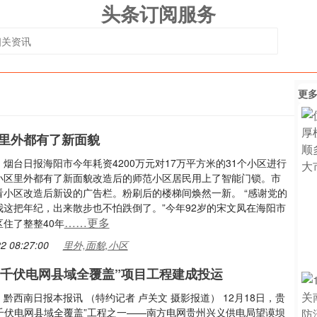
头条订阅服务
更
里外都有了新面貌
烟台日报海阳市今年耗资4200万元对17万平方米的31个小区进行
小区里外都有了新面貌改造后的师范小区居民用上了智能门锁。市
看小区改造后新设的广告栏。粉刷后的楼梯间焕然一新。 “感谢党的
我这把年纪，出来散步也不怕跌倒了。”今年92岁的宋文凤在海阳市
……更多
住了整整40年
2 08:27:00
里外,面貌,小区
20千伏电网县域全覆盖”项目工程建成投运
黔西南日报本报讯 （特约记者 卢关文 摄影报道） 12月18日，贵
0千伏电网县域全覆盖”工程之一——南方电网贵州兴义供电局望谟坝