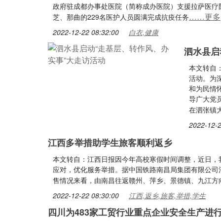
政府驻成都办事处医院（简称成办医院）支援拉萨医疗
……更多
芝、那曲的229名医护人员圆满完成抗疫任务
2022-12-22 08:32:00
白衣,健康
泗水县启
本文转自
活动。为
和为民情
导广大党
在泗张镇
2022-12-2
江西多举措助学生旅客顺利返乡
本文转自：江西日报因今年高校寒假时间调整，近日，
应对，优化服务举措。据中国铁路南昌局集团有限公司
售情况来看，由南昌往返赣州、萍乡、景德镇、九江方
2022-12-22 08:30:00
江西,返乡,旅客,举措,学生
四川为483家工贸行业重点企业安全生产进行