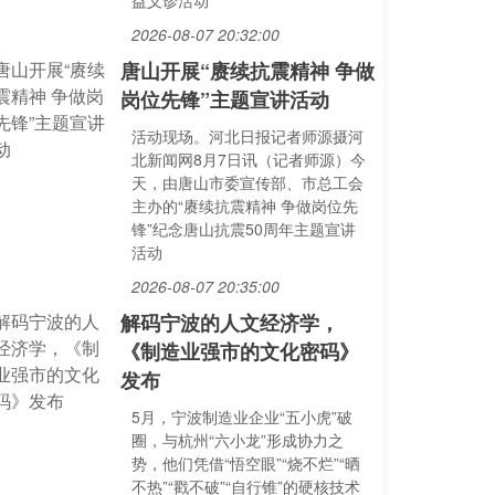
益义诊活动
2026-08-07 20:32:00
唐山开展“赓续抗震精神 争做
岗位先锋”主题宣讲活动
活动现场。河北日报记者师源摄河
北新闻网8月7日讯（记者师源）今
天，由唐山市委宣传部、市总工会
主办的“赓续抗震精神 争做岗位先
锋”纪念唐山抗震50周年主题宣讲
活动
2026-08-07 20:35:00
解码宁波的人文经济学，
《制造业强市的文化密码》
发布
5月，宁波制造业企业“五小虎”破
圈，与杭州“六小龙”形成协力之
势，他们凭借“悟空眼”“烧不烂”“晒
不热”“戳不破”“自行锥”的硬核技术