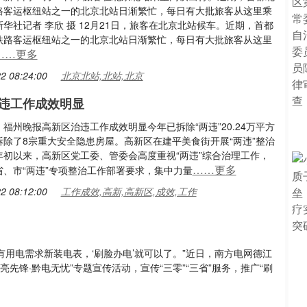
路客运枢纽站之一的北京北站日渐繁忙，每日有大批旅客从这里乘
华社记者 李欣 摄 12月21日，旅客在北京北站候车。近期，首都
铁路客运枢纽站之一的北京北站日渐繁忙，每日有大批旅客从这里
……更多
2 08:24:00
北京北站,北站,北京
违工作成效明显
福州晚报高新区治违工作成效明显今年已拆除“两违”20.24万平方
拆除了8宗重大安全隐患房屋。高新区在建平美食街开展“两违”整治
年初以来，高新区党工委、管委会高度重视“两违”综合治理工作，
……更多
省、市“两违”专项整治工作部署要求，集中力量
2 08:12:00
工作成效,高新,高新区,成效,工作
有用电需求新装电表，‘刷脸办电’就可以了。”近日，南方电网德江
先锋·黔电无忧”专题宣传活动，宣传“三零”“三省”服务，推广“刷