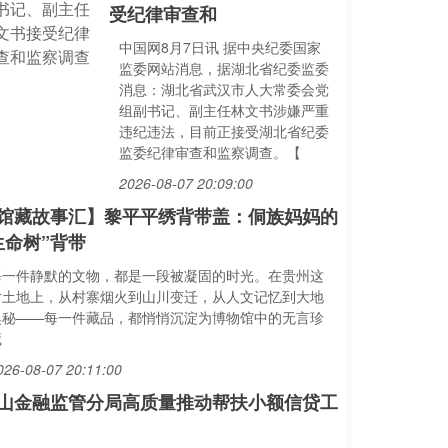
受纪律审查和
中国网8月7日讯 据中央纪委国家
监委网站消息，据湖北省纪委监委
消息：湖北省武汉市人大常委会党
组副书记、副主任林文书涉嫌严重
违纪违法，目前正接受湖北省纪委
监委纪律审查和监察调查。【
2026-08-07 20:09:00
馆藏故事汇】黎平平绣背带盖：侗族妈妈的
生命树”背带
每一件静默的文物，都是一段被凝固的时光。在贵州这
片土地上，从村寨烟火到山川变迁，从人文记忆到大地
奥秘——每一件藏品，都悄悄沉淀为博物馆中的无言珍
藏
026-08-07 20:11:00
山金融监管分局高质量推动帮扶小额信贷工