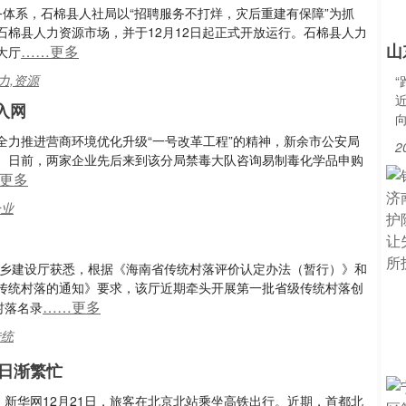
务体系，石棉县人社局以“招聘服务不打烊，灾后重建有保障”为抓
棉县人力资源市场，并于12月12日起正式开放运行。石棉县人力
山
……更多
大厅
力,资源
入网
全力推进营商环境优化升级“一号改革工程”的精神，新余市公安局
2
。日前，两家企业先后来到该分局禁毒大队咨询易制毒化学品申购
更多
企业
城乡建设厅获悉，根据《海南省传统村落评价认定办法（暂行）》和
传统村落的通知》要求，该厅近期牵头开展第一批省级传统村落创
……更多
村落名录
传统
日渐繁忙
：新华网12月21日，旅客在北京北站乘坐高铁出行。近期，首都北