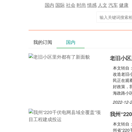
国内
国际
社会
时尚
情感
人文
汽车
健康
我的订阅
国内
老旧小区
本文转自：
改造老旧
民正在观
好政策，
海政路小区
2022-12-2
我州“2
本文转自：
州省“22