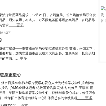
治疗常用药品需求，12月21日，省药监局、省市场监管局联合发
药品。通知表示，布洛芬、对乙酰氨基酚等退热类药品，在药品零
……更多
药需求
品,治疗
设
通强市建设——市交通运输局积极推进提案办理 交通，兴国之本，
重要时刻，加快交通强市建设成为大势所趋、发展所需，扎实谋划
……更多
注的事情
衣暖身更暖心
：烟台日报56套棉衣暖身更暖心爱心人士为特殊学校学生捐赠价值
报讯（YMG全媒体记者 纪殿国通讯员 马炜杰 刘虹男 王瑞亭 摄
 近日，莱阳市特殊教育学校学生们，获赠56套爱心棉衣，价值万余
……更多
解，经莱阳市体育运动服务中心和体育总会的牵线搭桥
2 08:27:00
棉衣