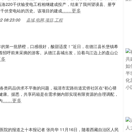
高洛220千伏输变电工程相继建成投产，结束了我州望谟县、册亨
……更多
20千伏变电站的历史。该项目的建成
2 08:23:00
县域,电网,项目,工程
年的第一批脐橙，口感很好，酸甜适度！”近日，在德江县长堡镇希
着招呼前来采摘的游客。从德江县城出发，沿着乌江边上的盘山公
更多
决各类药品供求不平衡的问题，福清市宏路街道宏侨社区在“初心驿
里健康。据悉，共享药箱是在需求侧内部实现有限资源的合理调配，
……更多
内
院的报道之十本报记者 张尚华 11月16日，随着西藏自治区人民