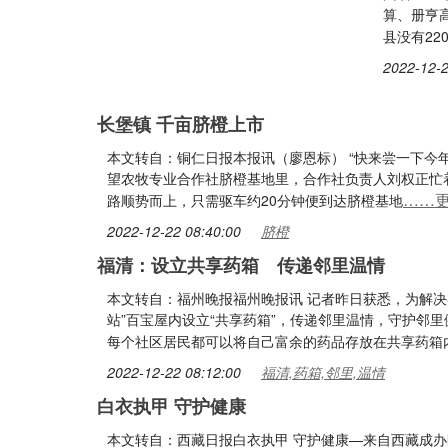
算、册亨
县没有2
2022-12-2
长堡镇 千亩脐橙上市
本文转自：铜仁日报本报讯（廖恩标） “快来尝一下今
望农牧专业合作社脐橙基地里，合作社负责人刘权正忙
……
路顺势而上，只需驱车约20分钟便到达脐橙基地
2022-12-22 08:40:00
脐橙
福清：设立共享药箱 传递邻里温情
本文转自：福州晚报福州晚报讯 记者昨日获悉，为解
站”百宝屋内设立“共享药箱”，传递邻里温情，守护邻
每个社区居民都可以将自己富余的药品存放在共享药箱
2022-12-22 08:12:00
福清,药箱,邻里,温情
白衣执甲 守护健康
本文转自：西藏日报白衣执甲 守护健康—来自西藏成办医