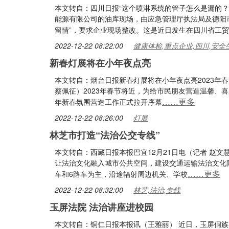
本文转自：四川日报“这个喷淋系统的管子怎么是漏的？
能源有限公司的油库现场，由应急管理厅执法局及德阳
留情”，要求企业现场整改。这是近日发生在四川省工贸
2022-12-22 08:22:00
健康体检,重点企业,四川,安全
新春灯展将在小年夜点亮
本文转自：烟台日报新春灯展将在小年夜点亮2023年春
蔡佩征）2023年春节将近，为给市民朋友营造温馨、
……更多
年新春氛围营造工作正式拉开序幕
2022-12-22 08:26:00
灯展
林芝市打造“法治公交专线”
本文转自：西藏日报本报巴宜12月21日电（记者 赵文
让法治文化融入城市公共空间，建设交通运输法治文化阵
……更多
车和6路车为主，沿途辐射周边机关、学校
2022-12-22 08:32:00
林芝,法治,专线
玉屏法院 法治讲座进校园
本文转自：铜仁日报本报讯（王雅丽） 近日，玉屏侗族