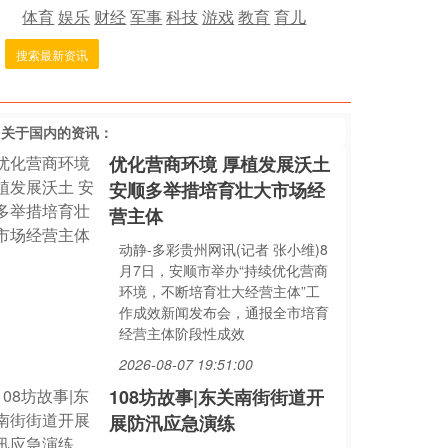
体育
娱乐
财经
军事
科技
游戏
教育
育儿
搜索最新资讯
多关于
国内
的资讯：
优化营商环境 厚植发展沃土
安顺多举措培育壮大市场经
营主体
动静-多彩贵州网讯(记者 张小维)8
月7日，安顺市举办“持续优化营商
环境，不断培育壮大经营主体”工
作成效新闻发布会，通报全市培育
经营主体阶段性成效
2026-08-07 19:51:00
108坊故事|东关南街街道开
展防汛应急演练