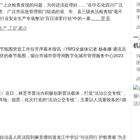
”“上次检查发现的问题，为何还没处理好……”在中石化四川广汉
市、广汉市应急管理部门组成的省、市、县三级执法检查组“毫不
……更多
行业安全生产专项整治“百日清零行动”中的一幕
2
生产,工贸,重点
一
机
节氛围营造工作拉开序幕本报讯（YMG全媒体记者 杨春娜 通讯员
喜庆的春节氛围，烟台市城市管理局数字化城市管理服务中心2023
2
慧）近日，林芝市普法办积极创新普法载体，打造“法治公交专线”，
地。据悉，此次打造的“法治公交专线”，主要以人流量较多的1路
自治县人民法院到麻音塘街道龙江中学以“与法同行 护航青春”为主