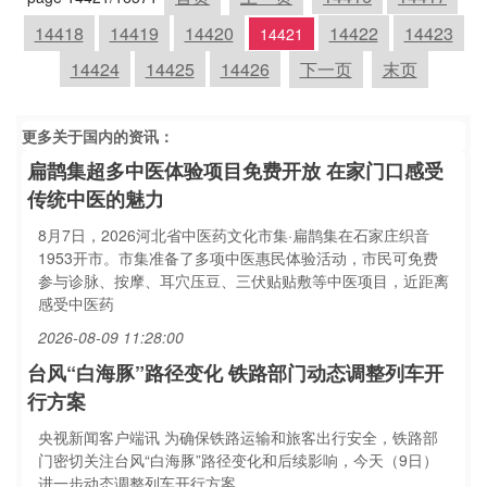
14418
14419
14420
14422
14423
14421
14424
14425
14426
下一页
末页
更多关于
国内
的资讯：
扁鹊集超多中医体验项目免费开放 在家门口感受
传统中医的魅力
8月7日，2026河北省中医药文化市集·扁鹊集在石家庄织音
1953开市。市集准备了多项中医惠民体验活动，市民可免费
参与诊脉、按摩、耳穴压豆、三伏贴贴敷等中医项目，近距离
感受中医药
2026-08-09 11:28:00
台风“白海豚”路径变化 铁路部门动态调整列车开
行方案
央视新闻客户端讯 为确保铁路运输和旅客出行安全，铁路部
门密切关注台风“白海豚”路径变化和后续影响，今天（9日）
进一步动态调整列车开行方案