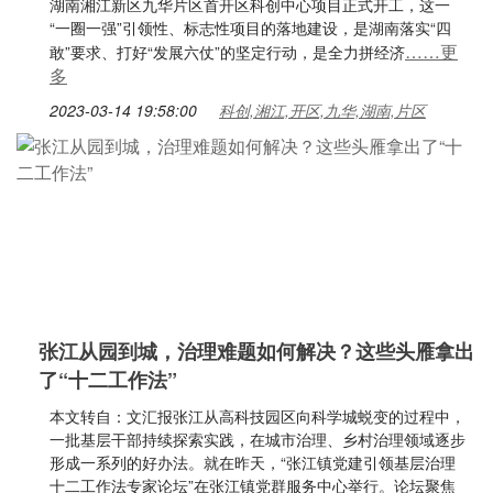
湖南湘江新区九华片区首开区科创中心项目正式开工，这一
“一圈一强”引领性、标志性项目的落地建设，是湖南落实“四
……更
敢”要求、打好“发展六仗”的坚定行动，是全力拼经济
多
2023-03-14 19:58:00
科创,湘江,开区,九华,湖南,片区
张江从园到城，治理难题如何解决？这些头雁拿出
了“十二工作法”
本文转自：文汇报张江从高科技园区向科学城蜕变的过程中，
一批基层干部持续探索实践，在城市治理、乡村治理领域逐步
形成一系列的好办法。就在昨天，“张江镇党建引领基层治理
十二工作法专家论坛”在张江镇党群服务中心举行。论坛聚焦