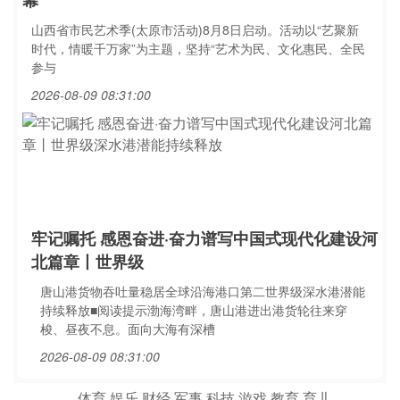
幕
山西省市民艺术季(太原市活动)8月8日启动。活动以“艺聚新
时代，情暖千万家”为主题，坚持“艺术为民、文化惠民、全民
参与
2026-08-09 08:31:00
牢记嘱托 感恩奋进·奋力谱写中国式现代化建设河
北篇章丨世界级
唐山港货物吞吐量稳居全球沿海港口第二世界级深水港潜能
持续释放■阅读提示渤海湾畔，唐山港进出港货轮往来穿
梭、昼夜不息。面向大海有深槽
2026-08-09 08:31:00
体育
娱乐
财经
军事
科技
游戏
教育
育儿