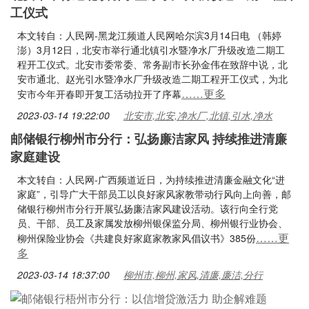
工仪式
本文转自：人民网-黑龙江频道人民网哈尔滨3月14日电 （韩婷
澎）3月12日，北安市举行通北镇引水暨净水厂升级改造二期工
程开工仪式。北安市委常委、常务副市长孙金伟在致辞中说，北
安市通北、赵光引水暨净水厂升级改造二期工程开工仪式，为北
……更多
安市今年开春即开复工活动拉开了序幕
2023-03-14 19:22:00
北安市,北安,净水厂,北镇,引水,净水
邮储银行柳州市分行：弘扬廉洁家风 持续推进清廉
家庭建设
本文转自：人民网-广西频道近日，为持续推进清廉金融文化“进
家庭”，引导广大干部员工以良好家风家教带动行风向上向善，邮
储银行柳州市分行开展弘扬廉洁家风建设活动。该行向全行党
员、干部、员工及家属发放柳州银保监分局、柳州银行业协会、
……更
柳州保险业协会《共建良好家庭家教家风倡议书》385份
多
2023-03-14 18:37:00
柳州市,柳州,家风,清廉,廉洁,分行