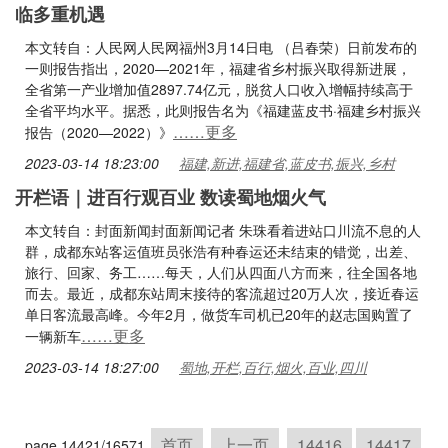
临多重机遇
本文转自：人民网人民网福州3月14日电 （吕春荣）日前发布的
一则报告指出，2020—2021年，福建省乡村振兴取得新进展，
全省第一产业增加值2897.74亿元，脱贫人口收入增幅持续高于
全省平均水平。据悉，此则报告名为《福建蓝皮书·福建乡村振兴
……更多
报告（2020—2022）》
2023-03-14 18:23:00
福建,新进,福建省,蓝皮书,振兴,乡村
开栏语｜进百行观百业 数读蜀地烟火气
本文转自：封面新闻封面新闻记者 朱珠看着进站口川流不息的人
群，成都东站客运值班员张浩有种春运还未结束的错觉，出差、
旅行、回家、务工……每天，人们从四面八方而来，往全国各地
而去。最近，成都东站周末接待的客流超过20万人次，接近春运
单日客流最高峰。今年2月，做货车司机已20年的赵志国购置了
……更多
一辆新车
2023-03-14 18:27:00
蜀地,开栏,百行,烟火,百业,四川
首页
上一页
14416
14417
page 14421/16571