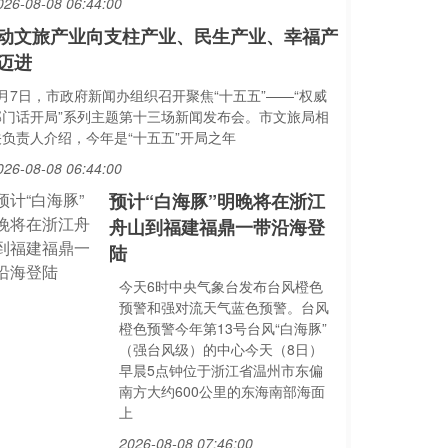
026-08-08 06:44:00
动文旅产业向支柱产业、民生产业、幸福产
迈进
8月7日，市政府新闻办组织召开聚焦“十五五”——“权威
部门话开局”系列主题第十三场新闻发布会。市文旅局相
关负责人介绍，今年是“十五五”开局之年
026-08-08 06:44:00
预计“白海豚”明晚将在浙江
舟山到福建福鼎一带沿海登
陆
今天6时中央气象台发布台风橙色
预警和强对流天气蓝色预警。台风
橙色预警今年第13号台风“白海豚”
（强台风级）的中心今天（8日）
早晨5点钟位于浙江省温州市东偏
南方大约600公里的东海南部海面
上
2026-08-08 07:46:00