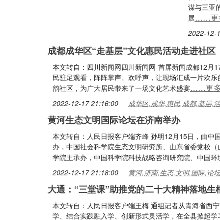
谋与三亚
……更
展
2022-12-1
成都成华区“走基层”文化惠民活动走进社区
本文转自：四川新闻网四川新闻网-首屏新闻成都12月
民驻足观看，阵阵掌声、欢呼声，让现场汇成一片欢乐的
……更
韵社区，为广大居民带来了一场文化艺术盛宴
2022-12-17 21:16:00
成华区,成华,惠民,成都,基层,
黄河生态文明国际论坛在济南举办
本文转自：人民日报客户端齐峰 孙明12月15日，由
办，中国社会科学院生态文明研究所、山东省委党校（
学院主承办，中国科学院科技战略咨询研究院、中国环
2022-12-17 21:18:00
黄河,济南,生态,文明,国际,论
大通：“三堂课”助推党的二十大精神落地生
本文转自：人民日报客户端王梅 通组记者从青海省西
学、结合实践融入学、创新形式灵活学，在全县掀起学