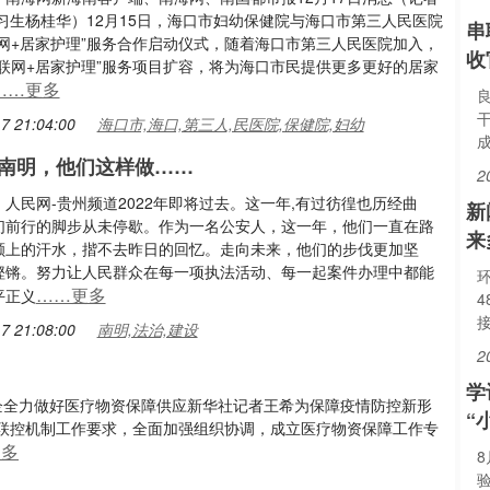
习生杨桂华）12月15日，海口市妇幼保健院与海口市第三人民医院
串
联网+居家护理”服务合作启动仪式，随着海口市第三人民医院加入，
收
互联网+居家护理”服务项目扩容，将为海口市民提供更多更好的居家
……更多
7 21:04:00
海口市,海口,第三人,民医院,保健院,妇幼
南明，他们这样做……
2
人民网-贵州频道2022年即将过去。这一年,有过彷徨也历经曲
新
们前行的脚步从未停歇。作为一名公安人，这一年，他们一直在路
来
额上的汗水，揩不去昨日的回忆。走向未来，他们的步伐更加坚
铿锵。努力让人民群众在每一项执法活动、每一起案件办理中都能
……更多
平正义
7 21:08:00
南明,法治,建设
2
学
央企全力做好医疗物资保障供应新华社记者王希为保障疫情防控新形
“
联控机制工作要求，全面加强组织协调，成立医疗物资保障工作专
更多