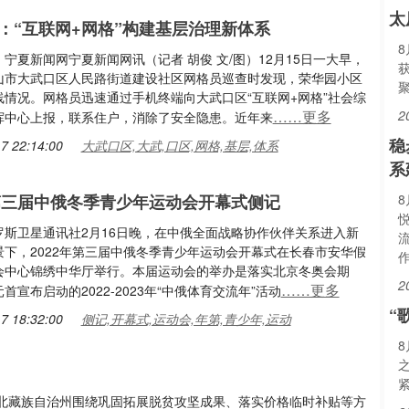
太
：“互联网+网格”构建基层治理新体系
宁夏新闻网宁夏新闻网讯（记者 胡俊 文/图）12月15日一大早，
山市大武口区人民路街道建设社区网格员巡查时发现，荣华园小区
线情况。网格员迅速通过手机终端向大武口区“互联网+网格”社会综
……更多
2
挥中心上报，联系住户，消除了安全隐患。近年来
稳
7 22:14:00
大武口区,大武,口区,网格,基层,体系
系
年第三届中俄冬季青少年运动会开幕式侧记
罗斯卫星通讯社2月16日晚，在中俄全面战略协作伙伴关系进入新
景下，2022年第三届中俄冬季青少年运动会开幕式在长春市安华假
会中心锦绣中华厅举行。本届运动会的举办是落实北京冬奥会期
2
……更多
首宣布启动的2022-2023年“中俄体育交流年”活动
“
7 18:32:00
侧记,开幕式,运动会,年第,青少年,运动
北藏族自治州围绕巩固拓展脱贫攻坚成果、落实价格临时补贴等方