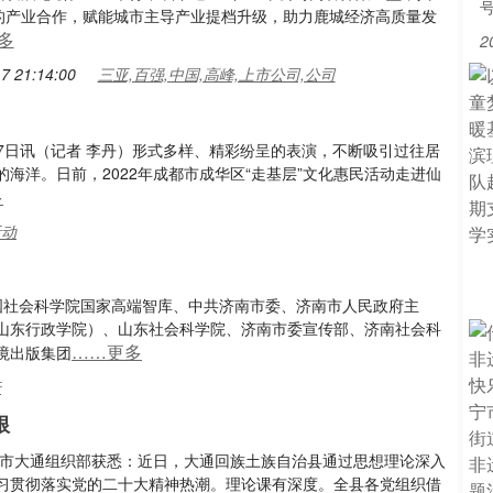
的产业合作，赋能城市主导产业提档升级，助力鹿城经济高质量发
多
2
7 21:14:00
三亚,百强,中国,高峰,上市公司,公司
17日讯（记者 李丹）形式多样、精彩纷呈的表演，不断吸引过往居
海洋。日前，2022年成都市成华区“走基层”文化惠民活动走进仙
多
活动
中国社会科学院国家高端智库、中共济南市委、济南市人民政府主
山东行政学院）、山东社会科学院、济南市委宣传部、济南社会科
……更多
境出版集团
坛
根
宁市大通组织部获悉：近日，大通回族土族自治县通过思想理论深入
习贯彻落实党的二十大精神热潮。理论课有深度。全县各党组织借