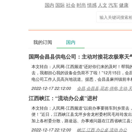
国内
国际
社会
时尚
情感
人文
汽车
健康
我的订阅
国内
国网会昌县供电公司：主动对接花农极寒天
本文转自：人民网-江西频道“还好你们来的及时！帮
去，我都担心我的设备会负荷不了啦！”12月15日，
电公司工作人员高兴地说道。据悉，会昌县麻州镇前丰
2022-12-17 22:12:00
会昌,会昌县,花农,供电,主动,
江西峡江：“流动办公桌”进村
本文转自：人民网-江西频道“以前办事要骑车到乡里
便！”近日，江西峡江县戈坪乡舍龙村委村民毛玲玲发
加上各村委分散，路途远、办事难问题在江西省峡江县
2022-12-17 22:12:00
峡江,江西,办公桌,流动,办公