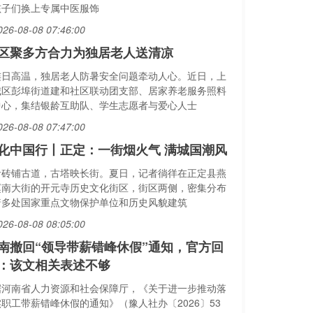
孩子们换上专属中医服饰
026-08-08 07:46:00
区聚多方合力为独居老人送清凉
连日高温，独居老人防暑安全问题牵动人心。近日，上
城区彭埠街道建和社区联动团支部、居家养老服务照料
中心，集结银龄互助队、学生志愿者与爱心人士
026-08-08 07:47:00
化中国行丨正定：一街烟火气 满城国潮风
青砖铺古道，古塔映长街。夏日，记者徜徉在正定县燕
赵南大街的开元寺历史文化街区，街区两侧，密集分布
着多处国家重点文物保护单位和历史风貌建筑
026-08-08 08:05:00
南撤回“领导带薪错峰休假”通知，官方回
：该文相关表述不够
据河南省人力资源和社会保障厅，《关于进一步推动落
实职工带薪错峰休假的通知》（豫人社办〔2026〕53