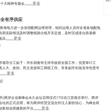
……更多
二十大精神专题会
安全有序供应
网青海电力进一步加强配网运维管理，组织运维人员对全省各地配电
负荷实际情况及时调整线路出线开关定值，及时完成变台跌落熔
……更多
电压
理
市领导分工如下：市长胡衡华主持市政府全面工作；负责审计工
系人大、政协、民主党派和工商联工作。常务副市长陆克华负责市
……更多
府
 钟升)两岸企业家峰会永久会址启用仪式17日在江苏南京举行。两岸
会址的正式启用，将为两岸经贸交流合作注入新的信心，为峰会双
……更多
创新创业搭建新的平台