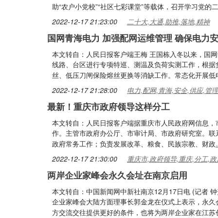
助“农户小党校”“社区七彩课堂”等载体，召开学习党的
2022-12-17 21:23:00
二十大,大通,助推,落地,精神
国网青海电力 加强配网运维管理 确保电力
本文转自：人民日报客户端王梅 王国栋入冬以来，国
线路、台区进行专项特巡、测温及负荷实测工作，根据
丝、低压刀闸保险熔丝更换等消缺工作。常态化开展低
2022-12-17 21:28:00
电力,配网,青海,安全,供应,管
最新！重庆市政府领导这样分工
本文转自：人民日报客户端据重庆市人民政府网信息，
作。主管市政府办公厅、市审计局、市政府研究室。联
政府常务工作；负责发展改革、粮食、民族宗教、财政
2022-12-17 21:30:00
重庆市,政府领导,重庆,分工,政
两岸企业家峰会永久会址在南京启用
本文转自：中国新闻网中新社南京12月17日电 (记者
企业家峰会大陆方面理事长郭金龙在仪式上表示，永久
方交流交往提供更好的条件，也将为两岸企业家在江苏