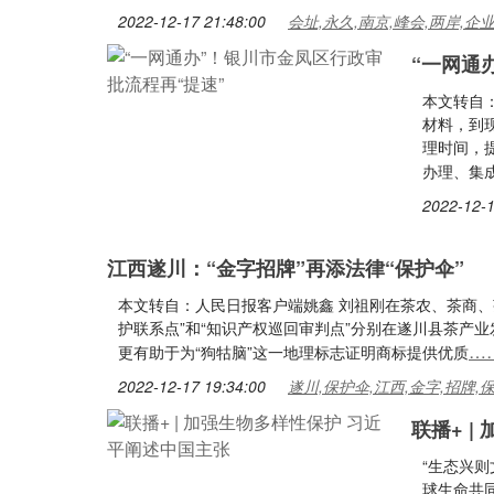
2022-12-17 21:48:00
会址,永久,南京,峰会,两岸,企
“一网通
本文转自
材料，到
理时间，
办理、集
2022-12-1
江西遂川：“金字招牌”再添法律“保护伞”
本文转自：人民日报客户端姚鑫 刘祖刚在茶农、茶商、
护联系点”和“知识产权巡回审判点”分别在遂川县茶产
…
更有助于为“狗牯脑”这一地理标志证明商标提供优质
2022-12-17 19:34:00
遂川,保护伞,江西,金字,招牌,
联播+ 
“生态兴
球生命共同