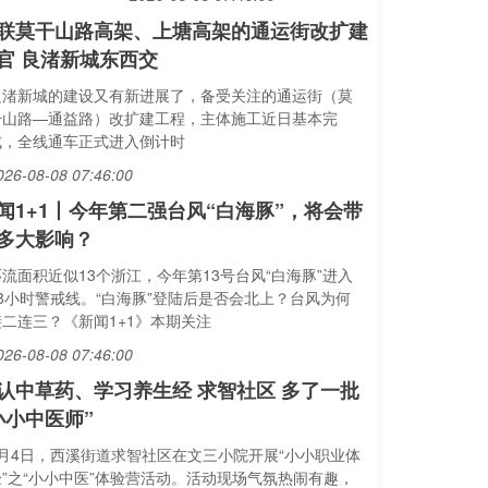
联莫干山路高架、上塘高架的通运街改扩建
官 良渚新城东西交
良渚新城的建设又有新进展了，备受关注的通运街（莫
干山路—通益路）改扩建工程，主体施工近日基本完
成，全线通车正式进入倒计时
026-08-08 07:46:00
闻1+1丨今年第二强台风“白海豚”，将会带
多大影响？
环流面积近似13个浙江，今年第13号台风“白海豚”进入
48小时警戒线。“白海豚”登陆后是否会北上？台风为何
接二连三？《新闻1+1》本期关注
026-08-08 07:46:00
认中草药、学习养生经 求智社区 多了一批
小小中医师”
8月4日，西溪街道求智社区在文三小院开展“小小职业体
验”之“小小中医”体验营活动。活动现场气氛热闹有趣，