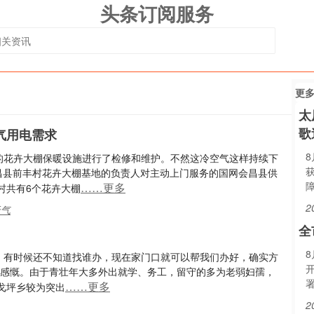
头条订阅服务
更
太
歌
气用电需求
我的花卉大棚保暖设施进行了检修和维护。不然这冷空气这样持续下
会昌县前丰村花卉大棚基地的负责人对主动上门服务的国网会昌县供
……更多
村共有6个花卉大棚
2
天气
全
去，有时候还不知道找谁办，现在家门口就可以帮我们办好，确实方
出感慨。由于青壮年大多外出就学、务工，留守的多为老弱妇孺，
……更多
戈坪乡较为突出
2