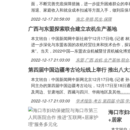
面，不断完善兜底保障措施，进一步提升困难群众的幸
渐退、家庭收入和就业成本扣减等方面入手，做到应保
2022-12-17 20:58:00
海北,举措,民生,保障
广西与东盟探索联合建立农机生产基地
本文转自：中国新闻网中新社南宁12月17日电 (记者
进一步深化与东盟各国的农机经贸往来和技术合作，探索
来”。当天，2022中国—东盟农业机械暨甘蔗机械化博
2022-12-17 21:03:00
东盟,广西,农机,生产基地,联合
第四届中国边疆考古论坛线上举行 推出八大
本文转自：中国新闻网中新网北京12月17日电 (记者
同主办的第四届中国边疆考古论坛，12月17日至18
……
及周边、甘肃地区、西藏与四川、华南地区及其他
2022-12-17 21:03:00
学术报告,考古,第四届,中国,学
海口市妇
+居家
本文转自