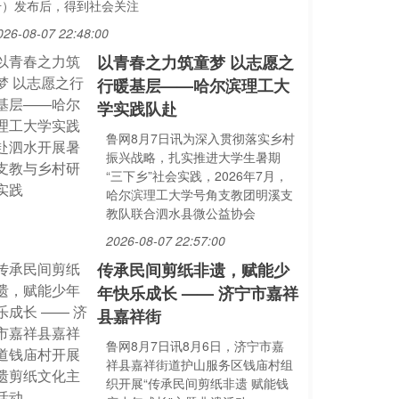
号）发布后，得到社会关注
026-08-07 22:48:00
以青春之力筑童梦 以志愿之
行暖基层——哈尔滨理工大
学实践队赴
鲁网8月7日讯为深入贯彻落实乡村
振兴战略，扎实推进大学生暑期
“三下乡”社会实践，2026年7月，
哈尔滨理工大学号角支教团明溪支
教队联合泗水县微公益协会
2026-08-07 22:57:00
传承民间剪纸非遗，赋能少
年快乐成长 —— 济宁市嘉祥
县嘉祥街
鲁网8月7日讯8月6日，济宁市嘉
祥县嘉祥街道护山服务区钱庙村组
织开展“传承民间剪纸非遗 赋能钱