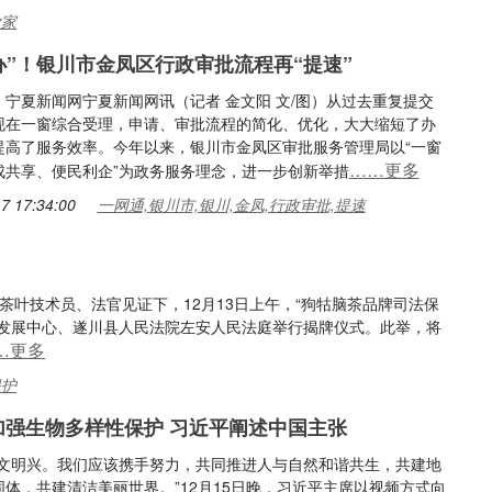
业家
办”！银川市金凤区行政审批流程再“提速”
：宁夏新闻网宁夏新闻网讯（记者 金文阳 文/图）从过去重复提交
现在一窗综合受理，申请、审批流程的简化、优化，大大缩短了办
提高了服务效率。今年以来，银川市金凤区审批服务管理局以“一窗
……更多
成共享、便民利企”为政务服务理念，进一步创新举措
7 17:34:00
一网通,银川市,银川,金凤,行政审批,提速
茶叶技术员、法官见证下，12月13日上午，“狗牯脑茶品牌司法保
业发展中心、遂川县人民法院左安人民法庭举行揭牌仪式。此举，将
…更多
保护
| 加强生物多样性保护 习近平阐述中国主张
则文明兴。我们应该携手努力，共同推进人与自然和谐共生，共建地
体，共建清洁美丽世界。”12月15日晚，习近平主席以视频方式向