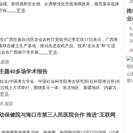
2
福感、获得感和安全感。从调整优化兜底保障政策，规范落实低保
……更多
推
尽保
业
 林浩)广西壮族自治区农业农村厅党组书记李宏庆17日表示，广西将
联合建立生产基地，推动先进农机产品、技术“走出去”和“引进
2
……更多
览会在广西南宁市开幕
,基地
主题40多场学术报告
 孙自法)中国考古学会、中国社会科学院考古研究所(社科院考古所)共
日通过线上方式举行，围绕多元一体、东北地区、新疆地区、内蒙古
更多
术,报告
幼保健院与海口市第三人民医院合作 推进“互联网
：南海网新海南客户端、南海网、南国都市报12月17日消息（记者