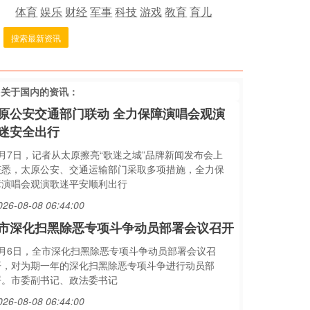
体育
娱乐
财经
军事
科技
游戏
教育
育儿
搜索最新资讯
多关于
国内
的资讯：
原公安交通部门联动 全力保障演唱会观演
迷安全出行
8月7日，记者从太原擦亮“歌迷之城”品牌新闻发布会上
获悉，太原公安、交通运输部门采取多项措施，全力保
障演唱会观演歌迷平安顺利出行
026-08-08 06:44:00
市深化扫黑除恶专项斗争动员部署会议召开
8月6日，全市深化扫黑除恶专项斗争动员部署会议召
开，对为期一年的深化扫黑除恶专项斗争进行动员部
署。市委副书记、政法委书记
026-08-08 06:44:00