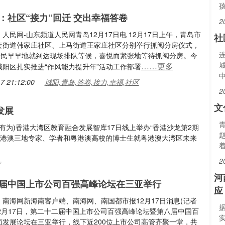
：社区“接力”回迁 交出幸福答卷
2
人民网-山东频道人民网青岛12月17日电 12月17日上午，青岛市
社
套街道韩家庄社区、上马街道王家庄社区分别举行抓阄分房仪式，
户居民早早地就到达现场排队等候，喜悦而紧张地等待抓阄分房。今
……更多
城阳区扎实推进“作风能力提升年”活动工作部署
7 21:12:00
城阳,青岛,答卷,接力,幸福,社区
2
文
发展
索有为)香港大湾区教育融合发展智库17日线上举办“香港沙龙第2期
粤港澳三地专家、学者和粤港澳高校的博士生就粤港澳大湾区未来
2
育
河
届中国上市公司百强高峰论坛在三亚举行
应
南海网新海南客户端、南海网、南国都市报12月17日消息(记者
12月17日，第二十二届中国上市公司百强高峰论坛暨第八届中国百
面发展论坛在三亚举行，线下近200位上市公司高管齐聚一堂，共