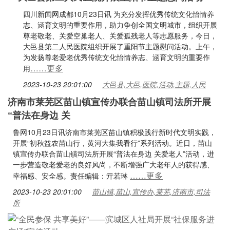
四川新闻网成都10月23日讯 为充分发挥优秀传统文化怡情养
志、涵育文明的重要作用，助力争创全国文明城市，组织开展
尊老敬老、关爱空巢老人、关爱孤残老人等志愿服务，今日，
大邑县第二人民医院组织开展了重阳节主题慰问活动。上午，
为发扬尊老爱老优秀传统文化怡情养志、涵育文明的重要作
……更多
用
2023-10-23 20:01:00
大邑县,大邑,医院,活动,主题,人民
济南市莱芜区苗山镇宣传办联合苗山镇司法所开展
“普法在身边 关
鲁网10月23日讯济南市莱芜区苗山镇积极践行新时代文明实践，
开展“初秋益农苗山行，黄河大集我看行”系列活动。近日，苗山
镇宣传办联合苗山镇司法所开展“普法在身边 关爱老人”活动，进
一步营造敬老爱老的良好风尚，不断增强广大老年人的获得感、
……更多
幸福感、安全感。责任编辑：亓若琳
2023-10-23 20:01:00
苗山镇,苗山,宣传办,莱芜,济南市,司法
所