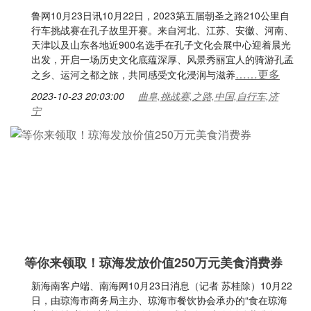
鲁网10月23日讯10月22日，2023第五届朝圣之路210公里自
行车挑战赛在孔子故里开赛。来自河北、江苏、安徽、河南、
天津以及山东各地近900名选手在孔子文化会展中心迎着晨光
出发，开启一场历史文化底蕴深厚、风景秀丽宜人的骑游孔孟
……更多
之乡、运河之都之旅，共同感受文化浸润与滋养
2023-10-23 20:03:00
曲阜,挑战赛,之路,中国,自行车,济
宁
等你来领取！琼海发放价值250万元美食消费券
新海南客户端、南海网10月23日消息（记者 苏桂除）10月22
日，由琼海市商务局主办、琼海市餐饮协会承办的“食在琼海