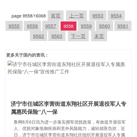
首页
上一页
9553
9554
page 9558/16068
9555
9556
9557
9559
9560
9561
9558
9562
9563
下一页
末页
更多关于
国内
的资讯：
济宁市任城区李营街道东翔社区开展退役军人专
属惠民保险“八一保
鲁网8月6日讯为进一步落实拥军优抚政策，有效提升退役军
人、优抚对象抵御疾病和意外风险能力，减轻就医负担，近
日，济宁市任城区李营街道东翔社区组织开展退役军人专属