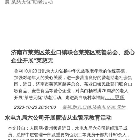
济南市莱芜区茶业口镇联合莱芜区慈善总会、爱心
企业开展“莱慈无
鲁网10月23日讯为大力弘扬中华民族敬老孝老的传统美德，
加强对老年人的关心关爱，进一步营造良好的爱老助老社会氛
围，近日，济南市莱芜区慈善总会、茶业口镇民政部门联合山
歌食品、麦芒食品等爱心企业，对高白杨村满75周岁的老人
……更多
开展“莱慈无忧”助老活动。走进高白杨村幸福院
2023-10-23 20:04:00
莱芜,助老,口镇,济南市,济南,无忧
水电九局六公司开展廉洁从业警示教育活动
本文转自：人民网-贵州频道近日，水电九局六公司组织班子成
员、总部中层管理干部及重要岗位职工等党员干部共计50余人，