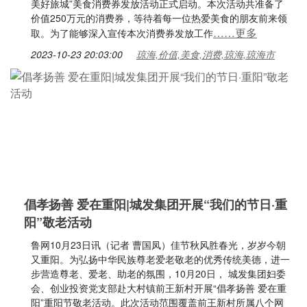
美好旅城”美食消费券发放活动正式启动。本次活动共准备了
价值250万元的消费券，等待着每一位热爱美食的朋友前来领
……更多
取。为了能够深入宣传本次消费券发放工作
2023-10-23 20:03:00
琼海,价值,美食,消费,琼海,琼海市
倡孝扬善 爱在重阳|城发集团开展“我们的节日·重
阳”敬老活动
鲁网10月23日讯（记者 曹国凤）佳节秋风胜春光，岁岁今朝
又重阳。为弘扬中华民族尊老爱老敬老的优秀传统美德，进一
步营造尊老、爱老、助老的氛围，10月20日， 城发集团妇委
会、创业投资党支部赴大村镇前王新村开展“倡孝扬善 爱在重
阳”重阳节敬老活动。此次活动范围覆盖前王新村所属八个网