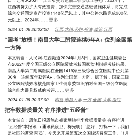
日，记者从2024年江西省交通运输工作会议上获悉，2024年，
江西将努力扩大有效投资，加快完善交通基础设施体系，将完成
综合交通固定资产投资1148亿元以上，其中公路水路完成900亿
……更多
元以上。2024年
2024-01-09 20:02:00
江西,水路,公路,投资,建设,江西
“国考”放榜！南昌大学二附院连续5年A+ 位列全国第
一方阵
本文转自：人民网-江西频道2024年1月8日，国家卫生健康委公
布2022年度全国三级公立医院绩效考核国家监测指标考核结果。
南昌大学第二附属医院在全国1415家三级综合公立医院中位列第
36名，连续五年获评A+，位列全国第一方阵。据了解，国家三级
公立医院绩效考核是国家卫生健康委组织的对全国三级公立医院
……更多
综合能力最具权威的考评
2024-01-09 20:07:00
南昌,南昌大学,一方,全国,大学,医院
把牢数据质量关 有序推进“五经普”
本文转自：恩施日报恩施市盛家坝镇把牢数据质量关 有序推进
“五经普”本报讯 （通讯员段卫、梅光明）“您好，打扰一下，我们
是社区的普查‘两员’，今天来开展第五次全国经济普查工作。”1月