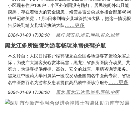
小区现有住户106户，小区外侧因没有路灯，居民晚间外出只能
摸黑，存在着较大的安全隐患，靖安县雷公尖城乡接合部第48网
格书记赖美霓，1月5日来到靖安县城管执法大队，把这一情况报
……更多
告反映到靖安县城管执法大队
2024-01-09 17:32:00
路灯,靖安县,靖安,网格,群众,城管
黑龙江多所医院为游客畅玩冰雪保驾护航
本文转自：人民日报客户端郭晓龙在全国各地游客齐聚哈尔滨之
际，为使广大游客安心赏冰玩雪，黑龙江省多所医院齐动员、共
努力，为游客提供便捷、高效、安全的就医、用药咨询等服务。
黑龙江中医药大学附属第一医院发动全国知名中医药专家、省级
……更多
名中医数百名为游客及患者提供高品质中医诊疗服务
2024-01-09 17:36:00
黑龙,黑龙江,冰雪,游客,医院,中医