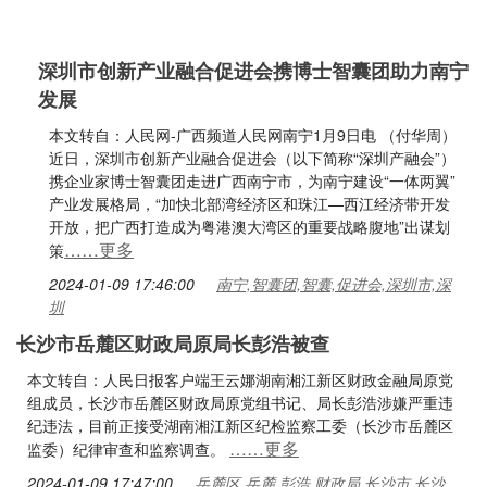
深圳市创新产业融合促进会携博士智囊团助力南宁
发展
本文转自：人民网-广西频道人民网南宁1月9日电 （付华周）
近日，深圳市创新产业融合促进会（以下简称“深圳产融会”）
携企业家博士智囊团走进广西南宁市，为南宁建设“一体两翼”
产业发展格局，“加快北部湾经济区和珠江—西江经济带开发
开放，把广西打造成为粤港澳大湾区的重要战略腹地”出谋划
……更多
策
2024-01-09 17:46:00
南宁,智囊团,智囊,促进会,深圳市,深
圳
长沙市岳麓区财政局原局长彭浩被查
本文转自：人民日报客户端王云娜湖南湘江新区财政金融局原党
组成员，长沙市岳麓区财政局原党组书记、局长彭浩涉嫌严重违
纪违法，目前正接受湖南湘江新区纪检监察工委（长沙市岳麓区
……更多
监委）纪律审查和监察调查。
2024-01-09 17:47:00
岳麓区,岳麓,彭浩,财政局,长沙市,长沙