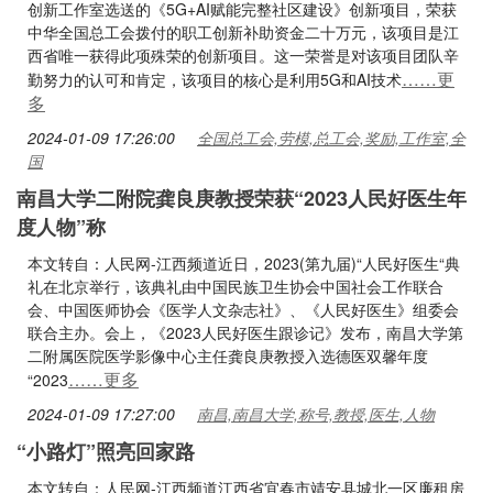
创新工作室选送的《5G+AI赋能完整社区建设》创新项目，荣获
中华全国总工会拨付的职工创新补助资金二十万元，该项目是江
西省唯一获得此项殊荣的创新项目。这一荣誉是对该项目团队辛
……更
勤努力的认可和肯定，该项目的核心是利用5G和AI技术
多
2024-01-09 17:26:00
全国总工会,劳模,总工会,奖励,工作室,全
国
南昌大学二附院龚良庚教授荣获“2023人民好医生年
度人物”称
本文转自：人民网-江西频道近日，2023(第九届)“人民好医生“典
礼在北京举行，该典礼由中国民族卫生协会中国社会工作联合
会、中国医师协会《医学人文杂志社》、《人民好医生》组委会
联合主办。会上，《2023人民好医生跟诊记》发布，南昌大学第
二附属医院医学影像中心主任龚良庚教授入选德医双馨年度
……更多
“2023
2024-01-09 17:27:00
南昌,南昌大学,称号,教授,医生,人物
“小路灯”照亮回家路
本文转自：人民网-江西频道江西省宜春市靖安县城北一区廉租房