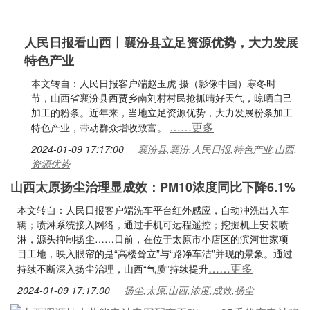
人民日报看山西丨襄汾县立足资源优势，大力发展
特色产业
本文转自：人民日报客户端赵玉虎 摄（影像中国）寒冬时
节，山西省襄汾县西贾乡南刘村村民抢抓晴好天气，晾晒自己
加工的粉条。近年来，当地立足资源优势，大力发展粉条加工
……更多
特色产业，带动群众增收致富。
2024-01-09 17:17:00
襄汾县,襄汾,人民日报,特色产业,山西,
资源优势
山西太原扬尘治理显成效：PM10浓度同比下降6.1%
本文转自：人民日报客户端洗车平台红外感应，自动冲洗出入车
辆；喷淋系统接入网络，通过手机可远程遥控；挖掘机上安装喷
淋，源头抑制扬尘……日前，在位于太原市小店区的滨河世家项
目工地，映入眼帘的是“高楼耸立”与“路净车洁”并现的景象。通过
……更多
持续不断深入扬尘治理，山西“气质”持续提升
2024-01-09 17:17:00
扬尘,太原,山西,浓度,成效,扬尘