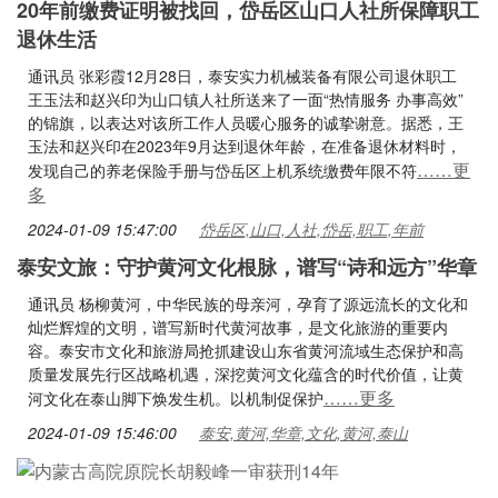
20年前缴费证明被找回，岱岳区山口人社所保障职工
退休生活
通讯员 张彩霞12月28日，泰安实力机械装备有限公司退休职工
王玉法和赵兴印为山口镇人社所送来了一面“热情服务 办事高效”
的锦旗，以表达对该所工作人员暖心服务的诚挚谢意。据悉，王
玉法和赵兴印在2023年9月达到退休年龄，在准备退休材料时，
……更
发现自己的养老保险手册与岱岳区上机系统缴费年限不符
多
2024-01-09 15:47:00
岱岳区,山口,人社,岱岳,职工,年前
泰安文旅：守护黄河文化根脉，谱写“诗和远方”华章
通讯员 杨柳黄河，中华民族的母亲河，孕育了源远流长的文化和
灿烂辉煌的文明，谱写新时代黄河故事，是文化旅游的重要内
容。泰安市文化和旅游局抢抓建设山东省黄河流域生态保护和高
质量发展先行区战略机遇，深挖黄河文化蕴含的时代价值，让黄
……更多
河文化在泰山脚下焕发生机。以机制促保护
2024-01-09 15:46:00
泰安,黄河,华章,文化,黄河,泰山