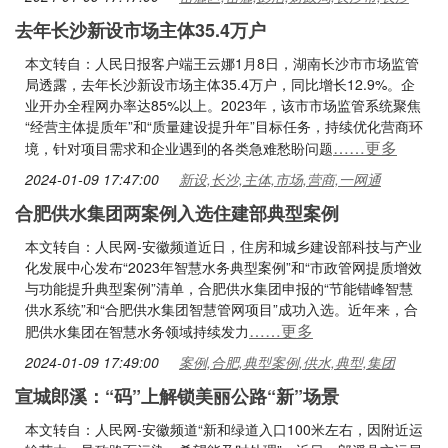
去年长沙新设市场主体35.4万户
本文转自：人民日报客户端王云娜1月8日，湖南长沙市市场监管
局透露，去年长沙新设市场主体35.4万户，同比增长12.9%。企
业开办全程网办率达85%以上。2023年，该市市场监管系统聚焦
“经营主体提质年”和“质量建设提升年”目标任务，持续优化营商环
……更多
境，针对项目需求和企业遇到的各类急难愁盼问题
2024-01-09 17:47:00
新设,长沙,主体,市场,营商,一网通
合肥供水集团两案例入选住建部典型案例
本文转自：人民网-安徽频道近日，住房和城乡建设部科技与产业
化发展中心发布“2023年智慧水务典型案例”和“市政管网提质增效
与功能提升典型案例”清单，合肥供水集团申报的“节能错峰智慧
供水系统”和“合肥供水集团智慧管网项目”成功入选。近年来，合
……更多
肥供水集团在智慧水务领域持续发力
2024-01-09 17:49:00
案例,合肥,典型案例,供水,典型,集团
宣城郎溪：“码”上解锁美丽公路“新”场景
本文转自：人民网-安徽频道“新和绿道入口100米左右，因附近运