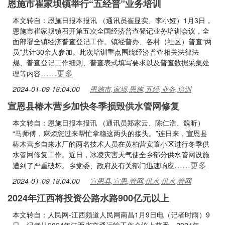
恩施市崔家坝镇举行“五经普”业务培训
本文转自：恩施日报本报讯 （通讯员崔显实、李小娅）1月3日，
恩施市崔家坝镇召开第五次全国经济普查登记业务培训会议，全
面部署全镇经济普查登记工作。镇经普办、各村（社区）普查“两
员”共计30余人参加。此次培训重点围绕经济普查相关法律法
规、普查登记工作细则、普查表式填写要求以及普查数据采集处
……更多
理等内容
2024-01-09 18:04:00
恩施市,家坝,恩施,五经,业务,培训
宣恩县椿木营乡加快冬季损毁供水管网修复
本文转自：恩施日报本报讯 （通讯员郑家云、陈仁浩、魏昕）
“马师傅，麻烦您过来帮忙拿稳这两头的接头。”连日来，宣恩县
椿木营乡自来水厂的两名技术人员在黄柏营安置小区进行冬季供
水管网修复工作。近日，冰凌灾害天气使全乡部分供水管网设施
……更多
遭到了严重破坏。乡党委、政府及有关部门迅速响应
2024-01-09 18:04:00
宣恩县,宣恩,管网,供水,供水,管网
2024年江西将投资公路水路900亿元以上
本文转自：人民网-江西频道人民网南昌1月9日电（记者时雨）9