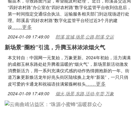
输苗木，导致路面污染，希望能及时处理”。近日，郎溪县交运局
“四好农村路”办公室在“四好农村路”数字化监管平台收到信息后，
第一时间指定交通综合执法、运输服务相关部门到达现场进行处
理。郎溪县“四好农村路”数字化监管平台经过近3个月的建
……更多
设
2024-01-09 17:49:00
郎溪,宣城,场景,公路,郎溪,交运
新场景“圈粉”引流，升腾玉林浓浓烟火气
本文转自：中国网一元复始，万象更新。2024年初始，活力满满
的成都玉林东路处处升腾着温暖的“烟火气”，新场景新活动激发
消费新活力，用一系列充满仪式感的动作热情拥抱新的一年。街
道万象更新焕活龙年好兆头街区陆续换上龙年“新装”，一只只俏
……更多
皮可爱的卡通龙和祝福语挂满紫薇树枝头
2024-01-09 17:49:00
烟火,场景,东路,活动,年货,万象