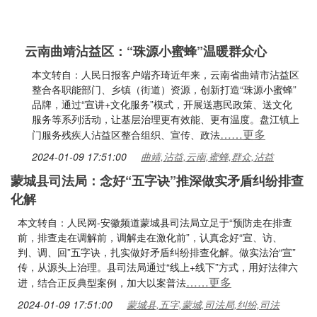
云南曲靖沾益区：“珠源小蜜蜂”温暖群众心
本文转自：人民日报客户端齐琦近年来，云南省曲靖市沾益区
整合各职能部门、乡镇（街道）资源，创新打造“珠源小蜜蜂”
品牌，通过“宣讲+文化服务”模式，开展送惠民政策、送文化
服务等系列活动，让基层治理更有效能、更有温度。盘江镇上
……更多
门服务残疾人沾益区整合组织、宣传、政法
2024-01-09 17:51:00
曲靖,沾益,云南,蜜蜂,群众,沾益
蒙城县司法局：念好“五字诀”推深做实矛盾纠纷排查
化解
本文转自：人民网-安徽频道蒙城县司法局立足于“预防走在排查
前，排查走在调解前，调解走在激化前”，认真念好“宣、访、
判、调、回”五字诀，扎实做好矛盾纠纷排查化解。做实法治“宣”
传，从源头上治理。县司法局通过“线上+线下”方式，用好法律六
……更多
进，结合正反典型案例，加大以案普法
2024-01-09 17:51:00
蒙城县,五字,蒙城,司法局,纠纷,司法