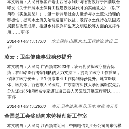
本文转自：人民日报客户端山西省水利厅与省财政厅于日前联合
印发《关于开展水土保持工程建设以奖代补的实施意见》（以下
简称《实施意见》），进一步调动社会力量参与水土流失治理的
积极性，提高水土流失治理速度和效益，发挥水土保持在巩固拓
展脱贫攻坚成果、推进乡村振兴和生态文明建设等方面的支撑作
……更多
用
2024-01-09 17:17:00
水土保持,山西,水土,工程建设,建设,工
程
凌云：卫生健康事业稳步提升
本文转自：人民网-广西频道2023年，凌云县发挥医疗整合优
势，在55名医疗专家团队的大力支持下，提高了医疗工作质量，
保障了医疗安全，卫生健康事业工作得到稳步提升。建立医联
体、医共体。百色市人民医院、广东南方科技大学附属医院先后
……
分别派出35名和5名专家进驻凌云县人民医院开展医疗帮扶
更多
2024-01-09 17:26:00
凌云,卫生健康,事业,卫生,健康,凌云县
全国总工会奖励向东劳模创新工作室
本文转自：人民网-江西频道近日，中国电信九江分公司向东劳模