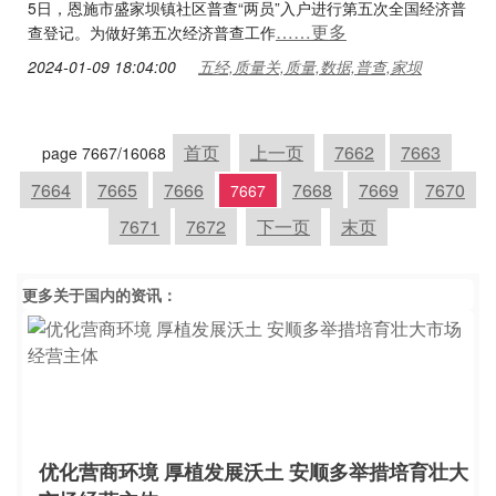
5日，恩施市盛家坝镇社区普查“两员”入户进行第五次全国经济普
……更多
查登记。为做好第五次经济普查工作
2024-01-09 18:04:00
五经,质量关,质量,数据,普查,家坝
首页
上一页
7662
7663
page 7667/16068
7664
7665
7666
7668
7669
7670
7667
7671
7672
下一页
末页
更多关于
国内
的资讯：
优化营商环境 厚植发展沃土 安顺多举措培育壮大