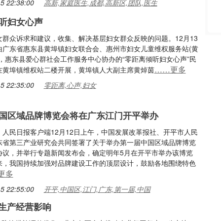
5 22:38:00
高新,家庭医生,成都,高新区,团队,医生
听妇女心声
女群众诉求和建议，收集、解决基层妇女群众反映的问题。12月13
由广东省惠东县黄埠镇妇女联合会、惠州市妇女儿童维权服务站(黄
办，惠东县爱心群社会工作服务中心协办的“零距离倾听妇女心声”民
……更多
在黄埠镇维权站二楼开展，黄埠镇人大副主席黄焯茵
5 22:35:00
零距离,心声,妇女
国区域品牌博览会将在广东江门开平举办
：人民日报客户端12月12日上午，中国发展改革报社、开平市人民
东省第三产业研究会共同签署了关于举办第一届中国区域品牌博览
协议，并举行专题新闻发布会，确定明年5月在开平市举办该博览
来，我国持续加强对品牌建设工作的顶层设计，鼓励各地围绕特色
更多
5 22:55:00
开平,中国区,江门,广东,第一届,中国
生产经营影响