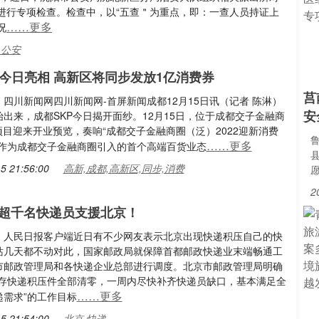
进行专项检查。检查中，以“五查＂为重点，即：一查人员持证上
……更多
况
,公安
P今日亮相 高新区将同步发放1亿消费券
莒
四川新闻网四川新闻网-首屏新闻成都12月15日讯（记者 陈淋）
安
出来，成都SKP今日揭开面纱。12月15日，位于成都交子金融商
项目迎来开业预览，奏响“成都交子金融商圈（泛）2022迎新消费
……更多
。作为成都交子金融商圈引入的首个高端百货业态
5 21:56:00
高新,成都,高新区,同步,消费
2
超千名快递员支援北京！
：人民日报客户端近日有不少网友表示北京出现快递积压自己的快
站几天都不动对此，国家邮政局就保障首都邮政快递业末端畅通工
市邮政管理局和各快递企业总部进行调度。北京市邮政管理局明确
现存快递积压件全部清零，一周内尽快补齐快递员缺口，基本满足全
……更多
递需求”的工作目标
5 21:54:00
北京,快递