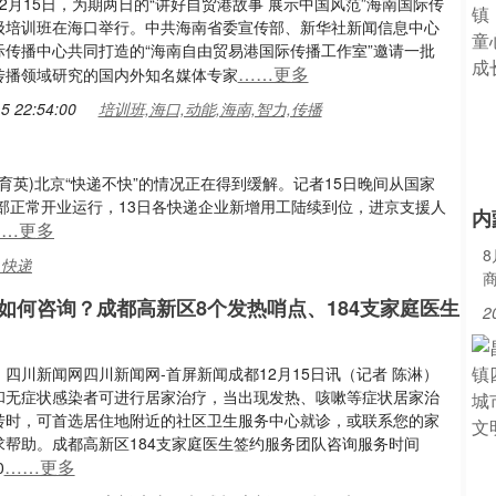
2月15日，为期两日的“讲好自贸港故事 展示中国风范”海南国际传
级培训班在海口举行。中共海南省委宣传部、新华社新闻信息中心
际传播中心共同打造的“海南自由贸易港国际传播工作室”邀请一批
……更多
传播领域研究的国内外知名媒体专家
5 22:54:00
培训班,海口,动能,海南,智力,传播
刘育英)北京“快递不快”的情况正在得到缓解。记者15日晚间从国家
部正常开业运行，13日各快递企业新增用工陆续到位，进京支援人
内
……更多
,快递
如何咨询？成都高新区8个发热哨点、184支家庭医生
2
四川新闻网四川新闻网-首屏新闻成都12月15日讯（记者 陈淋）
和无症状感染者可进行居家治疗，当出现发热、咳嗽等症状居家治
转时，可首选居住地附近的社区卫生服务中心就诊，或联系您的家
求帮助。成都高新区184支家庭医生签约服务团队咨询服务时间
……更多
0