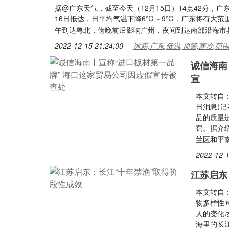
据@广东天气，截至今天（12月15日）14点42分，
16日抵达，日平均气温下降6℃～9℃，广东将有大范
午到达粤北，傍晚前后影响广州，夜间到达南部沿海市
2022-12-15 21:24:00
冰霜,广东,低温,预警,寒冷,范
诚信海南
宣
本文转自
日消息(记
品的质量
罚。据介
兰区和平
2022-12-1
江苏启东
本文转自
物多样性
人的变化尽
海里的长