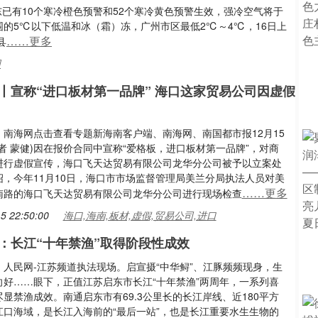
广东已有10个寒冷橙色预警和52个寒冷黄色预警生效，强冷空气将于
围的5℃以下低温和冰（霜）冻，广州市区最低2℃～4℃，16日上
……更多
县
围
丨宣称“进口板材第一品牌” 海口这家贸易公司因虚假
：南海网点击查看专题新海南客户端、南海网、南国都市报12月15
者 蒙健)因在报价合同中宣称“爱格板，进口板材第一品牌”，对商
进行虚假宣传，海口飞天达贸易有限公司龙华分公司被予以立案处
绍，今年11月10日，海口市市场监督管理局美兰分局执法人员对美
……更多
南路的海口飞天达贸易有限公司龙华分公司进行现场检查
5 22:50:00
海口,海南,板材,虚假,贸易公司,进口
：长江“十年禁渔”取得阶段性成效
：人民网-江苏频道执法现场。启宣摄“中华鲟”、江豚频频现身，生
向好……眼下，正值江苏启东市长江“十年禁渔”两周年，一系列喜
显禁渔成效。南通启东市有69.3公里长的长江岸线、近180平方
江口海域，是长江入海前的“最后一站”，也是长江重要水生生物的