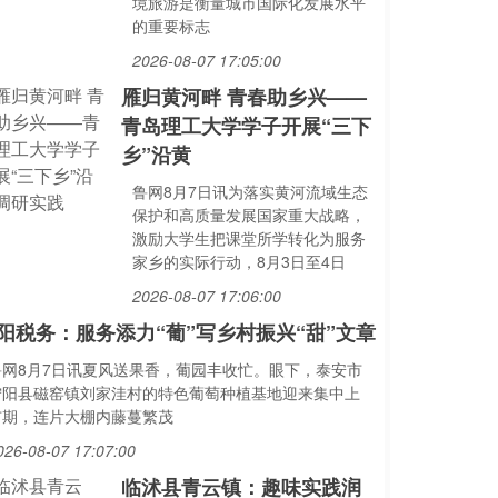
境旅游是衡量城市国际化发展水平
的重要标志
2026-08-07 17:05:00
雁归黄河畔 青春助乡兴——
青岛理工大学学子开展“三下
乡”沿黄
鲁网8月7日讯为落实黄河流域生态
保护和高质量发展国家重大战略，
激励大学生把课堂所学转化为服务
家乡的实际行动，8月3日至4日
2026-08-07 17:06:00
阳税务：服务添力“葡”写乡村振兴“甜”文章
鲁网8月7日讯夏风送果香，葡园丰收忙。眼下，泰安市
宁阳县磁窑镇刘家洼村的特色葡萄种植基地迎来集中上
市期，连片大棚内藤蔓繁茂
026-08-07 17:07:00
临沭县青云镇：趣味实践润