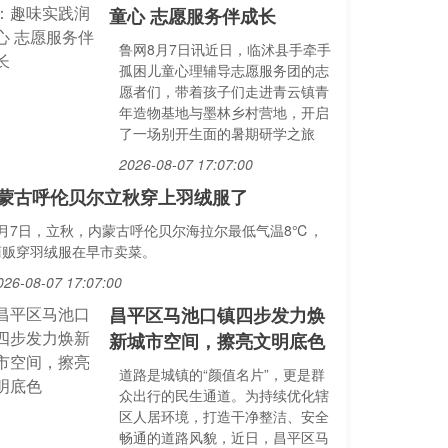
童心 志愿服务伴成长
鲁网8月7日讯近日，临沭县手牵手
孤困儿童心理辅导志愿服务团的志
愿者们，带着孩子们走进青云镇青
年造物基地与墨林乡村营地，开启
了一场别开生面的暑期研学之旅
2026-08-07 17:07:00
蒙古呼伦贝尔立秋穿上羽绒服了
8月7日，立秋，内蒙古呼伦贝尔海拉尔最低气温8℃，
商贩穿羽绒服在早市卖菜。
026-08-07 17:07:00
昌平区马池口镇四步发力焕
新城市空间，擦亮文明底色
道路是城镇的“颜值名片”，更是群
众出行的民生通道。为持续优化辖
区人居环境，打造干净整洁、安全
畅通的道路风貌，近日，昌平区马