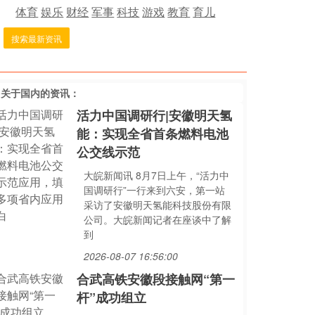
体育
娱乐
财经
军事
科技
游戏
教育
育儿
搜索最新资讯
多关于
国内
的资讯：
活力中国调研行|安徽明天氢
能：实现全省首条燃料电池
公交线示范
大皖新闻讯 8月7日上午，“活力中
国调研行”一行来到六安，第一站
采访了安徽明天氢能科技股份有限
公司。大皖新闻记者在座谈中了解
到
2026-08-07 16:56:00
合武高铁安徽段接触网“第一
杆”成功组立