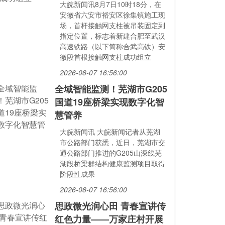
大皖新闻讯8月7日10时18分，在
安徽省六安市裕安区徐集镇施工现
场，首杆接触网支柱被吊装固定到
指定位置，标志着新建合肥至武汉
高速铁路（以下简称合武高铁）安
徽段首根接触网支柱成功组立
2026-08-07 16:56:00
全域智能监测！芜湖市G205
国道19座桥梁实现数字化智
慧管养
大皖新闻讯 大皖新闻记者从芜湖
市公路部门获悉，近日，芜湖市交
通公路部门推进的G205山深线芜
湖段桥梁群结构健康监测项目取得
阶段性成果
2026-08-07 16:56:00
思政微光润心田 青春宣讲传
红色力量——万家庄村开展