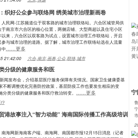
：织好公众参与联络网 绣美城市治理新画卷
：人民网-江苏频道位于双客路的城市治理联络站。六合区城管局供
位于南京市六合区的核心位置，两侧店铺、大型商超以及住宅小区
年以来，六合区以双客路为试点，设置城市治理工作联络站，开启
民参与城市治理的道路。据了解，城市治理工作联络站选在人流量
……更多
巷中
5 21:42:00
六合,南京,画卷,公众,联络,城市
分类分级的健康服务和医
开新闻发布会，介绍基层医疗服务保障有关情况。国家卫生健康委基
家不断调整优化完善防控政策，基层防疫工作也要发生相应的变
宁
……更多
施分类分级的健康服务和医疗救治转变。
医疗
贸港故事注入“智力动能” 海南国际传播工作高级培训
2
：南海网新海南客户端、南海网、南国都市报12月15日消息（记者