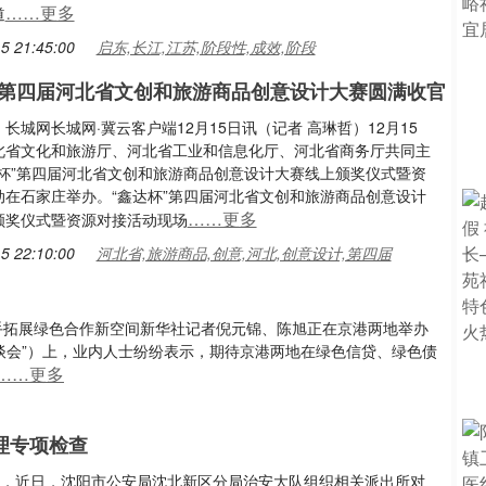
……更多
道
5 21:45:00
启东,长江,江苏,阶段性,成效,阶段
”第四届河北省文创和旅游商品创意设计大赛圆满收官
长城网长城网·冀云客户端12月15日讯（记者 高琳哲）12月15
北省文化和旅游厅、河北省工业和信息化厅、河北省商务厅共同主
达杯”第四届河北省文创和旅游商品创意设计大赛线上颁奖仪式暨资
动在石家庄举办。“鑫达杯”第四届河北省文创和旅游商品创意设计
……更多
颁奖仪式暨资源对接活动现场
5 22:10:00
河北省,旅游商品,创意,河北,创意设计,第四届
携手拓展绿色合作新空间新华社记者倪元锦、陈旭正在京港两地举办
洽谈会”）上，业内人士纷纷表示，期待京港两地在绿色信贷、绿色债
……更多
理专项检查
素，近日，沈阳市公安局沈北新区分局治安大队组织相关派出所对