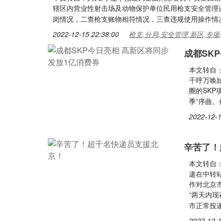
辖区内营业性射击场及动物保护单位民用枪支安全管理
岗情况，二查枪支账物相符情况，三查违规使用操作情
2022-12-15 22:38:00
枪支,分局,安全管理,新区,专项
成都SK
本文转自：
千呼万唤始
圈的SKP
季”序曲
2022-12-1
辛苦了！
本文转自
递在中转
作对北京
“两天内
市正常投
2022-12-1