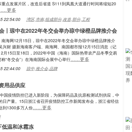
重点发展片区，改造后省道 S111到凤凰大道通行时间将缩短20
……更多
5 22:54:00
湾区,市南,组成部分,改造,部分,工程
会丨琼中在2022年冬交会举办琼中绿橙品牌推介会
南海网12月15日，琼中在2022年冬交会举办琼中绿橙品牌推介
吴兴财 摄新海南客户端、南海网、南国都市报12月15日消息（记
12月15日至18日，2022年中国（海南）国际热带农产品冬季交易
……更多
简称“冬交会”）在海南国际会展中心举行
5 22:44:00
琼中,推介会,品牌
资用品供应
菲)中国疫情防控已进入新阶段，为保障药品及抗原检测试剂供应，中
的日产量。15日浙江省召开疫情防控工作新闻发布会，浙江省经信
……更多
到1300多万人份
测
下低温和冰霜冻