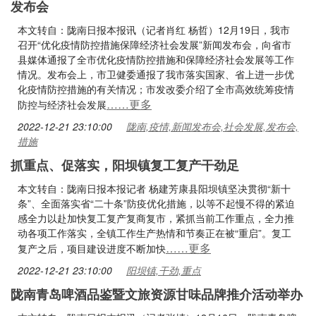
发布会
本文转自：陇南日报本报讯（记者肖红 杨哲）12月19日，我市
召开“优化疫情防控措施保障经济社会发展”新闻发布会，向省市
县媒体通报了全市优化疫情防控措施和保障经济社会发展等工作
情况。发布会上，市卫健委通报了我市落实国家、省上进一步优
化疫情防控措施的有关情况；市发改委介绍了全市高效统筹疫情
……更多
防控与经济社会发展
2022-12-21 23:10:00
陇南,疫情,新闻发布会,社会发展,发布会,
措施
抓重点、促落实，阳坝镇复工复产干劲足
本文转自：陇南日报本报记者 杨建芳康县阳坝镇坚决贯彻“新十
条”、全面落实省“二十条”防疫优化措施，以等不起慢不得的紧迫
感全力以赴加快复工复产复商复市，紧抓当前工作重点，全力推
动各项工作落实，全镇工作生产热情和节奏正在被“重启”。复工
……更多
复产之后，项目建设进度不断加快
2022-12-21 23:10:00
阳坝镇,干劲,重点
陇南青岛啤酒品鉴暨文旅资源甘味品牌推介活动举办