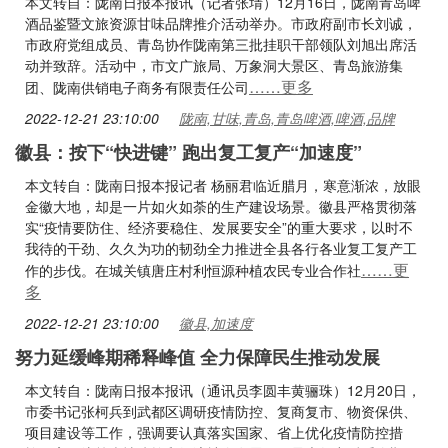
本文转自：陇南日报本报讯（记者张埥）12月16日，陇南青岛啤
酒品鉴暨文旅资源甘味品牌推介活动举办。市政府副市长刘诚，
市政府党组成员、青岛协作陇南第三批挂职干部领队刘旭出席活
动并致辞。活动中，市文广旅局、万象洞大景区、青岛旅游集
……更多
团、陇南供销电子商务有限责任公司
2022-12-21 23:10:00
陇南,甘味,青岛,青岛啤酒,啤酒,品牌
徽县：按下“快进键” 跑出复工复产“加速度”
本文转自：陇南日报本报记者 杨丽君临近腊月，寒意渐浓，放眼
金徽大地，却是一片如火如荼的生产建设场景。徽县严格贯彻落
实“疫情要防住、经济要稳住、发展要安全”的重大要求，以时不
我待的干劲、久久为功的韧劲全力推进全县各行各业复工复产工
……更
作的步伐。在城关镇唐庄村利恒源种植农民专业合作社
多
2022-12-21 23:10:00
徽县,加速度
努力延缓峰期稀释峰值 全力保障民生推动发展
本文转自：陇南日报本报讯（通讯员李圆丰黄骊珠）12月20日，
市委书记张柯兵到武都区调研疫情防控、复商复市、物资保供、
项目建设等工作，强调要认真落实国家、省上优化疫情防控措