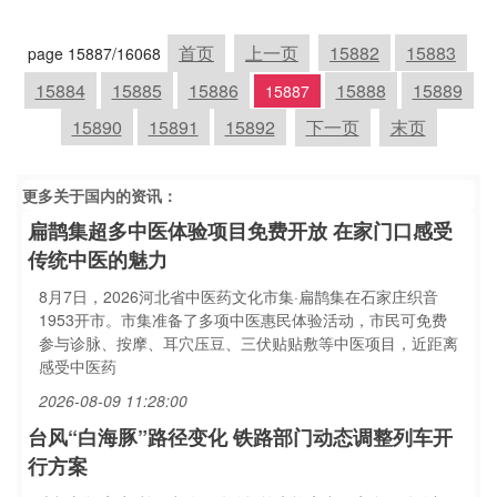
首页
上一页
15882
15883
page 15887/16068
15884
15885
15886
15888
15889
15887
15890
15891
15892
下一页
末页
更多关于
国内
的资讯：
扁鹊集超多中医体验项目免费开放 在家门口感受
传统中医的魅力
8月7日，2026河北省中医药文化市集·扁鹊集在石家庄织音
1953开市。市集准备了多项中医惠民体验活动，市民可免费
参与诊脉、按摩、耳穴压豆、三伏贴贴敷等中医项目，近距离
感受中医药
2026-08-09 11:28:00
台风“白海豚”路径变化 铁路部门动态调整列车开
行方案