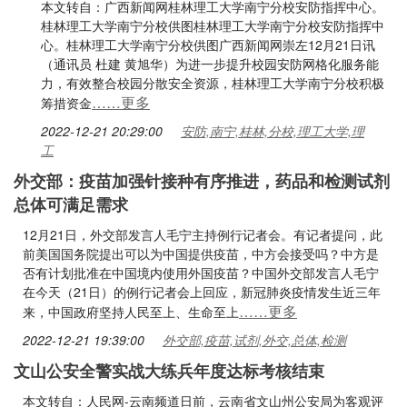
本文转自：广西新闻网桂林理工大学南宁分校安防指挥中心。
桂林理工大学南宁分校供图桂林理工大学南宁分校安防指挥中
心。桂林理工大学南宁分校供图广西新闻网崇左12月21日讯
（通讯员 杜建 黄旭华）为进一步提升校园安防网格化服务能
力，有效整合校园分散安全资源，桂林理工大学南宁分校积极
……更多
筹措资金
2022-12-21 20:29:00
安防,南宁,桂林,分校,理工大学,理
工
外交部：疫苗加强针接种有序推进，药品和检测试剂
总体可满足需求
12月21日，外交部发言人毛宁主持例行记者会。有记者提问，此
前美国国务院提出可以为中国提供疫苗，中方会接受吗？中方是
否有计划批准在中国境内使用外国疫苗？中国外交部发言人毛宁
在今天（21日）的例行记者会上回应，新冠肺炎疫情发生近三年
……更多
来，中国政府坚持人民至上、生命至上
2022-12-21 19:39:00
外交部,疫苗,试剂,外交,总体,检测
文山公安全警实战大练兵年度达标考核结束
本文转自：人民网-云南频道日前，云南省文山州公安局为客观评