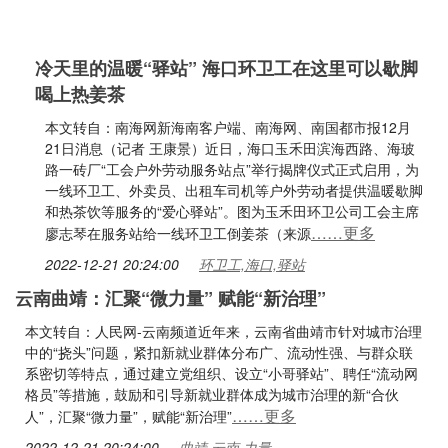
冷天里的温暖“驿站” 海口环卫工在这里可以歇脚
喝上热姜茶
本文转自：南海网新海南客户端、南海网、南国都市报12月
21日消息（记者 王康景）近日，海口玉禾田滨海西路、海玻
路一砖厂“工会户外劳动服务站点”举行揭牌仪式正式启用，为
一线环卫工、外卖员、出租车司机等户外劳动者提供温暖歇脚
和热茶饮等服务的“爱心驿站”。图为玉禾田环卫公司工会主席
……更多
廖志琴在服务站给一线环卫工倒姜茶（来源
2022-12-21 20:24:00
环卫工,海口,驿站
云南曲靖：汇聚“微力量” 赋能“新治理”
本文转自：人民网-云南频道近年来，云南省曲靖市针对城市治理
中的“挠头”问题，紧扣新就业群体分布广、流动性强、与群众联
系密切等特点，通过建立党组织、设立“小哥驿站”、聘任“流动网
格员”等措施，鼓励和引导新就业群体成为城市治理的新“合伙
……更多
人”，汇聚“微力量”，赋能“新治理”
2022-12-21 20:24:00
曲靖,云南,力量