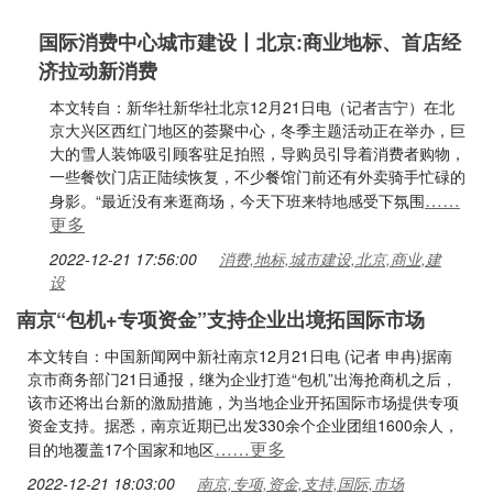
国际消费中心城市建设丨北京:商业地标、首店经
济拉动新消费
本文转自：新华社新华社北京12月21日电（记者吉宁）在北
京大兴区西红门地区的荟聚中心，冬季主题活动正在举办，巨
大的雪人装饰吸引顾客驻足拍照，导购员引导着消费者购物，
一些餐饮门店正陆续恢复，不少餐馆门前还有外卖骑手忙碌的
……
身影。“最近没有来逛商场，今天下班来特地感受下氛围
更多
2022-12-21 17:56:00
消费,地标,城市建设,北京,商业,建
设
南京“包机+专项资金”支持企业出境拓国际市场
本文转自：中国新闻网中新社南京12月21日电 (记者 申冉)据南
京市商务部门21日通报，继为企业打造“包机”出海抢商机之后，
该市还将出台新的激励措施，为当地企业开拓国际市场提供专项
资金支持。据悉，南京近期已出发330余个企业团组1600余人，
……更多
目的地覆盖17个国家和地区
2022-12-21 18:03:00
南京,专项,资金,支持,国际,市场